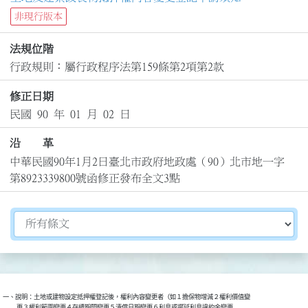
非現行版本
法規位階
行政規則：屬行政程序法第159條第2項第2款
修正日期
民國 90 年 01 月 02 日
沿 革
中華民國90年1月2日臺北市政府地政處（90）北市地一字
第8923339800號函修正發布全文3點
切換選擇法規資訊內容
一、說明：土地或建物設定抵押權登記後，權利內容變更者（如１擔保物增減２權利價值變

          更３權利範圍變更４存續期間變更５清償日期變更６利息或遲延利息違約金變更
