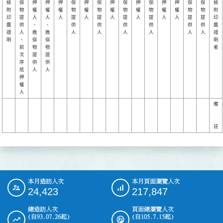
檢

保

押

押

押

保

押

保

押

保

押

保

押

押

保

保

檢

附

物

權

權

權

物

權

物

權

物

權

物

權

權

物

物

附

印

提

人

人

人

提

人

提

人

提

人

提

人

人

提

提

印

鑑

供

、

、

供

供

供

供

供

供

鑑

證

人

擔

擔

人

人

人

人

人

人

證

明

、

保

保

明

前

物

物

者

次

提

提

序

供

供

抵

人

人

押

權

備

本月造訪人次
本月頁面瀏覽人次
:::
24,423
217,847
總造訪人次
頁面總瀏覽人次
(自93.07.26起)
(自105.7.15起)