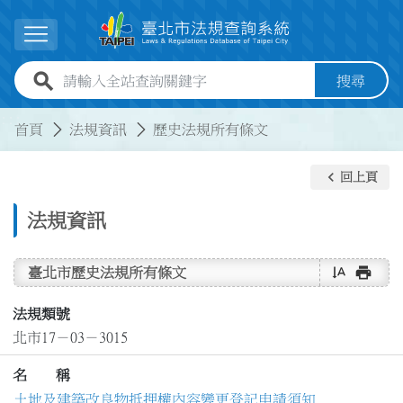
跳到主要內容
展開選單
全站查詢關鍵字欄位
搜尋
:::
:::
首頁
法規資訊
歷史法規所有條文
keyboard_arrow_left
回上頁
法規資訊
text_rotate_vertical
print
臺北市歷史法規所有條文
法規類號
北市17－03－3015
名 稱
土地及建築改良物抵押權內容變更登記申請須知