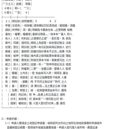
│︶三土三│  說第│    明第│                                

│  十地十│  明一│    ︶三│                                

│  七登七│  ︶百│      十│                                

├────┼───┼────┼────────────────

│    ２１│明位如│狀附擔債│  ５                    ４    ３

│    申委│文抵有│。他保權│證有願記印記責為結，變證義。須義

│    請託│件押影│  項，額│明關負卡鑑表任有﹁正更明務  檢務

│    書他│。權響│  權權增│書辦法現章︵。效本本︶書人  附人

│    有人│  人次│  利利加│之理律仍之或﹂，影於登，為  其為

│    委代│  同順│  證持及│規抵上為部登，如本登記惟法  法無

│    任理│  意位│  明分就│定押一有分記如有與記表如人  定行

│    關者│  並抵│  書辦原│如權切效抄事未不正完︵係應  代為

│    係檢│  檢押│  外理設│後內責之錄項能實本畢或公提  理能

│    欄附│  附權│  應抵定│附容任資本卡檢，相後登司出  人力

│    經之│  其人│  加押之│註變。料，︶附申符發記法法  或或

│    填。│  印之│  附權某│二更﹂，並載公請，還事人人  監禁

│    註  │  鑑權│  土內宗│。登  如由有司人所，項得及  護治

│    者  │  證益│  地容或│  記  有公公設願登影卡檢其  人產

│    免  │  明時│  、變數│  時  不司司立負記本︶附代  之人

│    附  │  書，│  建更宗│  須  實切及︵法之應正公表  印者

│    。  │  及應│  物登土│  檢  ，結其變律資由本司人  鑑免

│        │  身經│  所記地│  附  申﹁負更上料公及設之  證附

│        │  分次│  有除增│  印  請本責︶一現司影立印  明、

│        │  證順│  權檢加│  鑑  人登人登切仍切本︵鑑  書但

└────┴───┴────┴────────────────
三、申請手續：

    （一）申請人應填妥土地登記申請書，檢附前列文件向土地所在地地政事務所申請收件

          並繳納登記規費，取得收件收據及繳費收據，申請人或代理人收件時，應提出身
