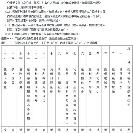
          分證明文件（身分證、駕照）供收件人員核對身分無誤後發還。如需隨案申請登

          記謄本者，應加附謄本申請書。

    （二）地政事務所收件後即依法審查，如需補正者，申請人應於接到通知之日起十五日

          內依補正通知書所載內容補正，逾期未補正或未照補正事項完全補正者，則予以

          駁回。案件經審查無誤後，則予以登記繕狀。

    （三）登記完畢後，申請人應持憑收件收據及印章（委託代理人申請者，則檢附代理人

          印章）至領件櫃臺領取新權利書狀及應發還之文件。

    （四）如隨案申請登記簿謄本者，作業時間應增加謄本處理時間。

附註一、本申請須知如遇有法令變更時，應依變更後之規定辦理。

附註二、（內政部八十八年七月二十日台（八八）內地字第八八八六二八七號函釋）
項

十

十

十

十

十

十

十

九

八

七

六

五

四

三

二

一

六

五

四

三

二

一

義

次

債

權

權

權

清

清

利

利

權

權

權

擔

權

擔

抵

務

序

務

利

利

利

償

償

息

息

利

利

利

保

利

保

押

人

讓

人

存

存

存

日

日

、

、

價

價

範

物

範

物

權

變

與

變

續

續

續

期

期

遲

遲

值

值

圍

減

圍

增

內

更

更

期

期

期

延

提

延

延

減

增

減

少

增

加

容

間

限

限

後

前

利

利

少

加

少

加

變

變

縮

延

息

息

更

更

短

長

及

及

類

為

違

違

別

不

約

約

定

金

金

期

減

增

免

擔

抵

抵

抵

擔

抵

擔

抵

擔

抵

擔

抵

抵

擔

擔

應
