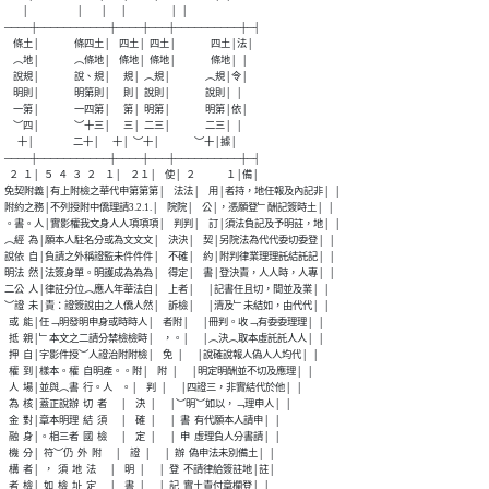
        │                      │        │      │                    │  │

────┼───────────┼────┼───┼──────────┼─┤

    條土│                條四土│    四土│  四土│                四土│法│

    ︵地│                ︵條地│    條地│  條地│                條地│  │

    說規│                說、規│      規│  ︵規│                ︵規│令│

    明則│                明第則│      則│  說則│                說則│  │

    一第│                一四第│      第│  明第│                明第│依│

    ︶四│                ︶十三│      三│  二三│                二三│  │

      十│                  二十│      十│  ︶十│                ︶十│據│

────┼───────────┼────┼───┼──────────┼─┤

  ２  １│  ５  ４  ３  ２    １│    ２１│    使│  ２              １│備│

免契附義│有上附檢之華代申第第第│    法法│    用│者持，地任報及內記非│  │

附約之務│不列授附中僑理請3.2.1.│    院院│    公│，憑願登﹂酬記簽時土│  │

。書。人│實影權我文身人人項項項│    判判│    訂│須法負記及予明註，地│  │

︵經  為│願本人駐名分或為文文文│    決決│    契│另院法為代代委切委登│  │

說依  自│負請之外稱證監未件件件│    不確│    約│附判律業理理託結託記│  │

明法  然│法簽身單。明護成為為為│    得定│    書│登決責，人人時，人專│  │

二公  人│律註分位︵應人年華法自│    上者│      │記書任且切，間並及業│  │

︶證  未│責：證簽說由之人僑人然│    訴檢│      │清及﹂未結如，由代代│  │

  或  能│任﹁明發明申身或時時人│    者附│      │冊判。收﹁有委委理理│  │

  抵  親│﹂本文之二請分禁檢檢時│    ，。│      │︵決︵取本虛託託人人│  │

  押  自│字影件授︶人證治附附檢│    免  │      │說確說報人偽人人均代│  │

  權  到│樣本。權  自明產。。附│    附  │      │明定明酬並不切及應理│  │

  人  場│並與︵書  行。人    。│    判  │      │四證三，非實結代於他│  │

  為  核│蓋正說辦  切  者      │    決  │      │︶明︶如以，﹁理申人│  │

  金  對│章本明理  結  須      │    確  │      │  書  有代願本人請申│  │

  融  身│。相三者  國  檢      │    定  │      │  申  虛理負人分書請│  │

  機  分│  符︶仍  外  附      │    證  │      │  辦  偽申法未別備土│  │

  構  者│  ，  須  地  法      │    明  │      │  登  不請律給簽註地│註│

  者  檢│  如  檢  址  定      │    書  │      │  記  實土責付章欄登│  │
