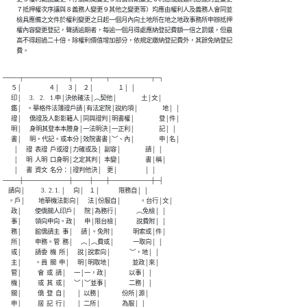
          ７抵押權次序讓與８義務人變更９其他之變更等）均應由權利人及義務人會同並

          檢具應備之文件於權利變更之日起一個月內向土地所在地之地政事務所申辦抵押

          權內容變更登記，聲請逾期者，每逾一個月得處應納登記費額一倍之罰鍰，但最

          高不得超過二十倍。除權利價值增加部分，依規定繳納登記費外，其餘免納登記

          費。
────┬───────────┬────┬───┬──────────┬─┐

      ５│                    ４│      ３│    ２│                  １│  │

      印│      3.    2.    1.申│決依確法│︵契他│                  土│文│

      鑑│    。華格件法簿證戶請│有法定院│說約項│                  地│  │

      證│      僑證及人影影籍人│同與證判│明書權│                  登│件│

      明│      身明其登本本謄身│一法明決│一正利│                  記│  │

      書│      明。代記。或本分│效院書書│︶、內│                  申│名│

        │      證  表證  戶或證│力確或及│  副容│                  請│  │

        │      明  人明  口身明│之定其判│  本變│                  書│稱│

        │      書  資文  名分：│證判他決│    更│                    │  │

────┼───────────┼────┼───┼──────────┼─┤

    請向│            3.  2. 1. │      向│    １│              限務自│  │

    。戶│          地華機法影向│      法│份服自│              。台行│文│

      政│          使僑關人印戶│      院│為務行│              ︵免檢│  │

      事│          領向申向。政│      申│限台檢│              說費附│  │

      務│          館僑請主  事│      請│。免附│              明索或│件│

      所│          申務。管  務│      ︵│︵費或│              一取向│  │

      或│          請委  機  所│      說│說索向│              ︶，地│  │

      主│          。員  關  申│      明│明取地│                並政│來│

      管│            會  或  請│      一│一，政│                以事│  │

      機│            或  其  或│      ︶│︶並事│                二務│  │

      關│            僑  登  自│        │  以務│                份所│源│

      申│            居  記  行│        │  二所│                為服│  │
