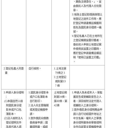
  ，願負法律責任。」，並

  由委託人及代理人分別簽

  章。                  

3.地政士登記助理員辦理土

  地登記之送件工作時，應

  於登記申請書備註欄載明

  姓名及國民身分證統一編

  號。                  

4.登記名義人已在土地所在

  之登記機關設置印鑑者，

  委託他人申辦土地登記案

  件使用該設置之印鑑時，

  應於登記申請書備註欄註

  明「使用已設置之印鑑」

2.登記名義人同意

自行檢附。      

1.土地法第

  書            

  79條之 1

2.土地登記

  規則第13

3.申請人身分證明

1.國民身分證影本

土地登記規

1.申請人為未成年人、受監

  ：            

  或戶口名簿影本

則第34條、

  護宣告或受輔助宣告之人

 (1)本國自然人檢

  自行影印。    

第40條、第

  者，須另檢附法定代理人

    附國民身分證

2.法人向主管機關

42條      

  或輔助人之身分證明。  

    影本或戶口名

  或其登記機關申

2.旅外僑民身分證明應由申

    簿影本。    

  請。          

  請人自行切結國外地址之

 (2)法人檢附法人

3.旅外僑民向僑務

  中文名稱。權利人之華僑

    登記證明文件

  委員會申請；國

  身分證明書係依華裔證明

    及其代表人資

  籍證明書、或經

  文件向該管主管機關申請
