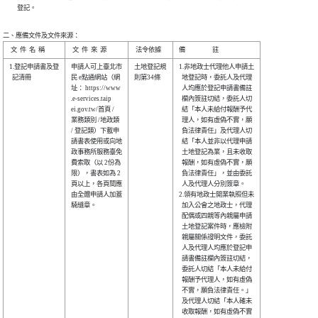
          登記。
二、應備文件及文件來源：
1.登記申請書及登

申請人可上臺北市

土地登記規

1.非地政士代理他人申請土

  記清冊        

民 e點通網站（網

則第34條  

  地登記時，委託人及代理

址： https://www

  人均應於登記申請書備註

.e-services.taip

  欄內簽註切結，委託人切

ei.gov.tw/首頁 /

  結「本人未給付報酬予代

業務類別 /地政類

  理人，如有虛偽不實，願

/ 登記類）下載申

  負法律責任」及代理人切

請書表使用或向地

  結「本人並非以代理申請

政事務所服務臺免

  土地登記為業，且未收取

費索取（以 2份為

  報酬，如有虛偽不實，願

限），書表如為 2

  負法律責任」，並由委託

頁以上，各頁間應

  人及代理人分別簽章。  

由全體申請人加蓋

2.領有地政士開業執照但未

騎縫章。        

  加入公會之地政士，代理

  配偶或四親等內親屬申請

  土地登記案件時，應檢附

  親屬關係證明文件，委託

  人及代理人均應於登記申

  請書備註欄內簽註切結，

  委託人切結「本人未給付

  報酬予代理人，如有虛偽

  不實，願負法律責任。」

  及代理人切結「本人確未

  收取報酬，如有虛偽不實
