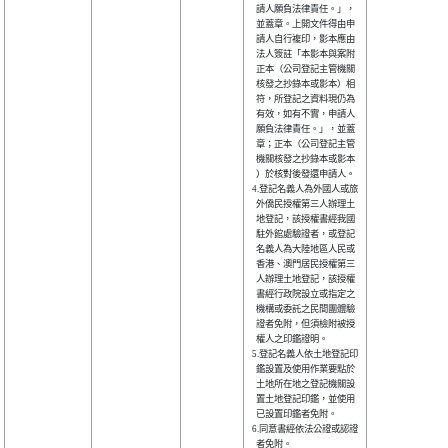
  請人願負法律責任。」，

  並蓋章。上開文件得由申

  請人自行複印，影本應由

  法人簽註「本影本與案附

  正本（公司登記主管機關

  核發之抄錄本或影本）相

  符，所登記之資料現仍為

  有效，如有不實，申請人

  願負法律責任。」，並蓋

  章；正本（公司登記主管

  機關核發之抄錄本或影本

  ）於核對後發還申請人。

4.登記名義人為外國人或旅

  外僑民授權第三人辦理土

  地登記，該授權書經我國

  駐外館處驗證者，或登記

  名義人為大陸地區人民或

  香港、澳門居民授權第三

  人辦理土地登記，該授權

  書經行政院設立或指定之

  機構或委託之民間團體驗

  證者免附，但須檢附被授

  權人之印鑑證明。      

5.登記名義人依土地登記印

  鑑設置及使用作業要點於

  土地所在地之登記機關設

  置土地登記印鑑，並使用

  已設置印鑑者免附。    

6.同意書經依法公證或認證

  者免附。              
