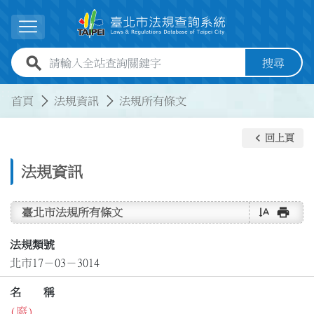
跳到主要內容
展開選單
全站查詢關鍵字欄位
搜尋
:::
:::
首頁
法規資訊
法規所有條文
keyboard_arrow_left
回上頁
法規資訊
text_rotate_vertical
print
臺北市法規所有條文
法規類號
北市17－03－3014
名 稱
(廢)