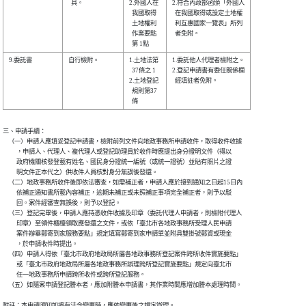
  具。          

2.外國人在

2.符合內政部函頒「外國人

  我國取得

  在我國取得或設定土地權

  土地權利

  利互惠國家一覽表」所列

  作業要點

  者免附。              

9.委託書        

自行檢附。      

1.土地法第

1.委託他人代理者檢附之。

  37條之 1

2.登記申請書有委任關係欄

2.土地登記

  經填註者免附。        

  規則第37

三、申請手續：

    （一）申請人應填妥登記申請書，檢附前列文件向地政事務所申請收件，取得收件收據

          ，申請人、代理人、複代理人或登記助理員於收件時應提出身分證明文件（得以

          政府機關核發登載有姓名、國民身分證統一編號（或統一證號）並貼有照片之證

          明文件正本代之）供收件人員核對身分無誤後發還。

    （二）地政事務所收件後即依法審查，如需補正者，申請人應於接到通知之日起15日內

          依補正通知書所載內容補正，逾期未補正或未照補正事項完全補正者，則予以駁

          回。案件經審查無誤後，則予以登記。

    （三）登記完畢後，申請人應持憑收件收據及印章（委託代理人申請者，則檢附代理人

          印章）至領件櫃檯領取應發還之文件，或依「臺北市各地政事務所受理人民申請

          案件辦畢郵寄到家服務要點」規定填寫郵寄到家申請單並附具雙掛號郵資或現金

          ，於申請收件時提出。

    （四）申請人得依「臺北市政府地政局所屬各地政事務所登記案件跨所收件實施要點」

          或「臺北市政府地政局所屬各地政事務所辦理跨所登記實施要點」規定向臺北市

          任一地政事務所申請跨所收件或跨所登記服務。

    （五）如隨案申請登記謄本者，應加附謄本申請書，其作業時間應增加謄本處理時間。

附註：本申請須知如遇有法令變更時，應依變更後之規定辦理。