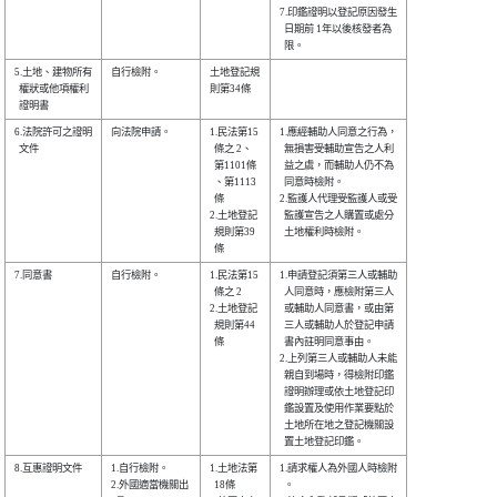
7.印鑑證明以登記原因發生

  日期前 1年以後核發者為

5.土地、建物所有

自行檢附。      

土地登記規

  權狀或他項權利

則第34條  

6.法院許可之證明

向法院申請。    

1.民法第15

1.應經輔助人同意之行為，

  文件          

  條之 2、

  無損害受輔助宣告之人利

  第1101條

  益之虞，而輔助人仍不為

  、第1113

  同意時檢附。          

  條      

2.監護人代理受監護人或受

2.土地登記

  監護宣告之人購置或處分

  規則第39

  土地權利時檢附。      

7.同意書        

自行檢附。      

1.民法第15

1.申請登記須第三人或輔助

  條之 2  

  人同意時，應檢附第三人

2.土地登記

  或輔助人同意書，或由第

  規則第44

  三人或輔助人於登記申請

  條      

  書內註明同意事由。    

2.上列第三人或輔助人未能

  親自到場時，得檢附印鑑

  證明辦理或依土地登記印

  鑑設置及使用作業要點於

  土地所在地之登記機關設

8.互惠證明文件  

1.自行檢附。    

1.土地法第

1.請求權人為外國人時檢附

2.外國適當機關出

  18條    

  。                    
