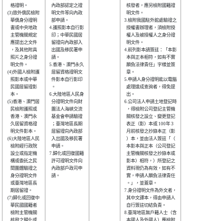
    格證明。    

  內政部認定之證

  核發者，應另檢附國籍證

 (3)旅外僑民檢附

  明文件等向內政

  明文件。              

    華僑身分證明

  部申請。      

3.檢附我國駐外館處驗證之

    書或中央地政

4.護照影本自行影

  授權書辦理者，須檢附授

    主管機關規定

  印；中華民國居

  權人及被授權人之身分證

    應提出之文件

  留證向內政部入

  明文件。              

    ，及其他附具

  出國及移民署申

4.前列影本請簽註：「本影

    照片之身分證

  請。          

  本與正本相符，如有不實

    明文件。    

5.香港、澳門永久

  願負法律責任」字樣並簽

 (4)外國人檢附護

  居留資格證明文

  章。                  

    照影本或中華

  件影本自行影印

5.申請人身分證明能以電腦

    民國居留證影

  。            

  處理達成查詢者，得免提

    本。        

6.大陸地區人民身

  出。                  

 (5)香港、澳門居

  分證明文件向財

6.公司法人申請土地登記時

    民檢附護照或

  團法人海峽交流

  ，得檢附公司登記主管機

    香港、澳門永

  基金會申請驗證

  關核發之設立、變更登記

    久居留資格證

  ；臺灣地區長期

  表正（影）本或 100年 3

    明文件影本。

  居留證向內政部

  月前核發之抄錄本正（影

 (6)大陸地區人民

  入出國及移民署

  ）本，並由法人簽註「（

    檢附經行政院

  申請。        

  本影本與正本（公司登記

    設立或指定機

7.歸化或回復國籍

  主管機關核發之抄錄本或

    構或委託之民

  許可證明文件向

  影本）相符，）所登記之

    間團體驗證之

  內政部戶政司申

  資料現仍為有效，如有不

    身分證明文件

  請。          

  實，申請人願負法律責任

    或臺灣地區長

  。」，並蓋章。        

    期居留證。  

7.身分證明文件為外文者，

 (7)歸化或回復中

  其中文譯本，得由申請人

    華民國國籍者

  自行簽註切結負責。    

    檢附主管機關

8.臺灣地區無戶籍人士（含

    核發之歸化或

  本國人及外國人）應檢附
