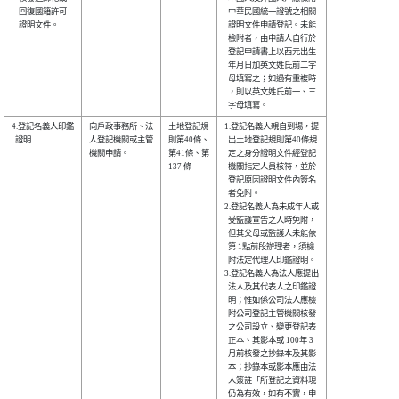
    回復國籍許可

  中華民國統一證號之相關

    證明文件。  

  證明文件申請登記。未能

  檢附者，由申請人自行於

  登記申請書上以西元出生

  年月日加英文姓氏前二字

  母填寫之；如遇有重複時

  ，則以英文姓氏前一、三

4.登記名義人印鑑

向戶政事務所、法

土地登記規

1.登記名義人親自到場，提

  證明          

人登記機關或主管

則第40條、

  出土地登記規則第40條規

機關申請。      

第41條、第

  定之身分證明文件經登記

137 條    

  機關指定人員核符，並於

  登記原因證明文件內簽名

  者免附。              

2.登記名義人為未成年人或

  受監護宣告之人時免附，

  但其父母或監護人未能依

  第 1點前段辦理者，須檢

  附法定代理人印鑑證明。

3.登記名義人為法人應提出

  法人及其代表人之印鑑證

  明；惟如係公司法人應檢

  附公司登記主管機關核發

  之公司設立、變更登記表

  正本、其影本或 100年 3

  月前核發之抄錄本及其影

  本；抄錄本或影本應由法

  人簽註「所登記之資料現

  仍為有效，如有不實，申
