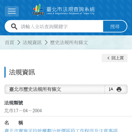
跳到主要內容
展開選單
全站查詢關鍵字欄位
搜尋
:::
:::
首頁
法規資訊
歷史法規所有條文
keyboard_arrow_left
回上頁
法規資訊
text_rotate_vertical
print
臺北市歷史法規所有條文
法規類號
北市17－04－2004
名 稱
臺北市實施平均地權劃分地價區段工作程序及注意事項