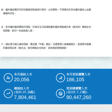
四、權利書狀應於列印完畢經校對後再行用印，以利管制，不得事先於空白權利書狀上加蓋

五、空白權利書狀應按月清點，於每月五日前填製權利書狀清點統計表（格式四）陳請主任

六、誤記或污損之書狀用紙，應加蓋「作廢」戳記，交還管理人員彙總統計，並填寫作廢權

本月造訪人次
本月頁面瀏覽人次
:::
20,056
186,105
總造訪人次
頁面總瀏覽人次
(自93.07.26起)
(自105.7.15起)
7,804,461
90,447,260