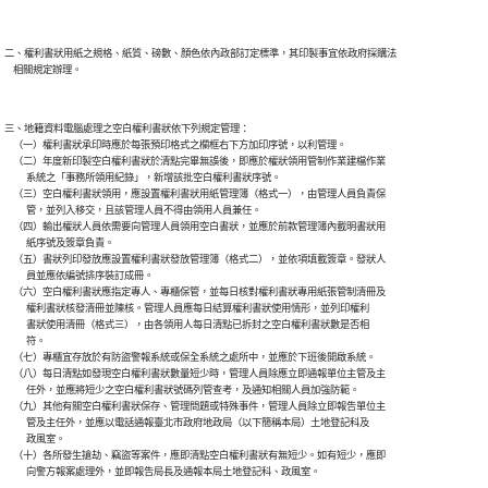
二、權利書狀用紙之規格、紙質、磅數、顏色依內政部訂定標準，其印製事宜依政府採購法

三、地籍資料電腦處理之空白權利書狀依下列規定管理：

    （一）權利書狀承印時應於每張預印格式之欄框右下方加印序號，以利管理。

    （二）年度新印製空白權利書狀於清點完畢無誤後，即應於權狀領用管制作業建檔作業

          系統之「事務所領用紀錄」，新增該批空白權利書狀序號。

    （三）空白權利書狀領用，應設置權利書狀用紙管理簿（格式一），由管理人員負責保

          管，並列入移交，且該管理人員不得由領用人員兼任。

    （四）輸出權狀人員依需要向管理人員領用空白書狀，並應於前款管理簿內載明書狀用

          紙序號及簽章負責。

    （五）書狀列印發放應設置權利書狀發放管理簿（格式二），並依項填載簽章。發狀人

          員並應依編號排序裝訂成冊。

    （六）空白權利書狀應指定專人、專櫃保管，並每日核對權利書狀專用紙張管制清冊及

          權利書狀核發清冊並陳核。管理人員應每日結算權利書狀使用情形，並列印權利

          書狀使用清冊（格式三），由各領用人每日清點已拆封之空白權利書狀數是否相

          符。

    （七）專櫃宜存放於有防盜警報系統或保全系統之處所中，並應於下班後開啟系統。

    （八）每日清點如發現空白權利書狀數量短少時，管理人員除應立即通報單位主管及主

          任外，並應將短少之空白權利書狀號碼列管查考，及通知相關人員加強防範。

    （九）其他有關空白權利書狀保存、管理問題或特殊事件，管理人員除立即報告單位主

          管及主任外，並應以電話通報臺北市政府地政局（以下簡稱本局）土地登記科及

          政風室。

    （十）各所發生搶劫、竊盜等案件，應即清點空白權利書狀有無短少。如有短少，應即
