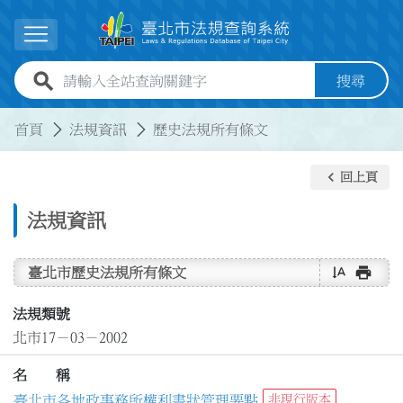
跳到主要內容
展開選單
全站查詢關鍵字欄位
搜尋
:::
:::
首頁
法規資訊
歷史法規所有條文
keyboard_arrow_left
回上頁
法規資訊
text_rotate_vertical
print
臺北市歷史法規所有條文
法規類號
北市17－03－2002
名 稱
臺北市各地政事務所權利書狀管理要點
非現行版本