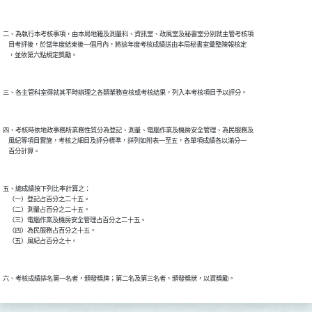
二、為執行本考核事項，由本局地籍及測量科、資訊室、政風室及秘書室分別就主管考核項

    目考評後，於當年度結束後一個月內，將該年度考核成績送由本局秘書室彙整陳報核定

四、考核時依地政事務所業務性質分為登記、測量、電腦作業及機房安全管理、為民服務及

    風紀等項目實施，考核之細目及評分標準，詳列如附表一至五，各單項成績各以滿分一

五、總成績按下列比率計算之：

    （一）登記占百分之二十五。

    （二）測量占百分之二十五。

    （三）電腦作業及機房安全管理占百分之二十五。

    （四）為民服務占百分之十五。
