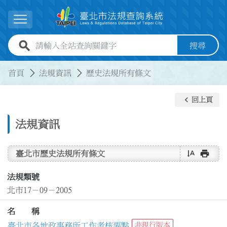
跳到主要內容
展開選單
全站查詢關鍵字欄位
搜尋
:::
:::
首頁
法規資訊
歷史法規所有條文
keyboard_arrow_left
回上頁
法規資訊
text_rotate_vertical
print
臺北市歷史法規所有條文
法規類號
北市17－09－2005
名 稱
臺北市各地政事務所工作考核要點
非現行版本