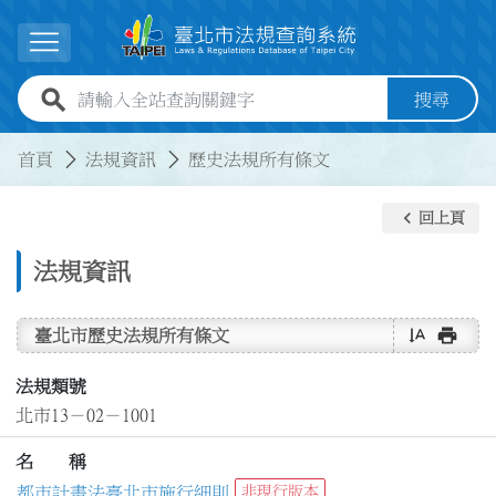
跳到主要內容
展開選單
全站查詢關鍵字欄位
搜尋
:::
:::
首頁
法規資訊
歷史法規所有條文
keyboard_arrow_left
回上頁
法規資訊
text_rotate_vertical
print
臺北市歷史法規所有條文
法規類號
北市13－02－1001
名 稱
都市計畫法臺北市施行細則
非現行版本