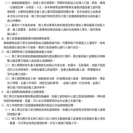
    （一）週邊道路範圍內，因施工或交通管制，而需拆除既設之紅磚人行道、綠島、路燈

          、交通號誌桿、分隔島、人孔、排水幹線等設施時應事先繪製詳圖送養工處同意

          後辦理，必要時並應配合養工處之要求提送臨時因應計畫。至非系統性之設施或

          未涉及公共安全者，施工單位基於時效性得先行施工並儘速將變更狀況函知養工

          處以供備查。

    （二）屬雨水下水道系統者，施工單位應事先將拆遷或改善計畫依工務局權責分送新工

          處、養工處審查，並將新工處審查結果函送養工處綜合函復施工單位，經同意後

          據以施工。

五、施工區週邊道路範圍內路樹遷移處理：

    路樹遷移由施工單位自辦或委由公園路燈處代辦，均應將樹穴所遺留之土壤填平，如有

    損及樹圍石或紅磚人行道者，應逕行負責維修以維行人通行安全。

六、施工期間對施工區週邊道路維護之協調：

    （一）施工單位如進駐週邊道路範圍內暨設置駐地工務所，應主動與養工處轄區分隊聯

          繫以確定雙方聯絡人員並建立協調關係。

    （二）施工期間如發生重大變故致生妨礙公共安全者，如漏水、瓦斯漏氣、地盤下陷造

          成巨大坑洞等情形，除應依權責立即處理外，並應主動通知養工處，俾掌握狀況

          及作必要之協助。

    （三）施工期間應填具工程一般動態狀況表（內容概括施工進度、使用道路情形、預定

          完工時間、主要工作項目、待配合協助事項），由養工處統一訂定表格，由施工

          單位每六個月填送養工處供參考。

七、施工期間對颱風暴雨之因應措施：

    施工單位於颱風來襲時應設置防颱編組，與養工處防颱中心建立直接協調關係，俾利適

    時提供颱風動態、雨量、河川水位等確實資訊並作必要之支援行動。

八、完工前後對施工區週邊道路範圍內既設公共設施復舊因應：

    （一）施工單位於施工前均應檢送現有道路標高、各種公共設施現況等資料供養工處預

          研復舊計畫。

    （二）施工單位應於其主辦工程完工前三個月主動通知養工處會勘決定復舊計畫之項目

          、數量、方式等並依規定籌措財源，於完工後進行復舊工作。