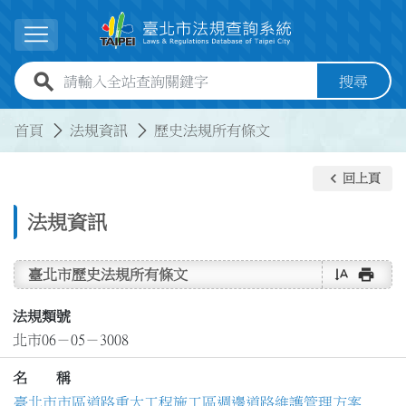
跳到主要內容
展開選單
全站查詢關鍵字欄位
搜尋
:::
:::
首頁
法規資訊
歷史法規所有條文
keyboard_arrow_left
回上頁
法規資訊
text_rotate_vertical
print
臺北市歷史法規所有條文
法規類號
北市06－05－3008
名 稱
臺北市市區道路重大工程施工區週邊道路維護管理方案