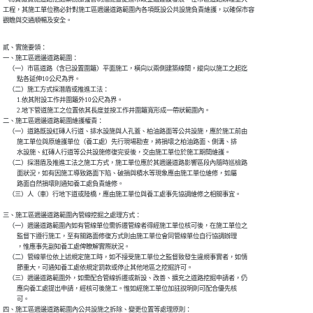
工程，其施工單位務必針對施工區週邊道路範圍內各項既設公共設施負責維護，以確保市容

觀瞻與交通順暢及安全。
貳、實施要領：

一、施工區週邊道路範圍：

    （一）市區道路（含已設置圍籬）平面施工，橫向以兩側建築線間，縱向以施工之起迄

          點各延伸10公尺為界。

    （二）施工方式採潛盾或推進工法：

          1.依其附設工作井圍籬外10公尺為界。

          2.地下管道施工之位置依其長度並按工作井圍籬寬形成一帶狀範圍內。

二、施工區週邊道路範圍維護權責：

    （一）道路既設紅磚人行道、排水設施與人孔蓋、柏油路面等公共設施，應於施工前由

          施工單位與原維護單位（養工處）先行現場勘查，將損壞之柏油路面、側溝、排

          水設施、紅磚人行道等公共設施修復完妥後，交由施工單位於施工期間維護。

    （二）採潛盾及推進工法之施工方式，施工單位應於其週邊道路影響區段內隨時巡檢路

          面狀況，如有因施工導致路面下陷、破損與積水等現象應由施工單位維修，如屬

          路面自然損壞則通知養工處負責維修。

    （三）人（車）行地下道或陸橋，應由施工單位與養工處事先協調維修之相關事宜。

三、施工區週邊道路範圍內管線挖掘之處理方式：

    （一）週邊道路範圍內如有管線單位需拆遷管線者得經施工單位核可後，在施工單位之

          監督下遵行施工，至有關路面修復方式則由施工單位會同管線單位自行協調辦理

          ，惟應事先副知養工處俾瞭解實際狀況。

    （二）管線單位依上述規定施工時，如不接受施工單位之監督致發生違規事實者，如情

          節重大，可通知養工處依規定罰款或停止其他地區之挖掘許可。

    （三）週邊道路範圍外，如需配合管線拆遷或新設、改善、擴充之道路挖掘申請者，仍

          應向養工處提出申請，經核可後施工。惟如經施工單位加註說明則可配合優先核

          可。

四、施工區週邊道路範圍內公共設施之拆除、變更位置等處理原則：
