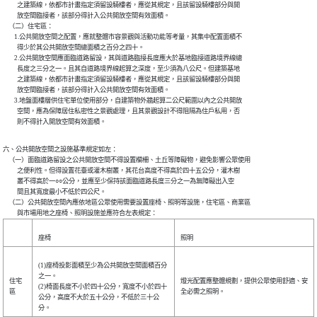
          之建築線，依都市計畫指定須留設騎樓者，應從其規定，且該留設騎樓部分與開

          放空間臨接者，該部分得計入公共開放空間有效面積。

    （二）住宅區：

        1.公共開放空間之配置，應就整體市容景觀與活動功能等考量，其集中配置面積不

          得少於其公共開放空間總面積之百分之四十。

        2.公共開放空間應面臨道路留設，其與道路臨接長度應大於基地臨接道路境界線總

          長度之三分之一。且其自道路境界線起算之深度，至少須為八公尺。但建築基地

          之建築線，依都市計畫指定須留設騎樓者，應從其規定，且該留設騎樓部分與開

          放空間臨接者，該部分得計入公共開放空間有效面積。

        3.地盤面樓層供住宅單位使用部分，自建築物外牆起算二公尺範圍以內之公共開放

          空間，應為保障居住私密性之景觀處理，且其景觀設計不得阻隔為住戶私用，否

          則不得計入開放空間有效面積。
六、公共開放空間之設施基準規定如左：

    （一）面臨道路留設之公共開放空間不得設置欄柵、土丘等障礙物，避免影響公眾使用

          之便利性。但得設置花臺或灌木樹叢，其花台高度不得高於四十五公分，灌木樹

          叢不得高於一○○公分，並應至少保持該面臨道路長度三分之一為無障礙出入空

          間且其寬度最小不低於四公尺。

    （二）公共開放空間內應依地區公眾使用需要設置座椅、照明等設施，住宅區、商業區

座椅
照明
(1)座椅投影面積至少為公共開放空間面積百分
之一。
住宅
燈光配置應整體規劃，提供公眾使用舒適、安
(2)椅面長度不小於四十公分，寬度不小於四十
區
全必需之照明。
公分，高度不大於五十公分，不低於三十公
分。