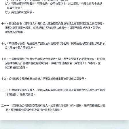
    （八）管理維護執行計畫者、管理公約、使用執照正本、竣工圖說、有關文件及會議紀

          錄等之保管。

    （九）共他規約所定事項。
十六、管理委員會（或管理人）對於公共開放空間內任意堆積之廢棄物或架設之廣告物等，

      除應列舉事實提出證據，報請相關主管機關依法處理外，得逕予搬離或拆除，並要求

      其負擔所需費用。
十七、申請使用執照，應檢送竣工圖說及現況照片以憑勘驗，照片拍攝角度及張數以能表示

      公共開放空間之品質為準。
十八、主管機關對於已核發使用執照之公共開放空間，應予列管並不定期實施抽查。對於違

      反原備案執行計畫書內容或有關規定者，除通知管理委員會（或管理人）改善外，並

      依建築法規定處理。
十九、公共開放空間應依審核通過之配置與設施計畫等確實提供公眾使用。
二十、公共開放空間所有權人、使用人等均有遵守執行計畫書及管理委員會決議事項之義務

      ，如有違反，應負其責任。
二十一、建築物及公共開放空間所有權人，如將其房屋出售（典）贈與、繼承而移轉或出租

        時，應將建築物管理公約及執行計畫書列入契約。