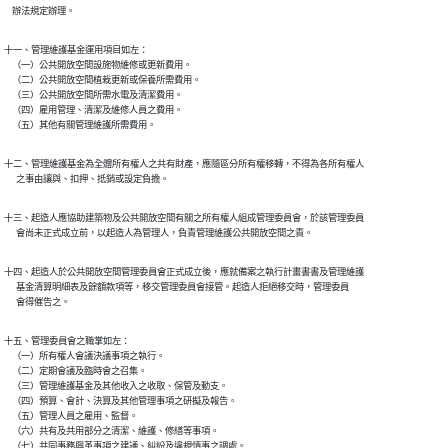
    辦法規定辦理。
十一、管理維護基金運用項目如左：

    （一）公共開放空間設施物維修或更新費用。

    （二）公共開放空間植栽更新或保養所需費用。

    （三）公共開放空間所需水電及清潔費用。

    （四）雇用管理、清潔及維修人員之費用。

    （五）其他有關管理維護所需費用。
十二、管理維護基金為全體所有權人之共有財產，應隨區分所有權移轉，不得為各所有權人

      之事由讓與、扣押、抵銷或設定負擔。
十三、起造人應協助建築物及公共開放空間有關之所有權人組成管理委員會，於該管理委員

      會尚未正式成立前，以起造人為管理人，負責管理維護公共開放空間之責。
十四、起造人於公共開放空間管理委員會正式成立後，應就備案之執行計畫書書及管理維護

      基金清算明細表及餘額款項等，移交管理委員會接管。起造人拒絕移交時，管理委員

      會得催告之。
十五、管理委員會之職掌如左：

    （一）所有權人會議決議事項之執行。

    （二）定期會議及臨時會之召集。

    （三）管理維護基金及其他收入之收取、保管及動支。

    （四）預算、會計、決算及其他管理事項之研擬及報告。

    （五）管理人員之雇用、監督。

    （六）共有及共用部分之清潔、維護、修繕等事項。

    （七）共同事務興革事項之建議、糾紛及違規情事之調處。
