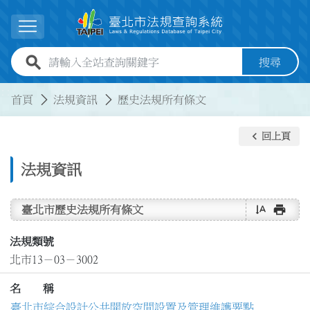
跳到主要內容
展開選單
全站查詢關鍵字欄位
搜尋
:::
:::
首頁
法規資訊
歷史法規所有條文
keyboard_arrow_left
回上頁
法規資訊
text_rotate_vertical
print
臺北市歷史法規所有條文
法規類號
北市13－03－3002
名 稱
臺北市綜合設計公共開放空間設置及管理維護要點