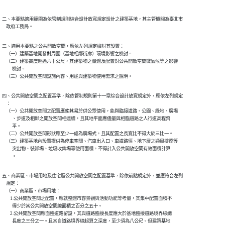
二、本要點適用範圍為依管制規則綜合設計放寬規定設計之建築基地，其主管機關為臺北市

    政府工務局。
三、適用本要點之公共開放空間，應依左列規定檢討其設置：

    （一）建築基地開發對周圍（基地相鄰街廓）環境影響之檢討。

    （二）建築高度超過六十公尺，其建築物之量體及配置對公共開放空間微氣候等之影響

          檢討。

    （三）公共開放空間設施內容、用途與建築物使用需求之說明。
四、公共開放空間之配置基準，除依管制規則第十一章綜合設計放寬規定外，應依左列規定

    ：

    （一）公共開放空間之配置應使其易於供公眾使用，能與臨接道路、公園、綠地、廣場

          、步道及相鄰之開放空間相連續，且其地平面應儘量與相臨道路之人行道高程齊

          平。

    （二）公共開放空間形狀應至少一處為廣場式，且其配置之長寬比不得大於三比一。

    （三）建築基地內設置提供為停車空間、汽車出入口、車道路徑、地下層之通風排煙等

          突出物、裝卸場、垃圾收集場等使用面積，不得計入公共開放空間有效面積計算

          。
五、商業區、市場用地及住宅區公共開放空間之配置基準，除依前點規定外，並應符合左列

    規定：

    （一）商業區、市場用地：

        1.公共開放空間之配置，應就整體市容景觀與活動功能等考量，其集中配置面積不

          得少於其公共開放空間總面積之百分之五十。

        2.公共開放空間應面臨道路留設，其與道路臨接長度應大於基地臨接道路境界線總

          長度之三分之一。且其自道路境界線起算之深度，至少須為八公尺。但建築基地
