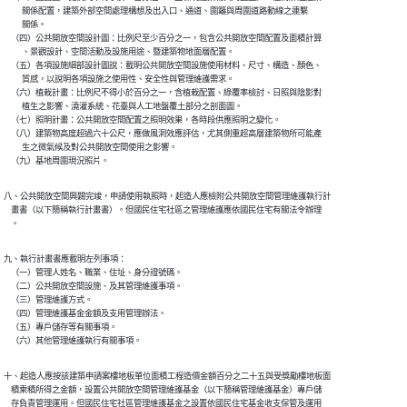
          關係配置，建築外部空間處理構想及出入口、通道、圍籬與周圍道路動線之連繫

          關係。

    （四）公共開放空間設計圖：比例尺至少百分之一，包含公共開放空間配置及面積計算

          、景觀設計、空間活動及設施用途、暨建築物地面層配置。

    （五）各項設施細部設計圖說：載明公共開放空間設施使用材料、尺寸、構造、顏色、

          質感，以說明各項設施之使用性、安全性與管理維護需求。

    （六）植栽計畫：比例尺不得小於百分之一，含植栽配置、綠覆率檢討、日照與陰影對

          植生之影響、澆灌系統、花臺與人工地盤覆土部分之剖面圖。

    （七）照明計畫：公共開放空間配置之照明效果，各時段供應照明之變化。

    （八）建築物高度超過六十公尺，應做風洞效應評估，尤其側重超高層建築物所可能產

          生之微氣候及對公共開放空間使用之影響。

    （九）基地周圍現況照片。
八、公共開放空間興闢完竣，申請使用執照時，起造人應檢附公共開放空間管理維護執行計

    畫書（以下簡稱執行計畫書）。但國民住宅社區之管理維護應依國民住宅有關法令辦理

    。
九、執行計畫書應載明左列事項：

    （一）管理人姓名、職業、住址、身分證號碼。

    （二）公共開放空間設施、及其管理維護事項。

    （三）管理維護方式。

    （四）管理維護基金金額及支用管理辦法。

    （五）專戶儲存等有關事項。

    （六）其他管理維護執行有關事項。
十、起造人應按該建築申請案樓地板單位面積工程造價金額百分之二十五與受獎勵樓地板面

    積乘積所得之金額，設置公共開放空間管理維護基金（以下簡稱管理維護基金）專戶儲

    存負責管理運用。但國民住宅社區管理維護基金之設置依國民住宅基金收支保管及運用
