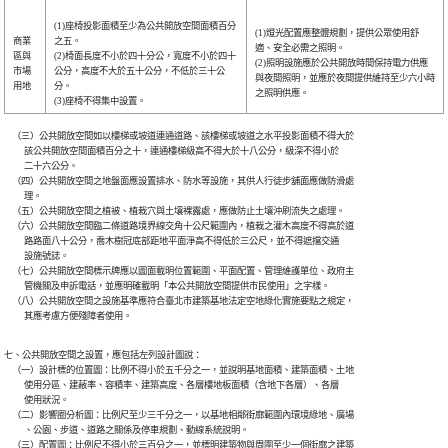
(1)座椅投影面積至少為公共開放空間面積百分
(1)燈光配置應整體規劃，提供公眾使用舒
商業
之五。
適、安全必需之照明。
區與
(2)椅面長度不小於四十分公，寬度不小於四十
(2)照明設施應於公共開放時間保持電力供應
市場
公分，高度不大於五十公分，不低於三十公
與夜間照明，並應於夜間提供維持至少六小時
用地
分。
之照明供應。
(3)座椅不得集中設置。
    （三）公共開放空間如以樓梯或坡道連通道路、該樓梯或坡道之水平投影面積不得大於

          該公共開放空間面積百分之十，連通樓梯級高不得大於十八公分，級深不得小於

          二十六公分。

    （四）公共開放空間之地盤面應設置排水、防水等設施，其供人行徒步舖面應做防滑處

          理。

    （五）公共開放空間之植被、植栽穴與土壤裸露處，應做防止土壤沖刷流失之處理。

    （六）公共開放空間臨二條道路境界線交角十公尺範圍內，植栽之灌木高度不得高於道

          路路面八十公分，喬木樹冠底部距地平面淨高不得低於三公尺，並不得遮擋交通

          設施號誌。

    （七）公共開放空間標示牌應以圖面載明位置範圍、平面配置、管理維護單位、政府主

          管機關及申訴電話，並應明確載明「本公共開放空間提供市民使用」之字樣。

    （八）公共開放空間之設施基準應符合臺北市建築基地法定空地綠化實施要點之規定，

七、公共開放空間之設置，應包括左列設計圖說：

    （一）設計標的位置圖：比例不得小於五千分之一，並說明基地面積、建築面積、土地

          使用分區、建蔽率、容積率、建築高度、各層樓地板面積（含地下各層）、各層

          使用狀況。

    （二）影響圈分析圖：比例尺至少三千分之一，以基地相鄰街廓範圍內環境綠地、廣場

          、公園、步道、道路之關係及停車規劃、動線系統說明。

    （三）配置圖：比例尺不得小於三百分之一，並標明建築物與周圍至少一個街廓之建築
