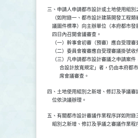
三、申請人申請都市設計或土地使用組別
    （如附錄一、都市設計建築開發工程
    議圖件標準）向主辦單位（本府都市
    四日內召開會議審查。

    （一）幹事會初審（預審）應自受理
    （二）委員會複審應自受理審議掛號
    （三）凡申請都市設計審議之申請案
          合設計放寬規定」者，仍由
          席會議審查。
四、土地使用組別之新增、修訂及爭議審
    位依決議辦理。
五、有關都市設計審議作業程序詳如附錄
    組別之新增、修訂及爭議之審議作