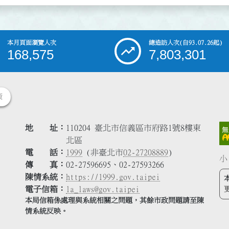
本月頁面瀏覽人次
總造訪人次
(自93.07.26起)
168,575
7,803,301
策
地 址
110204 臺北市信義區市府路1號8樓東
北區
電 話
1999
(非臺北市
02-27208889
)
小
傳 真
02-27596695、02-27593266
陳情系統
https://1999.gov.taipei
電子信箱
la_laws@gov.taipei
本局信箱係處理與系統相關之問題，其餘市政問題請至陳
情系統反映。