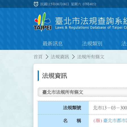
跳到主要內容
alarm
:::
民國115年08月08日 星期六
07時40分
最新訊息
法規類別
法
:::
:::
首頁
法規資訊
法規所有條文
法規資訊
臺北市法規所有條文
法規類號
北市13－03－300
(廢)
臺北市都市
名 稱