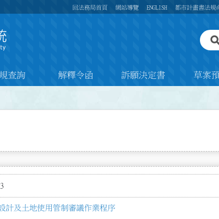
回法務局首頁
網站導覽
ENGLISH
都市計畫書法規
規查詢
解釋令函
訴願決定書
草案
3
設計及土地使用管制審議作業程序