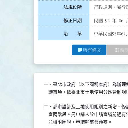
法規位階
行政規則：屬行政
修正日期
民國 95 年 06 
沿 革
中華民國95年6月
subject
apps
所有條文
編
一、臺北市政府（以下簡稱本府）為辦理
    議事項，依臺北市土地使用分區管
二、都市設計及土地使用組別之新增、修
    審兩階段。另申請人於申請審議前遇
    並檢附圖說，申請幹事會預審。