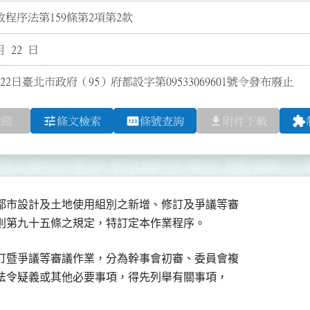
程序法第159條第2項第2款
月 22 日
22日臺北市政府（95）府都設字第09533069601號令發布廢止
tune
pin
file_download
extension
章節
條文檢索
條號查詢
附件下載
都市設計及土地使用組別之新增、修訂及爭議等審

制規則第九十五條之規定，特訂定本作業程序。
訂暨爭議等審議作業，分為幹事會初審、委員會複

有法令疑義或其他必要事項，得先列舉有關事項，
