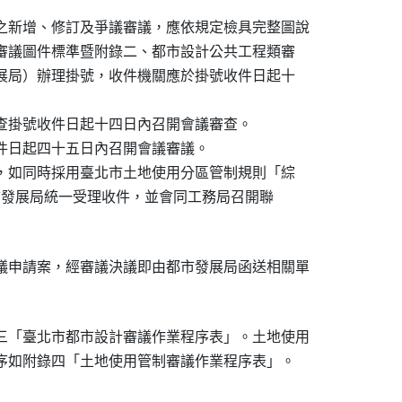
之新增、修訂及爭議審議，應依規定檢具完整圖說

類審議圖件標準暨附錄二、都市設計公共工程類審

發展局）辦理掛號，收件機關應於掛號收件日起十

審查掛號收件日起十四日內召開會議審查。

收件日起四十五日內召開會議審議。

件，如同時採用臺北市土地使用分區管制規則「綜

本府都市發展局統一受理收件，並會同工務局召開聯

議申請案，經審議決議即由都市發展局函送相關單

三「臺北市都市設計審議作業程序表」。土地使用

業程序如附錄四「土地使用管制審議作業程序表」。