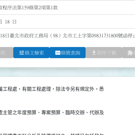
程序法第159條第2項第1款
月 18 日
月18日臺北市政府工務局（98）北市工土字第09831731800號
tune
pin
file_download
extension
章節
條文檢索
條號查詢
附件下載
屬工程處，有關工程處理，除法令另有規定外，悉

處主管之年度預算、專案預算、臨時交辦、代辦及
