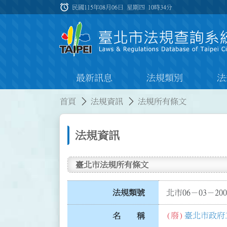
跳到主要內容
alarm
:::
民國115年08月06日 星期四
10時34分
最新訊息
法規類別
法
:::
:::
首頁
法規資訊
法規所有條文
法規資訊
臺北市法規所有條文
法規類號
北市06－03－200
(廢)
臺北市政府
名 稱