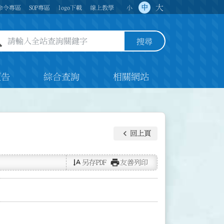
大
中
命令專區
SOP專區
logo下載
線上教學
小
全站查詢關鍵字欄位
搜尋
預告
綜合查詢
相關網站
keyboard_arrow_left
回上頁
text_rotate_vertical
print
另存PDF
友善列印