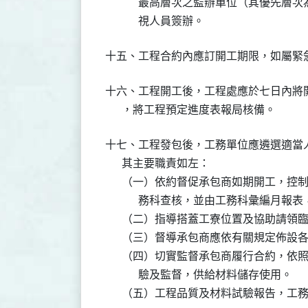
            最高層次之監辦單位（其
            視人員簽辦。
十六、工程開工後，工程處應於七日內將
十七、工程發包後，工務單位應遴選適當
      其主要職責如左：

      （一）依約督促承包商如期開工，
            務科查核，並由工務科彙編月
      （二）指導搭蓋工寮位置及協助請領
      （三）督導承包商應依有關規定佈
      （四）切實監督承包商履行合約，
            驗及監督，供給材料儲存使用。

      （五）工程品質及材料試驗報告，