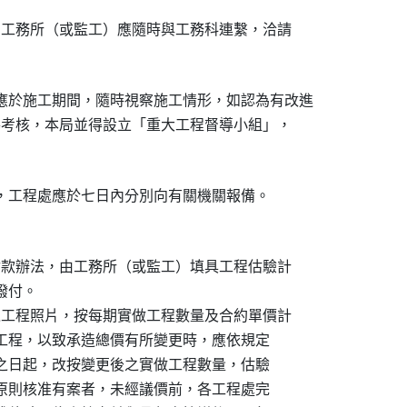
作，工務所（或監工）應隨時與工務科連繫，洽請

應於施工期間，隨時視察施工情形，如認為有改進

督導考核，本局並得設立「重大工程督導小組」，

訂付款辦法，由工務所（或監工）填具工程估驗計

撥付。

證之工程照片，按每期實做工程數量及合約單價計

有追加減工程，以致承造總價有所變更時，應依規定

核准變更之日起，改按變更後之實做工程數量，估驗

，其變更原則核准有案者，未經議價前，各工程處完
