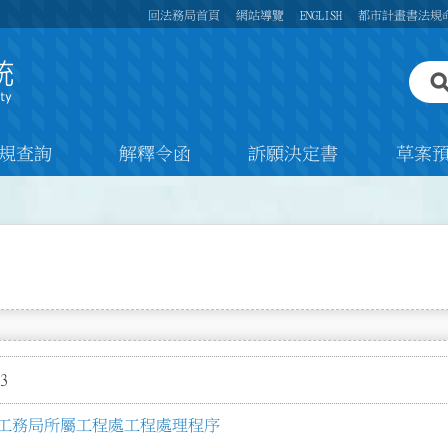
回法務局首頁
網站導覽
ENGLISH
都市計畫書法規
規查詢
解釋令函
訴願決定書
草案
3
工務局所屬工程處工程處理程序