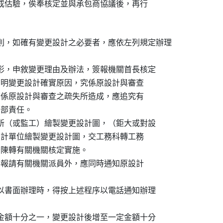
定單價八成估驗，俟奉核定並與承包商協議後，再行

則，如確有變更設計之必要者，應依左列規定辦理

實際情形，申敘變更理由及辦法，簽報機關首長核定

前必須先查明變更設計確實原因，究係原設計與審查

之因素，若係原設計與審查之疏失所造成，應追究有

負全部責任。

由工務所（或監工）繪製變更設計圖，（鉅大或對設

設計，由設計單位繪製變更設計圖，交工務科轉工務

討財源後陳轉有關機關核定實施。

必要時，得報請有關機關派員外，應同時通知原設計

，未及以書面辦理時，得按上述程序以電話通知辦理

達一定金額十分之一，變更設計後增至一定金額十分
