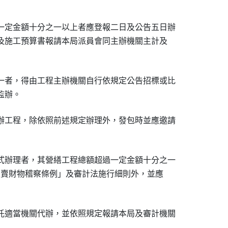
一定金額十分之一以上者應登報二日及公告五日辦

說及施工預算書報請本局派員會同主辦機關主計及

一者，得由工程主辦機關自行依規定公告招標或比

辦工程，除依照前述規定辦理外，發包時並應邀請

式辦理者，其營繕工程總額超過一定金額十分之一

製變賣財物稽察條例」及審計法施行細則外，並應

託適當機關代辦，並依照規定報請本局及審計機關
