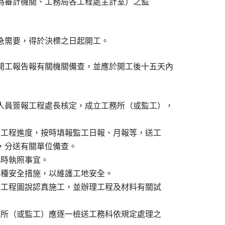
優先層次為審計機關、工務局各工程處主計室）之監

開工報告報有關機關備查，並應於開工後十五天內

人員簽報工程處長核定，成立工務所（或監工），

控制工程進度，按時填報監工日報、月報等，送工

報表，分送有關單位備查。

臨時執照事宜。

設各種安全措施，以維護工地安全。

依照工程圖說認真施工，並辦理工程及材料有關試

工務所（或監工）應逐一檢送工務科依規定處理之
