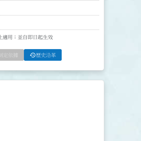
函停止適用；並自即日起生效
history
制定依據
歷史沿革