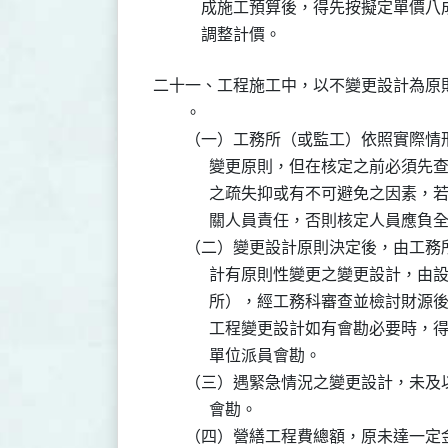
            成施工預算後，得先按擬
二十一、工程施工中，以不變更設計為原
        。

        （一）工務所（或監工）依照
              變更原則，但在核定之
              之疏失抑或有不可避免
              關人員責任，否則核定人員應
        （二）變更設計原則決定後，
              計有原則性變更之變更
              所），經工務科審查並檢
              工程變更設計如有會勘
              單位派員會勘。

        （三）遇緊急情況之變更設計
              會勘。

        （四）營繕工程費總額，原未