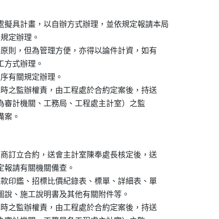
處擬具計畫，以自辦方式辦理，並依規定報請本局

列規定辦理。

理為原則，但為管理方便，亦得以論件計資，如有

判工方式辦理。

程序有關規定辦理。

發包時之監辦權責，由工程處於合約定案後，持送

優先層次為審計機關、工務局、工程處主計室）之監

承包商訂立合約，送會主計室陳奉處長核定後，送

依規定報請有關機關備查。

、領款印鑑、招標比價紀錄表、標單、詳細表、單

充說明、圖說、施工說明書及其他有關附件等。

發包時之監辦權責，由工程處於合約定案後，持送
