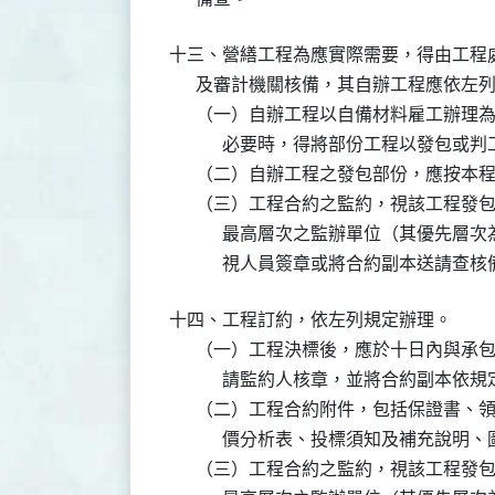
十三、營繕工程為應實際需要，得由工程
      及審計機關核備，其自辦工程應依左
      （一）自辦工程以自備材料雇工辦
            必要時，得將部份工程以發包或
      （二）自辦工程之發包部份，應按本
      （三）工程合約之監約，視該工程
            最高層次之監辦單位（其
十四、工程訂約，依左列規定辦理。

      （一）工程決標後，應於十日內與
            請監約人核章，並將合約副本
      （二）工程合約附件，包括保證書
            價分析表、投標須知及補
      （三）工程合約之監約，視該工程