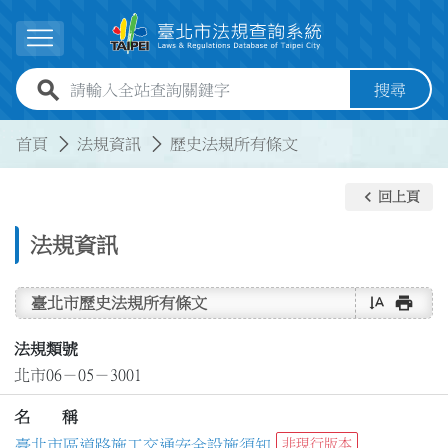
跳到主要內容
展開選單
全站查詢關鍵字欄位
搜尋
:::
:::
首頁
法規資訊
歷史法規所有條文
keyboard_arrow_left
回上頁
法規資訊
text_rotate_vertical
print
臺北市歷史法規所有條文
法規類號
北市06－05－3001
名 稱
臺北市區道路施工交通安全設施須知
非現行版本