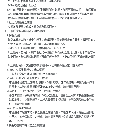
            V＝85%行車速率或施工路段速限（公里╱小時）

            Wd＝縮減之路寬（公尺）

          3.本市市區道路，車輛頻繁，於道路翻修、改善、加固等等施工期中，如因街廓

            短，漸變段長度無法達到需求佈設長度 L時，得依工程司指示，於移動性施工

            標誌前方適當距離，加設工區臨時限速標誌，以符停車視距要求。

          4.拒馬及交通錐之佈設

            交通錐及拒馬之佈設，視交通及路況而定。

    （二）關於安全設施佈設距離之說明

          1.說明及檢討

            道路工程施工時，其安全設施之佈設距離，依交通部公布之範例，最短須 150

            公尺，以施工地點之一端而言，其佔用長度最少為：

            2×150公尺＋漸變段長度L（估計最少在500公尺以上）

            以上距離，若再計入施工地點另一端最少 300公尺之佔用長度，對本市區若干

            道路而言，其佔用道路範圍，可能已超出幾個十字路口而發生不能適用之情況

            。

            以上檢討情況，交通部公布之範例中，已有較彈性規定，說明如下：

           (1)施1（1公里外設立之施工標誌）

              一般支道免設、市區道路視道路長度設置。

           (2)施2（300公尺外設立之施工標誌）

              市區道路視道路長度得改用施3。改用「施3」施工標誌表示佈設距離不作硬

              性規定，工地人員得視路況及施工安全之考慮，加以彈性運用。

           (3)施13，14（車輛改道）施20（單線行車標誌）

              各施工標誌，依範例為間隔 150公尺設置之，但範例上亦有「市區道路視道

              路長度設之」之附帶說明。工地人員得依此項說明，參酌路況及施工安全條

              件，加以彈性運用。

           (4)工作人員注意事項

              市區道路工程施工時，安全設施之佈設問題，工地施工人員，應依上述說明

              並基於「安全與路況」之考慮，加以靈活運用（交通部公布範例之說明，不

              再一一例舉）。

          2.次要巷道施工時，安全設施佈設
