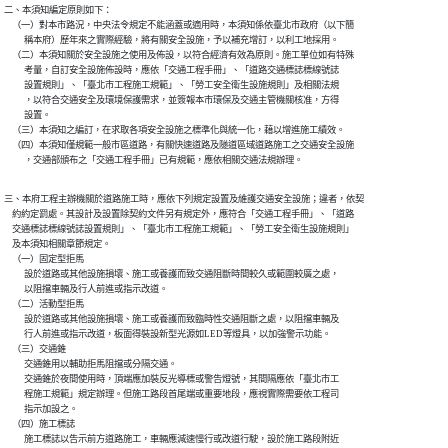
二、本須知編定原則如下：

    （一）對本市路況，中央法令規定不能涵蓋或適用時，本須知係依臺北市政府（以下簡

          稱本府）歷年來之實際經驗，將有關安全設施，予以補充增訂，以利工地採用。

    （二）本須知關於安全設施之使用及佈設，以符合經濟有效為原則。施工單位如有特殊

          考量，自訂安全設施佈設時，應依「交通工程手冊」、「道路交通標誌標線號誌

          設置規則」、「臺北市工程施工規範」、「勞工安全衛生設施規則」及相關法規

          ，以符合交通安全及環境保護需求，並簽報本市環保及交通主管機關核准，方得

          設置。

    （三）本須知之編訂，在求取各項安全設施之標準化與統一化，藉以增進施工績效。

    （四）本須知僅規範一般市區道路，有關快速道路及隧道區域道路施工之交通安全設施

          ，交通部頒布之「交通工程手冊」已有規範，應依相關交通法規辦理。
三、本府工程主辦機關於道路施工時，應依下列規定設置及維護交通安全設施；違者，依契

    約約定罰處。其設計及設置除契約文件另有規定外，應符合「交通工程手冊」、「道路

    交通標誌標線號誌設置規則」、「臺北市工程施工規範」、「勞工安全衛生設施規則」

    及本須知相關章節規定。

    （一）固定型拒馬

          設於道路或其他設施損壞、施工或養護而致交通阻斷時間較久或範圍較廣之處，

          以阻擋車輛及行人前進或指示改道。

    （二）活動型拒馬

          設於道路或其他設施損壞、施工或養護而致臨時性交通阻斷之處，以阻擋車輛及

          行人前進或指示改道，板面得裝設新型光源如LED等燈具，以加強警示功能。

    （三）交通錐

          交通錐用以輔助拒馬阻擋或分隔交通。

          交通錐於夜間使用時，頂端應加裝反光導標或警告燈號，其間隔應依「臺北市工

          程施工規範」規定辦理。但施工路段首尾端或重要地段，應視實際需要依工程司

          指示加設之。

    （四）施工標誌

          施工標誌以告示前方道路施工，車輛應減速慢行或改道行駛，設於施工路段附近
