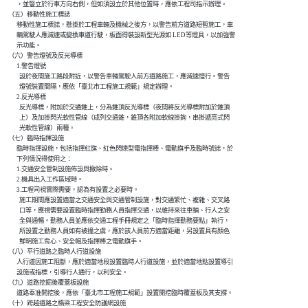
          ，並豎立於行車方向右側，但如須設立於其他位置時，應依工程司指示辦理。

    （五）移動性施工標誌

          移動性施工標誌，懸掛於工程車輛及機械之後方，以警告前方道路短暫施工，車

          輛駕駛人應減速或變換車道行駛，板面得裝設新型光源如 LED等燈具，以加強警

          示功能。

    （六）警告燈號及反光導標

          1.警告燈號

            設於夜間施工路段附近，以警告車輛駕駛人前方道路施工，應減速慢行。警告

            燈號裝置間隔，應依「臺北市工程施工規範」規定辦理。

          2.反光導標

            反光導標，附加於交通錐上，分為錐頂反光導標（夜間將反光導標附加於錐頂

            上）及加掛閃光軟性管線（成列交通錐，錐頂各附加軟線掛鉤，串掛遞亮式閃

            光軟性管線）兩種。

    （七）臨時指揮設施

          臨時指揮設施，包括指揮紅旗、紅色閃爍型電指揮棒、電動旗手及臨時號誌，於

          下列情況得使用之：

          1.交通安全管制設施佈設與撤除時。

          2.機具出入工作區域時。

          3.工程司視實際需要，認為有設置之必要時。

            施工期間應設置適當之交通安全與交通管制設施，對交通繁忙、複雜、交叉路

            口等，應視需要設置臨時指揮勤務人員指揮交通，以維持來往車輛、行人之安

            全與通暢。勤務人員並應依交通工程手冊規定之「臨時指揮勤務要點」執行，

            所設置之勤務人員如有被撞之虞，應於該人員前方適當距離，另設置具有顏色

            鮮明施工背心、安全帽及指揮棒之電動旗手。

    （八）平行道路之臨時人行道設施

          人行道因施工阻斷，應於適當地段設置臨時人行道設施，並於適當地點設置導引

          設施或指標，引導行人通行，以利安全。

    （九）道路挖掘後覆蓋板設施

          道路奉准開挖後，應依「臺北市工程施工規範」設置開挖臨時覆蓋板及其支撐。

    （十）跨越道路之橋梁工程安全防護網設施
