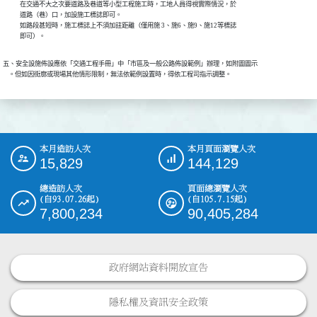
            在交通不大之次要道路及巷道等小型工程施工時，工地人員得視實際情況，於

            道路（巷）口，加設施工標誌即可。

            如路段甚短時，施工標誌上不須加註距離（僅用施 3、施6、施9、施12等標誌

            即可）。
五、安全設施佈設應依「交通工程手冊」中「市區及一般公路佈設範例」辦理，如附圖圖示

    。但如因街廓或現場其他情形限制，無法依範例設置時，得依工程司指示調整。
本月造訪人次
本月頁面瀏覽人次
:::
15,829
144,129
總造訪人次
頁面總瀏覽人次
(自93.07.26起)
(自105.7.15起)
7,800,234
90,405,284
政府網站資料開放宣告
隱私權及資訊安全政策