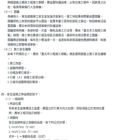
          跨越道路之橋梁工程施工期間，應設置防護設施，以免在施工期中，因跌落之石

          粒、板屑等擊傷行人及車輛。

  （十一）圍籬

          為確保人、車及道路施工安全並加強市容美化，施工地區應視需要設置圍籬。

          圍籬原則上依契約圖說予以圍設，並應考量工區附近居民之進出，如因故無法設

          置圍籬，應向本府環保局提報替代防護設施。

          圍籬使用時機、各部材質、尺度、顏色及施工方法等，應依「臺北市工程施工規

          範」辦理，施工單位應視工程及地區交通情況，選用符合現況需求之圍籬。

          圍籬應定期維護，每年至少需油漆一次，油漆如有剝落或褪色應適時補漆，有損

          壞應時立即整修或更新。

  （十二）施工安全護欄

          如有下列情形之ㄧ，應依「臺北市工程施工規範」規定選用適當之施工安全護欄

          。

          1.施工改道。

          2.設臨時便道。

          3.分隔及導引車流。

          4.行車（人）與施工區等分隔。

          5.工程司視實際情形需求。
四、安全設施之佈設規定如下：

    （一）一般說明

          1.佈設位置

            所有安全設施標誌之設置，應豎立於行車方向之右側，但如須設立於其他位置

            時，應依工程司指示辦理。

          2.漸變段

            安全設施佈設之漸變段長度，依下列公式計算：

            L＝0.6VWd（V>60）

            L=WdV2/150（V<=60）

            式中，L＝漸變段長度（公尺）
