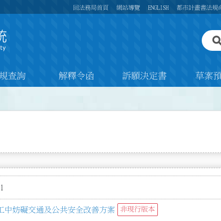
回法務局首頁
網站導覽
ENGLISH
都市計畫書法規
規查詢
解釋令函
訴願決定書
草案
1
工中妨礙交通及公共安全改善方案
非現行版本