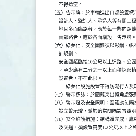
          不得透空。

    （五）告示牌：於車輛進出口處設置
          設計人、監造人、承造人等有
          地且多面臨路者，應於每一鄰
          面鄰路者，應於各面增設一告示牌。
    （六）綠美化：安全圍籬須以彩繪、
          計規劃。

          安全圍籬臨接10公尺以上道
          ，至少應有二分之一以上面
          設置者，不在此限。

　　　    綠美化設施設置不得妨礙行人及
    （七）警示標誌：於圍籬突出轉角處張
    （八）警示燈及安全照明：圍籬應每隔2
          設立警示燈，並於適當間隔設
    （九）安全維護措施：結構體完成、
          及交通，須設置高度1.2公