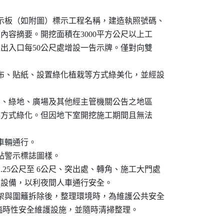
標示板（如附圖）標示工程名稱，建造執照號碼、

關工程內容摘要。開挖面積在3000平方公尺以上工

向距離出入口每50公尺處增設一告示牌。僅對向雙



帆布、貼紙、設置綠化植栽等方式綠美化，並經設

路、公園、綠地、廣場及其他經主管機關公告之地區

積採密植方式綠化。但因地下室開挖施工期間且無法

車輛通行。

貼警示標誌圖樣。

.25公尺至 6公尺、突出處、轉角、施工大門處

置照明設備，以利夜間人車通行安全。

鷹架與圍籬拆除後，整理環境時，為維護公共安全

尺以上之臨時性安全維護設施，並隨時清掃整理。