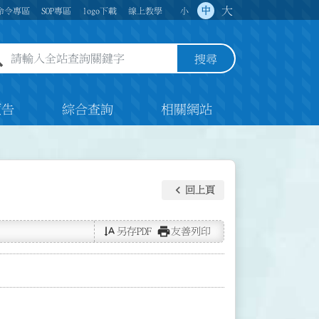
大
中
命令專區
SOP專區
logo下載
線上教學
小
全站查詢關鍵字欄位
搜尋
預告
綜合查詢
相關網站
keyboard_arrow_left
回上頁
text_rotate_vertical
print
另存PDF
友善列印