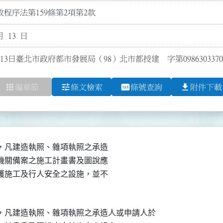
程序法第159條第2項第2款
月 13 日
13日臺北市政府都市發展局（98）北市都授建　字第09863033
apps
tune
pin
file_download
編章節
條文檢索
條號查詢
附件下載
凡建造執照、雜項執照之承造

關備案之施工計畫書及圖說應

施工及行人安全之設施，並不

，凡建造執照、雜項執照之承造人或申請人於
