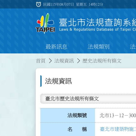
跳到主要內容
alarm
:::
民國115年08月07日 星期五
14時12分
最新訊息
法規類別
法
:::
:::
首頁
法規資訊
歷史法規所有條文
法規資訊
臺北市歷史法規所有條文
法規類號
北市13－12－300
臺北市建築物施
名 稱