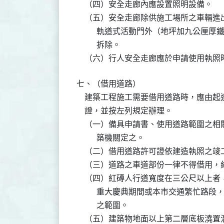
    （四）安全走廊內應設置照明設備。

    （五）安全走廊除供施工場所之車輛
          軌道式活動門外（地坪加九
          拆除。

    （六）行人安全走廊應於申請使用執
七、（借用道路）

    建築工程施工需要借用道路時，應由
    證，並按左列規定辦理。

    （一）備具申請書、使用道路範圍之
          築機關定之。

    （二）借用道路許可證依建造執照之竣
    （三）道路之車道部份一律不得借用
    （四）紅磚人行道寬度在三公尺以上
          重大慶典期間或本市交通繁
          之範圍。

    （五）建築物地面以上第二層底板澆