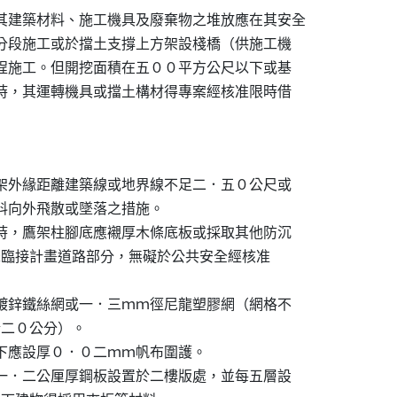
其建築材料、施工機具及廢棄物之堆放應在其安全

慮分段施工或於擋土支撐上方架設棧橋（供施工機

工程施工。但開挖面積在五００平方公尺以下或基

工時，其運轉機具或擋土構材得專案經核准限時借

鷹架外緣距離建築線或地界線不足二．五０公尺或

物料向外飛散或墜落之措施。

工時，鷹架柱腳底應襯厚木條底板或採取其他防沉

殊或其未臨接計畫道路部分，無礙於公共安全經核准

上鍍鋅鐵絲網或一．三ｍｍ徑尼龍塑膠網（網格不

小於二０公分）。

以下應設厚０．０二ｍｍ帆布圍護。

以一．二公厘厚鋼板設置於二樓版處，並每五層設
