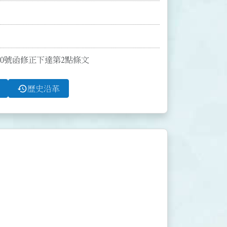
700號函修正下達第2點條文
history
歷史沿革