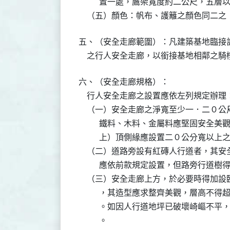
          置一處，鷹架寬度約二公尺，
    （五）顏色：帆布、護籬之顏色同二
五、（安全走廊範圍）：凡建築基地臨接
    之行人安全走廊，以銜接基地相鄰之
六、（安全走廊規格）：

    行人安全走廊之設置應依左列規定辦理：
    （一）安全走廊之淨寬至少一．二０
          鐵料、木料、金屬料應堅固
          上）頂側緣應設置二０公分寬
    （二）道路旁設有紅磚人行道者，其
          應依前款規定設置，但路旁行道
    （三）安全走廊上方，於必要時得加
          ，其造型應求整齊美觀，層
          。如因人行道地坪已破壞崎
          。
