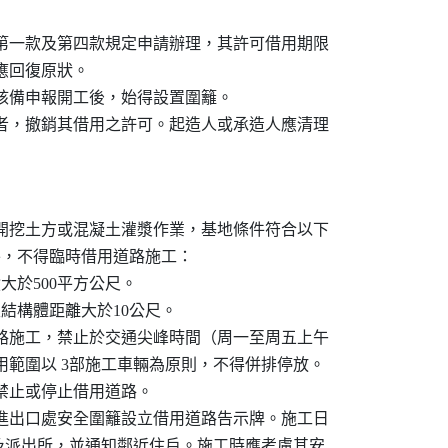


項第一款及第四款規定申請辦理，其許可借用期限

應回復原狀。

定核備申報開工後，始得設置圍籬。

月者，撤銷其借用之許可。起造人或承造人應清理

或開挖土方或混凝土灌漿作業，基地條件符合以下

外，不得臨時借用道路施工：

大於500平方公尺。

至結構體距離大於10公尺。

道路施工，禁止於交通尖峰時間（周一至周五上午

，借用範圍以 3部施工車輛為原則，不得併排停放。

禁止或停止借用道路。

輛進出口處安全圍籬設立借用道路告示牌。施工日

分局及派出所，並通知鄰近住戶。施工時應考慮其安
