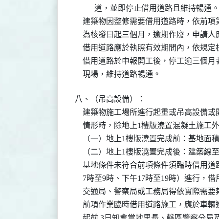
          道，並即停止借用道路且維持暢通。
    建築物因整修需要借用道路時，依前
    為核發日起三個月，逾期作廢，申請人
    借用道路應於執照有效期間內，依規
    借用道路於申報開工後，停工逾三個
    現場，維持道路暢通。
八、（吊高設備）：

    建築物施工場所進行起重或吊高設備
    情形時，除地上1樓版澆置混凝土施工
    （一）地上1樓版澆置完成前：基地面積
    （二）地上1樓版澆置完成後：建築線
    基地條件未符合前項條件須臨時借用
    7時至9時、下午17時至19時）進行
    交通局、警察局或工務局得依實際需要
    前項作業臨時借用道路施工，應於車
    起前 3日知會當地里長、轄區警察