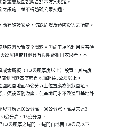
工計畫書及圖說應合於本方案規定。

安全之設施，並不得妨礙公眾交通。

，應有維護安全，防範危險及預防災害之措施。
於基地四週設置安全圍籬。但施工場所利用原有磚

、湖泊等天然屏障或其他具有與圍籬相同效果者，不

鐵或金屬板（ 1.2公厘厚度以上）設置，其高度

。臨安全走廊側圍籬高度應自地面起達3公尺以上。

內之圍籬自地面80公分以上位置應為網狀圍籬。

空隙，須設置防溢座，使基地用水不致溢到基地外

防溢座尺寸應達60公分高、30公分寬，高度未達3

達30公分高、15公分寬。

1.2公厘厚之鐵門 ，鐵門自地面 1.8公尺以下
