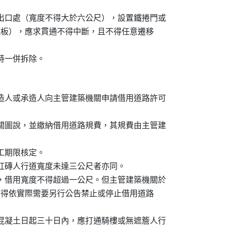
進出口處（寬度不得大於六公尺），設置鐵捲門或

公厘厚鐵板），應求貫通不得中斷，且不得任意遷移

照時一併拆除。
起造人或承造人向主管建築機關申請借用道路許可

相關圖說，並繳納借用道路規費，其規費由主管建

工期限核定。

，紅磚人行道寬度未達三公尺者亦同。

者，借用寬度不得超過一公尺。但主管建築機關於

忙路段，得依實際需要另行公告禁止或停止借用道路

置混凝土日起三十日內，應打通騎樓或無遮簷人行
