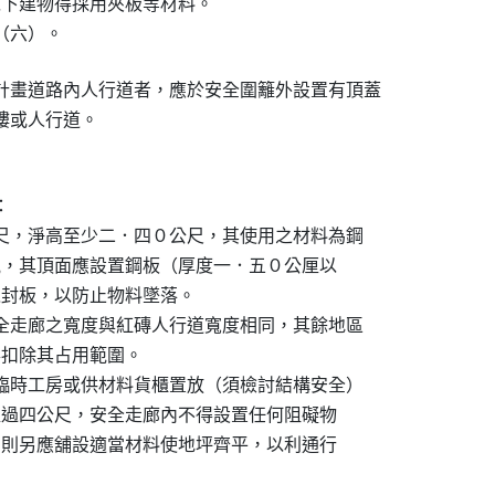
五層以下建物得採用夾板等材料。

之（六）。
計畫道路內人行道者，應於安全圍籬外設置有頂蓋

騎樓或人行道。


公尺，淨高至少二．四０公尺，其使用之材料為鋼

安全美觀，其頂面應設置鋼板（厚度一．五０公厘以

以上之封板，以防止物料墜落。

安全走廊之寬度與紅磚人行道寬度相同，其餘地區

樹得扣除其占用範圍。

設臨時工房或供材料貨櫃置放（須檢討結構安全）

高不得超過四公尺，安全走廊內不得設置任何阻礙物

嶇不平，則另應舖設適當材料使地坪齊平，以利通行
