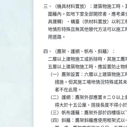
三、（機具材料置放）：建築物施工時，
    圍籬內。如地下室全部開挖者，應考
    具運轉）、構臺（供材料置放）以利
    地情形特殊且無其他替代方法可以施
    用道路。
四、（鷹架、護網、帆布、斜籬）：

    二層以上建物施工或拆除時，其施工
    五層以上建築物施工時，應設置防止
    （一）鷹架設置：六層以上建築物施
          措施。但其施工場地情況特
          者不在此限。

    （二）護網：鷹架外部應置＃二０以
          得大於十五公厘，搭接長度不得
    （三）帆布護籬：鷹架外部於四樓版
    （四）斜籬：鷹架斜籬應使用框架式