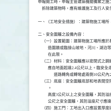
申報開工時，申報主管建築機關備案之施
    拆除建築物時，應有維護施工及行人
一、（工地安全措施）：建築物施工場所
二、安全圍籬之設備內容：                       

    （一）設置範圍：建築物施工場所應
          造圍牆或臨接山坡地、河川
          在此限。

    （二）材料：安全圍籬應以密閉式之鋼
          應自地面起達2.4公尺以上
　　　    道路轉角或轉彎處兩側10公尺
    （三）底座：安全圍籬底部和地表間
          。

          高度3公尺以上之安全圍籬，其
          公尺之安全圍籬，其防溢座尺寸應
    （四）施工門：工地出入口應設置厚度達