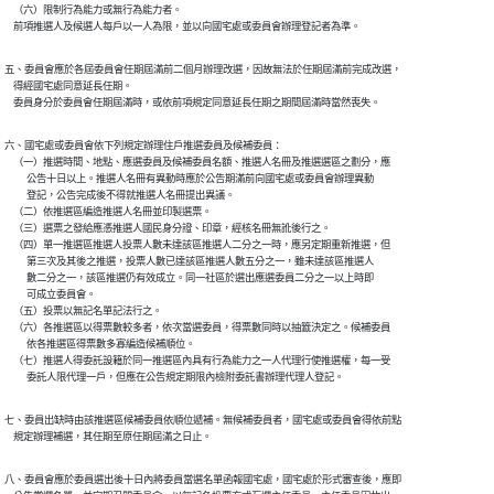
    （六）限制行為能力或無行為能力者。

    前項推選人及候選人每戶以一人為限，並以向國宅處或委員會辦理登記者為準。
五、委員會應於各屆委員會任期屆滿前二個月辦理改選，因故無法於任期屆滿前完成改選，

    得經國宅處同意延長任期。

    委員身分於委員會任期屆滿時，或依前項規定同意延長任期之期間屆滿時當然喪失。
六、國宅處或委員會依下列規定辦理住戶推選委員及候補委員：

    （一）推選時間、地點、應選委員及候補委員名額、推選人名冊及推選選區之劃分，應

          公告十日以上。推選人名冊有異動時應於公告期滿前向國宅處或委員會辦理異動

          登記，公告完成後不得就推選人名冊提出異議。

    （二）依推選區編造推選人名冊並印製選票。

    （三）選票之發給應憑推選人國民身分證、印章，經核名冊無訛後行之。

    （四）單一推選區推選人投票人數未達該區推選人二分之一時，應另定期重新推選，但

          第三次及其後之推選，投票人數已達該區推選人數五分之一，雖未達該區推選人

          數二分之一，該區推選仍有效成立。同一社區於選出應選委員二分之一以上時即

          可成立委員會。

    （五）投票以無記名單記法行之。

    （六）各推選區以得票數較多者，依次當選委員，得票數同時以抽籤決定之。候補委員

          依各推選區得票數多寡編造候補順位。

    （七）推選人得委託設籍於同一推選區內具有行為能力之一人代理行使推選權，每一受

          委託人限代理一戶，但應在公告規定期限內檢附委託書辦理代理人登記。
七、委員出缺時由該推選區候補委員依順位遞補。無候補委員者，國宅處或委員會得依前點

    規定辦理補選，其任期至原任期屆滿之日止。
八、委員會應於委員選出後十日內將委員當選名單函報國宅處，國宅處於形式審查後，應即
