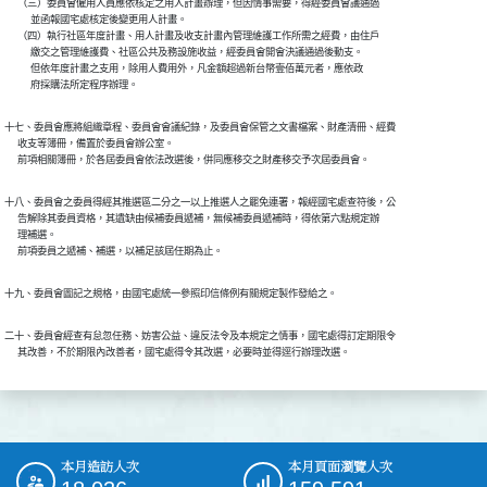
      （三）委員會僱用人員應依核定之用人計畫辦理，但因情事需要，得經委員會議通過

            並函報國宅處核定後變更用人計畫。

      （四）執行社區年度計畫、用人計畫及收支計畫內管理維護工作所需之經費，由住戶

            繳交之管理維護費、社區公共及務設施收益，經委員會開會決議通過後動支。

            但依年度計畫之支用，除用人費用外，凡金額超過新台幣壹佰萬元者，應依政

            府採購法所定程序辦理。
十七、委員會應將組織章程、委員會會議紀錄，及委員會保管之文書檔案、財產清冊、經費

      收支等簿冊，備置於委員會辦公室。

      前項相關簿冊，於各屆委員會依法改選後，併同應移交之財產移交予次屆委員會。
十八、委員會之委員得經其推選區二分之一以上推選人之罷免連署，報經國宅處查符後，公

      告解除其委員資格，其遺缺由候補委員遞補，無候補委員遞補時，得依第六點規定辦

      理補選。

      前項委員之遞補、補選，以補足該屆任期為止。
十九、委員會圖記之規格，由國宅處統一參照印信條例有關規定製作發給之。
二十、委員會經查有怠忽任務、妨害公益、違反法令及本規定之情事，國宅處得訂定期限令

      其改善，不於期限內改善者，國宅處得令其改選，必要時並得逕行辦理改選。
本月造訪人次
本月頁面瀏覽人次
:::