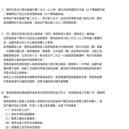
二、國宅社區住戶進住達總戶數二分之一以上時，臺北市政府國民住宅處（以下簡稱國宅處

    ）應輔導住戶成立社區管理委員會（以下簡稱委員會）

    前項住戶進住達總戶數二分之一，但已達三分之一且該社區理進住達六個月以時，國宅

    處得輔導住戶成立委員會，並俟住戶進住達三分之二時辦理改選。
三、同一國宅社區得分區成立委員會。但同一使用執照之基地，僅限成立一委員會。

    在原委員會下需另行分區成立委員會時，需先經各該分區三分之二以上所有權人連署同

    意，由國宅處公告七日以確定連署人之真意。

    前項連署成立後，應即由連署發起人與原委員會主任委員協商，將公共設施（備）維護

    、水電費分攤比例、維修補助款、管維費、公共設施（備）收益等如何收取、分配之有

    關權責確定後，公告社區七日，無分區住戶二分之一以書面表達異議時，再於分區委員

    會推選成立後依協商內容辦理交接。

    原委員會如拒絕與發起人協商或協商逾三個月無法達成，經當事人一方申請，由國宅處

    邀約雙方協商，如經二次協商仍然無法達成協議，國宅處令原委員會改選後再協商或不

    同意分區成立委員會。

    新成立之分區委員會名稱應與原委員會區別，並得建議原委員會變更名稱，原委員會應

    於委員會議中決議是否變更，並將決議結束向國宅處報備。
四、委員會委員名額由國宅處依各社區情況核定並公告之。各屆委員會之任期二年，連選得

    連任。

    委員會委員之推選人及候選人資格為在該社區設有戶籍且有居住事實之國宅承購人，或

    其戶籍內同住之配偶、年滿二十歲之直系親屬，且無下列情事者：

    （一）非本社區之住戶。

    （二）喪失中華民國國籍者。

    （三）褫奪公權尚未復權者。

    （四）受禁治產之宣告尚未撤銷者。

    （五）受破產之宣告尚未回復者。
