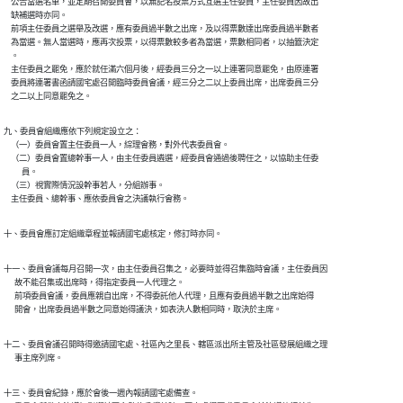
    公告當選名單，並定期召開委員會，以無記名投票方式互選主任委員，主任委員因故出

    缺補選時亦同。

    前項主任委員之選舉及改選，應有委員過半數之出席，及以得票數達出席委員過半數者

    為當選。無人當選時，應再次投票，以得票數較多者為當選，票數相同者，以抽籤決定

    。

    主任委員之罷免，應於就任滿六個月後，經委員三分之一以上連署同意罷免，由原連署

    委員將連署書函請國宅處召開臨時委員會議，經三分之二以上委員出席，出席委員三分

    之二以上同意罷免之。
九、委員會組織應依下列規定設立之：

    （一）委員會置主任委員一人，綜理會務，對外代表委員會。

    （二）委員會置總幹事一人，由主任委員遴選，經委員會通過後聘任之，以協助主任委

          員。

    （三）視實際情況設幹事若人，分組辦事。

    主任委員、總幹事、應依委員會之決議執行會務。
十、委員會應訂定組織章程並報請國宅處核定，修訂時亦同。
十一、委員會議每月召開一次，由主任委員召集之，必要時並得召集臨時會議，主任委員因

      故不能召集或出席時，得指定委員一人代理之。

      前項委員會議，委員應親自出席，不得委託他人代理，且應有委員過半數之出席始得

      開會，出席委員過半數之同意始得議決，如表決人數相同時，取決於主席。
十二、委員會議召開時得邀請國宅處、社區內之里長、轄區派出所主管及社區發展組織之理

      事主席列席。
十三、委員會紀錄，應於會後一週內報請國宅處備查。
