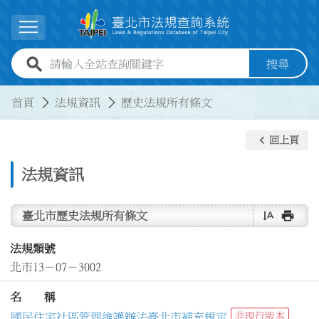
跳到主要內容
展開選單
全站查詢關鍵字欄位
搜尋
:::
:::
首頁
法規資訊
歷史法規所有條文
keyboard_arrow_left
回上頁
法規資訊
text_rotate_vertical
print
臺北市歷史法規所有條文
法規類號
北市13－07－3002
名 稱
國民住宅社區管理維護辦法臺北市補充規定
非現行版本