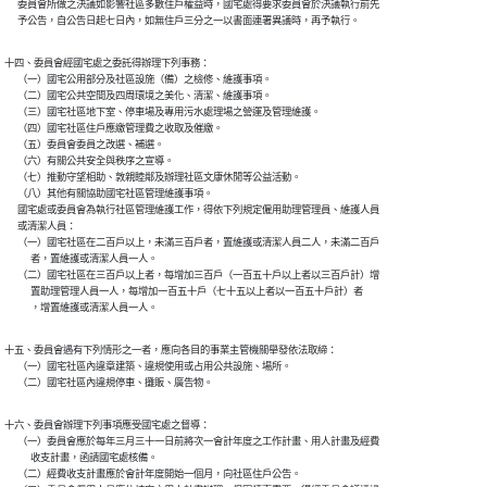
      委員會所做之決議如影響社區多數住戶權益時，國宅處得要求委員會於決議執行前先

      予公告，自公告日起七日內，如無住戶三分之一以書面連署異議時，再予執行。
十四、委員會經國宅處之委託得辦理下列事務：

      （一）國宅公用部分及社區設施（備）之檢修、維護事項。

      （二）國宅公共空間及四周環境之美化、清潔、維護事項。

      （三）國宅社區地下室、停車場及專用污水處理場之營運及管理維護。

      （四）國宅社區住戶應繳管理費之收取及催繳。

      （五）委員會委員之改選、補選。

      （六）有關公共安全與秩序之宣導。

      （七）推動守望相助、敦親睦鄰及辦理社區文康休閒等公益活動。

      （八）其他有關協助國宅社區管理維護事項。

      國宅處或委員會為執行社區管理維護工作，得依下列規定僱用助理管理員、維護人員

      或清潔人員：

      （一）國宅社區在二百戶以上，未滿三百戶者，置維護或清潔人員二人，未滿二百戶

            者，置維護或清潔人員一人。

      （二）國宅社區在三百戶以上者，每增加三百戶（一百五十戶以上者以三百戶計）增

            置助理管理人員一人，每增加一百五十戶（七十五以上者以一百五十戶計）者

            ，增置維護或清潔人員一人。
十五、委員會遇有下列情形之一者，應向各目的事業主管機關舉發依法取締：

      （一）國宅社區內違章建築、違規使用或占用公共設施、場所。

      （二）國宅社區內違規停車、攤販、廣告物。
十六、委員會辦理下列事項應受國宅處之督導：

      （一）委員會應於每年三月三十一日前將次一會計年度之工作計畫、用人計畫及經費

            收支計畫，函請國宅處核備。

      （二）經費收支計畫應於會計年度開始一個月，向社區住戶公告。
