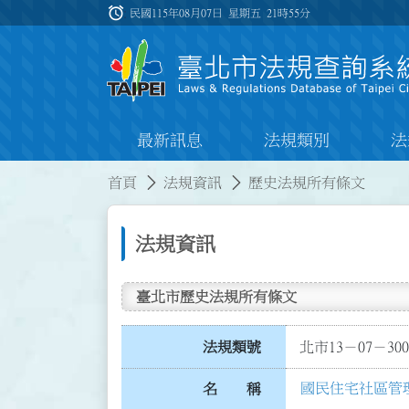
跳到主要內容
alarm
:::
民國115年08月07日 星期五
21時55分
最新訊息
法規類別
法
:::
:::
首頁
法規資訊
歷史法規所有條文
法規資訊
臺北市歷史法規所有條文
法規類號
北市13－07－300
國民住宅社區管
名 稱