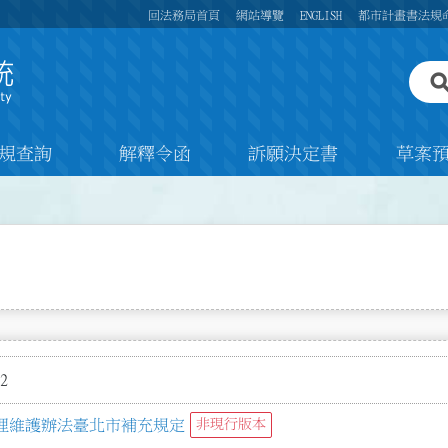
回法務局首頁
網站導覽
ENGLISH
都市計畫書法規
規查詢
解釋令函
訴願決定書
草案
2
理維護辦法臺北市補充規定
非現行版本