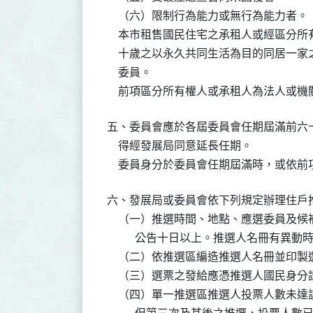
    （六）限制行為能力或無行為能力者。

    本市租售國民住宅之承租人或經區分
    十歲之以永久共同生活為目的同居一
    委員。

    前項區分所有權人或承租人為法人或
五、委員會應於各屆委員會任期屆滿前六
    得經發展局同意延長任期。

    委員身分於委員會任期屆滿時，或
六、發展局或委員會依下列規定辦理住戶推
    （一）推選時間、地點、應選委員及
          公告十日以上。推選人名冊
    （二）依推選區編造推選人名冊並印製
    （三）選票之發給應憑推選人國民身
    （四）單一推選區推選人投票人數未