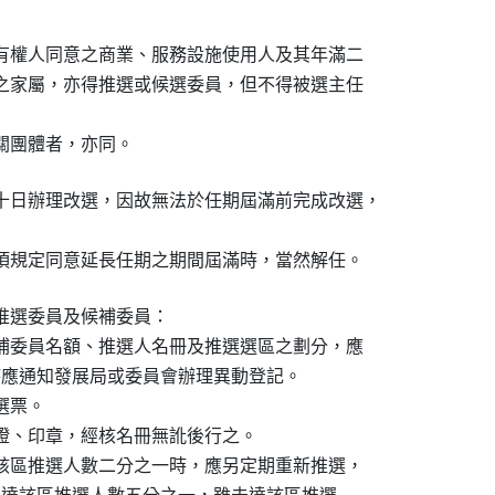
所有權人同意之商業、服務設施使用人及其年滿二

家之家屬，亦得推選或候選委員，但不得被選主任

機關團體者，亦同。
十日辦理改選，因故無法於任期屆滿前完成改選，

依前項規定同意延長任期之期間屆滿時，當然解任。
選委員及候補委員：

候補委員名額、推選人名冊及推選選區之劃分，應

有異動時應通知發展局或委員會辦理異動登記。

選票。

分證、印章，經核名冊無訛後行之。

達該區推選人數二分之一時，應另定期重新推選，
