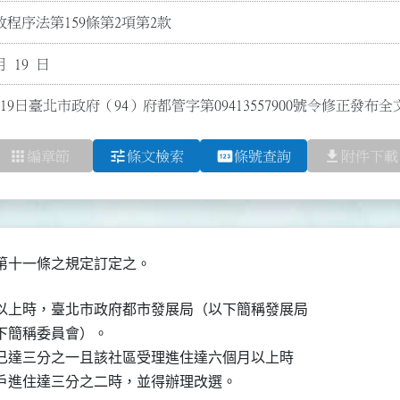
程序法第159條第2項第2款
月 19 日
19日臺北市政府（94）府都管字第09413557900號令修正發布全
apps
tune
pin
file_download
編章節
條文檢索
條號查詢
附件下載
第十一條之規定訂定之。
以上時，臺北市政府都市發展局（以下簡稱發展局

下簡稱委員會）。

但已達三分之一且該社區受理進住達六個月以上時

住戶進住達三分之二時，並得辦理改選。