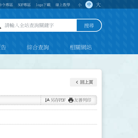
大
中
命令專區
SOP專區
logo下載
線上教學
小
全站查詢關鍵字欄位
搜尋
預告
綜合查詢
相關網站
keyboard_arrow_left
回上頁
text_rotate_vertical
print
另存PDF
友善列印