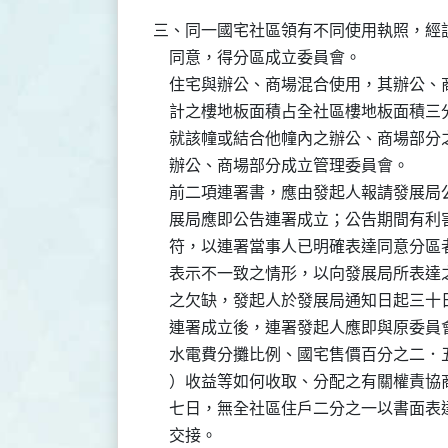
三、同一國宅社區領有不同使用執照，經
    同意，得分區成立委員會。

    住宅與辦公、商場混合使用，其辦公
    計之樓地板面積占全社區樓地板面積
    就該幢或結合他幢內之辦公、商場部
    辦公、商場部分成立管理委員會。

    前二項連署書，應由發起人報請發展
    展局應即公告連署成立；公告期間有
    符，以連署當事人已明確表達同意分
    表示不一致之情形，以向發展局所表
    之欠缺，發起人於發展局通知日起三
    連署成立後，連署發起人應即與原委
    水電費分攤比例、國宅售價百分之二
    ）收益等如何收取、分配之有關權責
    七日，無全社區住戶二分之一以書面
    交接。
