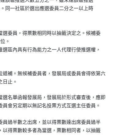
票人數已達該區推選人數五分之一，雖未達該區推選

有效成立。同一社區於選出應選委員二分之一以上時

次當選委員，得票數相同時以抽籤決定之。候補委

位。

一推選區內具有行為能力之一人代理行使推選權，

位遞補。無候補委員者，發展局或委員會得依第六

滿之日止。
當選名單函報發展局，發展局於形式審查後，應即

之委員會另定期以無記名投票方式互選主任委員。

選委員過半數之出席，並以得票數達出席委員過半

票，以得票數較多者為當選，票數相同者，以抽籤
