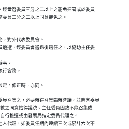
後，經當選委員三分之二以上之罷免連署或於委員

出席委員三分之二以上同意罷免之。
務，對外代表委員會。

委員遴選，經委員會通過後聘任之，以協助主任委

辦事。

議執行會務。
核定。修正時，亦同。
委員召集之，必要時得召集臨時會議，並應有委員

過半數之同意始得議決。主任委員因故不能召集或

委員自行推選或由發展局指定委員代理之。

託他人代理，如委員任期內連續三次或累計六次不
