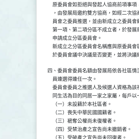
    原委員會如拒絕與發起人協商前項事
    ，由發展局邀約雙方協商，如經二次
    員會之委員推選，並由新成立之委員
    第一項、第二項分區不成立者，於發
    申請成立分區委員會。

    新成立之分區委員會名稱應與原委員
    於委員會議中決議是否變更，並將決
四、委員會委員名額由發展局依各社區情
    員連選得連任一次。

    委員會委員之推選人及候選人資格為
    同生活為目的同居一家之家屬，每戶
    （一）未設籍於本社區者。

    （二）喪失中華民國國籍者。

    （三）褫奪公權尚未復權者。

    （四）受禁治產之宣告尚未撤銷者。

    （五）受破產之宣告尚未回復者。
