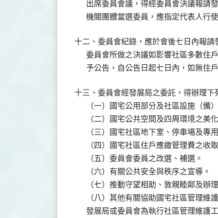
      出席委員會議，得經委員會決議報
      機關團體當選委員，應指定代表
十二、委員會紀錄，應於會後七日內報請發
      委員會所做之決議如影響社區多數
      予公告，自公告日起七日內，如
十三、委員會經發展局之委託，得辦理下列
      （一）國宅公用部分及社區設施（備
      （二）國宅公共空間及四周環境之美
      （三）國宅社區地下室、停車場及
      （四）國宅社區住戶應繳管理費之收
      （五）委員會委員之改選、補選。

      （六）有關公共安全與秩序之宣導。

      （七）推動守望相助、敦親睦鄰及
      （八）其他有關協助國宅社區管理維護
      發展局或委員會為執行社區管理維