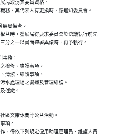
請發展局取消其委員資格。

人行使職務，其代表人有更換時，應通知委員會。
展局備查。

住戶權益時，發展局得要求委員會於決議執行前先

無住戶三分之一以書面連署異議時，再予執行。
事務：

）之檢修、維護事項。

化、清潔、維護事項。

專用污水處理場之營運及管理維護。

取及催繳。

辦理社區文康休閒等公益活動。

事項。

護工作，得依下列規定僱用助理管理員、維護人員
