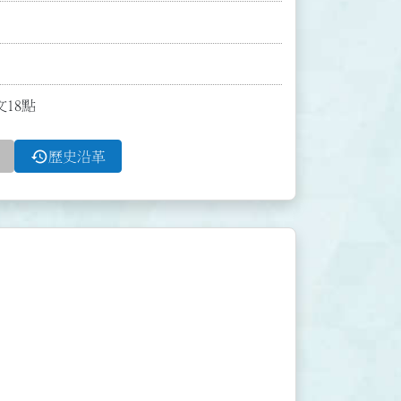
文18點
history
歷史沿革