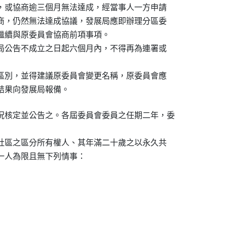
項，或協商逾三個月無法達成，經當事人一方申請

協商，仍然無法達成協議，發展局應即辦理分區委

會繼續與原委員會協商前項事項。

展局公告不成立之日起六個月內，不得再為連署或

會區別，並得建議原委員會變更名稱，原委員會應

議結果向發展局報備。
況核定並公告之。各屆委員會委員之任期二年，委

該社區之區分所有權人、其年滿二十歲之以永久共

以一人為限且無下列情事：
