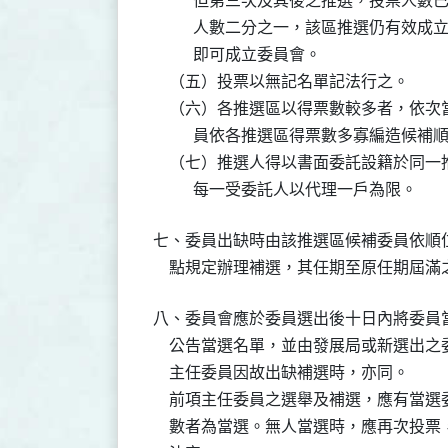
          但第三次及其後之推選，投
          人數二分之一，該區推選仍
          即可成立委員會。

    （五）投票以無記名單記法行之。

    （六）各推選區以得票數較多者，依
          員依各推選區得票數多寡編造候補順
    （七）推選人得以書面委託設籍於同
          每一受委託人以代理一戶為限。
七、委員出缺時由該推選區候補委員依順
    點規定辦理補選，其任期至原任期屆
八、委員會應於委員選出後十日內將委員
    公告當選名單，並由發展局或新選出
    主任委員因故出缺補選時，亦同。

    前項主任委員之選舉及補選，應有當
    數者為當選。無人當選時，應再次投