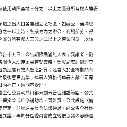
該使用執照基地三分之二以上之區分所有權人連署

、商場之出入口各自獨立之社區，如辦公、商場總

三分之一以上時，各該幢內之辦公、商場部分，得

分之區分所有權人三分之二以上之連署同意，以該

局公告十五日，公告期限屆滿無人表示異議者，發

利害關係人認連署書有疑義時，發展局應即辦理查

區者為連署有效人數之計算；連署人於查符期間有

達之最後意思為準；連署人資格或連署人數不足等

十日內補正，逾期不受理。

員會主任委員就共用部分劃分管理維護範圍、公共

．五提撥款或維修補助款、管維費、公共設施（備

協商確定，並經原委員會決議通過，經公告全社區

表達異議，再於分區委員會成立後依協議內容辦理
