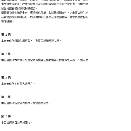
事故發生證明書、收據及就醫或身心障礙等級鑑定或死亡證明書，送由事故

發生地該管警察機關轉陳核發。

請領財物損失補助金者，應檢附估價單、收據等證明文件，送由事故發生地

該管警察機關轉陳核發。如該財物無法修復或修復困難時，由警察局依相關

程序辦理。
第 12 條
本自治條例所需各項經費，由警察局相關預算支應。
第 13 條
本自治條例對於依法令規定負責偵查或協助偵查犯罪權責之人員，不適用之

。
第 14 條
本自治條例於外國人適用之。
第 15 條
本自治條例所需書表格式，由警察局定之。
第 16 條
本自治條例自公布日施行。