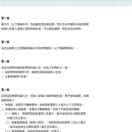
第 1 條
臺北市（以下簡稱本市）為鼓勵民眾防制犯罪，對於在本市轄區內協助警察

拘捕人犯致人身傷亡或財物損失者，予以損失補償，制定本自治條例。
第 2 條
本自治條例之主管機關為臺北市政府警察局（以下簡稱警察局）。
第 3 條
本自治條例所稱協助警察拘捕人犯，係指下列情形之一者：

一  協助警察逮捕現行犯、通緝犯或追捕逃脫人犯者。

二  主動逮捕現行犯者。
第 4 條
民眾協助警察拘捕人犯，而致人身傷亡或財物損失者，應予損失補償；其補

償標準如下：

一  受傷者：核實支付醫療費用，並給與新臺幣三十萬元以下之慰問金。

二  因傷致身心障礙者：核實支付醫療費用，並依下列規定給與補償：

    （一）植物人：發給慰問金新臺幣三百萬元，每月並給與生活費新臺幣

          四萬元至五萬元。

    （二）極重度障礙者（植物人除外）：發給慰問金新臺幣二百五十萬元

          ，每月並給與生活費新臺幣二萬元至四萬元。

    （三）重度障礙者：發給慰問金新臺幣二百萬元。
