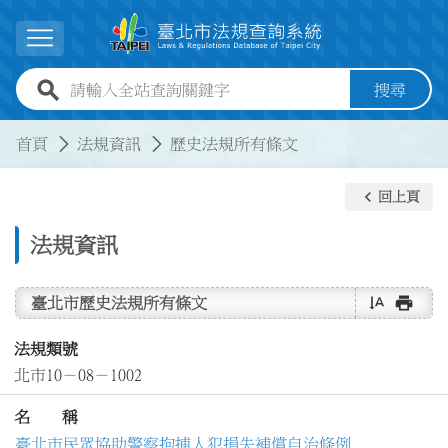
跳到主要內容
展開選單
全站查詢關鍵字欄位
搜尋
:::
:::
首頁
法規資訊
歷史法規所有條文
keyboard_arrow_left
回上頁
法規資訊
text_rotate_vertical
print
臺北市歷史法規所有條文
法規類號
北市10－08－1002
名 稱
臺北市民眾協助警察拘捕人犯損失補償自治條例