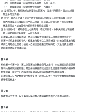
    （四）中度障礙者：發給慰問金新臺幣一百五十萬元。

    （五）輕度障礙者：發給慰問金新臺幣一百萬元。

三  當場死亡者：發給撫卹金新臺幣四百萬元，並支付殯葬費，最高以新臺

    幣五十萬元為限。

四  致於一年內死亡者：依第三款之規定補足撫卹金及支付殯葬費；其於一

    年內因傷或身心障礙惡化至第二款第一目或第二目情形時，依各該標準

    補足慰問金，並自惡化時起依標準發給生活費。

五  財物損失者：補助修復之必要費用；不能修復者，依損失財物之現值補

    助，補助金額以新臺幣一百萬元為限。

前項第二款身心障礙等級，依身心障礙者保護法第三條規定標準認定之。

依第一項規定發給植物人、極重度障礙者之生活費補償，於癒復至重度障礙

或死亡時起停止發給；植物人自癒復至極重度障礙時起，其生活費之補償，

依極重度障礙之標準發給。
第 5 條
前條第一項第一款、第二款及第四款醫療費用之支付，以就醫於全民健康保

險特約醫療院所者為限；其因傷情嚴重而就近至非全民健康保險特約醫療院

所急救者，應於三日內轉送全民健康保險特約醫療院所繼續治療。

前項急救三日內之醫療費用核實支付，超過三日者，由該管警察機關專案報

請警察局核定。
第 6 條
醫療費用之支付，以受傷或因傷致身心障礙者所負擔之必要費用為限。
第 7 條