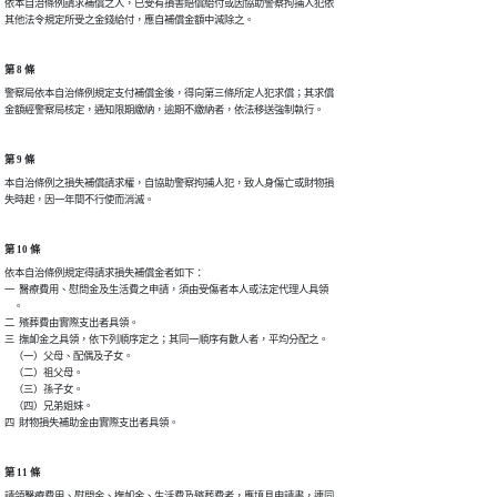
依本自治條例請求補償之人，已受有損害賠償給付或因協助警察拘捕人犯依

其他法令規定所受之金錢給付，應自補償金額中減除之。
第 8 條
警察局依本自治條例規定支付補償金後，得向第三條所定人犯求償；其求償

金額經警察局核定，通知限期繳納，逾期不繳納者，依法移送強制執行。
第 9 條
本自治條例之損失補償請求權，自協助警察拘捕人犯，致人身傷亡或財物損

失時起，因一年間不行使而消滅。
第 10 條
依本自治條例規定得請求損失補償金者如下：

一  醫療費用、慰問金及生活費之申請，須由受傷者本人或法定代理人具領

    。

二  殯葬費由實際支出者具領。

三  撫卹金之具領，依下列順序定之；其同一順序有數人者，平均分配之。

    （一）父母、配偶及子女。

    （二）祖父母。

    （三）孫子女。

    （四）兄弟姐妹。

四  財物損失補助金由實際支出者具領。
第 11 條
請領醫療費用、慰問金、撫卹金、生活費及殯葬費者，應填具申請書，連同
