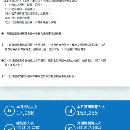
    請當地區公所、衛生所、里鄰長、消費者保護團體列席表達意見。

    （一）設備之規劃、設置、管理。

    （二）營業時間、業種劃分。

    （三）營業秩序維持及清潔衛生之管理。

    （四）公共安全之維護。

    （五）其他有關社區發展、消費者權益等事項。
十、各種會議紀錄應於會後十五日內函報市場處核備。
十一、自理組織業務經費應由會員分擔，並提會員大會決定。其收支情形應詳細列帳，按月

      製表提會員代表會審查，通過後公告，並於次月十日前函報市場處備查。
十二、自理組織向會員收取之各項費用，應列名製作統一編號之收據，加蓋會長、經手人印

      章，並留存根。
十三、自理組織對攤販臨時集中場之興革意見應報經市場處研處。
本月造訪人次
本月頁面瀏覽人次
:::
17,966
158,255
總造訪人次
頁面總瀏覽人次
(自93.07.26起)
(自105.7.15起)