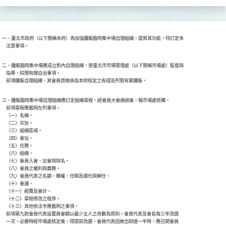
一、臺北市政府（以下簡稱本府）為加強攤販臨時集中場自理組織，提昇其功能，特訂定本

    注意事項。
二、攤販臨時集中場應成立對內自理組織，受臺北市市場管理處（以下簡稱市場處）監督與

    指導，綜理有關自治事項。

    前項攤販自理組織，其會員資格係指本府核定之有證及列管有案攤販。
三、攤販臨時集中場自理組織應訂定組織章程，經會員大會通過後，報市場處核備。

    前項章程應載明左列事項。

    （一）名稱。

    （二）宗旨。

    （三）組織區域。

    （四）會址。

    （五）任務。

    （六）組織。

    （七）會員入會、出會與除名。

    （八）會員之權利與義務。

    （九）會員代表之名額、職權、任期及選任與解任。

    （十）會議。

    （十一）經費及會計。

    （十二）章程修改之程序。

    （十三）其他依法令應載明之事項。

    前項第九款會員代表設置員會額以最少五人之奇數為原則。會員代表及會長每三年改選

    一次，必要時經市場處核定後，得提前改選。會員代表因故出缺達一半時，應召開會員
