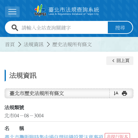
跳到主要內容
展開選單
全站查詢關鍵字欄位
搜尋
:::
:::
首頁
法規資訊
歷史法規所有條文
keyboard_arrow_left
回上頁
法規資訊
text_rotate_vertical
print
臺北市歷史法規所有條文
法規類號
北市04－08－3004
名 稱
臺北市攤販臨時集中場自理組織設置注意事項
非現行版本