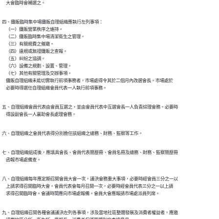
    大會臨時會補選之。
四、攤販臨時集中場攤販自理組織應執行左列事項：

    （一）攤販營業秩序之維持。

    （二）攤販臨時集中場清潔衛生之管理。

    （三）有關規費之催繳。

    （四）違規或無證攤販之查報。

    （五）糾紛之協調。

    （六）設備之規劃、設置、管理。

    （七）其他有關管理及交辦事項。

    攤販自理組織未能切實執行前項事務者，市場處得令其於二個月內改選會長。市場處於

    必要時得選任自理組織會員代表一人執行前項事務。
五、自理組織會員代表由會員互選之，並由會員代表中互選會長一人負責綜理會務。必要時

    得設副會長一人襄助會長處理會務。
六、自理組織之會員代表得分別擔任該組織之總務、財務、監察等工作。
七、自理組織組成後，應填具會長、會員代表簡歷冊、會員名冊及總務、財務、監察簡歷冊

    函報市場處備查。
八、自理組織每年應定期召開會員大會一次，議決會務重大事項，必要時經會員三分之一以

    上請求得召開臨時大會。會員代表會每月召開一次，必要時經會員代表三分之一以上請

    求得召開臨時會。會議時間應向市場處報備。會員大會應報請市場處派員列席。
九、自理組織召開各種會議議決左列各事項，涉及當地社區整體發展及消費者權益者，應邀
