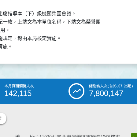
得出席指導本（下）級機關榮團會議。

戳記一枚，上端文為本單位名稱，下端文為榮譽團

用。

實施規定，報由本局核定實施。

本月頁面瀏覽人次
總造訪人次
(自93.07.26起)
142,115
7,800,147
策