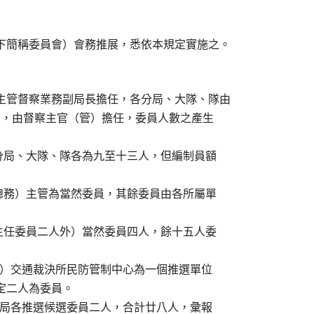
由主管督察業務副局長擔任，各分局、大隊、隊由

委員一人，由督察主官（管）擔任，委員人數之產生

人，各分局、大隊、隊各為九至十三人，但編制員額

後勤（總務）主管為當然委員，其餘委員由各所屬單

正、副主任委員二人外）當然委員四人，餘十五人委

單位除外）交通裁決所民防管制中心為一個推選單位

長圈定二人為委員。

位，各分局各推選候選委員二人，合計廿八人，彙報
