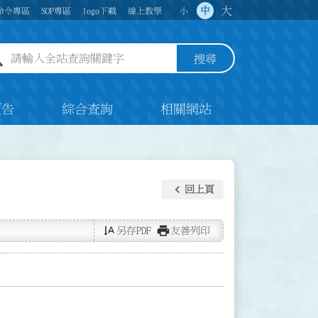
大
中
命令專區
SOP專區
logo下載
線上教學
小
全站查詢關鍵字欄位
搜尋
預告
綜合查詢
相關網站
keyboard_arrow_left
回上頁
text_rotate_vertical
print
另存PDF
友善列印