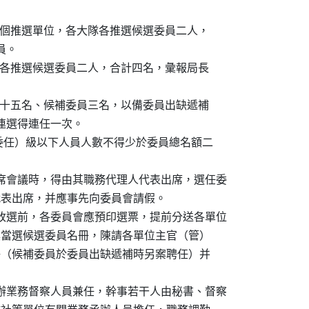
大隊為一個推選單位，各大隊各推選候選委員二人，

員。

選單位，各推選候選委員二人，合計四名，彙報局長

圈選委員十五名、候補委員三名，以備委員出缺遞補

年，連選得連任一次。

警佐（委任）級以下人員人數不得少於委員總名額二

出席會議時，得由其職務代理人代表出席，選任委

指派代表出席，并應事先向委員會請假。

次改選前，各委員會應預印選票，提前分送各單位

，應造具當選候選委員名冊，陳請各單位主官（管）

員後加聘（候補委員於委員出缺遞補時另案聘任）并

主辦業務督察人員兼任，幹事若干人由秘書、督察
