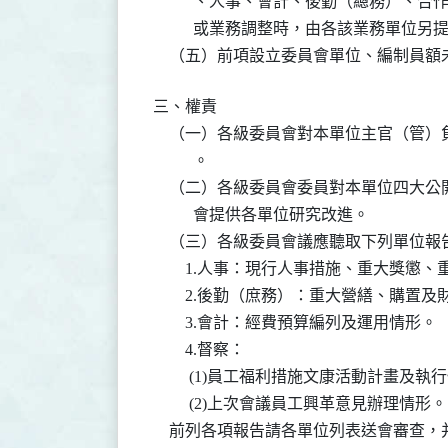
          、人事、會計、後勤（總務
          或業務調整時，由各該業務
    （五）前項設立委員會單位、編制員
三、權責

    （一）各級委員會對本單位主官（管
          。

    （二）各級委員會委員對本單位四大
          會提供各單位研究改進。

    （三）各級委員會議應聽取下列單位報告
        1.人事：現行人事措施、重大獎
        2.後勤（庶務）：重大營繕、購置
        3.會計：經費預算編列及運用情形。

        4.督察：

         (1)員工福利措施文康活動計畫及執
         (2)上次會議員工興革意見辦理情形。

    前列各項報告請各單位列表送會審查