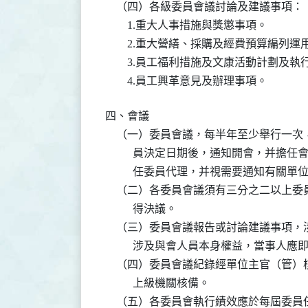
    （四）各級委員會議討論及建議事項：

        1.重大人事措施與獎懲事項。

        2.重大營繕、採購及經費預算編列
        3.員工福利措施及文康活動計劃及執
四、會議

    （一）委員會議，每半年至少舉行一
          員決定日期後，通知開會，
          任委員代理，并視需要通知有關
    （二）各委員會議須有三分之二以上
          得決議。

    （三）委員會議報告或討論建議事項
          涉及與會人員本身權益，當事人應
    （四）委員會議紀錄經單位主官（管
          上級機關核備。

    （五）各委員會執行績效應於每屆委