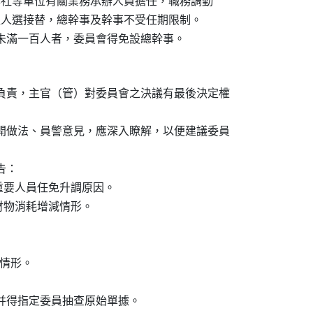
）、合作社等單位有關業務承辦人員擔任，職務調勤

單位另提人選接替，總幹事及幹事不受任期限制。

額未滿一百人者，委員會得免設總幹事。
）負責，主官（管）對委員會之決議有最後決定權

公開做法、員警意見，應深入瞭解，以便建議委員

：

懲、重要人員任免升調原因。

及財物消耗增減情形。

行情形。

，并得指定委員抽查原始單據。
