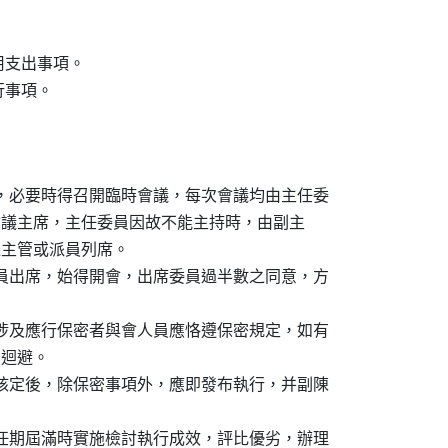
運用支出事項。

行事項。

次，必要時得召開臨時會議，每次會議均由主任委

并擔任會議主席，主任委員因故不能主持時，由副主

單位主管或派員列席。

委員出席，始得開會，出席委員過半數之同意，方

，涉及應行保密者與會人員應恪遵保密規定，如有

即迴避。

）核定後，除保密事項外，應即發布執行，并副陳

員任期屆滿時實施檢討執行成效，評比優劣，辦理
