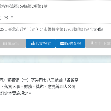
程序法第159條第2項第1款
月 25 日
月25日臺北市政府（84）北市警督字第13703號函訂定全文4點
apps
tune
pin
file_download
編章節
條文檢索
條號查詢
附件下載
4.（八四）警署督（一）字第四七八三號函「各警察

點」規定，落實人事、財務、獎懲、意見等四大公開

結，訂定本實施規定。
