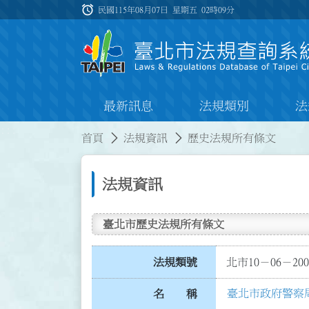
跳到主要內容
alarm
:::
民國115年08月07日 星期五
02時09分
最新訊息
法規類別
法
:::
:::
首頁
法規資訊
歷史法規所有條文
法規資訊
臺北市歷史法規所有條文
法規類號
北市10－06－200
臺北市政府警察
名 稱