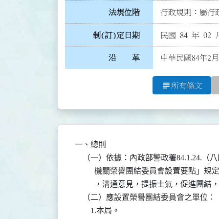
法規位階
行政規則：屬行政
制(訂)定日期
民國 84 年 02 
沿 革
中華民國84年2
subject
所有條文
一、總則

    （一）依據：內政部警政署84.1.2
          機關榮譽團結委員會設置要
          ，溝通意見，提振士氣，促進團
    （二）應設置榮譽團結委員會之單位：

        1.本局。
