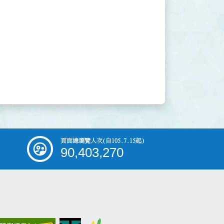
頁面總瀏覽人次
(自105.7.15起)
90,403,270