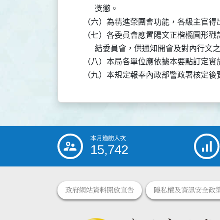
          獎懲。

    （六）為精進榮團會功能，各級主官
    （七）各委員會應置陽文正楷橢圓形
          結委員會，供通知開會及對內行文之
    （八）本局各單位應依據本要點訂定
本月造訪人次
:::
15,742
政府網站資料開放宣告
隱私權及資訊安全政