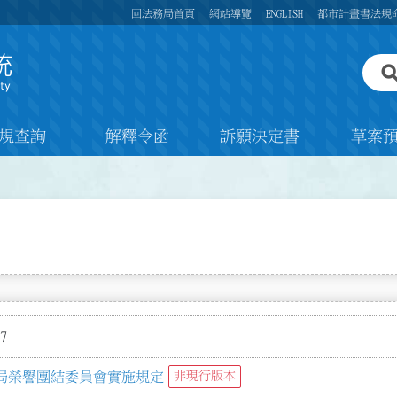
回法務局首頁
網站導覽
ENGLISH
都市計畫書法規
規查詢
解釋令函
訴願決定書
草案
7
局榮譽團結委員會實施規定
非現行版本