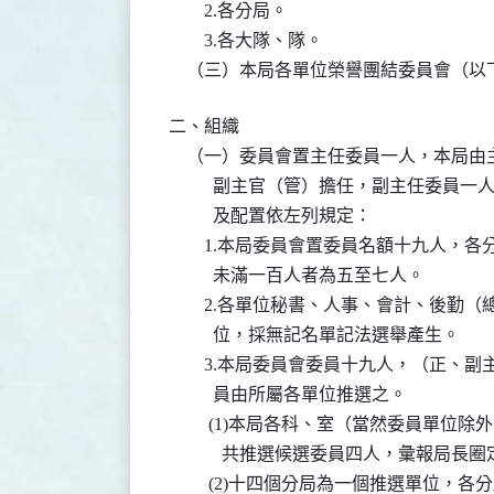
        2.各分局。

        3.各大隊、隊。

二、組織

    （一）委員會置主任委員一人，本局
          副主官（管）擔任，副主任
          及配置依左列規定：

        1.本局委員會置委員名額十九
          未滿一百人者為五至七人。

        2.各單位秘書、人事、會計、
          位，採無記名單記法選舉產生。

        3.本局委員會委員十九人，（
          員由所屬各單位推選之。

         (1)本局各科、室（當然委員
            共推選候選委員四人，彙報局
         (2)十四個分局為一個推選單