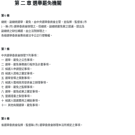
第 二 章 選舉罷免機關
第 6 條
總統、副總統選舉、罷免，由中央選舉委員會主管，並指揮、監督省 (市

) 、縣 (市) 選舉委員會辦理之。但總統、副總統罷免案之提議、提出及

副總統之缺位補選，由立法院辦理之。

各級選舉委員會應依據法令公正行使職權。
第 7 條
中央選舉委員會辦理下列事項：

一  選舉、罷免之公告事項。

二  選舉、罷免事務進行程序及計畫事項。

三  候選人申請登記事項。

四  候選人資格之審定事項。

五  選舉宣導之策劃事項。

六  候選人電視政見發表會之辦理事項。

七  選舉、罷免之監察事項。

八  選舉、罷免結果之審定事項。

九  當選證書之製發事項。

十  候選人競選費用之補貼事項。

十一  其他有關選舉、罷免事項。
第 8 條
省選舉委員會指揮、監督縣 (市) 選舉委員會辦理本法所規定之事項。