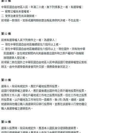
第 11 條
中華民國自由地區人民，年滿二十歲，無下列情事之一者，有選舉權：

一  褫奪公權尚未復權者。

二  受禁治產宣告尚未撤銷者。

前項第一款情形，如係戒嚴時期依懲治叛亂條例判決者，不在此限。
第 12 條
前條有選舉權人具下列條件之一者，為選舉人：

一  現在中華民國自由地區繼續居住六個月以上者。

二  曾在中華民國自由地區繼續居住六個月以上，現在國外，持有效中華

    民國護照，並在規定期間內向其最後遷出國外時之原戶籍地戶政機關

    辦理選舉人登記者。

前項第二款在國外之中華民國自由地區人民申請返國行使選舉權登記查核

辦法，由中央選舉委員會會同外交部、僑務委員會另定之。
第 13 條
選舉人，除另有規定外，應於戶籍地投票所投票。

返國行使選舉權之選舉人，應於最後遷出國外時之原戶籍地投票所投票。

投票所工作人員，得在戶籍地或工作地之投票所投票。但在工作地之投票

所投票者，以戶籍地及工作地在同一直轄市、縣 (市) 為限。總統、副總

統選舉與他種公職人員選舉同日舉行投票時，並應在該選舉人行使他種公

職人員選舉權之選舉區內。
第 14 條
選舉人投票時，除另有規定外，應憑本人國民身分證領取選舉票。

返國行使選舉權之選舉人應憑本人有效之中華民國護照領取選舉票。
