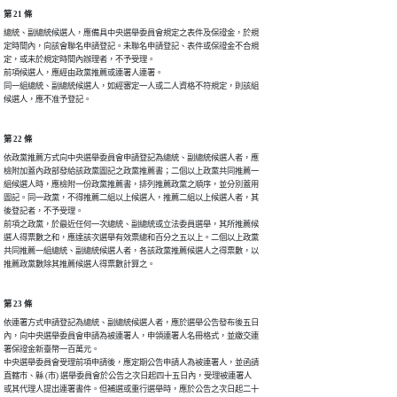
第 21 條
總統、副總統候選人，應備具中央選舉委員會規定之表件及保證金，於規

定時間內，向該會聯名申請登記。未聯名申請登記、表件或保證金不合規

定，或未於規定時間內辦理者，不予受理。

前項候選人，應經由政黨推薦或連署人連署。

同一組總統、副總統候選人，如經審定一人或二人資格不符規定，則該組

候選人，應不准予登記。
第 22 條
依政黨推薦方式向中央選舉委員會申請登記為總統、副總統候選人者，應

檢附加蓋內政部發給該政黨圖記之政黨推薦書；二個以上政黨共同推薦一

組候選人時，應檢附一份政黨推薦書，排列推薦政黨之順序，並分別蓋用

圖記。同一政黨，不得推薦二組以上候選人，推薦二組以上候選人者，其

後登記者，不予受理。

前項之政黨，於最近任何一次總統、副總統或立法委員選舉，其所推薦候

選人得票數之和，應達該次選舉有效票總和百分之五以上。二個以上政黨

共同推薦一組總統、副總統候選人者，各該政黨推薦候選人之得票數，以

推薦政黨數除其推薦候選人得票數計算之。
第 23 條
依連署方式申請登記為總統、副總統候選人者，應於選舉公告發布後五日

內，向中央選舉委員會申請為被連署人，申領連署人名冊格式，並繳交連

署保證金新臺幣一百萬元。

中央選舉委員會受理前項申請後，應定期公告申請人為被連署人，並函請

直轄市、縣 (市) 選舉委員會於公告之次日起四十五日內，受理被連署人

或其代理人提出連署書件。但補選或重行選舉時，應於公告之次日起二十
