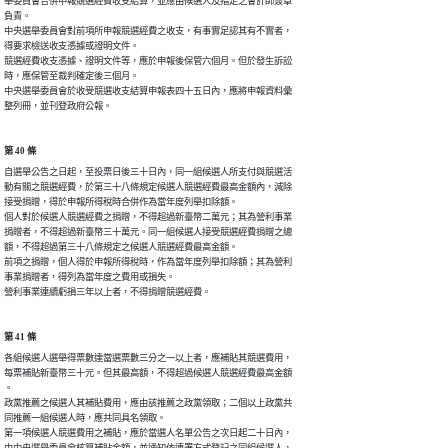
舉委員會合併申報競選經費收支結算，並應由候選人及指定之會計師簽章

負責。

中央選舉委員會對前項所申報競選經費之收支，有事實足認其有不實者，

得要求檢送收支憑據或證明文件。

競選經費收支憑據、證明文件等，應於申報後保管六個月。但於發生訴訟

時，應保管至裁判確定後三個月。

中央選舉委員會於收受競選收支結算申報表四十五日內，應將申報資料彙

整列冊，並刊登政府公報。
第 40 條
自選舉公告之日起，至投票日後三十日內，同一組候選人所支付與競選活

動有關之競選經費，於第三十八條規定候選人競選經費最高金額內，減除

接受捐贈，得於申報所得稅時合併作為當年度列舉扣除額。

個人對於候選人競選經費之捐贈，不得超過新臺幣二萬元；其為營利事業

捐贈者，不得超過新臺幣三十萬元。同一組候選人接受競選經費捐贈之總

額，不得超過第三十八條規定之候選人競選經費最高金額。

前項之捐贈，個人得於申報所得稅時，作為當年度列舉扣除額；其為營利

事業捐贈者，得列為當年度之費用或損失。

營利事業連續虧損三年以上者，不得捐贈競選經費。
第 41 條
各組候選人選舉得票數達當選票數三分之一以上者，應補貼其競選費用，

每票補貼新臺幣三十元。但其最高額，不得超過候選人競選經費最高金額

。

政黨推薦之候選人其補貼費用，應由該推薦之政黨領取；二個以上政黨共

同推薦一組候選人時，應共同具名領取。

第一項候選人競選費用之補貼，應於當選人名單公告之次日起二十日內，

由中央選舉委員會核算補貼金額，並通知依連署方式登記之同組候選人，
