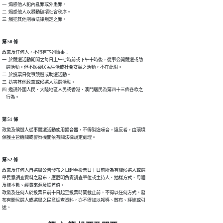
一  煽惑他人犯內亂罪或外患罪。

二  煽惑他人以暴動破壞社會秩序。

三  觸犯其他刑事法律規定之罪。
第 50 條
政黨及任何人，不得有下列情事：

一  於競選活動期間之每日上午七時前或下午十時後，從事公開競選或助

    選活動。但不妨礙居民生活或社會安寧之活動，不在此限。

二  於投票日從事競選或助選活動。

三  妨害其他政黨或候選人競選活動。

四  邀請外國人民、大陸地區人民或香港、澳門居民為第四十三條各款之

    行為。
第 51 條
政黨及候選人從事競選活動使用擴音器，不得製造噪音。違反者，由環境

保護主管機關或警察機關依有關法律規定處理。
第 52 條
政黨及任何人自選舉公告發布之日起至投票日十日前所為有關候選人或選

舉民意調查資料之發布，應載明負責調查單位或主持人、抽樣方式、母體

及樣本數、經費來源及誤差值。

政黨及任何人於投票日前十日起至投票時間截止前，不得以任何方式，發

布有關候選人或選舉之民意調查資料，亦不得加以報導、散布、評論或引

述。