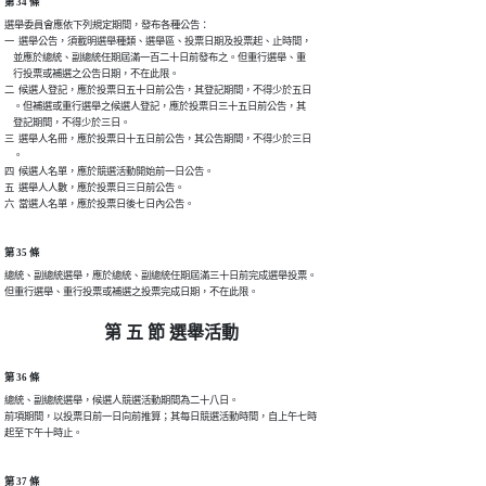
第 34 條
選舉委員會應依下列規定期間，發布各種公告：

一  選舉公告，須載明選舉種類、選舉區、投票日期及投票起、止時間，

    並應於總統、副總統任期屆滿一百二十日前發布之。但重行選舉、重

    行投票或補選之公告日期，不在此限。

二  候選人登記，應於投票日五十日前公告，其登記期間，不得少於五日

    。但補選或重行選舉之候選人登記，應於投票日三十五日前公告，其

    登記期間，不得少於三日。

三  選舉人名冊，應於投票日十五日前公告，其公告期間，不得少於三日

    。

四  候選人名單，應於競選活動開始前一日公告。

五  選舉人人數，應於投票日三日前公告。

六  當選人名單，應於投票日後七日內公告。
第 35 條
總統、副總統選舉，應於總統、副總統任期屆滿三十日前完成選舉投票。

但重行選舉、重行投票或補選之投票完成日期，不在此限。
第 五 節 選舉活動
第 36 條
總統、副總統選舉，候選人競選活動期間為二十八日。

前項期間，以投票日前一日向前推算；其每日競選活動時間，自上午七時

起至下午十時止。
第 37 條