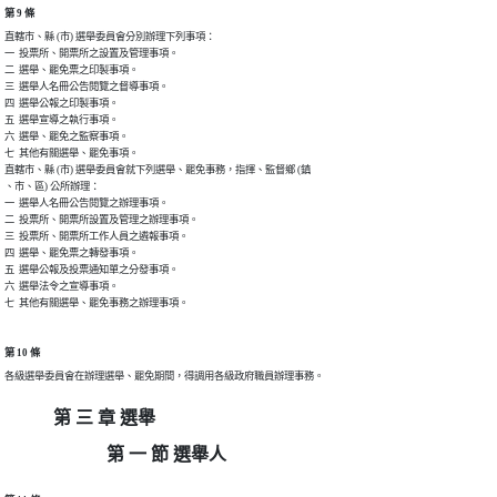
第 9 條
直轄市、縣 (市) 選舉委員會分別辦理下列事項：

一  投票所、開票所之設置及管理事項。

二  選舉、罷免票之印製事項。

三  選舉人名冊公告閱覽之督導事項。

四  選舉公報之印製事項。

五  選舉宣導之執行事項。

六  選舉、罷免之監察事項。

七  其他有關選舉、罷免事項。

直轄市、縣 (市) 選舉委員會就下列選舉、罷免事務，指揮、監督鄉 (鎮

、市、區) 公所辦理：

一  選舉人名冊公告閱覽之辦理事項。

二  投票所、開票所設置及管理之辦理事項。

三  投票所、開票所工作人員之遴報事項。

四  選舉、罷免票之轉發事項。

五  選舉公報及投票通知單之分發事項。

六  選舉法令之宣導事項。

七  其他有關選舉、罷免事務之辦理事項。
第 10 條
各級選舉委員會在辦理選舉、罷免期間，得調用各級政府職員辦理事務。
第 三 章 選舉
第 一 節 選舉人