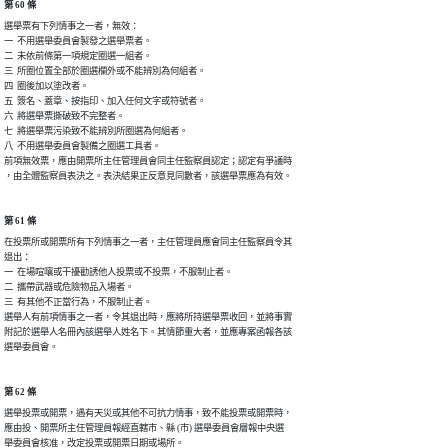
第 60 條
選舉票有下列情事之一者，無效：

一  不用選舉委員會製發之選舉票者。

二  未依前條第一項規定圈選一組者。

三  所圈位置全部於圈選欄外或不能辨別為何組者。

四  圈後加以塗改者。

五  簽名、蓋章、按指印、加入任何文字或符號者。

六  將選舉票撕破致不完整者。

七  將選舉票污染致不能辨別所圈選為何組者。

八  不用選舉委員會製備之圈選工具者。

前項無效票，應由開票所主任管理員會同主任監察員認定；認定有爭議時

，由全體監察員表決之。表決結果正反意見同數者，該選舉票應為有效。
第 61 條
在投票所或開票所有下列情事之一者，主任管理員應會同主任監察員令其

退出：

一  在場喧嚷或干擾勸誘他人投票或不投票，不服制止者。

二  攜帶武器或危險物品入場者。

三  有其他不正當行為，不服制止者。

選舉人有前項情事之一者，令其退出時，應將所持選舉票收回，並將事實

附記於選舉人名冊內該選舉人姓名下。其情節重大者，並應專案函報各該

選舉委員會。
第 62 條
選舉投票或開票，遇有天災或其他不可抗力情事，致不能投票或開票時，

應由投、開票所主任管理員報經直轄市、縣 (市) 選舉委員會層報中央選

舉委員會核准，改定投票或開票日期或場所。