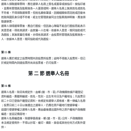
選舉人領取選舉票時，應在選舉人名冊上簽名或蓋章或按指印，按指印者

，並應有管理員及監察員各一人蓋章證明。選舉人名冊上無其姓名或姓名

不符者，不得領取選舉票。但姓名顯係筆誤、因婚姻關係而冠姓或回復本

姓致與國民身分證不符者，經主任管理員會同主任監察員辨明後，應准領

取選舉票。

選舉人領得選舉票後，應自行圈投。但因身心障礙不能自行圈投而能表示

其意思者，得依其請求，由家屬一人在場，依據本人意思，眼同協助或代

為圈投；其無家屬在場者，亦得依其請求，由投票所管理員及監察員各一

人，依據本人意思，眼同協助或代為圈投。
第 15 條
選舉人應於規定之投票時間內到投票所投票；逾時不得進入投票所。但已

於規定時間內到達投票所尚未投票者，仍可投票。
第 二 節 選舉人名冊
第 16 條
選舉人名冊，除另有規定外，由鄉 (鎮、市、區) 戶政機關依據戶籍登記

資料編造，應載明編號、姓名、性別、出生年月日及戶籍地址；凡投票日

前二十日已登錄戶籍登記資料，依規定有選舉人資格者，應一律編入名冊

；投票日前二十日以後遷出之選舉人，仍應在原戶籍地行使選舉權。

返國行使選舉權之選舉人名冊，應由最後遷出國外時之原戶籍地戶政機關

編造，並註記僑居地。

選舉人名冊編造後，除選舉委員會、鄉 (鎮、市、區) 公所、戶政機關依

本法規定使用外，不得以抄寫、複印、攝影、錄音或其他任何方式對外提

供。