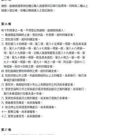
總統、副總統選舉與他種公職人員選舉同日舉行投票時，同時為二種以上

候選人登記者，他種公職候選人之登記無效。
第 26 條
有下列情事之一者，不得登記為總統、副總統候選人：

一  動員戡亂時期終止後，曾犯內亂、外患罪，經判刑確定者。

二  曾犯貪污罪，經判刑確定者。

三  曾犯第八十四條第一項、第二項、第八十五條第一項第一款及其未遂

    犯、第八十六條第一項、第八十七條第一項第一款、第八十八條第一

    項、第八十九條第一項、公職人員選舉罷免法第八十九條第一項、第

    二項、第九十條第一項第一款及其未遂犯、第九十條之一第一項、第

    九十一條第一項第一款、第九十一條之一第一項、刑法第一百四十二

    條或第一百四十四條之罪，經判刑確定者。

四  曾犯組織犯罪防制條例之罪，經判刑確定者。

五  犯前四款以外之罪，判處有期徒刑以上之刑確定，尚未執行、執行未

    畢或於緩刑期間者。

六  受死刑、無期徒刑或十年以上有期徒刑之判決尚未確定者。

七  受宣告強制工作之保安處分或流氓感訓處分之裁判確定，尚未執行、

    執行未畢或執行完畢未滿十年者。

八  受其他保安處分之裁判確定，尚未執行或執行未畢者。

九  受破產宣告確定，尚未復權者。

十  依法停止任用或受休職處分，尚未期滿者。

十一  褫奪公權，尚未復權者。

十二  受禁治產宣告，尚未撤銷者。
第 27 條