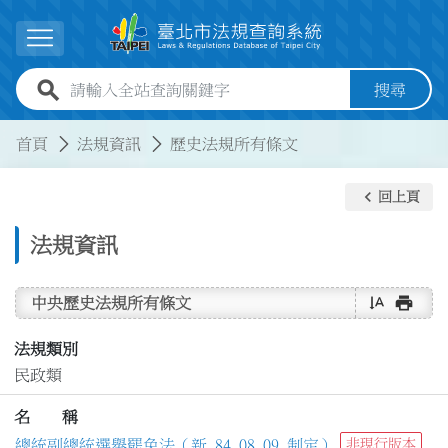
跳到主要內容
展開選單
全站查詢關鍵字欄位
搜尋
:::
:::
首頁
法規資訊
歷史法規所有條文
keyboard_arrow_left
回上頁
法規資訊
text_rotate_vertical
print
中央歷史法規所有條文
法規類別
民政類
名 稱
總統副總統選舉罷免法（新 84.08.09 制定）
非現行版本