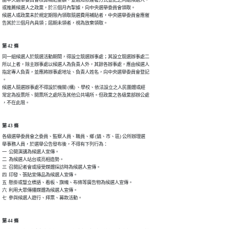
或推薦候選人之政黨，於三個月內掣據，向中央選舉委員會領取。

候選人或政黨未於規定期限內領取競選費用補貼者，中央選舉委員會應催

告其於三個月內具領；屆期未領者，視為放棄領取。
第 42 條
同一組候選人於競選活動期間，得設立競選辦事處；其設立競選辦事處二

所以上者，除主辦事處以候選人為負責人外，其餘各辦事處，應由候選人

指定專人負責，並應將辦事處地址、負責人姓名，向中央選舉委員會登記

。

候選人競選辦事處不得設於機關 (構) 、學校、依法設立之人民團體或經

常定為投票所、開票所之處所及其他公共場所。但政黨之各級黨部辦公處

，不在此限。
第 43 條
各級選舉委員會之委員、監察人員、職員、鄉 (鎮、市、區) 公所辦理選

舉事務人員，於選舉公告發布後，不得有下列行為：

一  公開演講為候選人宣傳。

二  為候選人站台或亮相造勢。

三  召開記者會或接受媒體採訪時為候選人宣傳。

四  印發、張貼宣傳品為候選人宣傳。

五  懸掛或豎立標語、看板、旗幟、布條等廣告物為候選人宣傳。

六  利用大眾傳播媒體為候選人宣傳。

七  參與候選人遊行、拜票、募款活動。
第 44 條