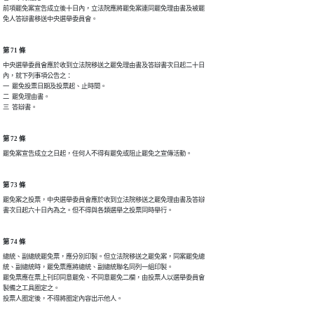
前項罷免案宣告成立後十日內，立法院應將罷免案連同罷免理由書及被罷

免人答辯書移送中央選舉委員會。
第 71 條
中央選舉委員會應於收到立法院移送之罷免理由書及答辯書次日起二十日

內，就下列事項公告之：

一  罷免投票日期及投票起、止時間。

二  罷免理由書。

三  答辯書。
第 72 條
罷免案宣告成立之日起，任何人不得有罷免或阻止罷免之宣傳活動。
第 73 條
罷免案之投票，中央選舉委員會應於收到立法院移送之罷免理由書及答辯

書次日起六十日內為之。但不得與各類選舉之投票同時舉行。
第 74 條
總統、副總統罷免票，應分別印製。但立法院移送之罷免案，同案罷免總

統、副總統時，罷免票應將總統、副總統聯名同列一組印製。

罷免票應在票上刊印同意罷免、不同意罷免二欄，由投票人以選舉委員會

製備之工具圈定之。

投票人圈定後，不得將圈定內容出示他人。