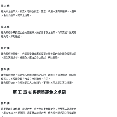
第 75 條
罷免案之投票人、投票人名冊及投票、開票，準用本法有關選舉人、選舉

人名冊及投票、開票之規定。
第 76 條
罷免案經中華民國自由地區選舉人總額過半數之投票，有效票過半數同意

罷免時，即為通過。
第 77 條
罷免案經投票後，中央選舉委員會應於投票完畢七日內公告罷免投票結果

。罷免案通過者，被罷免人應自公告之日起，解除職務。
第 78 條
罷免案通過者，被罷免人自解除職務之日起，四年內不得為總統、副總統

候選人；其於罷免案宣告成立後辭職者，亦同。

罷免案否決者，在該被罷免人之任期內，不得對其再為罷免案之提議。
第 五 章 妨害選舉罷免之處罰
第 79 條
違反第四十九條第一款規定者，處七年以上有期徒刑；違反第二款規定者

，處五年以上有期徒刑；違反第三款規定者，依各該有關處罰之法律處斷

。