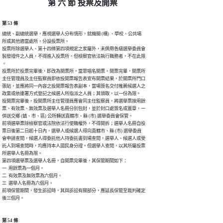
第 六 節 投票及開票
第 53 條
總統、副總統選舉，應視選舉人分布情形，就機關 (構) 、學校、公共場

所或其他適當處所，分設投票所。

投票所除選舉人、第十四條第四項規定之家屬外，未佩帶各級選舉委員會

製發證件之人員，不得進入投票所。但檢察官依法執行職務者，不在此限

。

投票所於投票完畢後，即改為開票所，當眾唱名開票。開票完畢，開票所

主任管理員及主任監察員即依投開票報告表宣布開票結果，於開票所門口

張貼，並應將同一內容之投開票報告表副本，當場簽名交付推薦候選人之

政黨或依連署方式登記之候選人所指派之人員；其領取，以一份為限。

投開票完畢後，投開票所主任管理員應會同主任監察員，將選舉票按用餘

票、有效票、無效票及選舉人名冊分別包封，並於封口處簽名或蓋章，一

併送交鄉 (鎮、市、區) 公所轉送直轄市、縣 (市) 選舉委員會保管。

前項選舉票除檢察官或法院依法行使職權外，不得開拆；選舉人名冊自投

票日後第二日起十日內，選舉人或候選人得向直轄市、縣 (市) 選舉委員

會申請查閱，候選人得委託他人持委託書到場查閱，選舉人、候選人或受

託人到場查閱時，均應持本人國民身分證。但選舉人查閱，以其所屬投票

所選舉人名冊為限。

第四項選舉票及選舉人名冊，自開票完畢後，其保管期間如下：

一  用餘票為一個月。

二  有效票及無效票為六個月。

三  選舉人名冊為六個月。

前項保管期間，發生訴訟時，其與訴訟有關部分，應延長保管至裁判確定

後三個月。
第 54 條