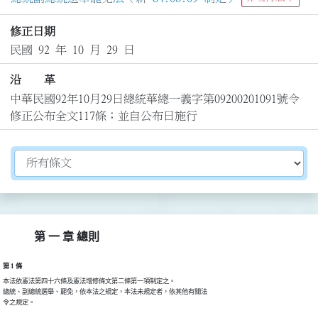
修正日期
民國 92 年 10 月 29 日
沿 革
中華民國92年10月29日總統華總一義字第09200201091號令
修正公布全文117條；並自公布日施行
切換選擇法規資訊內容
第 一 章 總則
第 1 條
本法依憲法第四十六條及憲法增修條文第二條第一項制定之。

總統、副總統選舉、罷免，依本法之規定，本法未規定者，依其他有關法

令之規定。