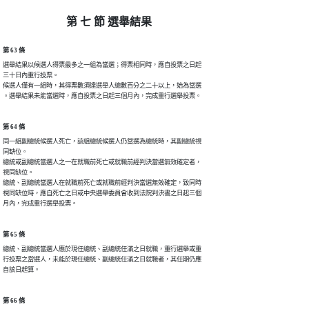
第 七 節 選舉結果
第 63 條
選舉結果以候選人得票最多之一組為當選；得票相同時，應自投票之日起

三十日內重行投票。

候選人僅有一組時，其得票數須達選舉人總數百分之二十以上，始為當選

。選舉結果未能當選時，應自投票之日起三個月內，完成重行選舉投票。
第 64 條
同一組副總統候選人死亡，該組總統候選人仍當選為總統時，其副總統視

同缺位。

總統或副總統當選人之一在就職前死亡或就職前經判決當選無效確定者，

視同缺位。

總統、副總統當選人在就職前死亡或就職前經判決當選無效確定，致同時

視同缺位時，應自死亡之日或中央選舉委員會收到法院判決書之日起三個

月內，完成重行選舉投票。
第 65 條
總統、副總統當選人應於現任總統、副總統任滿之日就職，重行選舉或重

行投票之當選人，未能於現任總統、副總統任滿之日就職者，其任期仍應

自該日起算。
第 66 條