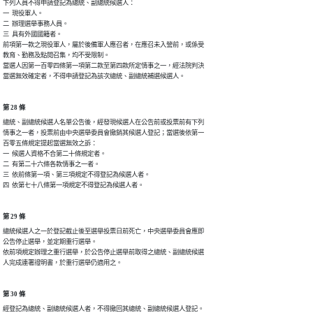
下列人員不得申請登記為總統、副總統候選人：

一  現役軍人。

二  辦理選舉事務人員。

三  具有外國國籍者。

前項第一款之現役軍人，屬於後備軍人應召者，在應召未入營前，或係受

教育、勤務及點閱召集，均不受限制。

當選人因第一百零四條第一項第二款至第四款所定情事之一，經法院判決

當選無效確定者，不得申請登記為該次總統、副總統補選候選人。
第 28 條
總統、副總統候選人名單公告後，經發現候選人在公告前或投票前有下列

情事之一者，投票前由中央選舉委員會撤銷其候選人登記；當選後依第一

百零五條規定提起當選無效之訴：

一  候選人資格不合第二十條規定者。

二  有第二十六條各款情事之一者。

三  依前條第一項、第三項規定不得登記為候選人者。

四  依第七十八條第一項規定不得登記為候選人者。
第 29 條
總統候選人之一於登記截止後至選舉投票日前死亡，中央選舉委員會應即

公告停止選舉，並定期重行選舉。

依前項規定辦理之重行選舉，於公告停止選舉前取得之總統、副總統候選

人完成連署證明書，於重行選舉仍適用之。
第 30 條
經登記為總統、副總統候選人者，不得撤回其總統、副總統候選人登記。
