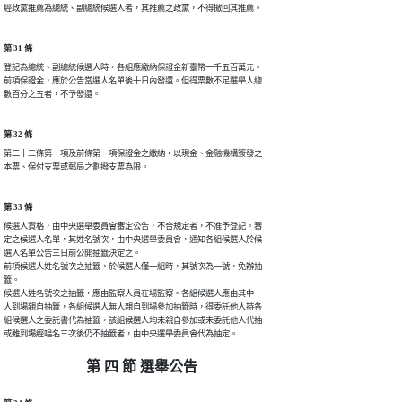
經政黨推薦為總統、副總統候選人者，其推薦之政黨，不得撤回其推薦。
第 31 條
登記為總統、副總統候選人時，各組應繳納保證金新臺幣一千五百萬元。

前項保證金，應於公告當選人名單後十日內發還。但得票數不足選舉人總

數百分之五者，不予發還。
第 32 條
第二十三條第一項及前條第一項保證金之繳納，以現金、金融機構簽發之

本票、保付支票或郵局之劃撥支票為限。
第 33 條
候選人資格，由中央選舉委員會審定公告，不合規定者，不准予登記。審

定之候選人名單，其姓名號次，由中央選舉委員會，通知各組候選人於候

選人名單公告三日前公開抽籤決定之。

前項候選人姓名號次之抽籤，於候選人僅一組時，其號次為一號，免辦抽

籤。

候選人姓名號次之抽籤，應由監察人員在場監察。各組候選人應由其中一

人到場親自抽籤，各組候選人無人親自到場參加抽籤時，得委託他人持各

組候選人之委託書代為抽籤，該組候選人均未親自參加或未委託他人代抽

或雖到場經唱名三次後仍不抽籤者，由中央選舉委員會代為抽定。
第 四 節 選舉公告