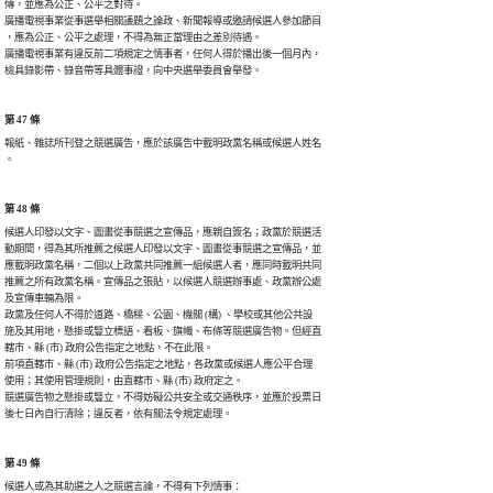
傳，並應為公正、公平之對待。

廣播電視事業從事選舉相關議題之論政、新聞報導或邀請候選人參加節目

，應為公正、公平之處理，不得為無正當理由之差別待遇。

廣播電視事業有違反前二項規定之情事者，任何人得於播出後一個月內，

檢具錄影帶、錄音帶等具體事證，向中央選舉委員會舉發。
第 47 條
報紙、雜誌所刊登之競選廣告，應於該廣告中載明政黨名稱或候選人姓名

。
第 48 條
候選人印發以文字、圖畫從事競選之宣傳品，應親自簽名；政黨於競選活

動期間，得為其所推薦之候選人印發以文字、圖畫從事競選之宣傳品，並

應載明政黨名稱，二個以上政黨共同推薦一組候選人者，應同時載明共同

推薦之所有政黨名稱。宣傳品之張貼，以候選人競選辦事處、政黨辦公處

及宣傳車輛為限。

政黨及任何人不得於道路、橋樑、公園、機關 (構) 、學校或其他公共設

施及其用地，懸掛或豎立標語、看板、旗幟、布條等競選廣告物。但經直

轄市、縣 (市) 政府公告指定之地點，不在此限。

前項直轄市、縣 (市) 政府公告指定之地點，各政黨或候選人應公平合理

使用；其使用管理規則，由直轄市、縣 (市) 政府定之。

競選廣告物之懸掛或豎立，不得妨礙公共安全或交通秩序，並應於投票日

後七日內自行清除；違反者，依有關法令規定處理。
第 49 條
候選人或為其助選之人之競選言論，不得有下列情事：
