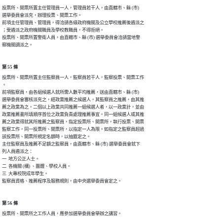
投票所、開票所置主任管理員一人，管理員若干人，由直轄市、縣 (市)

選舉委員會派充，辦理投票、開票工作。

前項主任管理員、管理員，得洽請各級政府機關及公立學校推薦後遴派之

；受遴派之政府機關職員及學校教職員，不得拒絕。

投票所、開票所置警衛人員，由直轄市、縣 (市) 選舉委員會洽請當地警

察機關調派之。
第 55 條
投票所、開票所置主任監察員一人，監察員若干人，監察投票、開票工作

。

前項監察員，由各組候選人就所需人數平均推薦，送由直轄市、縣 (市)

選舉委員會審核派充之，經政黨推薦之候選人，其監察員之推薦，由其推

薦之政黨為之，二個以上政黨共同推薦一組候選人者，以一政黨計，並由

政黨推薦書所填順序首位之政黨負責處理推薦事宜。同一組候選人或其推

薦之政黨得就其所推薦之監察員，指定投票所、開票所，執行投票、開票

監察工作，同一投票所、開票所，以指定一人為限。如指定之監察員超過

該投票所、開票所規定名額時，以抽籤定之。

主任監察員及推薦不足額之監察員，由直轄市、縣 (市) 選舉委員會就下

列人員遴派之：

一  地方公正人士。

二  各機關 (構) 、團體、學校人員。

三  大專校院成年學生。

監察員資格、推薦程序及服務規則，由中央選舉委員會定之。
第 56 條
投票所、開票所之工作人員，應參加選舉委員會舉辦之講習。