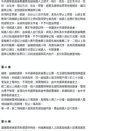
中央選舉委員會應彙集各組候選人之號次、相片、姓名、出生年月日、性

別、出生地、登記方式、住址、學歷、經歷及選舉投票等有關規定，編印

選舉公報，並得錄製有聲選舉公報。

前項所定學歷、經歷，合計以三百字為限；其為大學以上學歷，以經主管

教育行政機關立案或認可之學校取得學位者為限。候選人並應於登記時檢

附證明文件，未檢附證明文件者，不予刊登該學歷。

第一項候選人資料，應於申請登記時，一併繳送中央選舉委員會。

候選人個人資料，由候選人自行負責。其個人資料為中央選舉委員會職務

上所已知或經查明不實者，不予刊登選舉公報。候選人登記方式欄，依政

黨推薦方式登記之候選人應刊登推薦之政黨名稱加推薦二字，二個以上政

黨共同推薦一組總統、副總統候選人時，政黨名稱次序，依其政黨推薦書

填列之順位；依連署方式登記之候選人，刊登連署。

選舉公報應於投票日二日前送達選舉區內各戶，並分別張貼適當地點。
第 45 條
總統、副總統選舉，中央選舉委員會應以公費，在全國性無線電視頻道提

供時段，供候選人發表政見，同一組候選人每次時間不得少於三十分鐘，

受指定之電視台，不得拒絕；其實施辦法，由中央選舉委員會定之。

經二組以上候選人同意，個人或團體得舉辦全國性無線電視辯論會，電視

台應予受理，並得向中央選舉委員會申請經費補助；其補助辦法，由中央

選舉委員會定之。

前項總統電視辯論會以三場為限，每場每人限三十分鐘。副總統候選人電

視辯論得比照辦理。但以一場為限。

第一項、第二項候選人發表政見或辯論內容，應由候選人自行負責。
第 46 條
廣播電視事業得有償提供時段，供推薦候選人之政黨或候選人從事競選宣
