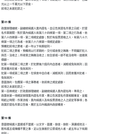
元以上一千萬元以下罰金。

前項之未遂犯罰之。
第 89 條
政黨辦理總統、副總統候選人黨內提名，自公告其提名作業之日起，於提

名作業期間，對於黨內候選人有第八十四條第一項、第二項之行為者，依

第八十四條第一項、第二項規定處斷；對於有投票資格之人，有第八十六

條第一項之行為者，依第八十六條第一項規定處斷。

預備犯前項之罪者，處一年以下有期徒刑。

犯前二項之罪者，預備用以行求期約、交付或收受之賄賂，不問屬於犯人

與否，沒收之；所收受之賄賂沒收之；如全部或一部不能沒收時，追徵其

價額。

犯第一項或第二項之罪，於犯罪後六個月內自首者，減輕或免除其刑；因

而查獲共犯者，免除其刑。

犯第一項或第二項之罪，在偵查中自白者，減輕其刑；因而查獲共犯者，

免除其刑。

意圖漁利，包攬第一項之事務者，依前條之規定處斷。

前項之未遂犯罰之。

第一百條規定，於政黨辦理總統、副總統候選人黨內提名時，準用之。

政黨依第一項規定辦理黨內提名作業，應公告其提名作業相關事宜，並載

明起止時間、作業流程、黨內候選人及有投票資格之人之認定等事項；各

政黨於提名作業公告後，應於五日內報請內政部備查。
第 90 條
意圖使候選人當選或不當選，以文字、圖畫、錄音、錄影、演講或他法，

散布謠言或傳播不實之事，足以生損害於公眾或他人者，處五年以下有期

徒刑。