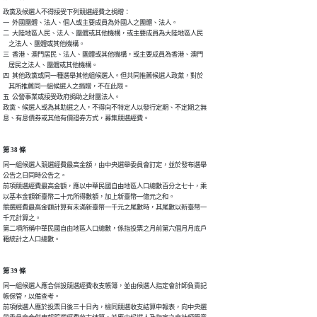
政黨及候選人不得接受下列競選經費之捐贈：

一  外國團體、法人、個人或主要成員為外國人之團體、法人。

二  大陸地區人民、法人、團體或其他機構，或主要成員為大陸地區人民

    之法人、團體或其他機構。

三  香港、澳門居民、法人、團體或其他機構，或主要成員為香港、澳門

    居民之法人、團體或其他機構。

四  其他政黨或同一種選舉其他組候選人。但共同推薦候選人政黨，對於

    其所推薦同一組候選人之捐贈，不在此限。

五  公營事業或接受政府捐助之財團法人。

政黨、候選人或為其助選之人，不得向不特定人以發行定期、不定期之無

息、有息債券或其他有價證券方式，募集競選經費。
第 38 條
同一組候選人競選經費最高金額，由中央選舉委員會訂定，並於發布選舉

公告之日同時公告之。

前項競選經費最高金額，應以中華民國自由地區人口總數百分之七十，乘

以基本金額新臺幣二十元所得數額，加上新臺幣一億元之和。

競選經費最高金額計算有未滿新臺幣一千元之尾數時，其尾數以新臺幣一

千元計算之。

第二項所稱中華民國自由地區人口總數，係指投票之月前第六個月月底戶

籍統計之人口總數。
第 39 條
同一組候選人應合併設競選經費收支帳簿，並由候選人指定會計師負責記

帳保管，以備查考。

前項候選人應於投票日後三十日內，檢同競選收支結算申報表，向中央選
