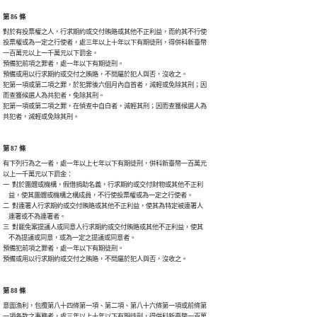
第 86 條
對於有投票權之人，行求期約或交付賄賂或其他不正利益，而約其不行使

投票權或為一定之行使者，處三年以上十年以下有期徒刑，得併科新臺幣

一百萬元以上一千萬元以下罰金。

預備犯前項之罪者，處一年以下有期徒刑。

預備或用以行求期約或交付之賄賂，不問屬於犯人與否，沒收之。

犯第一項或第二項之罪，於犯罪後六個月內自首者，減輕或免除其刑；因

而查獲候選人為共犯者，免除其刑。

犯第一項或第二項之罪，在偵查中自白者，減輕其刑；因而查獲候選人為

共犯者，減輕或免除其刑。
第 87 條
有下列行為之一者，處一年以上七年以下有期徒刑，併科新臺幣一百萬元

以上一千萬元以下罰金：

一  對於團體或機構，假借捐助名義，行求期約或交付財物或其他不正利

    益，使其團體或機構之構成員，不行使投票權或為一定之行使者。

二  對連署人行求期約或交付賄賂或其他不正利益，使其為特定被連署人

    連署或不為連署者。

三  對罷免案提議人或同意人行求期約或交付賄賂或其他不正利益，使其

    不為提議或同意，或為一定之提議或同意者。

預備犯前項之罪者，處一年以下有期徒刑。

預備或用以行求期約或交付之賄賂，不問屬於犯人與否，沒收之。
第 88 條
意圖漁利，包攬第八十四條第一項、第二項、第八十六條第一項或前條第

一項各款之事務者，處三年以上十年以下有期徒刑，得併科新臺幣一百萬
