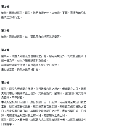
第 2 條
總統、副總統選舉、罷免，除另有規定外，以普通、平等、直接及無記名

投票之方法行之。
第 3 條
總統、副總統選舉，以中華民國自由地區為選舉區。
第 4 條
選舉人、候選人年齡及居住期間之計算，除另有規定外，均以算至投票日

前一日為準，並以戶籍登記資料為依據。

前項居住期間之計算，自戶籍遷入登記之日起算。

重行投票者，仍依原投票日計算。
第 5 條
選舉、罷免各種期間之計算，依行政程序法之規定。但期間之末日，除因

天然災害行政機關停止上班外，其為星期六、星期日、國定假日或其他休

息日時，不予延長。

本法所定投票日前幾日，應自投票日前一日起算，向前逆算至規定日數之

當日；所定投票日後幾日，應自投票日次日起算，向後算至規定日數之當

日；所定投票日幾日前，其期限之最終期日之計算，應自投票日前一日起

算，向前逆算至規定日數之前一日，為該期限之終止日。

選舉、罷免之各種申請，以郵寄方式向選舉機關提出者，以選舉機關收件

日期為準。