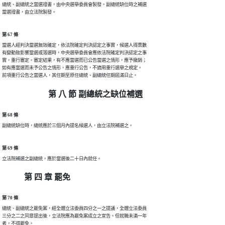
總統、副總統之當選證書，由中央選舉委員會製發。副總統缺位時之補選

當選證書，由立法院製發。
第 67 條
當選人經判決當選無效確定，依法院確定判決認定之事實，候選人得票數

有變動致影響當選或落選時，中央選舉委員會應依法院確定判決認定之事

實，重行審定。審定結果，有不應當選而已公告當選之情形，應予撤銷；

如有應當選而未予公告之情形，應重行公告，不適用重行選舉之規定。

前項重行公告之當選人，其任期至原任總統、副總統任期屆滿日止。
第 八 節 副總統之缺位補選
第 68 條
副總統缺位時，總統應於三個月內提名候選人，由立法院補選之。
第 69 條
立法院補選之副總統，應於當選後二十日內就任。
第 四 章 罷免
第 70 條
總統、副總統之罷免案，經全體立法委員四分之一之提議，全體立法委員

三分之二之同意提出後，立法院應為罷免案成立之宣告。但就職未滿一年

者，不得罷免。
