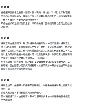
第 57 條
各級選舉委員會之委員、監察人員、職員、鄉 (鎮、市、區) 公所辦理選

舉事務人員及投票所、開票所工作人員因執行職務致死亡、殘廢或傷害者

，依其本職身分有關規定請領慰問金。

不能依前項規定請領慰問金者，準用公教員工因公傷殘死亡慰問金發給辦

法辦理。
第 58 條
選舉票應由各直轄市、縣 (市) 選舉委員會印製、分發及應用。選舉票上

應刊印各組總統、副總統候選人之號次、姓名、登記方式及相片；依政黨

推薦方式登記之候選人應刊印推薦該組候選人之政黨名稱加推薦二字，二

個以上政黨共同推薦一組候選人時，政黨名稱次序，依其政黨推薦書填列

之順位；依連署方式登記之候選人，刊印連署。

前項選舉票，由直轄市、縣 (市) 選舉委員會依中央選舉委員會規定之式

樣印製，並由監察小組委員到場監印，於投票日前一日交各該投票所主任

管理員會同主任監察員當眾點清。
第 59 條
選舉之投票，由選舉人於選舉票圈選欄上，以選舉委員會製備之圈選工具

圈選一組。

選舉人圈選後，不得將圈選內容出示他人。

第一項圈選工具，由直轄市、縣 (市) 選舉委員會依中央選舉委員會規定

之式樣製備。