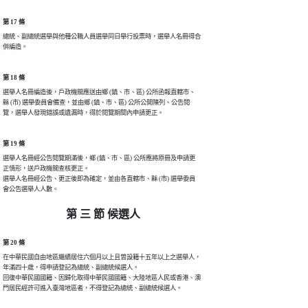
第 17 條
總統、副總統選舉與他種公職人員選舉同日舉行投票時，選舉人名冊得合

併編造。
第 18 條
選舉人名冊編造後，戶政機關應送由鄉 (鎮、市、區) 公所函報直轄市、

縣 (市) 選舉委員會備查，並由鄉 (鎮、市、區) 公所公開陳列、公告閱

覽，選舉人發現錯誤或遺漏時，得於閱覽期間內申請更正。
第 19 條
選舉人名冊經公告閱覽期滿後，鄉 (鎮、市、區) 公所應將原冊及申請更

正情形，送戶政機關查核更正。

選舉人名冊經公告、更正後即為確定，並由各直轄市、縣 (市) 選舉委員

會公告選舉人人數。
第 三 節 候選人
第 20 條
在中華民國自由地區繼續居住六個月以上且曾設籍十五年以上之選舉人，

年滿四十歲，得申請登記為總統、副總統候選人。

回復中華民國國籍、因歸化取得中華民國國籍、大陸地區人民或香港、澳

門居民經許可進入臺灣地區者，不得登記為總統、副總統候選人。