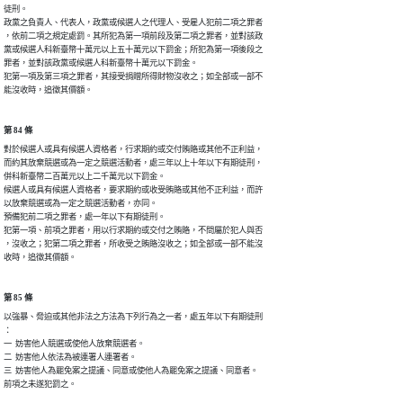
徒刑。

政黨之負責人、代表人，政黨或候選人之代理人、受雇人犯前二項之罪者

，依前二項之規定處罰。其所犯為第一項前段及第二項之罪者，並對該政

黨或候選人科新臺幣十萬元以上五十萬元以下罰金；所犯為第一項後段之

罪者，並對該政黨或候選人科新臺幣十萬元以下罰金。

犯第一項及第三項之罪者，其接受捐贈所得財物沒收之；如全部或一部不

能沒收時，追徵其價額。
第 84 條
對於候選人或具有候選人資格者，行求期約或交付賄賂或其他不正利益，

而約其放棄競選或為一定之競選活動者，處三年以上十年以下有期徒刑，

併科新臺幣二百萬元以上二千萬元以下罰金。

候選人或具有候選人資格者，要求期約或收受賄賂或其他不正利益，而許

以放棄競選或為一定之競選活動者，亦同。

預備犯前二項之罪者，處一年以下有期徒刑。

犯第一項、前項之罪者，用以行求期約或交付之賄賂，不問屬於犯人與否

，沒收之；犯第二項之罪者，所收受之賄賂沒收之；如全部或一部不能沒

收時，追徵其價額。
第 85 條
以強暴、脅迫或其他非法之方法為下列行為之一者，處五年以下有期徒刑

：

一  妨害他人競選或使他人放棄競選者。

二  妨害他人依法為被連署人連署者。

三  妨害他人為罷免案之提議、同意或使他人為罷免案之提議、同意者。

前項之未遂犯罰之。