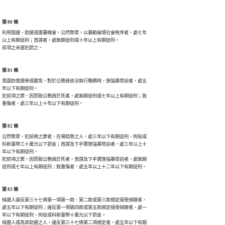
第 80 條
利用競選、助選或連署機會，公然聚眾，以暴動破壞社會秩序者，處七年

以上有期徒刑；首謀者，處無期徒刑或十年以上有期徒刑。

前項之未遂犯罰之。
第 81 條
意圖妨害選舉或罷免，對於公務員依法執行職務時，施強暴脅迫者，處五

年以下有期徒刑。

犯前項之罪，因而致公務員於死者，處無期徒刑或七年以上有期徒刑；致

重傷者，處三年以上十年以下有期徒刑。
第 82 條
公然聚眾，犯前條之罪者，在場助勢之人，處三年以下有期徒刑、拘役或

科新臺幣三十萬元以下罰金；首謀及下手實施強暴脅迫者，處三年以上十

年以下有期徒刑。

犯前項之罪，因而致公務員於死者，首謀及下手實施強暴脅迫者，處無期

徒刑或七年以上有期徒刑；致重傷者，處五年以上十二年以下有期徒刑。
第 83 條
候選人違反第三十七條第一項第一款、第二款或第三款規定接受捐贈者，

處五年以下有期徒刑；違反第一項第四款或第五款規定接受捐贈者，處一

年以下有期徒刑、拘役或科新臺幣十萬元以下罰金。

候選人或為其助選之人，違反第三十七條第二項規定者，處五年以下有期
