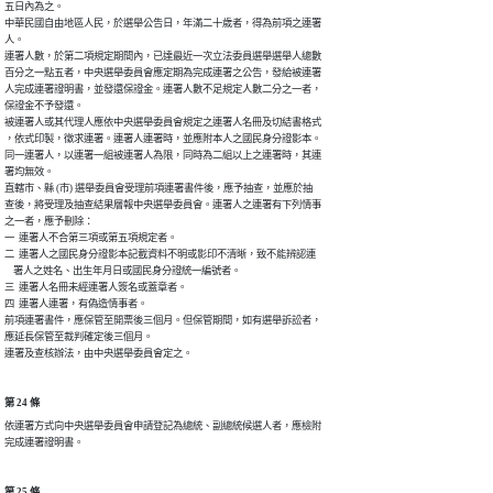
五日內為之。

中華民國自由地區人民，於選舉公告日，年滿二十歲者，得為前項之連署

人。

連署人數，於第二項規定期間內，已達最近一次立法委員選舉選舉人總數

百分之一點五者，中央選舉委員會應定期為完成連署之公告，發給被連署

人完成連署證明書，並發還保證金。連署人數不足規定人數二分之一者，

保證金不予發還。

被連署人或其代理人應依中央選舉委員會規定之連署人名冊及切結書格式

，依式印製，徵求連署。連署人連署時，並應附本人之國民身分證影本。

同一連署人，以連署一組被連署人為限，同時為二組以上之連署時，其連

署均無效。

直轄市、縣 (市) 選舉委員會受理前項連署書件後，應予抽查，並應於抽

查後，將受理及抽查結果層報中央選舉委員會。連署人之連署有下列情事

之一者，應予刪除：

一  連署人不合第三項或第五項規定者。

二  連署人之國民身分證影本記載資料不明或影印不清晰，致不能辨認連

    署人之姓名、出生年月日或國民身分證統一編號者。

三  連署人名冊未經連署人簽名或蓋章者。

四  連署人連署，有偽造情事者。

前項連署書件，應保管至開票後三個月。但保管期間，如有選舉訴訟者，

應延長保管至裁判確定後三個月。

連署及查核辦法，由中央選舉委員會定之。
第 24 條
依連署方式向中央選舉委員會申請登記為總統、副總統候選人者，應檢附

完成連署證明書。
第 25 條