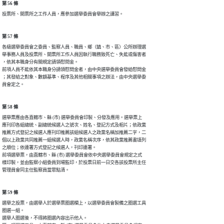
第 56 條
投票所、開票所之工作人員，應參加選舉委員會舉辦之講習。
第 57 條
各級選舉委員會之委員、監察人員、職員、鄉（鎮、市、區）公所辦理選

舉事務人員及投票所、開票所工作人員因執行職務致死亡、失能或傷害者

，依其本職身分有關規定請領慰問金。

前項人員不能依其本職身分請領慰問金者，由中央選舉委員會發給慰問金

；其發給之對象、數額基準、程序及其他相關事項之辦法，由中央選舉委

員會定之。
第 58 條
選舉票應由各直轄市、縣 (市) 選舉委員會印製、分發及應用。選舉票上

應刊印各組總統、副總統候選人之號次、姓名、登記方式及相片；依政黨

推薦方式登記之候選人應刊印推薦該組候選人之政黨名稱加推薦二字，二

個以上政黨共同推薦一組候選人時，政黨名稱次序，依其政黨推薦書填列

之順位；依連署方式登記之候選人，刊印連署。

前項選舉票，由直轄市、縣 (市) 選舉委員會依中央選舉委員會規定之式

樣印製，並由監察小組委員到場監印，於投票日前一日交各該投票所主任

管理員會同主任監察員當眾點清。
第 59 條
選舉之投票，由選舉人於選舉票圈選欄上，以選舉委員會製備之圈選工具

圈選一組。

選舉人圈選後，不得將圈選內容出示他人。
