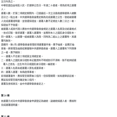
五日內為之。

中華民國自由地區人民，於選舉公告日，年滿二十歲者，得為前項之連署

人。

連署人數，於第二項規定期間內，已達最近一次立法委員選舉選舉人總數

百分之一點五者，中央選舉委員會應定期為完成連署之公告，發給被連署

人完成連署證明書，並發還保證金。連署人數不足規定人數二分之一者，

保證金不予發還。

被連署人或其代理人應依中央選舉委員會規定之連署人名冊及切結書格式

，依式印製，徵求連署。連署人連署時，並應附本人之國民身分證影本。

同一連署人，以連署一組被連署人為限，同時為二組以上之連署時，其連

署均無效。

直轄市、縣 (市) 選舉委員會受理前項連署書件後，應予抽查，並應於抽

查後，將受理及抽查結果層報中央選舉委員會。連署人之連署有下列情事

之一者，應予刪除：

一、連署人不合第三項或第五項規定者。

二、連署人之國民身分證影本記載資料不明或影印不清晰，致不能辨認連

    署人之姓名、出生年月日或國民身分證統一編號者。

三、連署人名冊未經連署人簽名或蓋章者。

四、連署人連署，有偽造情事者。

前項連署書件，應保管至開票後三個月。但保管期間，如有選舉訴訟者，

應延長保管至裁判確定後三個月。

連署及查核辦法，由中央選舉委員會定之。
第 24 條
依連署方式向中央選舉委員會申請登記為總統、副總統候選人者，應檢附

完成連署證明書。
第 25 條