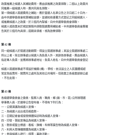
政黨推薦之候選人其補貼費用，應由該推薦之政黨領取；二個以上政黨共

同推薦一組候選人時，應共同具名領取。

第一項候選人競選費用之補貼，應於當選人名單公告之次日起二十日內，

由中央選舉委員會核算補貼金額，並通知依連署方式登記之同組候選人，

或推薦候選人之政黨，於三個月內掣據，向中央選舉委員會領取。

候選人或政黨未於規定期限內領取競選費用補貼者，中央選舉委員會應催

告其於三個月內具領；屆期未領者，視為放棄領取。
第 42 條
同一組候選人於競選活動期間，得設立競選辦事處；其設立競選辦事處二

所以上者，除主辦事處以候選人為負責人外，其餘各辦事處，應由候選人

指定專人負責，並應將辦事處地址、負責人姓名，向中央選舉委員會登記

。

候選人競選辦事處不得設於機關 (構) 、學校、依法設立之人民團體或經

常定為投票所、開票所之處所及其他公共場所。但政黨之各級黨部辦公處

，不在此限。
第 43 條
各級選舉委員會之委員、監察人員、職員、鄉 (鎮、市、區) 公所辦理選

舉事務人員，於選舉公告發布後，不得有下列行為：

一、公開演講為候選人宣傳。

二、為候選人站台或亮相造勢。

三、召開記者會或接受媒體採訪時為候選人宣傳。

四、印發、張貼宣傳品為候選人宣傳。

五、懸掛或豎立標語、看板、旗幟、布條等廣告物為候選人宣傳。

六、利用大眾傳播媒體為候選人宣傳。

七、參與候選人遊行、拜票、募款活動。