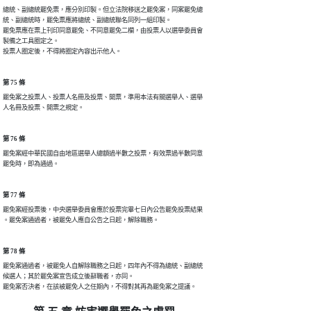
總統、副總統罷免票，應分別印製。但立法院移送之罷免案，同案罷免總

統、副總統時，罷免票應將總統、副總統聯名同列一組印製。

罷免票應在票上刊印同意罷免、不同意罷免二欄，由投票人以選舉委員會

製備之工具圈定之。

投票人圈定後，不得將圈定內容出示他人。
第 75 條
罷免案之投票人、投票人名冊及投票、開票，準用本法有關選舉人、選舉

人名冊及投票、開票之規定。
第 76 條
罷免案經中華民國自由地區選舉人總額過半數之投票，有效票過半數同意

罷免時，即為通過。
第 77 條
罷免案經投票後，中央選舉委員會應於投票完畢七日內公告罷免投票結果

。罷免案通過者，被罷免人應自公告之日起，解除職務。
第 78 條
罷免案通過者，被罷免人自解除職務之日起，四年內不得為總統、副總統

候選人；其於罷免案宣告成立後辭職者，亦同。

罷免案否決者，在該被罷免人之任期內，不得對其再為罷免案之提議。