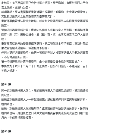
定結果，有不應當選而已公告當選之情形，應予撤銷；有應當選而未予公

告之情形，應重行公告。

前項聲請，應以書面載明重新計票之投票所，並繳納一定金額之保證金；

其數額以投票所之投票數每票新臺幣三元計。

重新計票由管轄法院選定地點，就查封之投票所選舉人名冊及選舉票逐張

認定。

管轄法院辦理重新計票，應通知各候選人或其指定人員到場，並得指揮直

轄市、縣（市）選舉委員會、鄉（鎮、市、區）公所及投票所工作人員協

助。

重新計票結果未改變當選或落選時，第二項保證金不予發還；重新計票結

果改變當選或落選時，保證金應予發還。

任何人提起選舉訴訟時，依第一項規定查封之投票所選舉人名冊及選舉票

，不得聲請重新計票。

第一項辦理重新計票所需費用，由中央選舉委員會編列預算負擔之。

本條文九十六年十二月二十日修正條文，自公布日施行，不適用第一百十

五條之規定。
第 64 條
同一組副總統候選人死亡，該組總統候選人仍當選為總統時，其副總統視

同缺位。

總統或副總統當選人之一在就職前死亡或就職前經判決當選無效確定者，

視同缺位。

總統、副總統當選人在就職前死亡或就職前經判決當選無效確定，致同時

視同缺位時，應自死亡之日或中央選舉委員會收到法院判決書之日起三個

月內，完成重行選舉投票。
第 65 條