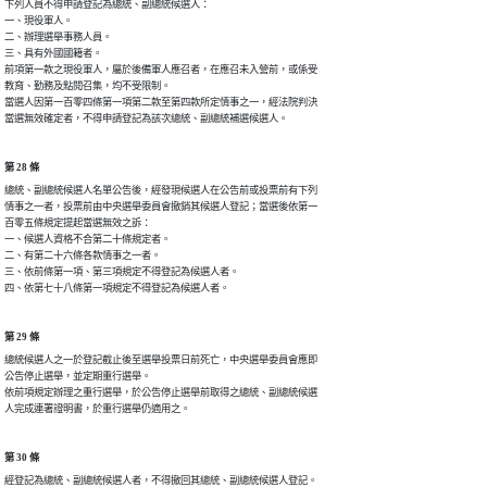
下列人員不得申請登記為總統、副總統候選人：

一、現役軍人。

二、辦理選舉事務人員。

三、具有外國國籍者。

前項第一款之現役軍人，屬於後備軍人應召者，在應召未入營前，或係受

教育、勤務及點閱召集，均不受限制。

當選人因第一百零四條第一項第二款至第四款所定情事之一，經法院判決

當選無效確定者，不得申請登記為該次總統、副總統補選候選人。
第 28 條
總統、副總統候選人名單公告後，經發現候選人在公告前或投票前有下列

情事之一者，投票前由中央選舉委員會撤銷其候選人登記；當選後依第一

百零五條規定提起當選無效之訴：

一、候選人資格不合第二十條規定者。

二、有第二十六條各款情事之一者。

三、依前條第一項、第三項規定不得登記為候選人者。

四、依第七十八條第一項規定不得登記為候選人者。
第 29 條
總統候選人之一於登記截止後至選舉投票日前死亡，中央選舉委員會應即

公告停止選舉，並定期重行選舉。

依前項規定辦理之重行選舉，於公告停止選舉前取得之總統、副總統候選

人完成連署證明書，於重行選舉仍適用之。
第 30 條
經登記為總統、副總統候選人者，不得撤回其總統、副總統候選人登記。
