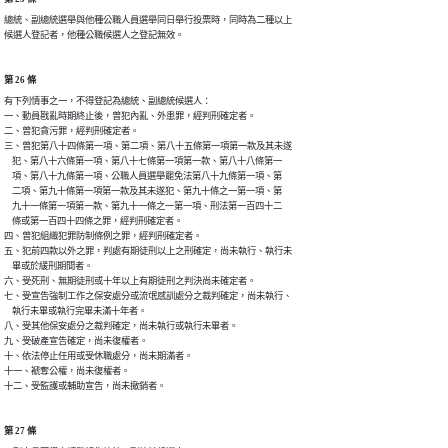
總統、副總統選舉與他種公職人員選舉同日舉行投票時，同時為二種以上

候選人登記者，他種公職候選人之登記無效。
第 26 條
有下列情事之一，不得登記為總統、副總統候選人：

一、動員戡亂時期終止後，曾犯內亂、外患罪，經判刑確定者。

二、曾犯貪污罪，經判刑確定者。

三、曾犯第八十四條第一項、第二項、第八十五條第一項第一款及其未遂

    犯、第八十六條第一項、第八十七條第一項第一款、第八十八條第一

    項、第八十九條第一項、公職人員選舉罷免法第八十九條第一項、第

    二項、第九十條第一項第一款及其未遂犯、第九十條之一第一項、第

    九十一條第一項第一款、第九十一條之一第一項、刑法第一百四十二

    條或第一百四十四條之罪，經判刑確定者。

四、曾犯組織犯罪防制條例之罪，經判刑確定者。

五、犯前四款以外之罪，判處有期徒刑以上之刑確定，尚未執行、執行未

    畢或於緩刑期間者。

六、受死刑、無期徒刑或十年以上有期徒刑之判決尚未確定者。

七、受宣告強制工作之保安處分或流氓感訓處分之裁判確定，尚未執行、

    執行未畢或執行完畢未滿十年者。

八、受其他保安處分之裁判確定，尚未執行或執行未畢者。

九、受破產宣告確定，尚未復權者。

十、依法停止任用或受休職處分，尚未期滿者。

十一、褫奪公權，尚未復權者。

十二、受監護或輔助宣告，尚未撤銷者。
第 27 條