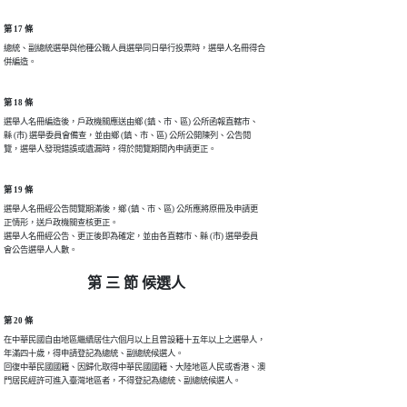
第 17 條
總統、副總統選舉與他種公職人員選舉同日舉行投票時，選舉人名冊得合

併編造。
第 18 條
選舉人名冊編造後，戶政機關應送由鄉 (鎮、市、區) 公所函報直轄市、

縣 (市) 選舉委員會備查，並由鄉 (鎮、市、區) 公所公開陳列、公告閱

覽，選舉人發現錯誤或遺漏時，得於閱覽期間內申請更正。
第 19 條
選舉人名冊經公告閱覽期滿後，鄉 (鎮、市、區) 公所應將原冊及申請更

正情形，送戶政機關查核更正。

選舉人名冊經公告、更正後即為確定，並由各直轄市、縣 (市) 選舉委員

會公告選舉人人數。
第 三 節 候選人
第 20 條
在中華民國自由地區繼續居住六個月以上且曾設籍十五年以上之選舉人，

年滿四十歲，得申請登記為總統、副總統候選人。

回復中華民國國籍、因歸化取得中華民國國籍、大陸地區人民或香港、澳

門居民經許可進入臺灣地區者，不得登記為總統、副總統候選人。