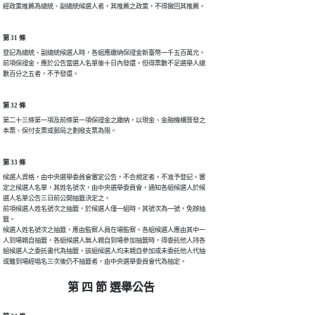
經政黨推薦為總統、副總統候選人者，其推薦之政黨，不得撤回其推薦。
第 31 條
登記為總統、副總統候選人時，各組應繳納保證金新臺幣一千五百萬元。

前項保證金，應於公告當選人名單後十日內發還。但得票數不足選舉人總

數百分之五者，不予發還。
第 32 條
第二十三條第一項及前條第一項保證金之繳納，以現金、金融機構簽發之

本票、保付支票或郵局之劃撥支票為限。
第 33 條
候選人資格，由中央選舉委員會審定公告，不合規定者，不准予登記。審

定之候選人名單，其姓名號次，由中央選舉委員會，通知各組候選人於候

選人名單公告三日前公開抽籤決定之。

前項候選人姓名號次之抽籤，於候選人僅一組時，其號次為一號，免辦抽

籤。

候選人姓名號次之抽籤，應由監察人員在場監察。各組候選人應由其中一

人到場親自抽籤，各組候選人無人親自到場參加抽籤時，得委託他人持各

組候選人之委託書代為抽籤，該組候選人均未親自參加或未委託他人代抽

或雖到場經唱名三次後仍不抽籤者，由中央選舉委員會代為抽定。
第 四 節 選舉公告