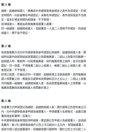
第 21 條
總統、副總統候選人，應備具中央選舉委員會規定之表件及保證金，於規

定時間內，向該會聯名申請登記。未聯名申請登記、表件或保證金不合規

定，或未於規定時間內辦理者，不予受理。

前項候選人，應經由政黨推薦或連署人連署。

同一組總統、副總統候選人，如經審定一人或二人資格不符規定，則該組

候選人，應不准予登記。
第 22 條
依政黨推薦方式向中央選舉委員會申請登記為總統、副總統候選人者，應

檢附加蓋內政部發給該政黨圖記之政黨推薦書；二個以上政黨共同推薦一

組候選人時，應檢附一份政黨推薦書，排列推薦政黨之順序，並分別蓋用

圖記。同一政黨，不得推薦二組以上候選人，推薦二組以上候選人者，其

後登記者，不予受理。

前項之政黨，於最近任何一次總統、副總統或立法委員選舉，其所推薦候

選人得票數之和，應達該次選舉有效票總和百分之五以上。二個以上政黨

共同推薦一組總統、副總統候選人者，各該政黨推薦候選人之得票數，以

推薦政黨數除其推薦候選人得票數計算之。
第 23 條
依連署方式申請登記為總統、副總統候選人者，應於選舉公告發布後五日

內，向中央選舉委員會申請為被連署人，申領連署人名冊格式，並繳交連

署保證金新臺幣一百萬元。

中央選舉委員會受理前項申請後，應定期公告申請人為被連署人，並函請

直轄市、縣 (市) 選舉委員會於公告之次日起四十五日內，受理被連署人

或其代理人提出連署書件。但補選或重行選舉時，應於公告之次日起二十
