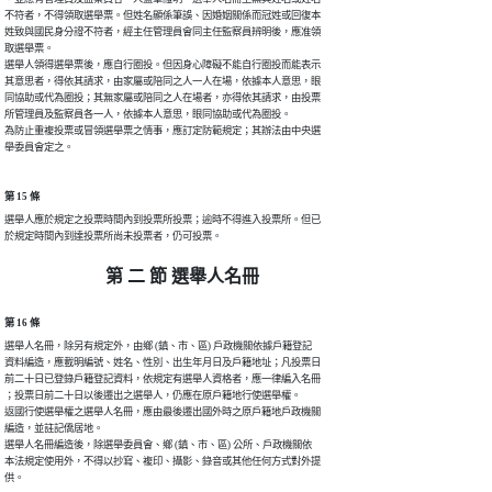
不符者，不得領取選舉票。但姓名顯係筆誤、因婚姻關係而冠姓或回復本

姓致與國民身分證不符者，經主任管理員會同主任監察員辨明後，應准領

取選舉票。

選舉人領得選舉票後，應自行圈投。但因身心障礙不能自行圈投而能表示

其意思者，得依其請求，由家屬或陪同之人一人在場，依據本人意思，眼

同協助或代為圈投；其無家屬或陪同之人在場者，亦得依其請求，由投票

所管理員及監察員各一人，依據本人意思，眼同協助或代為圈投。

為防止重複投票或冒領選舉票之情事，應訂定防範規定；其辦法由中央選

舉委員會定之。
第 15 條
選舉人應於規定之投票時間內到投票所投票；逾時不得進入投票所。但已

於規定時間內到達投票所尚未投票者，仍可投票。
第 二 節 選舉人名冊
第 16 條
選舉人名冊，除另有規定外，由鄉 (鎮、市、區) 戶政機關依據戶籍登記

資料編造，應載明編號、姓名、性別、出生年月日及戶籍地址；凡投票日

前二十日已登錄戶籍登記資料，依規定有選舉人資格者，應一律編入名冊

；投票日前二十日以後遷出之選舉人，仍應在原戶籍地行使選舉權。

返國行使選舉權之選舉人名冊，應由最後遷出國外時之原戶籍地戶政機關

編造，並註記僑居地。

選舉人名冊編造後，除選舉委員會、鄉 (鎮、市、區) 公所、戶政機關依

本法規定使用外，不得以抄寫、複印、攝影、錄音或其他任何方式對外提

供。