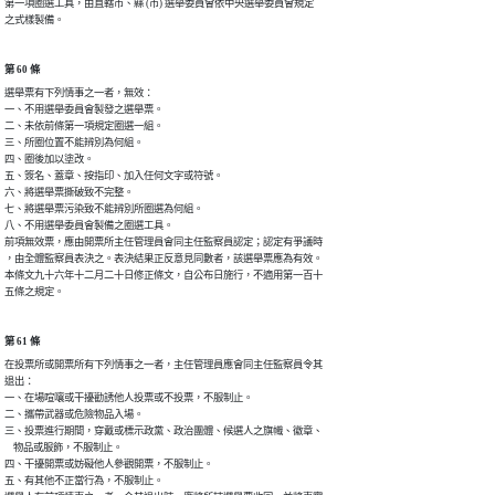
第一項圈選工具，由直轄市、縣 (市) 選舉委員會依中央選舉委員會規定

之式樣製備。
第 60 條
選舉票有下列情事之一者，無效：

一、不用選舉委員會製發之選舉票。

二、未依前條第一項規定圈選一組。

三、所圈位置不能辨別為何組。

四、圈後加以塗改。

五、簽名、蓋章、按指印、加入任何文字或符號。

六、將選舉票撕破致不完整。

七、將選舉票污染致不能辨別所圈選為何組。

八、不用選舉委員會製備之圈選工具。

前項無效票，應由開票所主任管理員會同主任監察員認定；認定有爭議時

，由全體監察員表決之。表決結果正反意見同數者，該選舉票應為有效。

本條文九十六年十二月二十日修正條文，自公布日施行，不適用第一百十

五條之規定。
第 61 條
在投票所或開票所有下列情事之一者，主任管理員應會同主任監察員令其

退出：

一、在場喧嚷或干擾勸誘他人投票或不投票，不服制止。

二、攜帶武器或危險物品入場。

三、投票進行期間，穿戴或標示政黨、政治團體、候選人之旗幟、徽章、

    物品或服飾，不服制止。

四、干擾開票或妨礙他人參觀開票，不服制止。

五、有其他不正當行為，不服制止。
