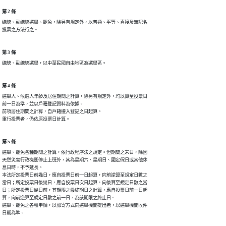
第 2 條
總統、副總統選舉、罷免，除另有規定外，以普通、平等、直接及無記名

投票之方法行之。
第 3 條
總統、副總統選舉，以中華民國自由地區為選舉區。
第 4 條
選舉人、候選人年齡及居住期間之計算，除另有規定外，均以算至投票日

前一日為準，並以戶籍登記資料為依據。

前項居住期間之計算，自戶籍遷入登記之日起算。

重行投票者，仍依原投票日計算。
第 5 條
選舉、罷免各種期間之計算，依行政程序法之規定。但期間之末日，除因

天然災害行政機關停止上班外，其為星期六、星期日、國定假日或其他休

息日時，不予延長。

本法所定投票日前幾日，應自投票日前一日起算，向前逆算至規定日數之

當日；所定投票日後幾日，應自投票日次日起算，向後算至規定日數之當

日；所定投票日幾日前，其期限之最終期日之計算，應自投票日前一日起

算，向前逆算至規定日數之前一日，為該期限之終止日。

選舉、罷免之各種申請，以郵寄方式向選舉機關提出者，以選舉機關收件

日期為準。