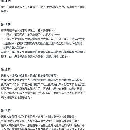
第 11 條
中華民國自由地區人民，年滿二十歲，除受監護宣告尚未撤銷者外，有選

舉權。
第 12 條
前條有選舉權人具下列條件之一者，為選舉人：

一、現在中華民國自由地區繼續居住六個月以上者。

二、曾在中華民國自由地區繼續居住六個月以上，現在國外，持有效中華

    民國護照，並在規定期間內向其最後遷出國外時之原戶籍地戶政機關

    辦理選舉人登記者。

前項第二款在國外之中華民國自由地區人民申請返國行使選舉權登記查核

辦法，由中央選舉委員會會同外交部、僑務委員會另定之。
第 13 條
選舉人，除另有規定外，應於戶籍地投票所投票。

返國行使選舉權之選舉人，應於最後遷出國外時之原戶籍地投票所投票。

投票所工作人員，得在戶籍地或工作地之投票所投票。但在工作地之投票

所投票者，以戶籍地及工作地在同一直轄市、縣 (市) 為限。總統、副總

統選舉與他種公職人員選舉同日舉行投票時，並應在該選舉人行使他種公

職人員選舉權之選舉區內。
第 14 條
選舉人投票時，除另有規定外，應憑本人國民身分證領取選舉票。

返國行使選舉權之選舉人應憑本人有效之中華民國護照領取選舉票。

選舉人領取選舉票時，應在選舉人名冊上簽名或蓋章或按指印，按指印者

，並應有管理員及監察員各一人蓋章證明。選舉人名冊上無其姓名或姓名
