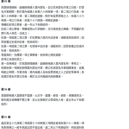
第 89 條
政黨辦理總統、副總統候選人黨內提名，自公告其提名作業之日起，於提

名作業期間，對於黨內候選人有第八十四條第一項、第二項之行為者，依

第八十四條第一項、第二項規定處斷；對於有投票資格之人，有第八十六

條第一項之行為者，依第八十六條第一項規定處斷。

預備犯前項之罪者，處一年以下有期徒刑。

犯前二項之罪者，預備或用以行求期約、交付或收受之賄賂，不問屬於犯

罪行為人與否，沒收之。

犯第一項或第二項之罪，於犯罪後六個月內自首者，減輕或免除其刑；因

而查獲正犯或共犯者，免除其刑。

犯第一項或第二項之罪，在偵查中自白者，減輕其刑；因而查獲正犯或共

犯者，免除其刑。

意圖漁利，包攬第一項之事務者，依前條之規定處斷。

前項之未遂犯罰之。

第一百條規定，於政黨辦理總統、副總統候選人黨內提名時，準用之。

政黨依第一項規定辦理黨內提名作業，應公告其提名作業相關事宜，並載

明起止時間、作業流程、黨內候選人及有投票資格之人之認定等事項；各

政黨於提名作業公告後，應於五日內報請內政部備查。
第 90 條
意圖使候選人當選或不當選，以文字、圖畫、錄音、錄影、演講或他法，

散布謠言或傳播不實之事，足以生損害於公眾或他人者，處五年以下有期

徒刑。
第 91 條
違反第五十九條第二項或第七十四條第三項規定者或有第六十一條第一項

各款情事之一經令其退出而不退出者，處二年以下有期徒刑、拘役或科新
