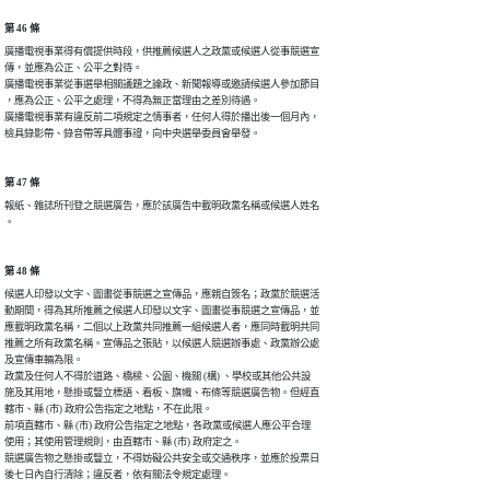
第 46 條
廣播電視事業得有償提供時段，供推薦候選人之政黨或候選人從事競選宣

傳，並應為公正、公平之對待。

廣播電視事業從事選舉相關議題之論政、新聞報導或邀請候選人參加節目

，應為公正、公平之處理，不得為無正當理由之差別待遇。

廣播電視事業有違反前二項規定之情事者，任何人得於播出後一個月內，

檢具錄影帶、錄音帶等具體事證，向中央選舉委員會舉發。
第 47 條
報紙、雜誌所刊登之競選廣告，應於該廣告中載明政黨名稱或候選人姓名

。
第 48 條
候選人印發以文字、圖畫從事競選之宣傳品，應親自簽名；政黨於競選活

動期間，得為其所推薦之候選人印發以文字、圖畫從事競選之宣傳品，並

應載明政黨名稱，二個以上政黨共同推薦一組候選人者，應同時載明共同

推薦之所有政黨名稱。宣傳品之張貼，以候選人競選辦事處、政黨辦公處

及宣傳車輛為限。

政黨及任何人不得於道路、橋樑、公園、機關 (構) 、學校或其他公共設

施及其用地，懸掛或豎立標語、看板、旗幟、布條等競選廣告物。但經直

轄市、縣 (市) 政府公告指定之地點，不在此限。

前項直轄市、縣 (市) 政府公告指定之地點，各政黨或候選人應公平合理

使用；其使用管理規則，由直轄市、縣 (市) 政府定之。

競選廣告物之懸掛或豎立，不得妨礙公共安全或交通秩序，並應於投票日

後七日內自行清除；違反者，依有關法令規定處理。