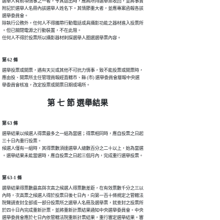
選舉人有前項情事之一者，令其退出時，應將所持選舉票收回，並將事實

附記於選舉人名冊內該選舉人姓名下。其情節重大者，並應專案函報各該

選舉委員會。

除執行公務外，任何人不得攜帶行動電話或具攝影功能之器材進入投票所

。但已關閉電源之行動裝置，不在此限。

任何人不得於投票所以攝影器材刺探選舉人圈選選舉票內容。
第 62 條
選舉投票或開票，遇有天災或其他不可抗力情事，致不能投票或開票時，

應由投、開票所主任管理員報經直轄市、縣 (市) 選舉委員會層報中央選

舉委員會核准，改定投票或開票日期或場所。
第 七 節 選舉結果
第 63 條
選舉結果以候選人得票最多之一組為當選；得票相同時，應自投票之日起

三十日內重行投票。

候選人僅有一組時，其得票數須達選舉人總數百分之二十以上，始為當選

。選舉結果未能當選時，應自投票之日起三個月內，完成重行選舉投票。
第 63-1 條
選舉結果得票數最高與次高之候選人得票數差距，在有效票數千分之三以

內時，次高票之候選人得於投票日後七日內，向第一百十條規定之管轄法

院聲請查封全部或一部分投票所之選舉人名冊及選舉票，就查封之投票所

於四十日內完成重新計票，並將重新計票結果通知中央選舉委員會。中央

選舉委員會應於七日內依管轄法院重新計票結果，重行審定選舉結果。審
