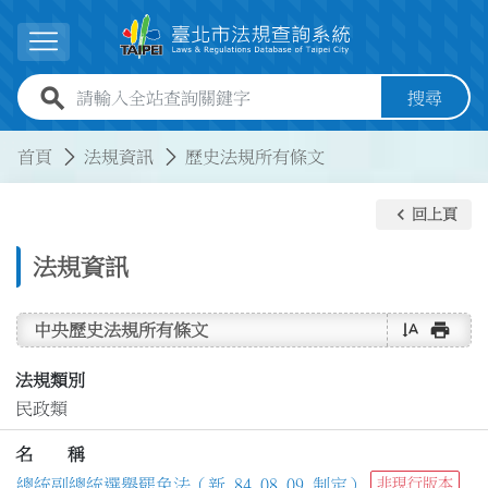
跳到主要內容
展開選單
全站查詢關鍵字欄位
搜尋
:::
:::
首頁
法規資訊
歷史法規所有條文
keyboard_arrow_left
回上頁
法規資訊
text_rotate_vertical
print
中央歷史法規所有條文
法規類別
民政類
名 稱
總統副總統選舉罷免法（新 84.08.09 制定）
非現行版本