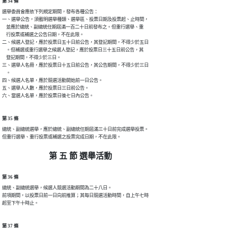
第 34 條
選舉委員會應依下列規定期間，發布各種公告：

一、選舉公告，須載明選舉種類、選舉區、投票日期及投票起、止時間，

    並應於總統、副總統任期屆滿一百二十日前發布之。但重行選舉、重

    行投票或補選之公告日期，不在此限。

二、候選人登記，應於投票日五十日前公告，其登記期間，不得少於五日

    。但補選或重行選舉之候選人登記，應於投票日三十五日前公告，其

    登記期間，不得少於三日。

三、選舉人名冊，應於投票日十五日前公告，其公告期間，不得少於三日

    。

四、候選人名單，應於競選活動開始前一日公告。

五、選舉人人數，應於投票日三日前公告。

六、當選人名單，應於投票日後七日內公告。
第 35 條
總統、副總統選舉，應於總統、副總統任期屆滿三十日前完成選舉投票。

但重行選舉、重行投票或補選之投票完成日期，不在此限。
第 五 節 選舉活動
第 36 條
總統、副總統選舉，候選人競選活動期間為二十八日。

前項期間，以投票日前一日向前推算；其每日競選活動時間，自上午七時

起至下午十時止。
第 37 條