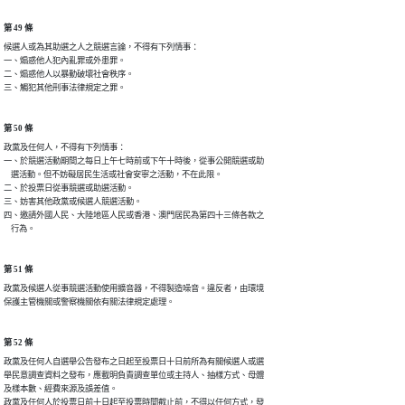
第 49 條
候選人或為其助選之人之競選言論，不得有下列情事：

一、煽惑他人犯內亂罪或外患罪。

二、煽惑他人以暴動破壞社會秩序。

三、觸犯其他刑事法律規定之罪。
第 50 條
政黨及任何人，不得有下列情事：

一、於競選活動期間之每日上午七時前或下午十時後，從事公開競選或助

    選活動。但不妨礙居民生活或社會安寧之活動，不在此限。

二、於投票日從事競選或助選活動。

三、妨害其他政黨或候選人競選活動。

四、邀請外國人民、大陸地區人民或香港、澳門居民為第四十三條各款之

    行為。
第 51 條
政黨及候選人從事競選活動使用擴音器，不得製造噪音。違反者，由環境

保護主管機關或警察機關依有關法律規定處理。
第 52 條
政黨及任何人自選舉公告發布之日起至投票日十日前所為有關候選人或選

舉民意調查資料之發布，應載明負責調查單位或主持人、抽樣方式、母體

及樣本數、經費來源及誤差值。

政黨及任何人於投票日前十日起至投票時間截止前，不得以任何方式，發
