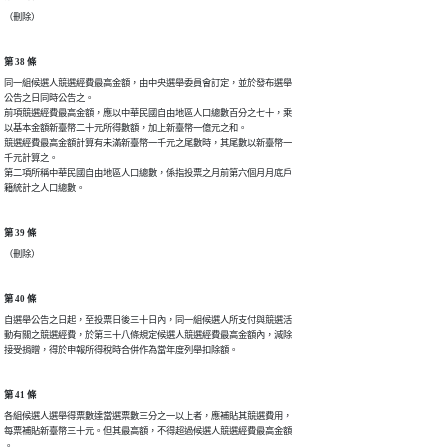
（刪除）
第 38 條
同一組候選人競選經費最高金額，由中央選舉委員會訂定，並於發布選舉

公告之日同時公告之。

前項競選經費最高金額，應以中華民國自由地區人口總數百分之七十，乘

以基本金額新臺幣二十元所得數額，加上新臺幣一億元之和。

競選經費最高金額計算有未滿新臺幣一千元之尾數時，其尾數以新臺幣一

千元計算之。

第二項所稱中華民國自由地區人口總數，係指投票之月前第六個月月底戶

籍統計之人口總數。
第 39 條
（刪除）
第 40 條
自選舉公告之日起，至投票日後三十日內，同一組候選人所支付與競選活

動有關之競選經費，於第三十八條規定候選人競選經費最高金額內，減除

接受捐贈，得於申報所得稅時合併作為當年度列舉扣除額。
第 41 條
各組候選人選舉得票數達當選票數三分之一以上者，應補貼其競選費用，

每票補貼新臺幣三十元。但其最高額，不得超過候選人競選經費最高金額

。
