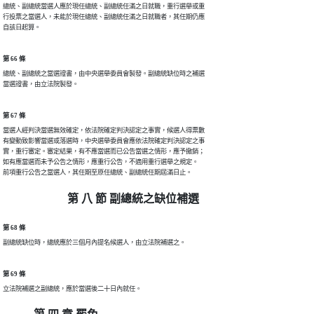
總統、副總統當選人應於現任總統、副總統任滿之日就職，重行選舉或重

行投票之當選人，未能於現任總統、副總統任滿之日就職者，其任期仍應

自該日起算。
第 66 條
總統、副總統之當選證書，由中央選舉委員會製發。副總統缺位時之補選

當選證書，由立法院製發。
第 67 條
當選人經判決當選無效確定，依法院確定判決認定之事實，候選人得票數

有變動致影響當選或落選時，中央選舉委員會應依法院確定判決認定之事

實，重行審定。審定結果，有不應當選而已公告當選之情形，應予撤銷；

如有應當選而未予公告之情形，應重行公告，不適用重行選舉之規定。

前項重行公告之當選人，其任期至原任總統、副總統任期屆滿日止。
第 八 節 副總統之缺位補選
第 68 條
副總統缺位時，總統應於三個月內提名候選人，由立法院補選之。
第 69 條
立法院補選之副總統，應於當選後二十日內就任。