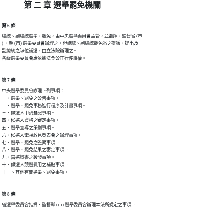
第 二 章 選舉罷免機關
第 6 條
總統、副總統選舉、罷免，由中央選舉委員會主管，並指揮、監督省 (市

) 、縣 (市) 選舉委員會辦理之。但總統、副總統罷免案之提議、提出及

副總統之缺位補選，由立法院辦理之。

各級選舉委員會應依據法令公正行使職權。
第 7 條
中央選舉委員會辦理下列事項：

一、選舉、罷免之公告事項。

二、選舉、罷免事務進行程序及計畫事項。

三、候選人申請登記事項。

四、候選人資格之審定事項。

五、選舉宣導之策劃事項。

六、候選人電視政見發表會之辦理事項。

七、選舉、罷免之監察事項。

八、選舉、罷免結果之審定事項。

九、當選證書之製發事項。

十、候選人競選費用之補貼事項。

十一、其他有關選舉、罷免事項。
第 8 條
省選舉委員會指揮、監督縣 (市) 選舉委員會辦理本法所規定之事項。