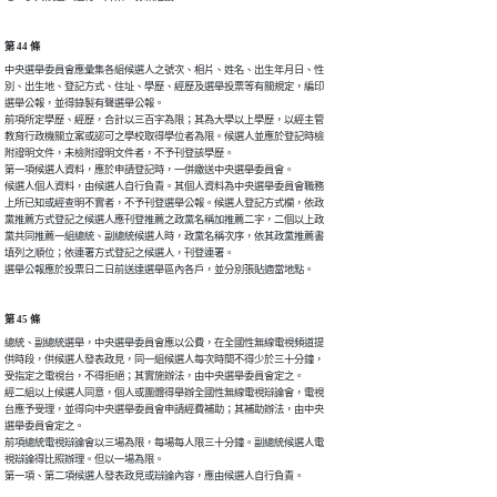
第 44 條
中央選舉委員會應彙集各組候選人之號次、相片、姓名、出生年月日、性

別、出生地、登記方式、住址、學歷、經歷及選舉投票等有關規定，編印

選舉公報，並得錄製有聲選舉公報。

前項所定學歷、經歷，合計以三百字為限；其為大學以上學歷，以經主管

教育行政機關立案或認可之學校取得學位者為限。候選人並應於登記時檢

附證明文件，未檢附證明文件者，不予刊登該學歷。

第一項候選人資料，應於申請登記時，一併繳送中央選舉委員會。

候選人個人資料，由候選人自行負責。其個人資料為中央選舉委員會職務

上所已知或經查明不實者，不予刊登選舉公報。候選人登記方式欄，依政

黨推薦方式登記之候選人應刊登推薦之政黨名稱加推薦二字，二個以上政

黨共同推薦一組總統、副總統候選人時，政黨名稱次序，依其政黨推薦書

填列之順位；依連署方式登記之候選人，刊登連署。

選舉公報應於投票日二日前送達選舉區內各戶，並分別張貼適當地點。
第 45 條
總統、副總統選舉，中央選舉委員會應以公費，在全國性無線電視頻道提

供時段，供候選人發表政見，同一組候選人每次時間不得少於三十分鐘，

受指定之電視台，不得拒絕；其實施辦法，由中央選舉委員會定之。

經二組以上候選人同意，個人或團體得舉辦全國性無線電視辯論會，電視

台應予受理，並得向中央選舉委員會申請經費補助；其補助辦法，由中央

選舉委員會定之。

前項總統電視辯論會以三場為限，每場每人限三十分鐘。副總統候選人電

視辯論得比照辦理。但以一場為限。

第一項、第二項候選人發表政見或辯論內容，應由候選人自行負責。