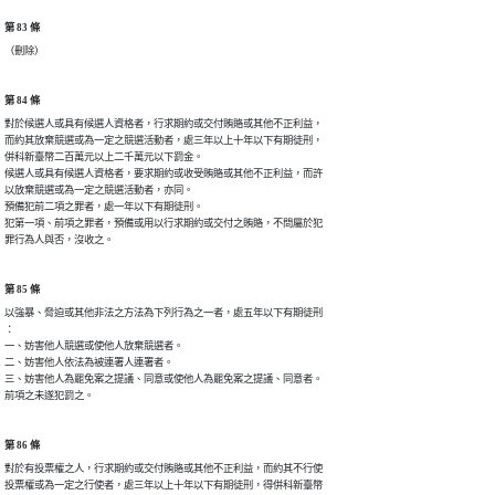
第 83 條
（刪除）
第 84 條
對於候選人或具有候選人資格者，行求期約或交付賄賂或其他不正利益，

而約其放棄競選或為一定之競選活動者，處三年以上十年以下有期徒刑，

併科新臺幣二百萬元以上二千萬元以下罰金。

候選人或具有候選人資格者，要求期約或收受賄賂或其他不正利益，而許

以放棄競選或為一定之競選活動者，亦同。

預備犯前二項之罪者，處一年以下有期徒刑。

犯第一項、前項之罪者，預備或用以行求期約或交付之賄賂，不問屬於犯

罪行為人與否，沒收之。
第 85 條
以強暴、脅迫或其他非法之方法為下列行為之一者，處五年以下有期徒刑

：

一、妨害他人競選或使他人放棄競選者。

二、妨害他人依法為被連署人連署者。

三、妨害他人為罷免案之提議、同意或使他人為罷免案之提議、同意者。

前項之未遂犯罰之。
第 86 條
對於有投票權之人，行求期約或交付賄賂或其他不正利益，而約其不行使

投票權或為一定之行使者，處三年以上十年以下有期徒刑，得併科新臺幣
