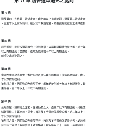
第 五 章 妨害選舉罷免之處罰
第 79 條
違反第四十九條第一款規定者，處七年以上有期徒刑；違反第二款規定者

，處五年以上有期徒刑；違反第三款規定者，依各該有關處罰之法律處斷

。
第 80 條
利用競選、助選或連署機會，公然聚眾，以暴動破壞社會秩序者，處七年

以上有期徒刑；首謀者，處無期徒刑或十年以上有期徒刑。

前項之未遂犯罰之。
第 81 條
意圖妨害選舉或罷免，對於公務員依法執行職務時，施強暴脅迫者，處五

年以下有期徒刑。

犯前項之罪，因而致公務員於死者，處無期徒刑或七年以上有期徒刑；致

重傷者，處三年以上十年以下有期徒刑。
第 82 條
公然聚眾，犯前條之罪者，在場助勢之人，處三年以下有期徒刑、拘役或

科新臺幣三十萬元以下罰金；首謀及下手實施強暴脅迫者，處三年以上十

年以下有期徒刑。

犯前項之罪，因而致公務員於死者，首謀及下手實施強暴脅迫者，處無期

徒刑或七年以上有期徒刑；致重傷者，處五年以上十二年以下有期徒刑。