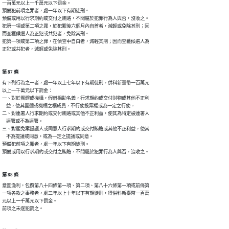
一百萬元以上一千萬元以下罰金。

預備犯前項之罪者，處一年以下有期徒刑。

預備或用以行求期約或交付之賄賂，不問屬於犯罪行為人與否，沒收之。

犯第一項或第二項之罪，於犯罪後六個月內自首者，減輕或免除其刑；因

而查獲候選人為正犯或共犯者，免除其刑。

犯第一項或第二項之罪，在偵查中自白者，減輕其刑；因而查獲候選人為

正犯或共犯者，減輕或免除其刑。
第 87 條
有下列行為之一者，處一年以上七年以下有期徒刑，併科新臺幣一百萬元

以上一千萬元以下罰金：

一、對於團體或機構，假借捐助名義，行求期約或交付財物或其他不正利

    益，使其團體或機構之構成員，不行使投票權或為一定之行使。

二、對連署人行求期約或交付賄賂或其他不正利益，使其為特定被連署人

    連署或不為連署。

三、對罷免案提議人或同意人行求期約或交付賄賂或其他不正利益，使其

    不為提議或同意，或為一定之提議或同意。

預備犯前項之罪者，處一年以下有期徒刑。

預備或用以行求期約或交付之賄賂，不問屬於犯罪行為人與否，沒收之。
第 88 條
意圖漁利，包攬第八十四條第一項、第二項、第八十六條第一項或前條第

一項各款之事務者，處三年以上十年以下有期徒刑，得併科新臺幣一百萬

元以上一千萬元以下罰金。

前項之未遂犯罰之。