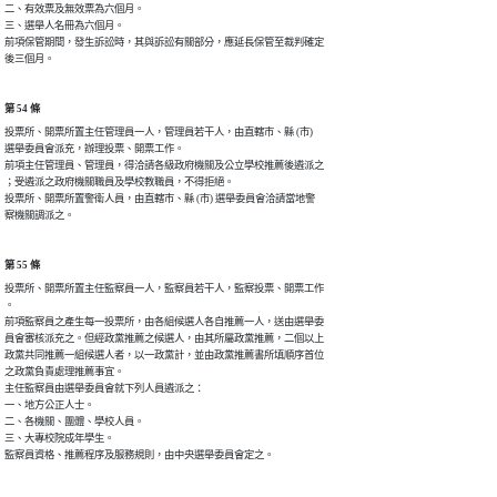
二、有效票及無效票為六個月。

三、選舉人名冊為六個月。

前項保管期間，發生訴訟時，其與訴訟有關部分，應延長保管至裁判確定

後三個月。
第 54 條
投票所、開票所置主任管理員一人，管理員若干人，由直轄市、縣 (市)

選舉委員會派充，辦理投票、開票工作。

前項主任管理員、管理員，得洽請各級政府機關及公立學校推薦後遴派之

；受遴派之政府機關職員及學校教職員，不得拒絕。

投票所、開票所置警衛人員，由直轄市、縣 (市) 選舉委員會洽請當地警

察機關調派之。
第 55 條
投票所、開票所置主任監察員一人，監察員若干人，監察投票、開票工作

。

前項監察員之產生每一投票所，由各組候選人各自推薦一人，送由選舉委

員會審核派充之。但經政黨推薦之候選人，由其所屬政黨推薦，二個以上

政黨共同推薦一組候選人者，以一政黨計，並由政黨推薦書所填順序首位

之政黨負責處理推薦事宜。

主任監察員由選舉委員會就下列人員遴派之：

一、地方公正人士。

二、各機關、團體、學校人員。

三、大專校院成年學生。

監察員資格、推薦程序及服務規則，由中央選舉委員會定之。