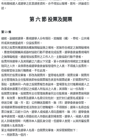
布有關候選人或選舉之民意調查資料，亦不得加以報導、散布、評論或引

述。
第 六 節 投票及開票
第 53 條
總統、副總統選舉，應視選舉人分布情形，就機關（構）、學校、公共場

所或其他適當處所，分設投票所。

前項之投票所應選擇具備無障礙設施之場地，若無符合規定之無障礙場地

，應使用相關輔具或器材協助行動不便者完成投票。選舉委員會應視場所

之無障礙程度，適度增加投票所之工作人力，主動協助行動不便者。

投票所除選舉人及其照顧之六歲以下兒童、第十四條第四項規定之家屬或

陪同之人外，未佩帶各級選舉委員會製發證件之人員，不得進入投票所。

但檢察官依法執行職務者，不在此限。

投票所於投票完畢後，即改為開票所，當眾唱名開票。開票完畢，開票所

主任管理員及主任監察員即依投開票報告表宣布開票結果，於開票所門口

張貼，並應將同一內容之投開票報告表副本，當場簽名交付推薦候選人之

政黨或依連署方式登記之候選人所指派之人員；其領取，以一份為限。

投開票完畢後，投開票所主任管理員應會同主任監察員，將選舉票按用餘

票、有效票、無效票及選舉人名冊分別包封，並於封口處簽名或蓋章，一

併送交鄉（鎮、市、區）公所轉送直轄市、縣（市）選舉委員會保管。

前項選舉票除檢察官或法院依法行使職權外，不得開拆；選舉人名冊自投

票日後第二日起十日內，選舉人或候選人得向直轄市、縣（市）選舉委員

會申請查閱，候選人得委託他人持委託書到場查閱，選舉人、候選人或受

託人到場查閱時，均應持本人國民身分證。但選舉人查閱，以其所屬投票

所選舉人名冊為限。

第五項選舉票及選舉人名冊，自開票完畢後，其保管期間如下：

一、用餘票為一個月。
