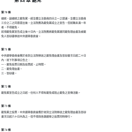
第 四 章 罷免
第 70 條
總統、副總統之罷免案，經全體立法委員四分之一之提議，全體立法委員

三分之二之同意提出後，立法院應為罷免案成立之宣告。但就職未滿一年

者，不得罷免。

前項罷免案宣告成立後十日內，立法院應將罷免案連同罷免理由書及被罷

免人答辯書移送中央選舉委員會。
第 71 條
中央選舉委員會應於收到立法院移送之罷免理由書及答辯書次日起二十日

內，就下列事項公告之：

一、罷免投票日期及投票起、止時間。

二、罷免理由書。

三、答辯書。
第 72 條
罷免案宣告成立之日起，任何人不得有罷免或阻止罷免之宣傳活動。
第 73 條
罷免案之投票，中央選舉委員會應於收到立法院移送之罷免理由書及答辯

書次日起六十日內為之。但不得與各類選舉之投票同時舉行。
第 74 條