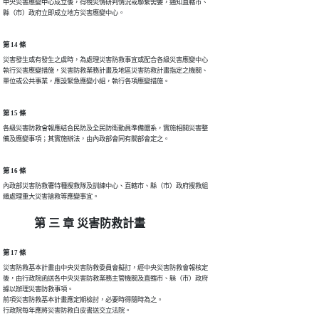
中央災害應變中心成立後，得視災情研判情況或聯繫需要，通知直轄市、

縣（市）政府立即成立地方災害應變中心。
第 14 條
災害發生或有發生之虞時，為處理災害防救事宜或配合各級災害應變中心

執行災害應變措施，災害防救業務計畫及地區災害防救計畫指定之機關、

單位或公共事業，應設緊急應變小組，執行各項應變措施。
第 15 條
各級災害防救會報應結合民防及全民防衛動員準備體系，實施相關災害整

備及應變事項；其實施辦法，由內政部會同有關部會定之。
第 16 條
內政部災害防救署特種搜救隊及訓練中心、直轄市、縣（市）政府搜救組

織處理重大災害搶救等應變事宜。
第 三 章 災害防救計畫
第 17 條
災害防救基本計畫由中央災害防救委員會擬訂，經中央災害防救會報核定

後，由行政院函送各中央災害防救業務主管機關及直轄市、縣（市）政府

據以辦理災害防救事項。

前項災害防救基本計畫應定期檢討，必要時得隨時為之。

行政院每年應將災害防救白皮書送交立法院。