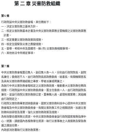
第 二 章 災害防救組織
第 6 條
行政院設中央災害防救會報，其任務如下：

一、決定災害防救之基本方針。

二、核定災害防救基本計畫及中央災害防救業務主管機關之災害防救業務

    計畫。

三、核定重要災害防救政策與措施。

四、核定全國緊急災害之應變措施。

五、督導、考核中央及直轄市、縣 (市) 災害防救相關事項。

六、其他依法令所規定事項。
第 7 條
中央災害防救會報置召集人、副召集人各一人，分別由行政院院長、副院

長兼任；委員若干人，由行政院院長就政務委員、秘書長、有關機關首長

及具有災害防救學識經驗之專家、學者派兼或聘兼之。

為執行中央災害防救會報核定之災害防救政策，推動重大災害防救任務與

措施，行政院設中央災害防救委員會，置主任委員一人，由行政院副院長

兼任，並設行政院災害防救辦公室，置專職人員，處理有關業務；其組織

由行政院定之。

行政院災害防救專家諮詢委員會、國家災害防救科技中心提供中央災害防

救會報及中央災害防救委員會，有關災害防救工作之相關諮詢，加速災害

防救科技研發及落實，強化災害防救政策及措施。

為有效整合運用救災資源，中央災害防救委員會設行政院國家搜救指揮中

心，統籌、調度國內各搜救單位資源，執行災害事故之人員搜救及緊急救

護之運送任務。

內政部消防署執行災害防救業務。
