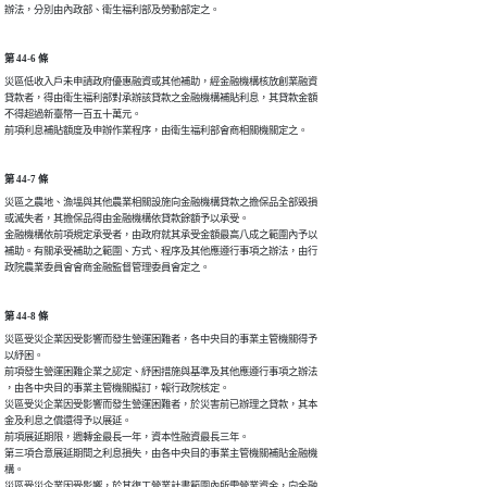
辦法，分別由內政部、衛生福利部及勞動部定之。
第 44-6 條
災區低收入戶未申請政府優惠融資或其他補助，經金融機構核放創業融資

貸款者，得由衛生福利部對承辦該貸款之金融機構補貼利息，其貸款金額

不得超過新臺幣一百五十萬元。

前項利息補貼額度及申辦作業程序，由衛生福利部會商相關機關定之。
第 44-7 條
災區之農地、漁塭與其他農業相關設施向金融機構貸款之擔保品全部毀損

或滅失者，其擔保品得由金融機構依貸款餘額予以承受。

金融機構依前項規定承受者，由政府就其承受金額最高八成之範圍內予以

補助。有關承受補助之範圍、方式、程序及其他應遵行事項之辦法，由行

政院農業委員會會商金融監督管理委員會定之。
第 44-8 條
災區受災企業因受影響而發生營運困難者，各中央目的事業主管機關得予

以紓困。

前項發生營運困難企業之認定、紓困措施與基準及其他應遵行事項之辦法

，由各中央目的事業主管機關擬訂，報行政院核定。

災區受災企業因受影響而發生營運困難者，於災害前已辦理之貸款，其本

金及利息之償還得予以展延。

前項展延期限，週轉金最長一年，資本性融資最長三年。

第三項合意展延期間之利息損失，由各中央目的事業主管機關補貼金融機

構。

災區受災企業因受影響，於其復工營業計畫範圍內所需營業資金，向金融
