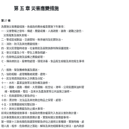
第 五 章 災害應變措施
第 27 條
為實施災害應變措施，各級政府應依權責實施下列事項：

一、災害警報之發布、傳遞、應變戒備、人員疏散、搶救、避難之勸告、

    災情蒐集及損失查報。

二、警戒區域劃設、交通管制、秩序維持及犯罪防治。

三、消防、防汛及其他應變措施。

四、受災民眾臨時收容、社會救助及弱勢族群特殊保護措施。

五、受災兒童及少年、學生之應急照顧。

六、危險物品設施及設備之應變處理。

七、傳染病防治、廢棄物處理、環境消毒、食品衛生檢驗及其他衛生事項

    。

八、搜救、緊急醫療救護及運送。

九、協助相驗、處理罹難者屍體、遺物。

十、民生物資與飲用水之供應及分配。

十一、水利、農業設施等災害防備及搶修。

十二、鐵路、道路、橋樑、大眾運輸、航空站、港埠、公用氣體與油料管

      線、輸電線路、電信、自來水及農漁業等公共設施之搶修。

十三、危險建築物之緊急評估。

十四、漂流物、沈沒品及其他救出物品之保管、處理。

十五、災害應變過程完整記錄。

十六、其他災害應變及防止擴大事項。 

前項災害應變措施事項，各級政府應依權責列入各該災害防救計畫。

公共事業應依其災害防救業務計畫，實施有關災害應變事項。

第一項第十三款有關危險建築物緊急評估之適用災害種類、實施時機、處

理人員、程序、危險標誌之張貼、解除及其他相關事項之辦法，由內政部
