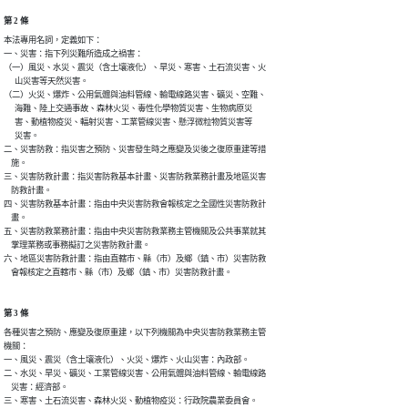
第 2 條
本法專用名詞，定義如下：

一、災害：指下列災難所造成之禍害：

（一）風災、水災、震災（含土壤液化）、旱災、寒害、土石流災害、火

      山災害等天然災害。

（二）火災、爆炸、公用氣體與油料管線、輸電線路災害、礦災、空難、

      海難、陸上交通事故、森林火災、毒性化學物質災害、生物病原災

      害、動植物疫災、輻射災害、工業管線災害、懸浮微粒物質災害等

      災害。

二、災害防救：指災害之預防、災害發生時之應變及災後之復原重建等措

    施。

三、災害防救計畫：指災害防救基本計畫、災害防救業務計畫及地區災害

    防救計畫。

四、災害防救基本計畫：指由中央災害防救會報核定之全國性災害防救計

    畫。

五、災害防救業務計畫：指由中央災害防救業務主管機關及公共事業就其

    掌理業務或事務擬訂之災害防救計畫。

六、地區災害防救計畫：指由直轄市、縣（市）及鄉（鎮、市）災害防救

    會報核定之直轄市、縣（市）及鄉（鎮、市）災害防救計畫。
第 3 條
各種災害之預防、應變及復原重建，以下列機關為中央災害防救業務主管

機關：

一、風災、震災（含土壤液化）、火災、爆炸、火山災害：內政部。

二、水災、旱災、礦災、工業管線災害、公用氣體與油料管線、輸電線路

    災害：經濟部。

三、寒害、土石流災害、森林火災、動植物疫災：行政院農業委員會。
