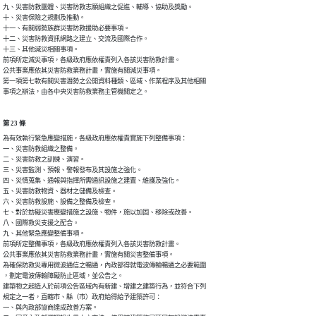
九、災害防救團體、災害防救志願組織之促進、輔導、協助及獎勵。

十、災害保險之規劃及推動。

十一、有關弱勢族群災害防救援助必要事項。

十二、災害防救資訊網路之建立、交流及國際合作。 

十三、其他減災相關事項。

前項所定減災事項，各級政府應依權責列入各該災害防救計畫。

公共事業應依其災害防救業務計畫，實施有關減災事項。

第一項第七款有關災害潛勢之公開資料種類、區域、作業程序及其他相關

事項之辦法，由各中央災害防救業務主管機關定之。
第 23 條
為有效執行緊急應變措施，各級政府應依權責實施下列整備事項：

一、災害防救組織之整備。

二、災害防救之訓練、演習。

三、災害監測、預報、警報發布及其設施之強化。

四、災情蒐集、通報與指揮所需通訊設施之建置、維護及強化。

五、災害防救物資、器材之儲備及檢查。

六、災害防救設施、設備之整備及檢查。

七、對於妨礙災害應變措施之設施、物件，施以加固、移除或改善。

八、國際救災支援之配合。

九、其他緊急應變整備事項。

前項所定整備事項，各級政府應依權責列入各該災害防救計畫。

公共事業應依其災害防救業務計畫，實施有關災害整備事項。

為確保防救災專用微波通信之暢通，內政部得就電波傳輸暢通之必要範圍

，劃定電波傳輸障礙防止區域，並公告之。

建築物之起造人於前項公告區域內有新建、增建之建築行為，並符合下列

規定之一者，直轄市、縣（市）政府始得給予建築許可：

一、與內政部協商達成改善方案。
