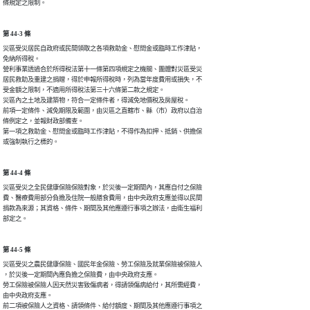
條規定之限制。
第 44-3 條
災區受災居民自政府或民間領取之各項救助金、慰問金或臨時工作津貼，

免納所得稅。

營利事業透過合於所得稅法第十一條第四項規定之機關、團體對災區受災

居民救助及重建之捐贈，得於申報所得稅時，列為當年度費用或損失，不

受金額之限制，不適用所得稅法第三十六條第二款之規定。

災區內之土地及建築物，符合一定條件者，得減免地價稅及房屋稅。

前項一定條件、減免期限及範圍，由災區之直轄市、縣（市）政府以自治

條例定之，並報財政部備查。

第一項之救助金、慰問金或臨時工作津貼，不得作為扣押、抵銷、供擔保

或強制執行之標的。
第 44-4 條
災區受災之全民健康保險保險對象，於災後一定期間內，其應自付之保險

費、醫療費用部分負擔及住院一般膳食費用，由中央政府支應並得以民間

捐款為來源；其資格、條件、期間及其他應遵行事項之辦法，由衛生福利

部定之。
第 44-5 條
災區受災之農民健康保險、國民年金保險、勞工保險及就業保險被保險人

，於災後一定期間內應負擔之保險費，由中央政府支應。

勞工保險被保險人因天然災害致傷病者，得請領傷病給付，其所需經費，

由中央政府支應。

前二項被保險人之資格、請領條件、給付額度、期間及其他應遵行事項之
