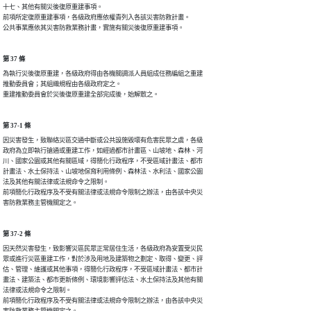
十七、其他有關災後復原重建事項。

前項所定復原重建事項，各級政府應依權責列入各該災害防救計畫。

公共事業應依其災害防救業務計畫，實施有關災後復原重建事項。
第 37 條
為執行災後復原重建，各級政府得由各機關調派人員組成任務編組之重建

推動委員會；其組織規程由各級政府定之。

重建推動委員會於災後復原重建全部完成後，始解散之。
第 37-1 條
因災害發生，致聯絡災區交通中斷或公共設施毀壞有危害民眾之虞，各級

政府為立即執行搶通或重建工作，如經過都市計畫區、山坡地、森林、河

川、國家公園或其他有關區域，得簡化行政程序，不受區域計畫法、都市

計畫法、水土保持法、山坡地保育利用條例、森林法、水利法、國家公園

法及其他有關法律或法規命令之限制。

前項簡化行政程序及不受有關法律或法規命令限制之辦法，由各該中央災

害防救業務主管機關定之。
第 37-2 條
因天然災害發生，致影響災區民眾正常居住生活，各級政府為安置受災民

眾或進行災區重建工作，對於涉及用地及建築物之劃定、取得、變更、評

估、管理、維護或其他事項，得簡化行政程序，不受區域計畫法、都市計

畫法、建築法、都市更新條例、環境影響評估法、水土保持法及其他有關

法律或法規命令之限制。

前項簡化行政程序及不受有關法律或法規命令限制之辦法，由各該中央災

害防救業務主管機關定之。