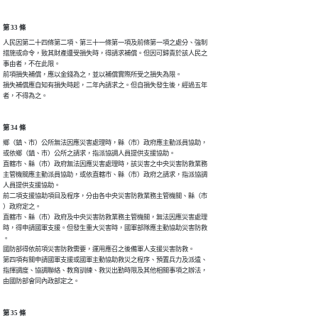
第 33 條
人民因第二十四條第二項、第三十一條第一項及前條第一項之處分、強制

措施或命令，致其財產遭受損失時，得請求補償。但因可歸責於該人民之

事由者，不在此限。

前項損失補償，應以金錢為之，並以補償實際所受之損失為限。

損失補償應自知有損失時起，二年內請求之。但自損失發生後，經過五年

者，不得為之。
第 34 條
鄉（鎮、市）公所無法因應災害處理時，縣（市）政府應主動派員協助，

或依鄉（鎮、市）公所之請求，指派協調人員提供支援協助。

直轄市、縣（市）政府無法因應災害處理時，該災害之中央災害防救業務

主管機關應主動派員協助，或依直轄市、縣（市）政府之請求，指派協調

人員提供支援協助。

前二項支援協助項目及程序，分由各中央災害防救業務主管機關、縣（市

）政府定之。

直轄市、縣（市）政府及中央災害防救業務主管機關，無法因應災害處理

時，得申請國軍支援。但發生重大災害時，國軍部隊應主動協助災害防救

。

國防部得依前項災害防救需要，運用應召之後備軍人支援災害防救。

第四項有關申請國軍支援或國軍主動協助救災之程序、預置兵力及派遣、

指揮調度、協調聯絡、教育訓練、救災出勤時限及其他相關事項之辦法，

由國防部會同內政部定之。
第 35 條