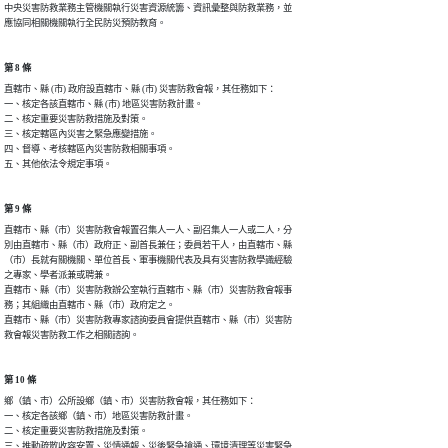
中央災害防救業務主管機關執行災害資源統籌、資訊彙整與防救業務，並

應協同相關機關執行全民防災預防教育。
第 8 條
直轄市、縣 (市) 政府設直轄市、縣 (市) 災害防救會報，其任務如下：

一、核定各該直轄市、縣 (市) 地區災害防救計畫。

二、核定重要災害防救措施及對策。

三、核定轄區內災害之緊急應變措施。

四、督導、考核轄區內災害防救相關事項。

五、其他依法令規定事項。
第 9 條
直轄市、縣（市）災害防救會報置召集人一人、副召集人一人或二人，分

別由直轄市、縣（市）政府正、副首長兼任；委員若干人，由直轄市、縣

（市）長就有關機關、單位首長、軍事機關代表及具有災害防救學識經驗

之專家、學者派兼或聘兼。

直轄市、縣（市）災害防救辦公室執行直轄市、縣（市）災害防救會報事

務；其組織由直轄市、縣（市）政府定之。

直轄市、縣（市）災害防救專家諮詢委員會提供直轄市、縣（市）災害防

救會報災害防救工作之相關諮詢。
第 10 條
鄉（鎮、市）公所設鄉（鎮、市）災害防救會報，其任務如下：

一、核定各該鄉（鎮、市）地區災害防救計畫。

二、核定重要災害防救措施及對策。

三、推動疏散收容安置、災情通報、災後緊急搶通、環境清理等災害緊急
