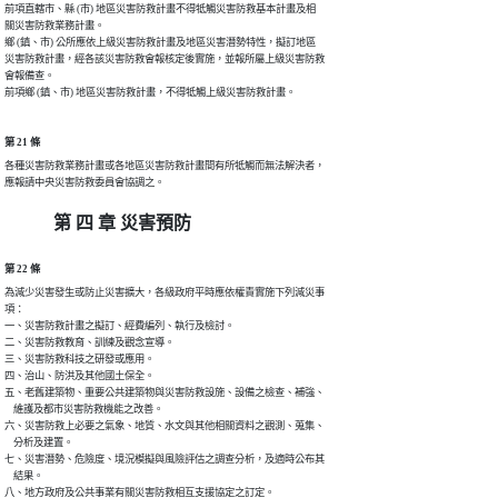
前項直轄市、縣 (市) 地區災害防救計畫不得牴觸災害防救基本計畫及相

關災害防救業務計畫。

鄉 (鎮、市) 公所應依上級災害防救計畫及地區災害潛勢特性，擬訂地區

災害防救計畫，經各該災害防救會報核定後實施，並報所屬上級災害防救

會報備查。

前項鄉 (鎮、市) 地區災害防救計畫，不得牴觸上級災害防救計畫。
第 21 條
各種災害防救業務計畫或各地區災害防救計畫間有所牴觸而無法解決者，

應報請中央災害防救委員會協調之。
第 四 章 災害預防
第 22 條
為減少災害發生或防止災害擴大，各級政府平時應依權責實施下列減災事

項：

一、災害防救計畫之擬訂、經費編列、執行及檢討。 

二、災害防救教育、訓練及觀念宣導。

三、災害防救科技之研發或應用。

四、治山、防洪及其他國土保全。 

五、老舊建築物、重要公共建築物與災害防救設施、設備之檢查、補強、

    維護及都市災害防救機能之改善。

六、災害防救上必要之氣象、地質、水文與其他相關資料之觀測、蒐集、

    分析及建置。

七、災害潛勢、危險度、境況模擬與風險評估之調查分析，及適時公布其

    結果。

八、地方政府及公共事業有關災害防救相互支援協定之訂定。
