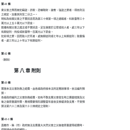
第 41 條
乘災害之際而故犯竊盜、詐欺、恐嚇取財、搶奪、強盜之罪者，得依刑法

之規定，加重其刑至二分之一。

明知為有關災害之不實訊息而為第三十條第一項之通報者，科新臺幣三十

萬元以上五十萬元以下罰金。

散播有關災害之謠言或不實訊息，足生損害於公眾或他人者，處三年以下

有期徒刑、拘役或新臺幣一百萬元以下罰金。

犯前項之罪，因而致人於死者，處無期徒刑或七年以上有期徒刑；致重傷

者，處三年以上十年以下有期徒刑。
第 42 條
（刪除）
第 八 章 附則
第 43 條
實施本法災害防救之經費，由各級政府按本法所定應辦事項，依法編列預

算。

各級政府編列之災害防救經費，如有不敷支應災害發生時之應變措施及災

後之復原重建所需，應視需要情形調整當年度收支移緩濟急支應，不受預

算法第六十二條及第六十三條規定之限制。
第 43-1 條
直轄市、縣（市）政府無法支應重大天然災害之災後復原重建等經費時，

得報請中央政府補助。
