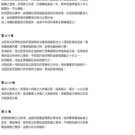
機構之貸款，其貸款之利息，於週轉金最長一年、資本性融資最長三年之

範圍內，予以補貼。

前項貸款必要時，由相關信用保證基金提供信用保證，信用保證成數為九

成，送保期間保證手續費免向受災企業計收。

前二項補貼範圍及作業程序，由各中央目的事業主管機關定之。
第 44-9 條
災區受災民眾對就其所受損害依法應負賠償責任之人提起民事訴訟者，暫

免繳納裁判費，於聲請強制執行時，並暫免繳納執行費。

前項訴訟，受災民眾為保全強制執行而聲請假扣押或假處分者，法院依民

事訴訟法所命供之擔保，不得高於請求標的金額或價額之十分之一。

前項擔保，得由主管機關出具保證書代之。

法院就第一項訴訟所為災區受災民眾勝訴之判決，得依職權宣告假執行。

法院因宣告假執行所命預供之擔保，準用前兩項規定。
第 44-10 條
第四十四條之一至第四十四條之九所稱災區，指因風災、震災、火山災害

或其他重大災害，造成嚴重人命傷亡之受創地區，其範圍由行政院公告並

刊登政府公報。
第 45 條
民間捐助救災之款項，由政府統籌處理救災事宜者，政府應尊重捐助者之

意見，專款專用，提供與災民救助直接有關之事項，不得挪為替代行政事

務或業務之費用，並應公布支用細目。