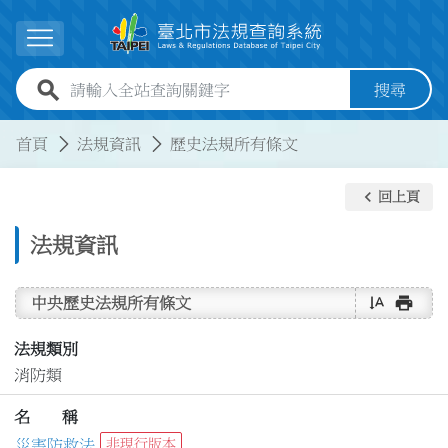
跳到主要內容
展開選單
全站查詢關鍵字欄位
搜尋
:::
:::
首頁
法規資訊
歷史法規所有條文
keyboard_arrow_left
回上頁
法規資訊
text_rotate_vertical
print
中央歷史法規所有條文
法規類別
消防類
名 稱
災害防救法
非現行版本