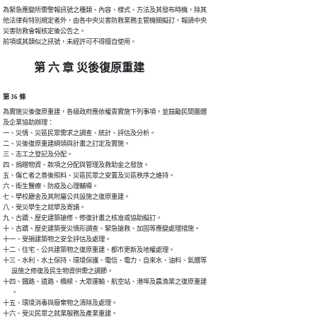
為緊急應變所需警報訊號之種類、內容、樣式、方法及其發布時機，除其

他法律有特別規定者外，由各中央災害防救業務主管機關擬訂，報請中央

災害防救會報核定後公告之。

前項或其類似之訊號，未經許可不得擅自使用。
第 六 章 災後復原重建
第 36 條
為實施災後復原重建，各級政府應依權責實施下列事項，並鼓勵民間團體

及企業協助辦理：

一、災情、災區民眾需求之調查、統計、評估及分析。

二、災後復原重建綱領與計畫之訂定及實施。

三、志工之登記及分配。

四、捐贈物資、款項之分配與管理及救助金之發放。

五、傷亡者之善後照料、災區民眾之安置及災區秩序之維持。

六、衛生醫療、防疫及心理輔導。

七、學校廳舍及其附屬公共設施之復原重建。

八、受災學生之就學及寄讀。

九、古蹟、歷史建築搶修、修復計畫之核准或協助擬訂。

十、古蹟、歷史建築受災情形調查、緊急搶救、加固等應變處理措施。

十一、受損建築物之安全評估及處理。

十二、住宅、公共建築物之復原重建、都市更新及地權處理。

十三、水利、水土保持、環境保護、電信、電力、自來水、油料、氣體等

      設施之修復及民生物資供需之調節。

十四、鐵路、道路、橋樑、大眾運輸、航空站、港埠及農漁業之復原重建

      。

十五、環境消毒與廢棄物之清除及處理。

十六、受災民眾之就業服務及產業重建。
