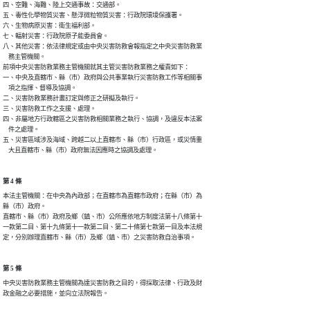
四、空難、海難、陸上交通事故：交通部。

五、毒性化學物質災害、懸浮微粒物質災害：行政院環境保護署。

六、生物病原災害：衛生福利部。

七、輻射災害：行政院原子能委員會。

八、其他災害：依法律規定或由中央災害防救會報指定之中央災害防救業

    務主管機關。

前項中央災害防救業務主管機關就其主管災害防救業務之權責如下：

一、中央及直轄市、縣（市）政府與公共事業執行災害防救工作等相關事

    項之指揮、督導及協調。

二、災害防救業務計畫訂定與修正之研擬及執行。

三、災害防救工作之支援、處理。

四、非屬地方行政轄區之災害防救相關業務之執行、協調，及違反本法案

    件之處理。

五、災害區域涉及海域、跨越二以上直轄市、縣（市）行政區，或災情重

    大且直轄市、縣（市）政府無法因應時之協調及處理。
第 4 條
本法主管機關：在中央為內政部；在直轄市為直轄市政府；在縣（市）為

縣（市）政府。

直轄市、縣（市）政府及鄉（鎮、市）公所應依地方制度法第十八條第十

一款第二目、第十九條第十一款第二目、第二十條第七款第一目及本法規

定，分別辦理直轄市、縣（市）及鄉（鎮、市）之災害防救自治事項。
第 5 條
中央災害防救業務主管機關為達災害防救之目的，得採取法律、行政及財

政金融之必要措施，並向立法院報告。