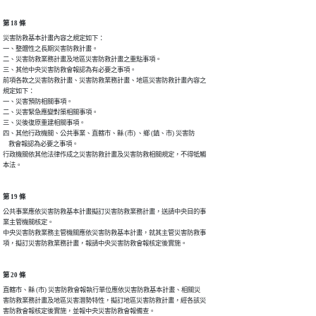
第 18 條
災害防救基本計畫內容之規定如下：

一、整體性之長期災害防救計畫。

二、災害防救業務計畫及地區災害防救計畫之重點事項。

三、其他中央災害防救會報認為有必要之事項。

前項各款之災害防救計畫、災害防救業務計畫、地區災害防救計畫內容之

規定如下：

一、災害預防相關事項。

二、災害緊急應變對策相關事項。

三、災後復原重建相關事項。

四、其他行政機關、公共事業、直轄市、縣 (市) 、鄉 (鎮、市) 災害防

    救會報認為必要之事項。

行政機關依其他法律作成之災害防救計畫及災害防救相關規定，不得牴觸

本法。
第 19 條
公共事業應依災害防救基本計畫擬訂災害防救業務計畫，送請中央目的事

業主管機關核定。

中央災害防救業務主管機關應依災害防救基本計畫，就其主管災害防救事

項，擬訂災害防救業務計畫，報請中央災害防救會報核定後實施。
第 20 條
直轄市、縣 (市) 災害防救會報執行單位應依災害防救基本計畫、相關災

害防救業務計畫及地區災害潛勢特性，擬訂地區災害防救計畫，經各該災

害防救會報核定後實施，並報中央災害防救會報備查。
