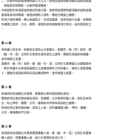
二、同意內政部選擇損失最小之方法，使用該建築物屋頂層架設微波電臺

    或衛星地球電臺，以維持電波暢通。

內政部對於前項因協商達成改善方案，或使用該建築物屋頂層架設微波電

臺或衛星地球電臺，致造成相對人損失，應給付相當之補償。

前項之損失補償，應以協議為之，作成協議書，並得為執行名義。有關損

失補償之程序、方法、期限、金額及其他相關事項之辦法，由內政部定之

。
第 24 條
為保護人民生命、財產安全或防止災害擴大，直轄市、縣（市）政府、鄉

（鎮、市、區）公所於災害發生或有發生之虞時，應勸告或強制其撤離，

並作適當之安置。

直轄市、縣（市）政府、鄉（鎮、市、區）公所於災害應變之必要範圍內

，對於有擴大災害或妨礙救災之設備或物件之所有權人、使用人或管理權

人，應勸告或強制其除去該設備或物件，並作適當之處置。
第 25 條
各級政府及相關公共事業，應實施災害防救訓練及演習。

實施前項災害防救訓練及演習，各機關、公共事業所屬人員、居民及其他

公、私立學校、團體、公司、廠場有共同參與或協助之義務。

參與前項災害防救訓練、演習之人員，其所屬機關 (構) 、學校、團體、

公司、廠場應給予公假。
第 26 條
各級政府及相關公共事業應置專職人員，鄉（鎮、市、區）公所於未置專

職人員前，得置兼職人員，執行災害預防各項工作。