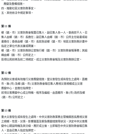
    應變及整備措施。

四、推動社區災害防救事宜。

五、其他依法令規定事項。
第 11 條
鄉（鎮、市）災害防救會報置召集人、副召集人各一人，委員若干人。召

集人由鄉（鎮、市）長擔任；副召集人由鄉（鎮、市）公所主任秘書或秘

書擔任；委員由鄉（鎮、市）長就各該鄉（鎮、市）地區災害防救計畫中

指定之單位代表派兼或聘兼。

鄉（鎮、市）災害防救辦公室執行鄉（鎮、市）災害防救會報事務；其組

織由鄉（鎮、市）公所定之。

區得比照前條及前二項規定，成立災害防救會報及災害防救辦公室。
第 12 條
為預防災害或有效推行災害應變措施，當災害發生或有發生之虞時，直轄

市、縣 (市) 及鄉 (鎮、市) 災害防救會報召集人應視災害規模成立災害

應變中心，並擔任指揮官。

前項災害應變中心成立時機、程序及編組，由直轄市、縣 (市) 政府及鄉

 (鎮、市) 公所定之。
第 13 條
重大災害發生或有發生之虞時，中央災害防救業務主管機關首長應視災害

之規模、性質、災情、影響層面及緊急應變措施等狀況，決定中央災害應

變中心開設時機及其分級，應於成立後，立即報告中央災害防救會報召集

人，並由召集人指定指揮官。
