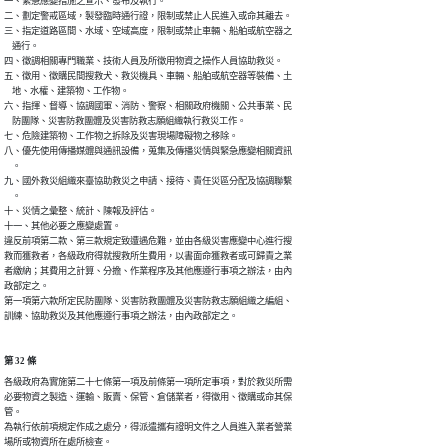
一、緊急應變措施之宣示、發布及執行。

二、劃定警戒區域，製發臨時通行證，限制或禁止人民進入或命其離去。

三、指定道路區間、水域、空域高度，限制或禁止車輛、船舶或航空器之

    通行。

四、徵調相關專門職業、技術人員及所徵用物資之操作人員協助救災。

五、徵用、徵購民間搜救犬、救災機具、車輛、船舶或航空器等裝備、土

    地、水權、建築物、工作物。

六、指揮、督導、協調國軍、消防、警察、相關政府機關、公共事業、民

    防團隊、災害防救團體及災害防救志願組織執行救災工作。

七、危險建築物、工作物之拆除及災害現場障礙物之移除。

八、優先使用傳播媒體與通訊設備，蒐集及傳播災情與緊急應變相關資訊

    。

九、國外救災組織來臺協助救災之申請、接待、責任災區分配及協調聯繫

    。

十、災情之彙整、統計、陳報及評估。

十一、其他必要之應變處置。

違反前項第二款、第三款規定致遭遇危難，並由各級災害應變中心進行搜

救而獲救者，各級政府得就搜救所生費用，以書面命獲救者或可歸責之業

者繳納；其費用之計算、分擔、作業程序及其他應遵行事項之辦法，由內

政部定之。

第一項第六款所定民防團隊、災害防救團體及災害防救志願組織之編組、

訓練、協助救災及其他應遵行事項之辦法，由內政部定之。
第 32 條
各級政府為實施第二十七條第一項及前條第一項所定事項，對於救災所需

必要物資之製造、運輸、販賣、保管、倉儲業者，得徵用、徵購或命其保

管。

為執行依前項規定作成之處分，得派遣攜有證明文件之人員進入業者營業

場所或物資所在處所檢查。