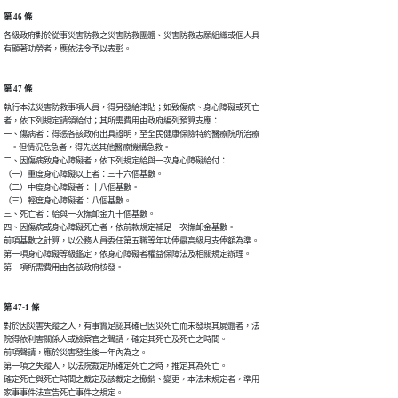
第 46 條
各級政府對於從事災害防救之災害防救團體、災害防救志願組織或個人具

有顯著功勞者，應依法令予以表彰。
第 47 條
執行本法災害防救事項人員，得另發給津貼；如致傷病、身心障礙或死亡

者，依下列規定請領給付；其所需費用由政府編列預算支應：

一、傷病者：得憑各該政府出具證明，至全民健康保險特約醫療院所治療

    。但情況危急者，得先送其他醫療機構急救。

二、因傷病致身心障礙者，依下列規定給與一次身心障礙給付：

（一）重度身心障礙以上者：三十六個基數。

（二）中度身心障礙者：十八個基數。

（三）輕度身心障礙者：八個基數。

三、死亡者：給與一次撫卹金九十個基數。

四、因傷病或身心障礙死亡者，依前款規定補足一次撫卹金基數。

前項基數之計算，以公務人員委任第五職等年功俸最高級月支俸額為準。

第一項身心障礙等級鑑定，依身心障礙者權益保障法及相關規定辦理。

第一項所需費用由各該政府核發。
第 47-1 條
對於因災害失蹤之人，有事實足認其確已因災死亡而未發現其屍體者，法

院得依利害關係人或檢察官之聲請，確定其死亡及死亡之時間。

前項聲請，應於災害發生後一年內為之。

第一項之失蹤人，以法院裁定所確定死亡之時，推定其為死亡。

確定死亡與死亡時間之裁定及該裁定之撤銷、變更，本法未規定者，準用

家事事件法宣告死亡事件之規定。
