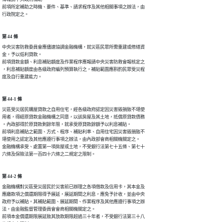
前項所定補助之時機、要件、基準、請求程序及其他相關事項之辦法，由

行政院定之。
第 44 條
中央災害防救委員會應儘速協調金融機構，就災區民眾所需重建或修繕資

金，予以低利貸款。

前項貸款金額、利息補貼額度及作業程序應報請中央災害防救會報核定之

，利息補貼額度由各級政府編列預算執行之，補貼範圍應斟酌民眾受災程

度及自行重建能力。
第 44-1 條
災區受災居民購屋貸款之自用住宅，經各級政府認定因災害毀損致不堪使

用者，得經原貸款金融機構之同意，以該房屋及其土地，抵償原貸款債務

。內政部得於原貸款剩餘年限，就承受原貸款餘額予以利息補貼。

前項利息補貼之範圍、方式、程序、補貼利率、自用住宅因災害毀損致不

堪使用之認定及其他應遵行事項之辦法，由內政部會商相關機關定之。

金融機構承受、處置第一項房屋或土地，不受銀行法第七十五條、第七十

六條及保險法第一百四十六條之二規定之限制。
第 44-2 條
金融機構對災區受災居民於災害前已辦理之各項借款及信用卡，其本金及

應繳款項之償還期限得予展延，展延期間之利息，應免予計收，並由中央

政府予以補貼。其補貼範圍、展延期間、作業程序及其他應遵行事項之辦

法，由金融監督管理委員會會商相關機關定之。

前項本金償還期限展延致其放款期限超過三十年者，不受銀行法第三十八
