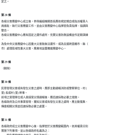
定之。
第 28 條
各級災害應變中心成立後，參與編組機關首長應依規定親自或指派權責人

員進駐，執行災害應變工作，並由災害應變中心指揮官負責指揮、協調與

整合。

各級災害應變中心應有固定之運作處所，充實災害防救設備並作定期演練

。

為免中央災害應變中心因重大災害致無法運作，或為支援跨直轄市、縣（

市）處理區域性重大災害，應異地設置備援應變中心。
第 29 條
（刪除）
第 30 條
民眾發現災害或有發生災害之虞時，應即主動通報消防或警察單位、村 (

里) 長或村 (里) 幹事。

前項之受理單位或人員接受災情通報後，應迅速採取必要之措施。

各級政府及公共事業發現、獲知災害或有發生災害之虞時，應主動蒐集、

傳達相關災情並迅速採取必要之處置。
第 31 條
各級政府成立災害應變中心後，指揮官於災害應變範圍內，依其權責分別

實施下列事項，並以各級政府名義為之：
