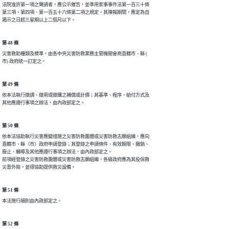
法院准許第一項之聲請者，應公示催告，並準用家事事件法第一百三十條

第三項、第四項、第一百五十六條第二項之規定。其陳報期間，應定為自

揭示之日起三星期以上二個月以下。
第 48 條
災害救助種類及標準，由各中央災害防救業務主管機關會商直轄市、縣 (

市) 政府統一訂定之。
第 49 條
依本法執行徵調、徵用或徵購之補償或計價；其基準、程序、給付方式及

其他應遵行事項之辦法，由內政部定之。
第 50 條
依本法協助執行災害應變措施之災害防救團體或災害防救志願組織，應向

直轄市、縣（市）政府申請登錄；其登錄之申請條件、有效期限、撤銷、

廢止、輔導及其他應遵行事項之辦法，由內政部定之。

前項經登錄之災害防救團體或災害防救志願組織，各級政府應為其投保救

災意外險，並得協助提供救災設備。
第 51 條
本法施行細則由內政部定之。
第 52 條