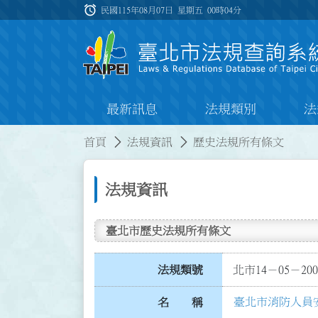
跳到主要內容
alarm
:::
民國115年08月07日 星期五
00時04分
最新訊息
法規類別
法
:::
:::
首頁
法規資訊
歷史法規所有條文
法規資訊
臺北市歷史法規所有條文
法規類號
北市14－05－200
臺北市消防人員
名 稱