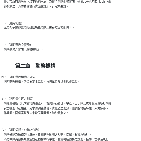
    臺北市政府消防局（以下簡稱本局）為健全消防勤務實施，依據八十六年四月八日內政

    部核頒之「消防勤務暫行實施要點」，訂定本要點。

二、（適用範圍）

    本局各大隊所屬分隊編排勤務分配表應依照本要點行之。

三、（消防勤務之實施）

    消防勤務之實施，應晝夜執行。

第二章 勤務機構
四、（消防勤務機構之區分）

    消防勤務機構，區分為基本單位、執行單位及規劃監督單位。

五、（消防責任區之劃分）

    消防責任區（以下簡稱責任區），為消防勤務基本單位，由小隊長或隊員負責執行消防

    安全檢查（或抽查）或水源調查勤務。責任區之劃分，應參酌地區特性、人力多寡、工

    作繁簡、面積廣狹及未來發展等因素，適當規劃之。

六、（消防分隊、中隊之任務）

    消防分隊為勤務執行單位，負責轄區勤務之規劃、指揮、督導及執行。

    消防中隊為勤務規劃監督或勤務執行單位，負責轄區勤務之規劃、指揮、督導及執行。
