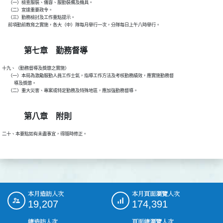
      （一）檢查服裝、儀容、服勤裝備及機具。

      （二）宣達重要政令。

      （三）勤務檢討及工作重點提示。

      前項勤前教育之實施，各大（中）隊每月舉行一次，分隊每日上午八時舉行。

第七章 勤務督導
十九、（勤務督導及獎懲之實施）

      （一）本局為激勵服勤人員工作士氣，指導工作方法及考核勤務績效，應實施勤務督

            導及獎懲。

      （二）重大災害、專案或特定勤務及特殊地區，應加強勤務督導。

第八章 附則
二十、本要點如有未盡事宜，得隨時修正。

本月造訪人次
本月頁面瀏覽人次
:::
19,207
174,391
總造訪人次
頁面總瀏覽人次