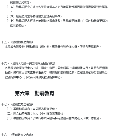
              視實際狀況排定。

      （十五）勤務分配之方式由各單位考量其人力及地區特性等因素依實際需要彈性運作

              。

      （十六）巡邏防災宣導勤務優先處理突發事故。

      （十七）勤務分配表經排定後即禁止擅自塗改，勤務變更時須由主管於勤務變更欄內

              載明並核章。

十五、（整體勤務之實施）

      本局或大隊設有特種勤務隊（組）者，應依其任務分派人員，服行各專屬勤務。

十六、（消防人力統一調度指揮及相互協助）

      各級救災救護指揮中心，統一調度、指揮、管制所屬下級機關及人員，執行各種相關

      勤務。遇有重大災害或其他事故時，得協調相關機關協助。指揮調度權順位為局救災

      救護指揮中心，其次為大隊救災救護指揮中心。

第六章 勤前教育
十七、（勤前教育之種類）

      （一）基層勤前教育：以分隊為實施單位。

      （二）聯合勤前教育：以大（中）隊為實施單位。

      （三）專案勤前教育：於執行專案或臨時特定勤務前由本局或大（中）隊實施。

十八、（勤前教育之內容）
