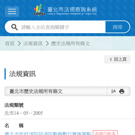
跳到主要內容
展開選單
全站查詢關鍵字欄位
搜尋
:::
:::
首頁
法規資訊
歷史法規所有條文
keyboard_arrow_left
回上頁
法規資訊
text_rotate_vertical
print
臺北市歷史法規所有條文
法規類號
北市14－05－2005
名 稱
臺北市政府消防局消防勤務暫行實施要點
非現行版本