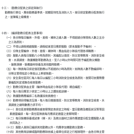
十三、（勤務分配表之排定與執行）

      勤務執行單位，應依勤務基準表，就轄區特性及消防人力，按日排定勤務分配表執行

      之，並陳報上級備查。

十四、（編排勤務分配表注意事項）

      （一）各分隊每日輪休、外宿、差假、補休之總人數，不得超過分隊現有人數之五分

            之三為原則。

      （二）不得以請假規避服勤，請假結束翌日應即服勤（即未服勤不予輪休）。

      （三）分隊主管輪休、外宿、差假、補休時，應由指定小隊長代理各項職務。

      （四）服勤人員每日服勤八小時為原則，其編配以值班、防災宣導教育、消防安全檢

            查、水源調查、救護備勤等勤務為主，至八小時以外時間可酌予編配救災備勤

            、搶救演練、裝備器材保養及其他臨時勤務。

      （五）每一隊員每日排定值班勤務以不超過四小時為原則，如隊員人數不敷編排時，

            分隊主管得指定小隊長以上幹部執勤。

      （六）安全責任區同仁每人每日以編配二小時消防安全檢查為原則，夜間可依實際需

            要編配約定或聯合檢查勤務。

      （七）勤務分配表由主管〈輪休時由指定小隊長代理〉親自編配。

      （八）每人每日應至少排定二小時以上之體技能訓練。

      （九）救護勤務應編排二名救護技術員擔任。

      （十）勤務項目得輪流互換，每人每日擔服值班、防災宣導教育、消防安全檢查、水

            源調查之總時數應力求平均。

      （十一）責任區查察勤務應依據查察預定表排定之時程，當日勤務及轄區狀況等等因

              素適當編排，每一責任區隊員每月應排定適當之查察時間。

      （十二）每日裝備保養或試車（梯、水）及救災器材之操作應適當分配全體服勤人員

              共同為之。

      （十三）服勤人員除已編排其他勤務以外，均應參加備勤救災勤務。

      （十四）其他教育訓練或臨時勤務除依據上級單位排定之行程辦理外，由各分隊主管
