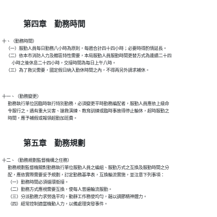
第四章 勤務時間
十、（勤務時間）

    （一）服勤人員每日勤務八小時為原則，每週合計四十四小時；必要時得酌情延長。

    （二）依本市消防人力及轄區特性需要，本局服勤人員服勤時間更替方式為連續二十四

          小時之後休息二十四小時，交接時間為每日上午八時。

    （三）為了救災需要，國定假日納入勤休時間之內，不得再另外請求補休。

十一、（勤務變更）

      勤務執行單位因臨時執行特別勤務，必須變更平時勤務編配者，服勤人員應依上級命

      令服行之。遇有重大災害、搶救演練、教育訓練或臨時事故得停止輪休，超時服勤之

      時間，應予補假或報領超勤加班費。

第五章 勤務規劃
十二、（勤務規劃監督機構之任務）

      勤務規劃監督機關對勤務執行單位服勤人員之編組、服勤方式之互換及服勤時間之分

      配，應依實際需要妥予規劃，訂定勤務基準表，互換輪流實施，並注意下列事項：

      （一）勤務時間必須循環銜接。

      （二）勤務方式應視需要互換，使每人普遍輪流服勤。

      （三）分派勤務力求勞逸平均，動靜工作務使均勻，藉以調節精神體力。

      （四）經常控制適當機動人力，以備處理突發事件。
