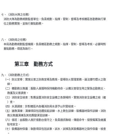
七、（消防大隊之任務）

    消防大隊為勤務規劃監督單位，負責規劃、指揮、管制、督導及考核轄區各勤務執行單

    位之勤務實施，並執行重點勤務。

八、（消防局之任務）

    本局為勤務規劃監督機關，負責轄區勤務之規劃、指揮、管制、督導及考核，必要時對

    重點勤務，得逕為執行。

第三章 勤務方式
九、（消防勤務之方式）

    （一）防災宣導：實施災害之防救宣導及教育，督導防火管理業務，違法爆竹煙火之取

          締。

    （二）備勤救災救護：服勤人員隨時保持機動待命，以備災害發生時之緊急出勤救災、

          救護及災害調查。

    （三）消防安全檢查：對應設置消防安全設備之各類場所，實施消防安全設備之檢（複

          ）查。

    （四）水源調查：針對轄區內各種消防用水源予以列管檢查。

    （五）搶救演練：演練項目包括體技能訓練、水上救生訓練、裝備器材操作訓練、消防

          救災救護演練及其他應變演習訓練。

    （六）值班：由服勤人員於值勤台值守之，負責通訊聯絡、傳達命令、接受報案及維護

          駐地安全。

    （七）裝備器材保養：執勤項目包括試車、試水、試梯及其裝備器材之操作保養、檢查

          。
