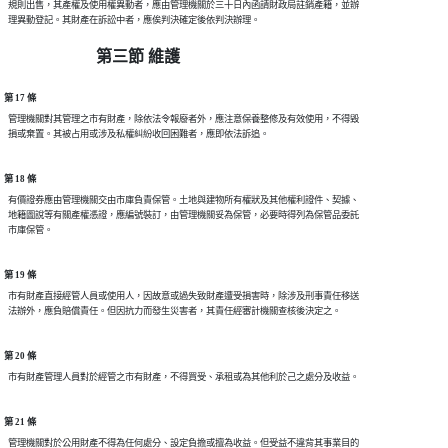
  規則出售，其產權及使用權異動者，應由管理機關於三十日內函請財政局註銷產籍，並辦

第三節 維護
第 17 條
  管理機關對其管理之市有財產，除依法令報廢者外，應注意保養整修及有效使用，不得毀

第 18 條
  有價證券應由管理機關交由市庫負責保管。土地與建物所有權狀及其他權利證件、契據、

  地籍圖說等有關產權憑證，應編號裝訂，由管理機關妥為保管，必要時得列為保管品委託

第 19 條
  市有財產直接經管人員或使用人，因故意或過失致財產遭受損害時，除涉及刑事責任移送

第 20 條
第 21 條
  管理機關對於公用財產不得為任何處分、設定負擔或擅為收益。但受益不違背其事業目的
