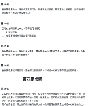
第 45 條
  各機關租用房地，應依規定租賃契約。如係租地建屋者，應設定地上權登記；如有通道交

第 46 條
  房地有左列情形之一者，不得租用或押租：

  一、已有糾紛者。

第 47 條
  租用或押租房地，除租地建屋者外，其租期最長不得超過五年，屆時如需繼續使用，應報

第 48 條
第四節 借用
第 49 條
  非公用財產得供各級政府機關、部隊、公立學校因臨時性或緊急性之公務用或公共用，為

  短期之借用，其借用期間不得逾六個月，如屬土地，並不得供建築使用。但情形特殊必需

  使用，經層報行政院核准者，不在此限。
