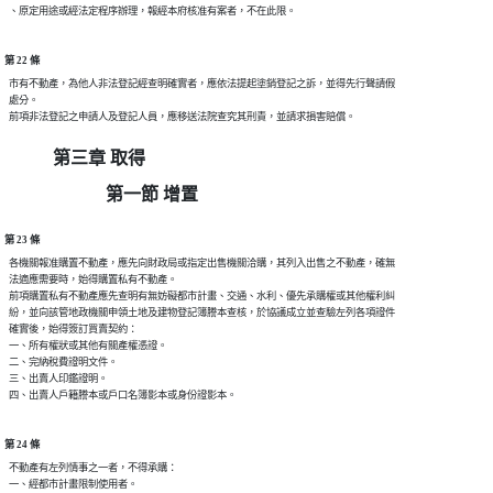
第 22 條
  市有不動產，為他人非法登記經查明確實者，應依法提起塗銷登記之訴，並得先行聲請假

  處分。

第三章 取得
第一節 增置
第 23 條
  各機關報准購置不動產，應先向財政局或指定出售機關洽購，其列入出售之不動產，確無

  法適應需要時，始得購置私有不動產。

  前項購置私有不動產應先查明有無妨礙都市計畫、交通、水利、優先承購權或其他權利糾

  紛，並向該管地政機關申領土地及建物登記簿謄本查核，於協議成立並查驗左列各項證件

  確實後，始得簽訂買賣契約：

  一、所有權狀或其他有關產權憑證。

  二、完納稅費證明文件。

  三、出賣人印鑑證明。

第 24 條
  不動產有左列情事之一者，不得承購：

  一、經都市計畫限制使用者。
