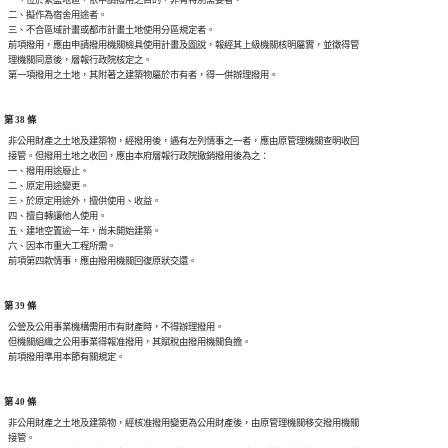
  二、擬作為宿舍用途者。

  三、不合區域計畫或都市計畫土地使用分區規定者。

  前項撥用，應由申請撥用機關檢具使用計畫及圖說，報經其上級機關核明屬實，並徵得管

  理機關同意後，層報行政院核定之。

第 38 條
  非公用財產之土地及建築物，經撥用後，遇有左列情事之一者，應由原管理機關查明收回

  接管。但撥用土地之收回，應由本府層報行政院撤銷撥用後為之：

  一、撥用用途廢止。

  二、原定用途變更。

  三、於原定用途外，擅供使用、收益。

  四、擅自轉讓他人使用。

  五、建地空置逾一年，尚未開始建築。

  六、因本市重大工程所需。

第 39 條
  公營及公用事業機構需用市有財產時，不得辦理撥用。

  但機關組織之公用事業得報准撥用，其賦稅由撥用機關負擔。

第 40 條
  非公用財產之土地及建築物，經核准撥用變更為公用財產後，由原管理機關移交撥用機關

  接管。
