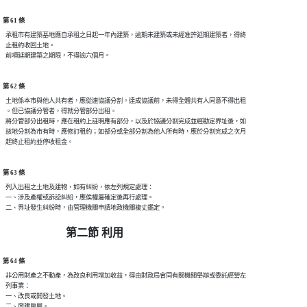
第 61 條
  承租市有建築基地應自承租之日起一年內建築，逾期未建築或未經准許延期建築者，得終

  止租約收回土地。

第 62 條
  土地係本市與他人共有者，應從速協議分割。達成協議前，未得全體共有人同意不得出租

  。但已協議分管者，得就分管部分出租。

  將分管部分出租時，應在租約上註明應有部分，以及於協議分割完成並經勘定界址後，如

  該地分割為市有時，應修訂租約；如部分或全部分割為他人所有時，應於分割完成之次月

第 63 條
  列入出租之土地及建物，如有糾紛，依左列規定處理：

  一、涉及產權或訴訟糾紛，應俟權屬確定後再行處理。

第二節 利用
第 64 條
  非公用財產之不動產，為改良利用增加收益，得由財政局會同有關機關舉辦或委託經營左

  列事業：

  一、改良或開發土地。

  二、興建房屋。
