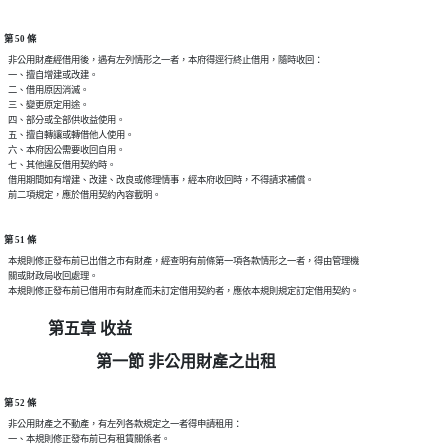
第 50 條
  非公用財產經借用後，遇有左列情形之一者，本府得逕行終止借用，隨時收回：

  一、擅自增建或改建。

  二、借用原因消滅。

  三、變更原定用途。

  四、部分或全部供收益使用。

  五、擅自轉讓或轉借他人使用。

  六、本府因公需要收回自用。

  七、其他違反借用契約時。

  借用期間如有增建、改建、改良或修理情事，經本府收回時，不得請求補償。

第 51 條
  本規則修正發布前已出借之市有財產，經查明有前條第一項各款情形之一者，得由管理機

  關或財政局收回處理。

第五章 收益
第一節 非公用財產之出租
第 52 條
  非公用財產之不動產，有左列各款規定之一者得申請租用：

  一、本規則修正發布前已有租賃關係者。
