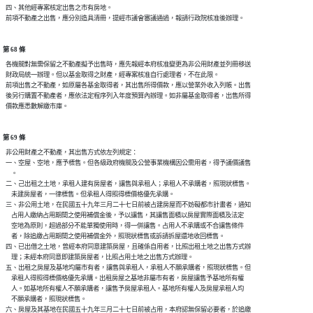
  四、其他經專案核定出售之市有房地。

第 68 條
  各機關對無需保留之不動產擬予出售時，應先報經本府核准變更為非公用財產並列冊移送

  財政局統一辦理。但以基金取得之財產，經專案核准自行處理者，不在此限。

  前項出售之不動產，如原屬各基金取得者，其出售所得價款，應以營業外收入列帳。出售

  後另行購置不動產者，應依法定程序列入年度預算內辦理。如非屬基金取得者，出售所得

第 69 條
  非公用財產之不動產，其出售方式依左列規定：

  一、空屋、空地，應予標售。但各級政府機關及公營事業機構因公需用者，得予議價議售

      。

  二、己出租之土地，承租人建有房屋者，讓售與承租人；承租人不承購者，照現狀標售。

      未建房屋者，一律標售。但承租人得照得標價格優先承購。

  三、非公用土地，在民國五十九年三月二十七日前被占建房屋而不妨礙都市計畫者，通知

      占用人繳納占用期間之使用補償金後，予以讓售，其讓售面積以房屋實際面積及法定

      空地為原則，超過部分不能單獨使用時，得一併讓售。占用人不承購或不合讓售條件

      者，除追繳占用期間之使用補償金外，照現狀標售或訴請拆屋還地收回標售。

  四、已出借之土地，曾經本府同意建築房屋，且確係自用者，比照出租土地之出售方式辦

      理；未經本府同意即建築房屋者，比照占用土地之出售方式辦理。

  五、出租之房屋及基地均屬市有者，讓售與承租人，承租人不願承購者，照現狀標售。但

      承租人得照得標價格優先承購。出租房屋之基地非屬市有者，房屋讓售予基地所有權

      人。如基地所有權人不願承購者，讓售予房屋承租人。基地所有權人及房屋承租人均

      不願承購者，照現狀標售。

  六、房屋及其基地在民國五十九年三月二十七日前被占用，本府認無保留必要者，於追繳
