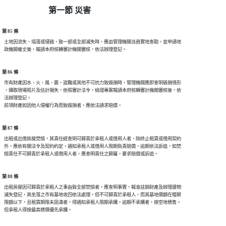
第一節 災害
第 85 條
  土地因流失、塌落或侵蝕，致一部或全部滅失時，應由管理機關派員實地查勘，並申請地

第 86 條
  市有財產因水、火、風、震、盜難或其他不可抗力致毀損時，管理機關應即查明毀損情形

  ，攝取現場照片及估計損失，依照審計法令，檢證專案報請本府核轉審計機關審核後，依

  法辦理登記。

第 87 條
  出租或出借房屋焚燬，其責任經查明可歸責於承租人或借用人者，除終止租賃或借用契約

  外，應依有關法令及契約約定，通知承租人或借用人限期負責賠償，逾期依法訴追，如焚

第 88 條
  出租房屋因可歸責於承租人之事由致全部焚燬者，應查明事實，報准註銷財產及辦理建物

  滅失登記，其坐落之市有基地收回依法處理。但不可歸責於承租人，而其基地價額在稽察

  限額以下，且租賃期限未屆滿者，得通知承租人限期承購。逾期不承購者，按空地標售。
