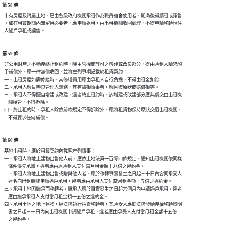
第 58 條
  市有房屋及附屬土地，已由各級政府機關承租作為職員宿舍使用者，期滿後得續租或讓售

  。如在租賃期間內無留用必要者，應申請退租，由出租機關收回處理，不得申請移轉現住

第 59 條
  非公用財產之不動產終止租約時，除主管機關許可之增建或改良部分，得由承租人請求酌

  予補償外，應一律無償收回，並將左列事項記載於租賃契約：

  一、出租房屋如需修繕時，其修繕費用應由承租人自行負擔，不得由租金扣除。

  二、承租人應負善良管理人義務，其有毀損情事者，應回復原狀或賠償損害。

  三、承租人不得擅自增建或改建，違者終止租約時，該增建或改建部分應無償交由出租機

      關接管，不得拆除。

  四、終止租約時，承租人除依前款規定不得拆除外，應將租賃物保持原狀交還出租機關，

第 60 條
  基地出租時，應於租賃契約內載明左列情事：

  一、承租人將地上建物出售他人前，應依土地法第一百零四條規定，通知出租機關依同樣

      條件優先承購，違者應由原承租人支付當月租金額十八倍之違約金。

  二、承租人將地上建物出售或贈與他人者，應於移轉事實發生之日起三十日內會同承受人

      連名向出租機關申請過戶承租，違者應由承租人支付當月租金額十五倍之違約金。

  三、承租土地因繼承而移轉者，繼承人應於事實發生之日起六個月內申請過戶承租，違者

      應由繼承承租人支付當月租金額十五倍之違約金。

  四、承租土地之地上建物，經法院執行拍賣移轉者，其承受人應於法院發給產權移轉證明

      書之日起三十日內向出租機關申請過戶承租，違者應由承受人支付當月租金額十五倍
