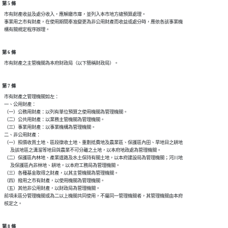
第 5 條
  市有財產收益及處分收入，應解繳市庫，並列入本市地方總預算處理。

  事業用之市有財產，在使用期間奉准變更為非公用財產而收益或處分時，應依各該事業機

第 6 條
第 7 條
  市有財產之管理機關如左：

  一、公用財產：

  （一）公務用財產：以列有單位預算之使用機關為管理機關。

  （二）公共用財產：以業務主管機關為管理機關。

  （三）事業用財產：以事業機構為管理機關。

  二、非公用財產：

  （一）照價收買土地、區段徵收土地、重劃抵費地及農業區、保護區內田、旱地目之耕地

        及該地區之溝溜等地目與農業不可分離之土地，以本府地政處為管理機關。

  （二）保護區內林地、產業道路及水土保持有關土地，以本府建設局為管理機關；河川地

        及保護區內非林地、耕地，以本府工務局為管理機關。

  （三）各種基金取得之財產，以其主管機關為管理機關。

  （四）撥用之市有財產，以使用機關為管理機關。

  （五）其他非公用財產，以財政局為管理機關。

  前項未區分管理機關或為二以上機關共同使用，不屬同一管理機關者，其管理機關由本府

第 8 條