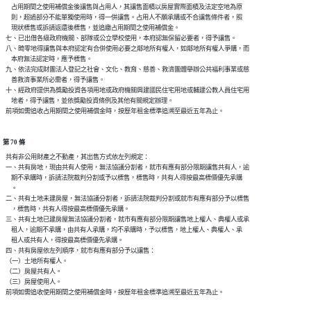
      占用期間之使用補償金後讓售與占用人，其讓售面積以房屋實際面積及法定空地為原

      則，超過部分不能單獨使用時，得一併讓售。占用人不願承購或不合讓售條件者，照

      現狀標售或訴請返還後標售，並追繳占用期間之使用補償金。

  七、已出借各級政府機關、部隊或公立學校使用，本府認無保留必要者，得予讓售。

  八、畸零地得讓售與本府認定有合併使用必要之鄰地所有權人，如鄰地所有權人爭購，而

      本府無法認定時，應予標售。

  九、依法完成財團法人登記之社會、文化、教育、慈善、救濟團體舉辦公共福利事業或慈

      善救濟事業所必需者，得予讓售。

  十、經政府提供為獎勵投資各項用地或政府機關興建國民住宅用地或輔建公教人員住宅用

      地者，得予讓售，並依獎勵投資條例及其他有關規定辦理。

第 70 條
  共有非公用財產之不動產，其出售方式依左列規定：

  一、共有房地，現由共有人使用，無法協議分割者，就市有應有部分限期讓售共有人，逾

      期不承購時，訴請法院裁判分割或予以標售，標售時，共有人得按最高標價優先承購

      。

  二、共有土地未建房屋，無法協議分割者，訴請法院裁判分割或就市有應有部分予以標售

      ，標售時，共有人得按最高標價優先承購。

  三、共有土地已建房屋無法協議分割者，就市有應有部分限期讓售地上權人、典權人或承

      租人，逾期不承購，由共有人承購，均不承購時，予以標售，地上權人、典權人、承

      租人或共有人，得按最高標價優先承購。

  四、共有房屋依左列順序，就市有應有部分予以讓售：

  （一）土地所有權人。

  （二）房屋共有人。

  （三）房屋使用人。
