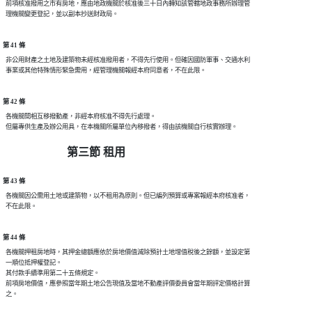
  前項核准撥用之市有房地，應由地政機關於核准後三十日內轉知該管轄地政事務所辦理管

第 41 條
  非公用財產之土地及建築物未經核准撥用者，不得先行使用。但確因國防軍事、交通水利

第 42 條
  各機關間相互移撥動產，非經本府核准不得先行處理。

第三節 租用
第 43 條
  各機關因公需用土地或建築物，以不租用為原則。但已編列預算或專案報經本府核准者，

第 44 條
  各機關押租房地時，其押金總額應依於房地價值減除預計土地增值稅後之餘額，並設定第

  一順位抵押權登記。

  其付款手續準用第二十五條規定。

  前項房地價值，應參照當年期土地公告現值及當地不動產評價委員會當年期評定價格計算
