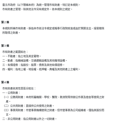
  臺北市政府（以下簡稱本府）為統一管理市有財產，特訂定本規則。

第 2 條
  本規則所稱市有財產，係指本市依法令規定或報奉行政院核准或由於預算支出、接受贈與

第 3 條
  市有財產之範圍如左：

  一、不動產：指土地及其定著物。

  二、動產：指機械設備、交通運輸設備及其他雜項設備。

  三、有價證券：指股份、股票、債券及其他有價證券。

第 4 條
  市有財產依其性質區分如左：

  一、公用財產：

  （一）公務用財產：本府所屬機關、學校、醫院、救濟院等供辦公作業及宿舍等使用之財

        產。

  （二）公共用財產：直接供公共使用之財產。

  （三）事業用財產：市營事業機構使用之財產。但市營事業為公司組織者，僅指其股份而

        言。
