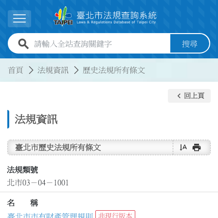
跳到主要內容
展開選單
全站查詢關鍵字欄位
搜尋
:::
:::
首頁
法規資訊
歷史法規所有條文
keyboard_arrow_left
回上頁
法規資訊
text_rotate_vertical
print
臺北市歷史法規所有條文
法規類號
北市03－04－1001
名 稱
臺北市市有財產管理規則
非現行版本