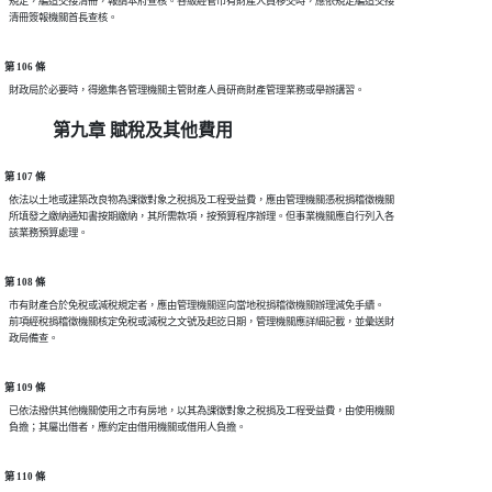
  規定，編造交接清冊，報請本府查核。各級經管市有財產人員移交時，應依規定編造交接

第 106 條
第九章 賦稅及其他費用
第 107 條
  依法以土地或建築改良物為課徵對象之稅捐及工程受益費，應由管理機關憑稅捐稽徵機關

  所填發之繳納通知書按期繳納，其所需款項，按預算程序辦理。但事業機關應自行列入各

第 108 條
  市有財產合於免稅或減稅規定者，應由管理機關逕向當地稅捐稽徵機關辦理減免手續。

  前項經稅捐稽徵機關核定免稅或減稅之文號及起訖日期，管理機關應詳細記載，並彙送財

第 109 條
  已依法撥供其他機關使用之市有房地，以其為課徵對象之稅捐及工程受益費，由使用機關

第 110 條