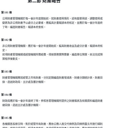
第二節 財產報告
第 101 條
  公用財產管理機關於每一會計年度開始前，就財產使用情形，認有變更用途、調整使用或

  變更為非公用財產予以處分之必要者，應擬具計畫報請本府核定，並應於每一會計年度終

第 102 條
  非公用財產管理機關，應於每一會計年度開始前，擬具財產收益及處分計畫，報請本府核

  定。

  前項財產管理機關或經營機關所需經費，得按業務實際需要，編造單位預算，依法完成預

第 103 條
  財產管理機關應就經管之市有財產，分別定期編造財產增減表、財產分類統計表、財產目

第 104 條
  財政局應於每一會計年度終了時，參照各管理機關所提供之財產報表及有關資料編造財產

第 105 條
  各機關首長移交時，對於經管市有財產，應依公務人員交代條例及同條例臺北市施行細則
