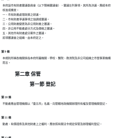
  本府設市有財產審議委員會（以下簡稱審議會），審議左列事項，其所為決議，應經本府

  核准或備查。

  一、市有財產處理政策之研議。

  二、市有財產爭議事項之協調或審議。

  三、公用財產變更為非公用財產之審議。

  四、非公用不動產處分方式及價格之審議。

  五、其他市有財產處分案件之審議。

第 9 條
  本規則所稱各機關係指本府所屬機關、學校、醫院、救濟院及非公司組織之市營事業機構

第二章 保管
第一節 登記
第 10 條
第 11 條
第 12 條