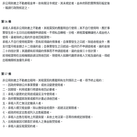
  非公用財產之不動產租金率，依有關法令規定，其未規定者，由本府斟酌實際情形擬定後

第 56 條
  承租人承租非公用財產之不動產，其租賃契約應載明自行使用；其不自行使用時，應於事

  實發生前十五日向出租機關申請退租，不得私自轉租、分租、將租賃權轉讓他人或由他人

  使用，違者除終止租約外並收回租賃物。

  承租人不自行使用租賃物，而有前項違約情事者，自事實發生之日起，除追收租金外，應

  支付當月租金額之十二倍違約金；自事實發生之日起逾一個月仍不申請退租者，違約金按

  二十四倍計算；其連續有前項違約情事而不申請退租者，違約金按三十倍計算。

  前項租賃物在出租機關訴請法院收回前，現使用人如願代繳原承租人欠租及違約金，得經

第 57 條
  非公用財產之不動產出租時，其租賃契約應載明有左列情形之一者，得予終止租約：

  一、因政府舉辦公共事業需要，或依法變更使用者。

  二、因開發、利用或重行修建有收回必要者。

  三、承租人變更約定用途或違反法令使用者。

  四、政府實施國家政策或都市計畫必須收回者。

  五、承租人死亡無法定繼承人者。

  六、承租人積欠租金額，除以擔保金抵償外，超過法定期限者。

  七、經政府核定出售或列入出售範圍者。

  八、承租人出售在租地上所建房屋，未依土地法第一百零四條規定辦理者。

  九、出租房屋因可歸責於承租人之事由致焚燬者。
