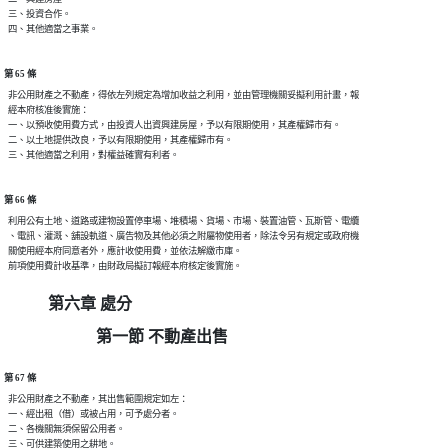
  三、投資合作。

第 65 條
  非公用財產之不動產，得依左列規定為增加收益之利用，並由管理機關妥擬利用計畫，報

  經本府核准後實施：

  一、以預收使用費方式，由投資人出資興建房屋，予以有限期使用，其產權歸市有。

  二、以土地提供改良，予以有限期使用，其產權歸市有。

第 66 條
  利用公有土地、道路或建物設置停車場、堆積場、貨場、市場、裝置油管、瓦斯管、電纜

  、電訊、灌溉、舖設軌道、廣告物及其他必須之附屬物使用者，除法令另有規定或政府機

  關使用經本府同意者外，應計收使用費，並依法解繳市庫。

第六章 處分
第一節 不動產出售
第 67 條
  非公用財產之不動產，其出售範圍規定如左：

  一、經出租（借）或被占用，可予處分者。

  二、各機關無須保留公用者。

  三、可供建築使用之耕地。
