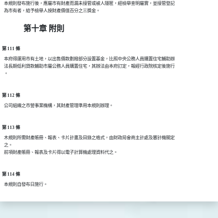
  本規則發布施行後，應屬市有財產而漏未接管或被人隱匿，經檢舉查明屬實，並接管登記

第十章 附則
第 111 條
  本府得運用市有土地，以出售價款劃撥部分設置基金，比照中央公務人員購置住宅輔助辦

  法長期低利貸款輔助市屬公務人員購置住宅，其辦法由本府訂定，報經行政院核定後施行

第 112 條
第 113 條
  木規則所需財產帳冊、報表、卡片計畫及目錄之格式，由財政局會商主計處及審計機關定

  之。

第 114 條