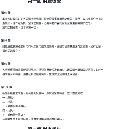
第一節 財產檢查
第 97 條
  本府或財政局對於各管理機關或委託經營管理事業機構之保管、使用、收益或處分市有財

  產情形，應作定期與不定期之檢查。必要時並得會同有關業務主管機關辦理之。

第 98 條
  財政局或管理機關對市有財產撥用或借用情形，應隨時檢查其用途有無變更。如有必要，

第 99 條
  各機關應隨時注意所經管房地之保管使用狀況及有無被占用與帳卡異動登記情形；對於出

第 100 條
  各機關經管之財產，遇有左列災害時，應實施緊急檢查，並予適當處理：

  一、颱風。

  二、地震。

  三、豪雨及山洪暴發。

  四、火災。

  五、其他意外事故。
