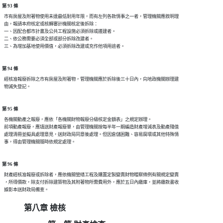
第 93 條
  市有房屋及附著物使用未達最低耐用年限，而有左列各款情事之一者，管理機關應敘明理

  由，報請本府核定或核轉審計機關核定後拆除：

  一、因配合都市計畫及公共工程設施必須拆除或遷建者。

  二、依公務需要必須全部或部分拆除改建者。

第 94 條
  經核准報廢拆除之市有房屋及附著物，管理機關應於拆除後三十日內，向地政機關辦理建

第 95 條
  各機關動產之報廢，應依「各機關財物報廢分級核定金額表」之規定辦理。

  前項動產報廢，應填送財產報廢單，由管理機關按每半年一期編造財產增減表及動產殘值

  處理清冊並擬具處理意見，送財政局同意後處理。但因倉儲困難、容易腐壞或其他特殊情

第 96 條
  財產經核准報廢或拆除者，應依機關營繕工程及購置定製變賣財物稽察條例有關規定變賣

  ，所得價款，除支付拆除建築物及其附著物所需費用外，應於五日內繳庫，並將繳款書收

第八章 檢核