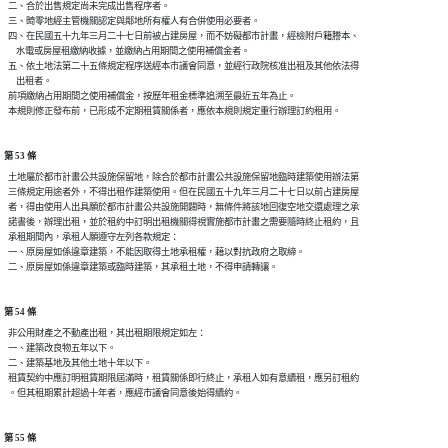
  二、合於出售規定尚未完成出售程序者。

  三、畸零地經主管機關認定與鄰地所有權人有合併使用必要者。

  四、在民國五十九年三月二十七日前被占建房屋，而不妨礙都市計畫，經檢附戶籍謄本、

      水電或房屋租繳納收據，並繳納占用期間之使用補償金者。

  五、依土地法第二十五條規定程序送經本市議會同意，並經行政院核准出租及其他依法得

      出租者。

  前項繳納占用期間之使用補償金，按歷年租金標準追溯至最近五年為止。

第 53 條
  土地屬於都市計畫公共設施保留地，除合於都市計畫公共設施保留地臨時建築使用辦法第

  三條規定用途者外，不得出租作建築使用。但在民國五十九年三月二十七日以前占建房屋

  者，得由使用人出具願於都市計畫公共設施開闢時，無條件將該地回復空地交還處理之承

  諾書後，辦理出租，並於租約中訂明出租機關得視實施都市計畫之需要隨時終止租約，且

  承租期間內，承租人願遵守左列各款規定：

  一、原房屋如係違章建築，不能因取得土地承租權，藉以對抗政府之取締。

第 54 條
  非公用財產之不動產出租，其出租期限規定如左：

  一、建築改良物五年以下。

  二、建築基地及其他土地十年以下。

  租賃契約中應訂明租賃期限屆滿時，租賃關係即行終止，承租人如有意續租，應另訂租約

第 55 條