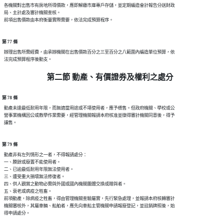
  各機關對出售市有房地所得價款，應即解繳市庫專戶存儲，並定期編造會計報告分送財政

  局、主計處及審計機關查核。

第 77 條
  辦理出售所需經費，由承辦機關在出售價款百分之三至百分之八範圍內編造單位預算，依

第二節 動產、有價證券及權利之處分
第 78 條
  動產未達最低耐用年限，而無適當用途或不堪使用者，應予標售。但政府機關、學校或公

  營事業機構因公或教學作業需要，經管理機關報請本府核准並徵得審計機關同意後，得予

第 79 條
  動產非有左列情形之一者，不得報請處分：

  一、賸餘或廢置不能使用者。

  二、已逾最低耐用年限無法使用者。

  三、遭受重大損壞無法修復者。

  四、供人觀賞之動物必需與外國或國內機關團體交換或贈與者。

  五、衰老或病疫之牲畜。

  前項動產，除病疫之牲畜，得由管理機關查驗屬實，先行緊急處理，並報請本府核轉審計

  機關審核外，其屬車輛、船舶者，應先向車船主管機關申請報廢登記，並註銷牌照後，始
