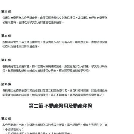
第 33 條
  公用財產變更為非公用財產時，由原管理機關移交財政局接管，非公用財產經核定變更為

第 34 條
  各機關經管之市有土地及建築物，應以實際作為公用者為限，用途廢止時，應即清理完善

第 35 條
  各機關經管之公用財產，如不需使用或機關撤銷者，應變更為非公用財產，移交財政局接

第 36 條
  各機關因公務需要使用其他機關財產或互相交換使用者，應自行取得協讓，於徵得財政局

第二節 不動產撥用及動產移撥
第 37 條
  非公用財產之土地，各級政府機關為公務或公共所需，得申請撥用。但有左列情形之一者

  ，不得辦理撥用：

  一、位於繁盛地區，依申請撥用之目的，非有特別需要者。
