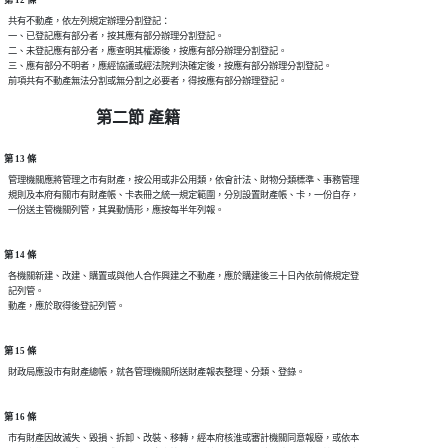
  共有不動產，依左列規定辦理分割登記：

  一、已登記應有部分者，按其應有部分辦理分割登記。

  二、未登記應有部分者，應查明其權源後，按應有部分辦理分割登記。

  三、應有部分不明者，應經協議或經法院判決確定後，按應有部分辦理分割登記。

第二節 產籍
第 13 條
  管理機關應將管理之市有財產，按公用或非公用類，依會計法、財物分類標準、事務管理

  規則及本府有關市有財產帳、卡表冊之統一規定範圍，分別設置財產帳、卡，一份自存，

第 14 條
  各機關新建、改建、購置或與他人合作興建之不動產，應於購建後三十日內依前條規定登

  記列管。

第 15 條
第 16 條
  市有財產因故滅失、毀損、拆卸、改裝、移轉，經本府核淮或審計機關同意報廢，或依本
