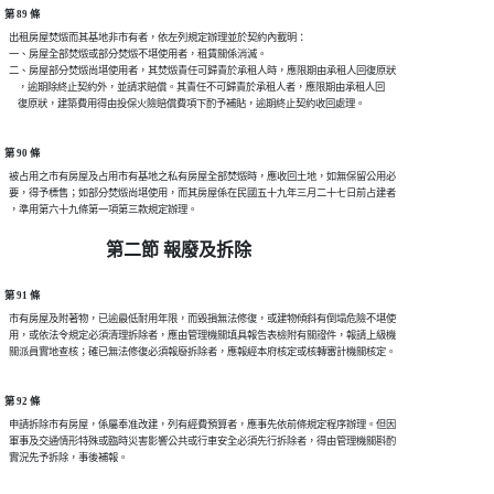
第 89 條
  出租房屋焚燬而其基地非市有者，依左列規定辦理並於契約內載明：

  一、房屋全部焚燬或部分焚燬不堪使用者，租賃關係消滅。

  二、房屋部分焚燬尚堪使用者，其焚燬責任可歸責於承租人時，應限期由承租人回復原狀

      ，逾期除終止契約外，並請求賠償。其責任不可歸責於承租人者，應限期由承租人回

第 90 條
  被占用之市有房屋及占用市有基地之私有房屋全部焚燬時，應收回土地，如無保留公用必

  要，得予標售；如部分焚燬尚堪使用，而其房屋係在民國五十九年三月二十七日前占建者

第二節 報廢及拆除
第 91 條
  市有房屋及附著物，已逾最低耐用年限，而毀損無法修復，或建物傾斜有倒塌危險不堪使

  用，或依法令規定必須清理拆除者，應由管理機關填具報告表檢附有關證件，報請上級機

第 92 條
  申請拆除市有房屋，係屬奉准改建，列有經費預算者，應事先依前條規定程序辦理。但因

  軍事及交通情形特殊或臨時災害影響公共或行車安全必須先行拆除者，得由管理機關斟酌
