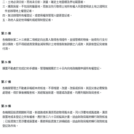
  二、土地必須分割，而尚未分割、測量，確定土地面積及界址範圍者。

  三、購買房屋，不包括附屬基地，而無法先行取得土地所有權人同意使用該土地之證明文

      件並辦理地上權登記者。

  四、無法辦理所有權登記，或使用權與管理人變更登記者。

第 25 條
  各機關依第二十三條第二項規定向出賣人取得各項證件，並接管標的物後，始得先行支付

  部分價款，但不得超過買受價金減除預計土地增值稅後餘額之八成款，其餘俟登記完竣後

第 26 條
第 27 條
  各機關管理之不動產非報經本府核准，不得增建、改建、改裝或拆除，其因災害必需緊急

第 28 條
  各機關因投資開闢新河道、新道路或新溝渠而欲取得舊水道、河川浮覆地或舊道路、溝渠

  廢置地或未登記之所有權者，應於施工六十日前擬具計畫，送由財政局報府轉行政院核准

  ；已投資施工而浮覆或廢置者，應敘明投資施工詳細經過，送由財政局報府轉行政院核准
