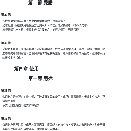
第二節 受贈
第 29 條
  各機關接受贈與財產，應查明產權無糾紛，始得辦理。

  受贈財產，除因使用維護所需之費用外，如需再增加負擔者，得不予受贈。

第 30 條
  受贈之不動產，應洽商贈與人訂定贈與契約，檢齊有關產權憑證、圖說、書據，連同不動

  產移交受贈機關接管，並會同辦理所有權移轉登記。贈與附有條件或負擔時，應將贈與契

第四章 使用
第一節 用途
第 31 條
  公用財產應依預定計畫、規定用途或事業目的使用，非基於事實需要，報經本府核准，不

  得變更用途。

第 32 條
  公用財產因用途廢止或基於事實需要，得報經本府核准後，變更為非公用財產。非公用財
