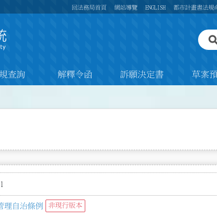
回法務局首頁
網站導覽
ENGLISH
都市計畫書法規
規查詢
解釋令函
訴願決定書
草案
1
管理自治條例
非現行版本