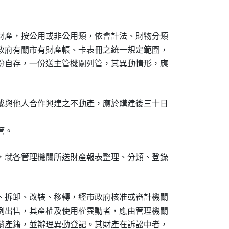
財產，按公用或非公用類，依會計法、財物分類

政府有關市有財產帳、卡表冊之統一規定範圍，

份自存，一份送主管機關列管，其異動情形，應

或與他人合作興建之不動產，應於購建後三十日

，就各管理機關所送財產報表整理、分類、登錄

、拆卸、改裝、移轉，經市政府核准或審計機關

例出售，其產權及使用權異動者，應由管理機關

銷產籍，並辦理異動登記。其財產在訴訟中者，
