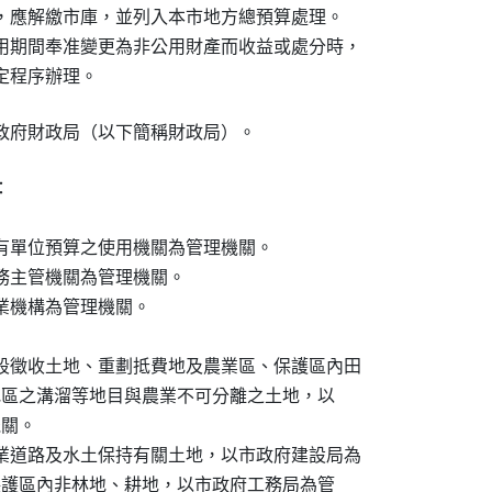
，應解繳市庫，並列入本市地方總預算處理。

用期間奉准變更為非公用財產而收益或處分時，

政府財政局（以下簡稱財政局）。


有單位預算之使用機關為管理機關。

務主管機關為管理機關。

機構為管理機關。

段徵收土地、重劃抵費地及農業區、保護區內田

及該地區之溝溜等地目與農業不可分離之土地，以

關。

業道路及水土保持有關土地，以市政府建設局為

地及保護區內非林地、耕地，以市政府工務局為管
