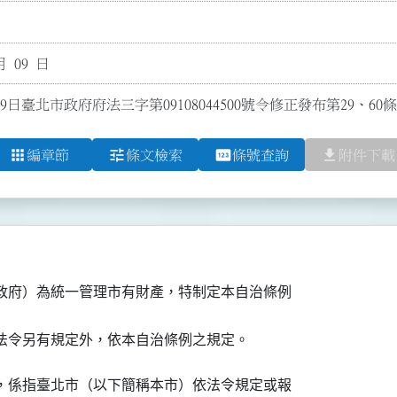
月 09 日
9日臺北市政府府法三字第09108044500號令修正發布第29、60
apps
tune
pin
file_download
編章節
條文檢索
條號查詢
附件下載
政府）為統一管理市有財產，特制定本自治條例

法令另有規定外，依本自治條例之規定。
，係指臺北市（以下簡稱本市）依法令規定或報
