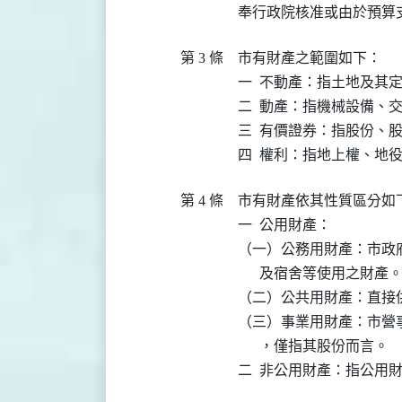
奉行政院核准或由於預算
第 3 條
市有財產之範圍如下：

一  不動產：指土地及其定
二  動產：指機械設備、
三  有價證券：指股份、
四  權利：指地上權、地
第 4 條
市有財產依其性質區分如下
一  公用財產：

（一）公務用財產：市政
      及宿舍等使用之財產。
（二）公共用財產：直接供
（三）事業用財產：市營
      ，僅指其股份而言。

二  非公用財產：指公用