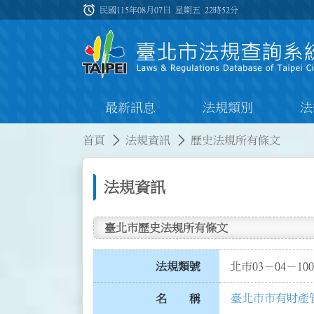
跳到主要內容
alarm
:::
民國115年08月07日 星期五
22時52分
最新訊息
法規類別
法
:::
:::
首頁
法規資訊
歷史法規所有條文
法規資訊
臺北市歷史法規所有條文
法規類號
北市03－04－100
臺北市市有財產
名 稱