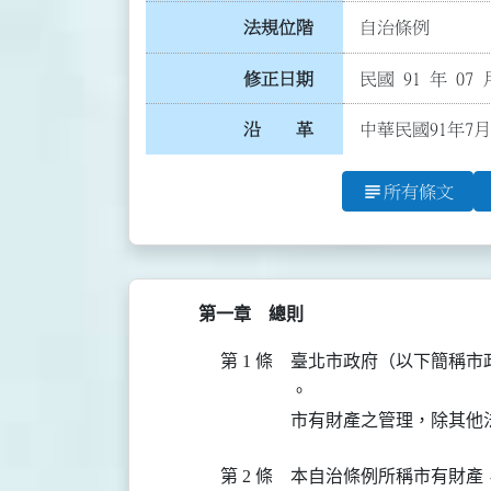
法規位階
自治條例
修正日期
民國 91 年 07 
沿 革
中華民國91年7月
subject
所有條文
第一章 總則
第 1 條
臺北市政府（以下簡稱市
。

市有財產之管理，除其他
第 2 條
本自治條例所稱市有財產