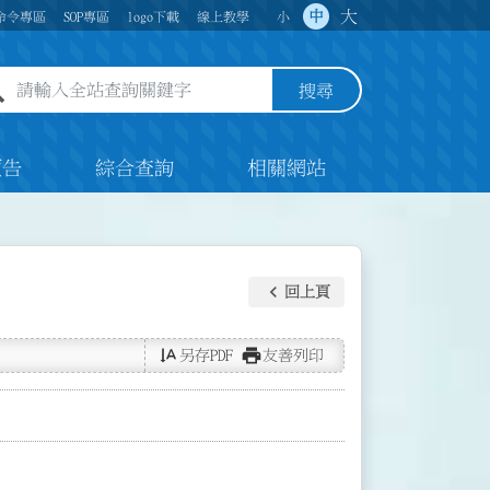
大
中
命令專區
SOP專區
logo下載
線上教學
小
全站查詢關鍵字欄位
搜尋
預告
綜合查詢
相關網站
keyboard_arrow_left
回上頁
text_rotate_vertical
print
另存PDF
友善列印