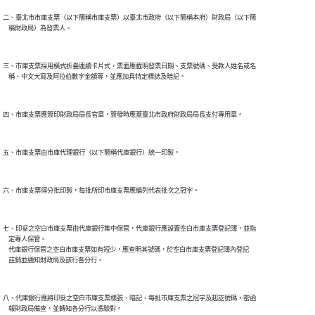
二、臺北市市庫支票（以下簡稱市庫支票）以臺北市政府（以下簡稱本府）財政局（以下簡

三、市庫支票採用橫式折疊連續卡片式，票面應載明發票日期、支票號碼、受款人姓名或名

七、印妥之空白市庫支票由代庫銀行集中保管，代庫銀行應設置空白市庫支票登記簿，並指

    定專人保管。

    代庫銀行保管之空白市庫支票如有短少，應查明其號碼，於空白市庫支票登記簿內登記

八、代庫銀行應將印妥之空白市庫支票樣張、暗記、每批市庫支票之冠字及起訖號碼，密函

    報財政局備查，並轉知各分行以憑驗對。
