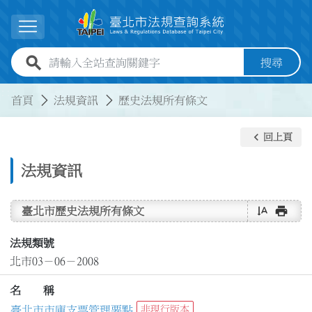
跳到主要內容
展開選單
全站查詢關鍵字欄位
搜尋
:::
:::
首頁
法規資訊
歷史法規所有條文
keyboard_arrow_left
回上頁
法規資訊
text_rotate_vertical
print
臺北市歷史法規所有條文
法規類號
北市03－06－2008
名 稱
臺北市市庫支票管理要點
非現行版本