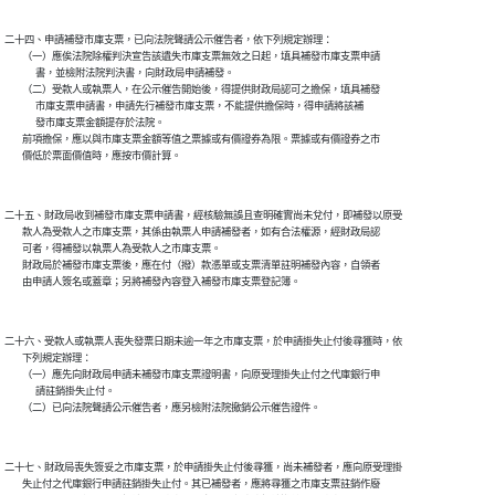
二十四、申請補發市庫支票，已向法院聲請公示催告者，依下列規定辦理：

        （一）應俟法院除權判決宣告該遺失市庫支票無效之日起，填具補發市庫支票申請

              書，並檢附法院判決書，向財政局申請補發。

        （二）受款人或執票人，在公示催告開始後，得提供財政局認可之擔保，填具補發

              市庫支票申請書，申請先行補發市庫支票，不能提供擔保時，得申請將該補

              發市庫支票金額提存於法院。

        前項擔保，應以與市庫支票金額等值之票據或有價證券為限。票據或有價證券之市

二十五、財政局收到補發市庫支票申請書，經核驗無誤且查明確實尚未兌付，即補發以原受

        款人為受款人之市庫支票，其係由執票人申請補發者，如有合法權源，經財政局認

        可者，得補發以執票人為受款人之市庫支票。

        財政局於補發市庫支票後，應在付（撥）款憑單或支票清單註明補發內容，自領者

二十六、受款人或執票人喪失發票日期未逾一年之市庫支票，於申請掛失止付後尋獲時，依

        下列規定辦理：

        （一）應先向財政局申請未補發市庫支票證明書，向原受理掛失止付之代庫銀行申

              請註銷掛失止付。

二十七、財政局喪失簽妥之市庫支票，於申請掛失止付後尋獲，尚未補發者，應向原受理掛

        失止付之代庫銀行申請註銷掛失止付。其已補發者，應將尋獲之市庫支票註銷作廢
