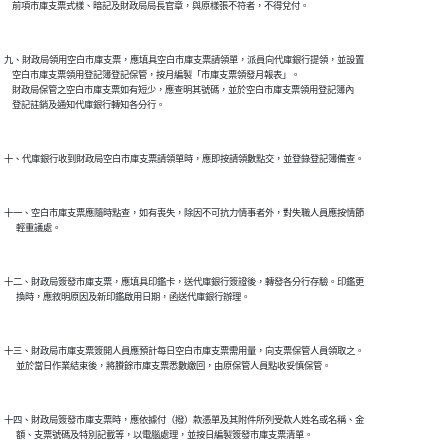
九、財政局領用空白市庫支票，應填具空白市庫支票請領單，派員向代庫銀行提領，並設置

    空白市庫支票領用登記簿登記保管，按月編製「市庫支票領發月報表」。

    財政局保管之空白市庫支票如有短少，應查明其號碼，並於空白市庫支票領用登記簿內

十一、空白市庫支票應隨時點查，如有喪失，除因不可抗力情事者外，對失職人員應按情節

十二、財政局簽發市庫支票，應填具印鑑卡，送代庫銀行簽證後，轉發各分行存驗。印鑑更

十三、財政局市庫支票簽開人員應預計每日空白市庫支票需用量，向支票保管人員領取之。

十四、財政局簽發市庫支票時，應依據付（撥）款憑單及其附件所列受款人姓名或名稱、金
