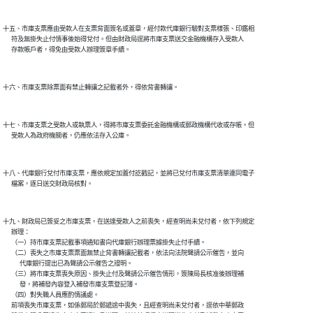
十五、市庫支票應由受款人在支票背面簽名或蓋章，經付款代庫銀行驗對支票樣張、印鑑相

      符及無掛失止付情事後始得兌付。但由財政局逕將市庫支票送交金融機構存入受款人

十七、市庫支票之受款人或執票人，得將市庫支票委託金融機構或郵政機構代收或存帳。但

十八、代庫銀行兌付市庫支票，應依規定加蓋付訖戳記，並將已兌付市庫支票清單連同電子

十九、財政局已簽妥之市庫支票，在送達受款人之前喪失，經查明尚未兌付者，依下列規定

      辦理：

      （一）持市庫支票記載事項通知書向代庫銀行辦理票據掛失止付手續。

      （二）喪失之市庫支票票面無禁止背書轉讓記載者，依法向法院聲請公示催告，並向

            代庫銀行提出已為聲請公示催告之證明。

      （三）將市庫支票喪失原因、掛失止付及聲請公示催告情形，簽陳局長核准後辦理補

            發，將補發內容登入補發市庫支票登記簿。

      （四）對失職人員應酌情議處。

      前項喪失市庫支票，如係郵局於郵遞途中喪失，且經查明尚未兌付者，逕依中華郵政
