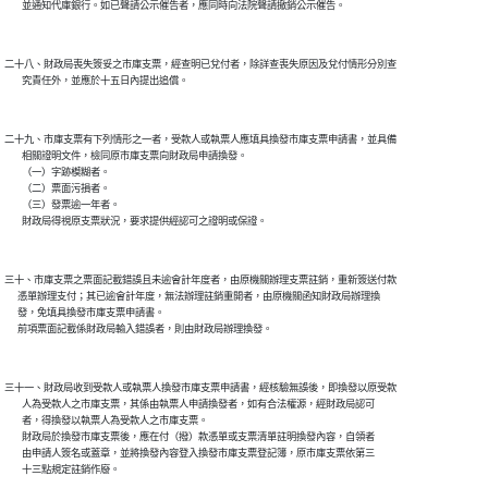
二十八、財政局喪失簽妥之市庫支票，經查明已兌付者，除詳查喪失原因及兌付情形分別查

二十九、市庫支票有下列情形之一者，受款人或執票人應填具換發市庫支票申請書，並具備

        相關證明文件，檢同原市庫支票向財政局申請換發。

        （一）字跡模糊者。

        （二）票面污損者。

        （三）發票逾一年者。

三十、市庫支票之票面記載錯誤且未逾會計年度者，由原機關辦理支票註銷，重新簽送付款

      憑單辦理支付；其已逾會計年度，無法辦理註銷重開者，由原機關函知財政局辦理換

      發，免填具換發市庫支票申請書。

三十一、財政局收到受款人或執票人換發市庫支票申請書，經核驗無誤後，即換發以原受款

        人為受款人之市庫支票，其係由執票人申請換發者，如有合法權源，經財政局認可

        者，得換發以執票人為受款人之市庫支票。

        財政局於換發市庫支票後，應在付（撥）款憑單或支票清單註明換發內容，自領者

        由申請人簽名或蓋章，並將換發內容登入換發市庫支票登記簿，原市庫支票依第三
