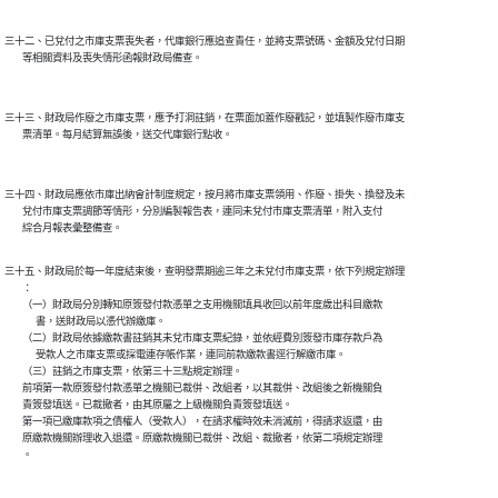
三十二、已兌付之市庫支票喪失者，代庫銀行應追查責任，並將支票號碼、金額及兌付日期

三十三、財政局作廢之市庫支票，應予打洞註銷，在票面加蓋作廢戳記，並填製作廢市庫支

三十四、財政局應依市庫出納會計制度規定，按月將市庫支票領用、作廢、掛失、換發及未

        兌付市庫支票調節等情形，分別編製報告表，連同未兌付市庫支票清單，附入支付

三十五、財政局於每一年度結束後，查明發票期逾三年之未兌付市庫支票，依下列規定辦理

        ：

        （一）財政局分別轉知原簽發付款憑單之支用機關填具收回以前年度歲出科目繳款

              書，送財政局以憑代辦繳庫。

        （二）財政局依據繳款書註銷其未兌市庫支票紀錄，並依經費別簽發市庫存款戶為

              受款人之市庫支票或採電連存帳作業，連同前款繳款書逕行解繳市庫。

        （三）註銷之市庫支票，依第三十三點規定辦理。

        前項第一款原簽發付款憑單之機關已裁併、改組者，以其裁併、改組後之新機關負

        責簽發填送。已裁撤者，由其原屬之上級機關負責簽發填送。

        第一項已繳庫款項之債權人（受款人），在請求權時效未消滅前，得請求返還，由

        原繳款機關辦理收入退還。原繳款機關已裁併、改組、裁撤者，依第二項規定辦理
