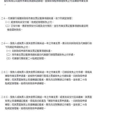
      股份有限公司遺失市庫支票通知函辦理，並按前項程序辦理掛失止付及補發市庫支票

二十、代庫銀行接獲財政局市庫支票記載事項通知書，依下列規定辦理：

      （一）經查明尚未兌付者，依規定辦理掛失止付。

      （二）已兌付者，應即查明兌付日期及兌付情形，並在市庫支票記載事項通知書註明

二十一、受款人或執票人喪失發票日期未逾一年之市庫支票，應分別向財政局及代庫銀行依

        下列規定申請掛失止付：

        （一）向財政局申請市庫支票記載事項通知書。

        （二）持市庫支票記載事項通知書向代庫銀行辦理票據掛失止付手續。

二十二、受款人或執票人喪失發票日期未逾一年之市庫支票，已辦妥掛失止付手續，得填具

        補發市庫支票申請書，並檢附代庫銀行簽證之票據掛失止付通知書，向財政局申請

        補發；但其票面無禁止背書轉讓記載者，應先向法院聲請公示催告，並依第二十四

二十三、受款人或執票人喪失發票日期逾一年之市庫支票，經查尚未兌付且未繳庫，其票面

        有禁止背書轉讓記載者，得填具切結書及「補發市庫支票申請書」，向財政局申請

        補發；但其票面無禁止背書轉讓記載者，應先向法院聲請公示催告，並依第二十四
