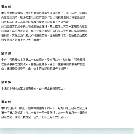
第 28 條
中央主管機關撤銷、廢止菸酒製造業者之許可或禁止、停止其於一定期間

內產製菸酒時，應通知當地直轄市或縣 (市) 主管機關會同主管稽徵機關

派員對其菸酒成品與半成品進行盤點及記錄後，予以列管。

菸酒製造業者經中央主管機關廢止許可、禁止或停止其於一定期間內產製

菸酒者，其於廢止許可、禁止或停止產製日前已完成之菸酒成品得繼續完

稅銷售，其餘菸酒半成品不得繼續產製。經撤銷許可者，為維護公益或為

避免受益人財產上之損失，準用之。
第 29 條
中央主管機關依本法第二十四條規定，委辦直轄市、縣 (市) 主管機關辦

理各項事務之規費收入，由各該直轄市、縣 (市) 主管機關代收後解繳國

庫；其所需委辦費用，由中央主管機關循預算程序辦理。
第 30 條
本法及本細則所定之書表格式，由中央主管機關定之。
第 31 條
本細則自發布日施行。但中華民國九十四年十一月九日修正發布之第五條

第一項第六款規定，自九十五年一月一日施行；九十七年五月十六日修正

發布之第三條第八款規定，自九十七年五月十六日施行。