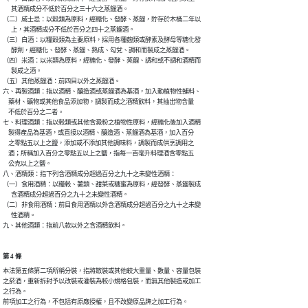
      其酒精成分不低於百分之三十六之蒸餾酒。

（二）威士忌：以穀類為原料，經糖化、發酵、蒸餾，貯存於木桶二年以

      上，其酒精成分不低於百分之四十之蒸餾酒。

（三）白酒：以糧穀類為主要原料，採用各種麴類或酵素及酵母等糖化發

      酵劑，經糖化、發酵、蒸餾、熟成、勾兌、調和而製成之蒸餾酒。

（四）米酒：以米類為原料，經糖化、發酵、蒸餾、調和或不調和酒精而

      製成之酒。

（五）其他蒸餾酒：前四目以外之蒸餾酒。

六、再製酒類：指以酒精、釀造酒或蒸餾酒為基酒，加入動植物性輔料、

    藥材、礦物或其他食品添加物，調製而成之酒精飲料，其抽出物含量

    不低於百分之二者。

七、料理酒類：指以榖類或其他含澱粉之植物性原料，經糖化後加入酒精

    製得產品為基酒，或直接以酒精、釀造酒、蒸餾酒為基酒，加入百分

    之零點五以上之鹽，添加或不添加其他調味料，調製而成供烹調用之

    酒；所稱加入百分之零點五以上之鹽，指每一百毫升料理酒含零點五

    公克以上之鹽。

八、酒精類：指下列含酒精成分超過百分之九十之未變性酒精：

（一）食用酒精：以糧榖、薯類、甜菜或糖蜜為原料，經發酵、蒸餾製成

      含酒精成分超過百分之九十之未變性酒精。

（二）非食用酒精：前目食用酒精以外含酒精成分超過百分之九十之未變

      性酒精。

九、其他酒類：指前八款以外之含酒精飲料。
第 4 條
本法第五條第二項所稱分裝，指將散裝或其他較大重量、數量、容量包裝

之菸酒，重新拆封予以改裝或灌裝為較小規格包裝，而無其他製造或加工

之行為。

前項加工之行為，不包括有原廠授權，且不改變原品牌之加工行為。