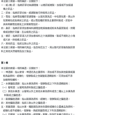
本法第三條第一項所稱菸，分類如下：

一、紙 (捲) 菸：指將菸草切絲調理後，以捲菸紙捲製，加接或不加接濾

    嘴之菸品。

二、菸絲：指將菸草切絲，經調製後可供吸用之菸品。

三、雪茄：指將雪茄種菸草調理後，以填充葉為蕊，中包葉包裹，再以外

    包葉捲包成長條狀之菸品，或以雪茄種菸葉為主要原料製成，菸氣中

    具有明顯雪茄香氣之非葉捲雪茄菸。

四、鼻菸：指將菸草添加香味料調理並乾燥後磨成粉末為基質製成，供聞

    嗅或塗敷於牙齦、舌尖吸用之菸品。

五、嚼菸：指將菸草浸入於添加香味料之汁液調理後，製成不規則之小塊

    或片狀，供咀嚼之菸品。

六、其他菸品：指前五款以外之菸品。

本法第三條第一項所稱代用品，指含有尼古丁，用以取代菸草做為製菸原

料之其他天然植物及加工製品。
第 3 條
本法第四條第一項所稱酒，分類如下：

一、啤酒類：指以麥芽、啤酒花為主要原料，添加或不添加其他穀類或澱

    粉為副原料，經糖化、發酵製成之含碳酸氣酒精飲料，可添加或不添

    加植物性輔料。

二、水果釀造酒類：指以水果為原料，發酵製成之下列含酒精飲料：

（一）葡萄酒：以葡萄為原料製成之釀造酒。

（二）其他水果酒：以葡萄以外之其他水果為原料或含二種以上水果為原

      料製成之釀造酒。

三、穀類釀造酒類：指以穀類為原料，經糖化、發酵製成之釀造酒。

四、其他釀造酒類：指前三款以外之釀造酒。

五、蒸餾酒類：指以水果、糧穀類及其他含澱粉或糖分之農產品為原料，

    經糖化或不經糖化，發酵後，再經蒸餾而得之下列含酒精飲料：

（一）白蘭地：以水果為原料，經發酵、蒸餾、貯存於木桶六個月以上，
