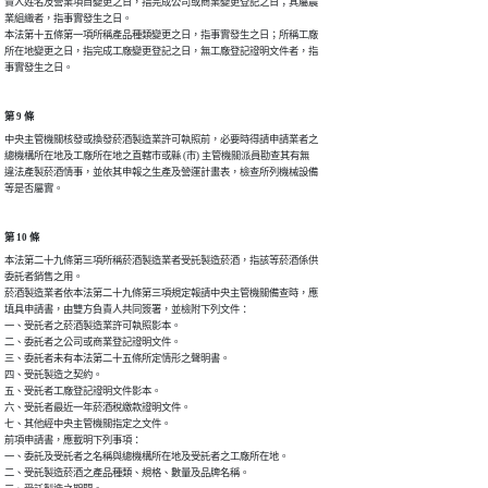
責人姓名及營業項目變更之日，指完成公司或商業變更登記之日；其屬農

業組織者，指事實發生之日。

本法第十五條第一項所稱產品種類變更之日，指事實發生之日；所稱工廠

所在地變更之日，指完成工廠變更登記之日，無工廠登記證明文件者，指

事實發生之日。
第 9 條
中央主管機關核發或換發菸酒製造業許可執照前，必要時得請申請業者之

總機構所在地及工廠所在地之直轄市或縣 (市) 主管機關派員勘查其有無

違法產製菸酒情事，並依其申報之生產及營運計畫表，檢查所列機械設備

等是否屬實。
第 10 條
本法第二十九條第三項所稱菸酒製造業者受託製造菸酒，指該等菸酒係供

委託者銷售之用。

菸酒製造業者依本法第二十九條第三項規定報請中央主管機關備查時，應

填具申請書，由雙方負責人共同簽署，並檢附下列文件：

一、受託者之菸酒製造業許可執照影本。

二、委託者之公司或商業登記證明文件。

三、委託者未有本法第二十五條所定情形之聲明書。

四、受託製造之契約。

五、受託者工廠登記證明文件影本。

六、受託者最近一年菸酒稅繳款證明文件。

七、其他經中央主管機關指定之文件。

前項申請書，應載明下列事項：

一、委託及受託者之名稱與總機構所在地及受託者之工廠所在地。

二、受託製造菸酒之產品種類、規格、數量及品牌名稱。
