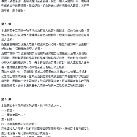
事實、菸酒來源、產製或進口業者名稱、製造、輸入或購買日期、現場陳

列或倉庫存放等情形，作成紀錄，並由涉嫌人或在場關係人簽章；其拒不

簽章者，應予註明。
第 23 條
本法第四十二條第一項所稱菸酒有重大危害人體健康，指菸酒受污染，或

含有應有成分以外對人體健康有害之其他物質，致使用者發生疾病或有致

病之虞者。

衛生主管機關發現重大危害人體健康之菸酒時，應立即通知中央及直轄市

或縣 (市) 主管機關為必要之處置。

直轄市或縣 (市) 主管機關於接獲前項通知或自行查獲重大危害人體健康

菸酒時，應對其菸酒成品與半成品進行盤點及記錄後，予以封存或扣押，

並移送司法機關處理；於中央主管機關公告禁止產製、輸入或販賣之命令

後，並應抽查轄區內菸酒零售業者是否確已停止販賣。

直轄市或縣 (市) 主管機關對於前二項菸酒依本法第四十二條第二項規定

公告停止吸食或飲用，並命菸酒製造業者或菸酒進口業者限期予以收回及

銷毀時，應副知中央主管機關；於該期限屆滿後，經查獲業者有未收回及

銷毀情形者，應依本法第五十六條第一項第十二款及第二項規定處罰。
第 24 條
本法第四十五條所稱其他處置，指下列方式之一：

一、標售。

二、標售後再出口。

三、捐贈。

四、供學術機構研究或試驗。

沒收或沒入之菸酒，除有易於霉變或變質情形者外，應俟沒收裁判或沒入

處分確定後，始可依前項規定方式處置。
