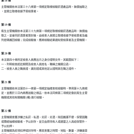
第 18 條
主管機關依本法第三十八條第一項規定取樣檢驗菸酒產品時，無償抽取之

，並開立取樣收據予受檢業者。
第 19 條
衛生主管機關依本法第三十九條第一項規定取樣檢驗菸酒產品時，無償抽

取之，並會同菸酒業者簽封後，由檢查人員開立取樣收據予受檢業者及編

列密碼攜回檢驗；完成檢驗後，應將檢驗結果通知受檢業者及主管機關。
第 20 條
本法第四十條所定檢查人員應出示之身分證明文件，其範圍如下：

一、列明檢查起訖期間及檢查人員姓名、職稱之機關公函。

二、檢查人員之職員證、識別證或其他足以證明其在職之證件。
第 21 條
主管機關依本法第四十一條第一項規定抽樣查核檢驗時，準用第十九條規

定，並應於三日內將應送驗之樣品，依本法同條第二項規定委託衛生主管

機關或其他有關機關 (構) 進行檢驗。
第 22 條
主管機關查獲涉嫌之私菸、私酒、劣菸、劣酒，除因搬運不便、保管困難

或需經抽樣檢驗者，予以封存，並交由原持有人或適當之人具結保管外，

予以扣押。

主管機關為前項扣押或封存時，應就查獲之時間、地點、數量、涉嫌違章
