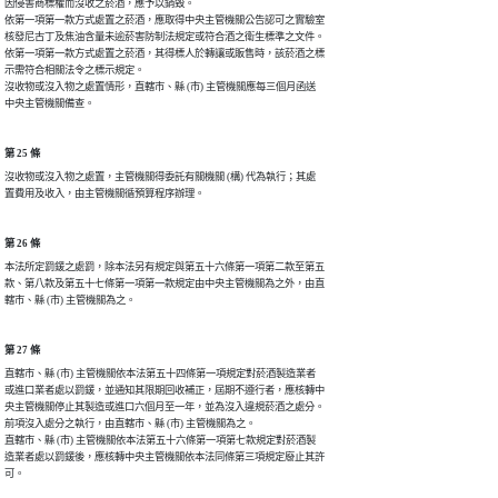
因侵害商標權而沒收之菸酒，應予以銷毀。

依第一項第一款方式處置之菸酒，應取得中央主管機關公告認可之實驗室

核發尼古丁及焦油含量未逾菸害防制法規定或符合酒之衛生標準之文件。

依第一項第一款方式處置之菸酒，其得標人於轉讓或販售時，該菸酒之標

示需符合相關法令之標示規定。

沒收物或沒入物之處置情形，直轄市、縣 (市) 主管機關應每三個月函送

中央主管機關備查。
第 25 條
沒收物或沒入物之處置，主管機關得委託有關機關 (構) 代為執行；其處

置費用及收入，由主管機關循預算程序辦理。
第 26 條
本法所定罰鍰之處罰，除本法另有規定與第五十六條第一項第二款至第五

款、第八款及第五十七條第一項第一款規定由中央主管機關為之外，由直

轄市、縣 (市) 主管機關為之。
第 27 條
直轄市、縣 (市) 主管機關依本法第五十四條第一項規定對菸酒製造業者

或進口業者處以罰鍰，並通知其限期回收補正，屆期不遵行者，應核轉中

央主管機關停止其製造或進口六個月至一年，並為沒入違規菸酒之處分。

前項沒入處分之執行，由直轄市、縣 (市) 主管機關為之。

直轄市、縣 (市) 主管機關依本法第五十六條第一項第七款規定對菸酒製

造業者處以罰鍰後，應核轉中央主管機關依本法同條第三項規定廢止其許

可。