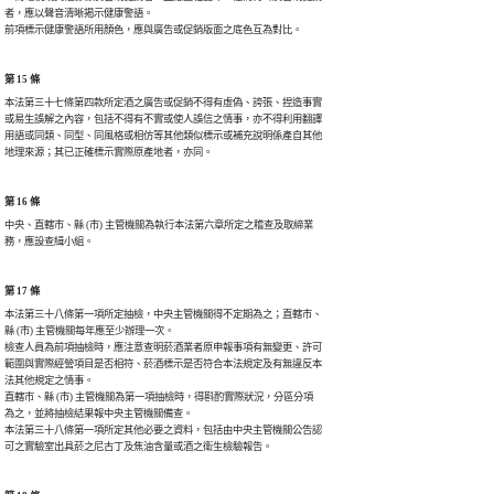
者，應以聲音清晰揭示健康警語。

前項標示健康警語所用顏色，應與廣告或促銷版面之底色互為對比。
第 15 條
本法第三十七條第四款所定酒之廣告或促銷不得有虛偽、誇張、捏造事實

或易生誤解之內容，包括不得有不實或使人誤信之情事，亦不得利用翻譯

用語或同類、同型、同風格或相仿等其他類似標示或補充說明係產自其他

地理來源；其已正確標示實際原產地者，亦同。
第 16 條
中央、直轄市、縣 (市) 主管機關為執行本法第六章所定之稽查及取締業

務，應設查緝小組。
第 17 條
本法第三十八條第一項所定抽檢，中央主管機關得不定期為之；直轄市、

縣 (市) 主管機關每年應至少辦理一次。

檢查人員為前項抽檢時，應注意查明菸酒業者原申報事項有無變更、許可

範圍與實際經營項目是否相符、菸酒標示是否符合本法規定及有無違反本

法其他規定之情事。

直轄市、縣 (市) 主管機關為第一項抽檢時，得斟酌實際狀況，分區分項

為之，並將抽檢結果報中央主管機關備查。

本法第三十八條第一項所定其他必要之資料，包括由中央主管機關公告認

可之實驗室出具菸之尼古丁及焦油含量或酒之衛生檢驗報告。