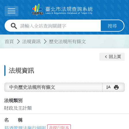
跳到主要內容
展開選單
全站查詢關鍵字欄位
搜尋
:::
:::
首頁
法規資訊
歷史法規所有條文
keyboard_arrow_left
回上頁
法規資訊
text_rotate_vertical
print
中央歷史法規所有條文
法規類別
財政及主計類
名 稱
菸酒管理法施行細則
非現行版本