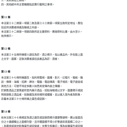
三、受託製造之期間。

四、其他經中央主管機關指定應行載明之事項。
第 11 條
本法第三十二條第一項第二款及第三十三條第一項第五款所定地址，應包

括足供消費者辨識及聯絡之內容。

本法第三十二條第一項第四款所定主要原料，應按原料比重，由大至小，

依序標示。
第 12 條
本法第三十五條所稱使人誤信為菸、酒之標示，指以產品內、外包裝上面

之文字、圖案，足致消費者誤信該產品為菸、酒者。
第 13 條
本法第三十七條所稱廣告，指利用電視、廣播、影片、幻燈片、報紙、雜

誌、傳單、海報、招牌、牌坊、電腦、電話傳真、電子視訊、電子語音或

其他方法，可使不特定多數人知悉其宣傳內容之傳播。

於銷售酒品之營業處所室內展示酒品、招貼海報或以文字、圖畫標示或說

明其銷售之酒品者，如無擴及其他場所或樓層，且以進入室內者為對象，

非屬本法第三十七條所稱之廣告或促銷。
第 14 條
依本法第三十七條規定為酒之廣告或促銷而標示健康警語時，應以版面百

分之十連續獨立之面積刊登，且字體面積不得小於警語背景面積二分之一

，為電視或其他影像廣告或促銷者，並應全程疊印。僅為有聲廣告或促銷
