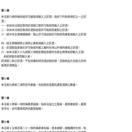
第 5 條
本法第六條所稱未經許可產製或輸入之菸酒，指有下列各款情形之一之菸

酒：

一、未依本法規定取得菸酒進口業許可執照而輸入之菸酒。 

二、未依本法規定取得菸酒製造業許可執照而產製之菸酒。 

三、經中央主管機關撤銷、廢止許可或註銷許可執照而產製或輸入之菸酒

    。

四、經主管機關禁止或停止產製或輸入之菸酒。 

五、菸酒製造業者於許可執照所載工廠所在地以外場所產製之菸酒。

六、依本法第三十九條第三項規定應經查驗符合衛生標準始得輸入之酒，

    未經查驗合格而輸入者。

前項第二款之菸酒，不包括備有研究或試製紀錄，且無商品化包裝之非供

販賣菸酒樣品。
第 6 條
本法第九條第二項所定年產量，包括受託或委託產製酒類之數量。
第 7 條
本法第十條第一項所稱農業組織，指依法設立之農會、農業產銷班、農業

合作社、合作農場或其他農業組織。
第 8 條
本法第十五條及第二十一條所稱業者名稱、資本總額、總機構所在地、負
