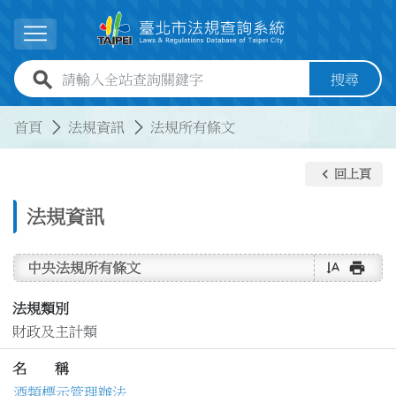
跳到主要內容
展開選單
全站查詢關鍵字欄位
搜尋
:::
:::
首頁
法規資訊
法規所有條文
keyboard_arrow_left
回上頁
法規資訊
text_rotate_vertical
print
中央法規所有條文
法規類別
財政及主計類
名 稱
酒類標示管理辦法