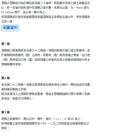
酒類之酒精成分指於攝氏檢溫器二十度時，原容量中含有乙醇之容量百分

比，即一百毫升飲料酒中含酒精之毫升數，其單位以度、％、％vol 或％ 

by volume 標示，並以單一數字為之。

前項酒精成分容許誤差範圍除蒸餾酒類為正負零點五度以外，其他酒類為

正負一度。
相關裁判
第 7 條
酒類進口業者應依本法第三十二條第一項第四款標示進口酒之原產地，並

於報關前將原產地（國）之政府、原產地（國）政府授權之商會、出口地

（國）政府或出口地（國）政府授權之商會所出具之原產地證明送中央主

管機關備供查核。
第 8 條
本法第三十二條第一項第五款酒業者名稱及地址之標示，應包括足供消費

者辨識及聯絡之內容。

經沒收或沒入之酒類於標售處置後，應由主管機關抽檢已標示得標人名稱

及地址，始能交付得標人。
第 9 條
酒類之容量標示，應以公升、厘升、毫升、l  (Ｌ) 、cl  或 ml 為之。

前項容量之容許誤差範圍應符合 CNS  一二九二四包裝食品裝量檢驗法之

規定。