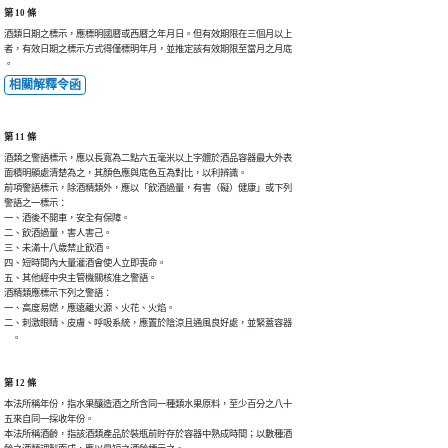
第 10 條
酒類日期之標示，應標明國曆或西曆之年月日。但有效期限在三個月以上

者，有效日期之標示方式得僅標明年月，並推定該有效期限至當月之月底

。
相關解釋令函
第 11 條
酒類之警語標示，應以長寬為二點六五毫米以上字體於酒品容器最大外表

面積明顯處清楚為之，其顏色應與底色互為對比，以利辨識。

前項警語標示，除酒精類外，應以「飲酒過量，有害（礙）健康」或下列

警語之一標示：

一、酒後不開車，安全有保障。

二、飲酒過量，害人害己。

三、未滿十八歲禁止飲酒。

四、短時間內大量灌酒會使人立即喪命。

五、其他經中央主管機關核准之警語。

酒精類應標示下列之警語：

一、高度易燃，應遠離火源、火花、火焰。

二、刺激眼睛、皮膚、呼吸系統，應置於陰涼且通風良好處，並緊蓋容器

    。
第 12 條
本法所稱年份，指水果釀造酒之所含同一種類水果原料，至少百分之八十

五來自同一採收年份。

本法所稱酒齡，指該酒類產品於裝瓶前貯存於容器中熟成時間；以數種酒
