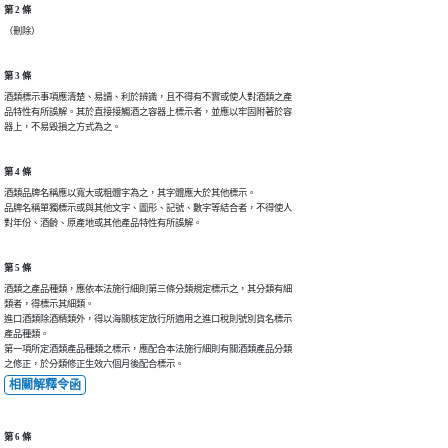
第 2 條
（刪除）
第 3 條
酒類標示事項應清楚、易讀、利於辨識，且不得有不實或使人對酒類之產

品特性有所誤解。其於直接接觸酒之容器上標示者，並應以牢固附著於容

器上，不易毀損之方式為之。
第 4 條
酒類品牌名稱應以寬大或粗體字為之，其字體應大於其他標示。

品牌名稱單獨標示或與其他文字、圖形、記號、數字等結合者，不得使人

對年份、酒齡、原產地或其他產品特性有所誤解。
第 5 條
酒類之產品種類，應依本法施行細則第三條分類規定標示之，其分類有細

類者，得標示其細類。

進口酒類除酒精類外，得以海關核定放行所適用之進口稅則號別貨名標示

產品種類。

第一項所定酒類產品種類之標示，應配合本法施行細則有關酒類產品分類

之修正，於分類修正生效六個月後配合標示。
相關解釋令函
第 6 條