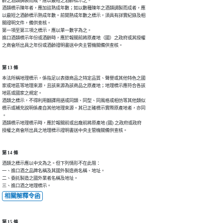
齡之酒類調製而成，應以最短之酒齡標示之。

酒類標示陳年者，應加註熟成年數；如以數種陳年之酒類調製而成者，應

以最短之酒齡標示熟成年數。前開熟成年數之標示，須具有詳實紀錄及相

關證明文件，備供查核。

第一項至第三項之標示，應以單一數字為之。

進口酒類標示年份或酒齡時，應於報關前將原產地（國）之政府或其授權

之商會所出具之年份或酒齡證明書送中央主管機關備供查核。
第 13 條
本法所稱地理標示，係指足以表徵商品之特定品質、聲譽或其他特色之國

家或地區等地理來源，且該來源為該商品之原產地；地理標示應符合各該

地區或國家之規定。

酒類之標示，不得利用翻譯用語或同類、同型、同風格或相仿等其他類似

標示或補充說明係產自其他地理來源。其已正確標示實際原產地者，亦同

。

酒類標示地理標示時，應於報關前或出廠前將原產地 (國) 之政府或政府

授權之商會所出具之地理標示證明書送中央主管機關備供查核。
第 14 條
酒類之標示應以中文為之。但下列情形不在此限：

一、進口酒之品牌名稱及其國外製造商名稱、地址。

二、委託製造之國外業者名稱及地址。

三、進口酒之地理標示。
相關解釋令函
第 15 條