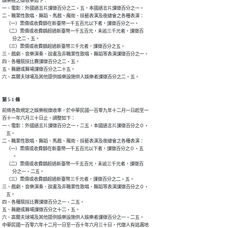
娛樂稅之徵收率如下：

一、電影：外國語言片課徵百分之二‧五，本國語言片課徵百分之一。

二、職業性歌唱、舞蹈、馬戲、魔術、技藝表演及夜總會之各種表演：

    （一）票價或收費額在新臺幣一千五百元以下者，課徵百分之一。

    （二）票價或收費額超過新臺幣一千五百元，未逾三千元者，課徵百

          分之二‧五。

    （三）票價或收費額超過新臺幣三千元者，課徵百分之五。

三、戲劇、音樂演奏、說書及非職業性歌唱、舞蹈等表演課徵百分之一。

四、各種競技比賽課徵百分之二‧五。

五、舞廳或舞場課徵百分之二十五。

六、高爾夫球場及其他提供娛樂設施供人娛樂者課徵百分之二‧五。
第 5-1 條
前條各款規定之娛樂稅徵收率，於中華民國一百零九年十二月一日起至一

百十一年六月三十日止，調整如下：

一、電影：外國語言片課徵百分之一‧二五，本國語言片課徵百分之０‧

    五。

二、職業性歌唱、舞蹈、馬戲、魔術、技藝表演及夜總會之各種表演：

    （一）票價或收費額在新臺幣一千五百元以下者，課徵百分之０‧五

          。

    （二）票價或收費額超過新臺幣一千五百元，未逾三千元者，課徵百

          分之一‧二五。

    （三）票價或收費額超過新臺幣三千元者，課徵百分之二‧五。

三、戲劇、音樂演奏、說書及非職業性歌唱、舞蹈等表演課徵百分之０‧

    五。

四、各種競技比賽課徵百分之一‧二五。

五、舞廳或舞場課徵百分之十二‧五。

六、高爾夫球場及其他提供娛樂設施供人娛樂者課徵百分之一‧二五。

中華民國一百零六年十二月一日至一百十年六月三十日，代徵人有逃漏地
