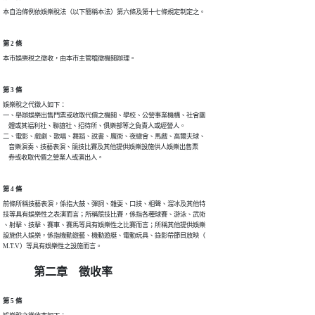
本自治條例依娛樂稅法（以下簡稱本法）第六條及第十七條規定制定之。
第 2 條
本市娛樂稅之徵收，由本市主管稽徵機關辦理。
第 3 條
娛樂稅之代徵人如下：

一、舉辦娛樂出售門票或收取代價之機關、學校、公營事業機構、社會團

    體或其福利社、聯誼社、招待所、俱樂部等之負責人或經營人。

二、電影、戲劇、歌唱、舞蹈、說書、魔術、夜總會、馬戲、高爾夫球、

    音樂演奏、技藝表演、競技比賽及其他提供娛樂設施供人娛樂出售票

    券或收取代價之營業人或演出人。
第 4 條
前條所稱技藝表演，係指大鼓、彈詞、雜耍、口技、相聲、溜冰及其他特

技等具有娛樂性之表演而言；所稱競技比賽，係指各種球賽、游泳、武術

、射擊、技擊、賽車、賽馬等具有娛樂性之比賽而言；所稱其他提供娛樂

設施供人娛樂，係指機動遊藝、機動遊艇、電動玩具、錄影帶節目放映（

M.T.V）等具有娛樂性之設施而言。
第二章 徵收率
第 5 條