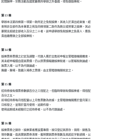
民間酬神、宗教活動及國家慶典所舉辦之外臺戲，得免徵娛樂稅。
第 13 條
舉辦本法第四條第一項第一款所定之免稅娛樂，其收入於演出結束後，經

查明非全部作為本事業之用及同條項第二款作為救災或勞軍之娛樂，其必

要開支超過全部收入百分之二十者，該申請舉辦免稅娛樂之負責人，應負

責追繳應徵之全部娛樂稅。
第 14 條
娛樂票券票價之訂定及調整，代徵人應於出售前申報主管稽徵機關備查，

其未經申報擅自提高票價，仍以原票價報繳娛樂稅者，以匿報稅款論處，

無票入場，以不為代徵論處。

舞廳、舞場、歌廳入場券之票價，由主管稽徵機關核定之。
第 15 條
招待券按有價票券數額百分之三搭配之，但臨時舉辦有價娛樂者，得搭配

百分之五。

前項招待券每月搭配量以上月售票數為依據，主管稽徵機關應於當月第三

日核發之，並限於當月使用，逾期作廢。

使用逾期或未經驗印之招待券者，以不為代徵論處。
第 16 條
娛樂票券之銷存，娛樂業者應設置專冊，按日登記其原存、領用、銷售及

現存數量，造具實銷票券清單，載明實銷票券張數及其起訖字軌號碼，以
