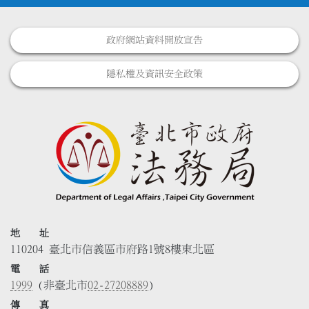
政府網站資料開放宣告
隱私權及資訊安全政策
地 址
110204 臺北市信義區市府路1號8樓東北區
電 話
1999
(非臺北市
02-27208889
)
傳 真