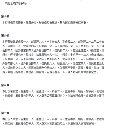
第 4 條
第 5 條
  本行置秘書處處長一人，部經理九人，室主任五人、副處長二人，部副理二十二至二十五

  人（公庫部二人，營業部四人，企劃部一至二人，業務部二至三人，審查部二至三人，儲

  蓄部三人，國外營業部四人國外管理部二人，信託部二人），室副主任五人（徵信室、資

  訊室、經濟研究室、稽核室、法律事務室人一人），科長六十八至七十三人（公庫部四人

  ，企劃部二至三人；業務部三至四人，審查部四人，營業部十至十一人，儲蓄部五人，國

  外營業部七人，國外管理部四人，信託部八人，秘書處六人，徵信室三人、資訊室五至七

  人，經濟研究室三人，國際金融業務分行四人），並置專門委員、襄理、秘書、稽核、專

第 6 條
  本行設會計室，置主任一人，副主任一人，科長三人，並置專員、領組、辦事員、助理員

  、練書員、雇員等各若干人，其人數另公預算員額定之，依法辦理歲計、會計及統計事項

第 7 條
  本行設人事室，置主任一人，副主任一人，科長三人，並置專員、領組、辦事員、助理員
