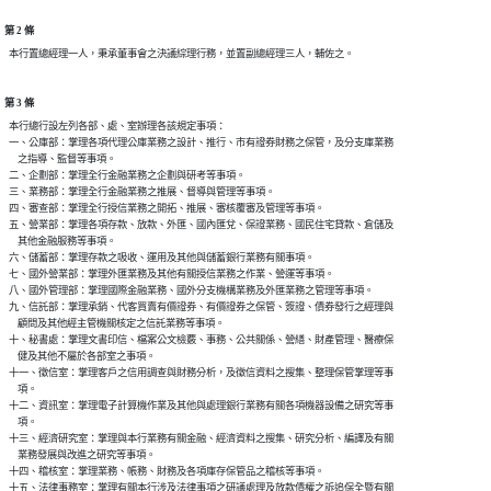
第 2 條
第 3 條
  本行總行設左列各部、處、室辦理各該規定事項：

  一、公庫部：掌理各項代理公庫業務之設計、推行、市有證券財務之保管，及分支庫業務

      之指導、監督等事項。

  二、企劃部：掌理全行金融業務之企劃與研考等事項。

  三、業務部：掌理全行金融業務之推展、督導與管理等事項。

  四、審查部：掌理全行授信業務之開拓、推展、審核覆審及管理等事項。

  五、營業部：掌理各項存款、放款、外匯、國內匯兌、保證業務、國民住宅貸款、倉儲及

      其他金融服務等事項。

  六、儲蓄部：掌理存款之吸收、運用及其他與儲蓄銀行業務有關事項。

  七、國外營業部：掌理外匯業務及其他有關授信業務之作業、營運等事項。

  八、國外管理部：掌理國際金融業務、國外分支機構業務及外匯業務之管理等事項。

  九、信託部：掌理承銷、代客買賣有價證券、有價證券之保管、簽證、債券發行之經理與

      顧問及其他經主管機關核定之信託業務等事項。

  十、秘書處：掌理文書印信、檔案公文檢覈、事務、公共關係、營繕、財產管理、醫療保

      健及其他不屬於各部室之事項。

  十一、徵信室：掌理客戶之信用調查與財務分析，及徵信資料之搜集、整理保管掌理等事

      項。

  十二、資訊室：掌理電子計算機作業及其他與處理銀行業務有關各項機器設備之研究等事

      項。

  十三、經濟研究室：掌理與本行業務有關金融、經濟資料之搜集、研究分析、編譯及有關

      業務發展與改進之研究等事項。

  十四、稽核室：掌理業務、帳務、財務及各項庫存保管品之稽核等事項。

  十五、法律事務室：掌理有關本行涉及法律事項之研議處理及放款債權之訴追保全暨有關
