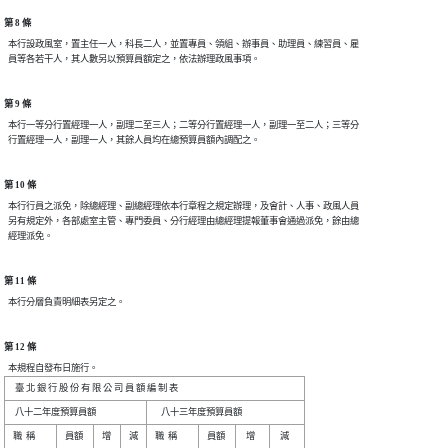
第 8 條
  本行設政風室，置主任一人，科長二人，並置專員、領組、辦事員、助理員、練習員、雇

第 9 條
  本行一等分行置經理一人，副理二至三人；二等分行置經理一人，副理一至二人；三等分

第 10 條
  本行行員之派免，除總經理、副總經理依本行章程之規定辦理，及會計、人事、政風人員

  另有規定外，各部處室主管、專門委員、分行經理由總經理提報董事會通過派免，餘由總

第 11 條
第 12 條
  本規程自發布日施行。