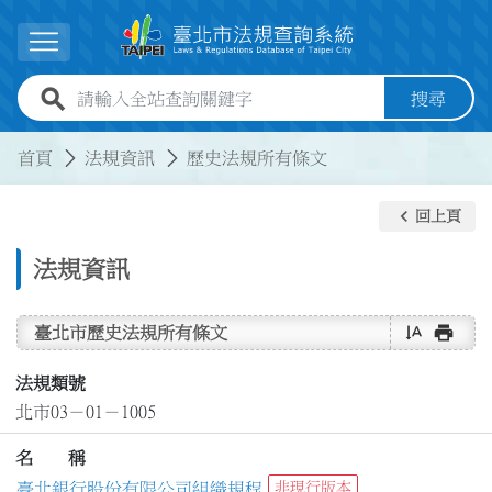
跳到主要內容
展開選單
全站查詢關鍵字欄位
搜尋
:::
:::
首頁
法規資訊
歷史法規所有條文
keyboard_arrow_left
回上頁
法規資訊
text_rotate_vertical
print
臺北市歷史法規所有條文
法規類號
北市03－01－1005
名 稱
臺北銀行股份有限公司組織規程
非現行版本