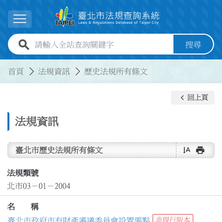
跳到主要內容
展開選單
全站查詢關鍵字欄位
搜尋
:::
:::
首頁
法規資訊
歷史法規所有條文
keyboard_arrow_left
回上頁
法規資訊
text_rotate_vertical
print
臺北市歷史法規所有條文
法規類號
北市03－01－2004
名 稱
臺北市政府市有財產審議委員會設置要點
非現行版本