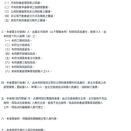
   （一）市有財產處理政策之研議。

   （二）市有財產爭議事項之協調或審議。

   （三）公用財產變更為非公用財產之審議。

   （四）非公用不動產處分方式及價格之審議。

   （五）其他市有財產處分案件之審議。
三、本會置主任委員1 人，由臺北市政府（以下簡稱本府）財政局局長兼任；委員16人，由

    本府就下列人員聘（派）之：

    （一）本府工務局局長。

    （二）本府主計處處長。

    （三）本府地政處處長。

    （四）本府都市發展局局長。

    （五）本府法規委員會主任委員。

    （六）本府捷運工程局局長。

    （七）本府財政局副局長。

    （八）具有財產處理專業或經驗人士9人。
四、本會置執行秘書1 人，由本府財政局主管非公用財產業務科科長兼任，承主任委員之命

    處理事務；置秘書3人、幹事23人，由主任委員指派有關人員兼任，協助執行會務。
五、本會每2個月開會1次，必要時得召集臨時會議，由主任委員擔任主席，主任委員不克出

    席時，得指派出席委員1 人擔任主席。委員不克出席時，除具有財產處理專業或經驗人

    士外，得指派所屬機關人員代理之。
六、本會開會時，得邀請有關機關主管人員列席。
七、本會委員及兼任人員均為無給職。