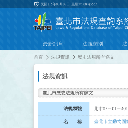
跳到主要內容
alarm
:::
民國115年08月08日 星期六
08時55分
最新訊息
法規類別
法
:::
:::
首頁
法規資訊
歷史法規所有條文
法規資訊
臺北市歷史法規所有條文
法規類號
北市05－01－401
臺北市立動物園
名 稱