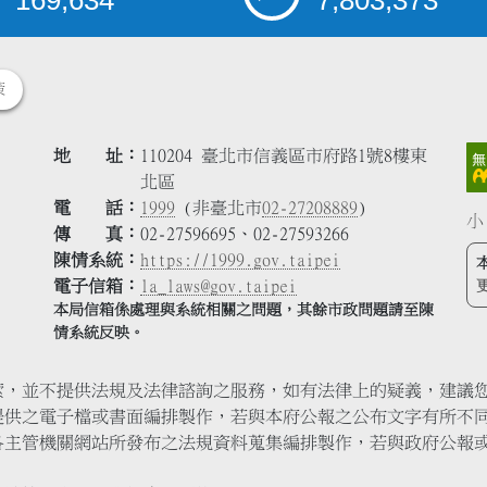
169,634
7,803,373
策
地 址
110204 臺北市信義區市府路1號8樓東
北區
電 話
1999
(非臺北市
02-27208889
)
小
傳 真
02-27596695、02-27593266
陳情系統
https://1999.gov.taipei
電子信箱
la_laws@gov.taipei
本局信箱係處理與系統相關之問題，其餘市政問題請至陳
情系統反映。
索，並不提供法規及法律諮詢之服務，如有法律上的疑義，建議
提供之電子檔或書面編排製作，若與本府公報之公布文字有所不
各主管機關網站所發布之法規資料蒐集編排製作，若與政府公報