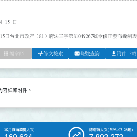
月 15 日
15日台北市政府（81）府法三字第81049267號令修正發布編制表
apps
tune
pin
file_download
編章節
條文檢索
條號查詢
附件下載
內容詳如附件。
本月頁面瀏覽人次
總造訪人次
(自93.07.26起)