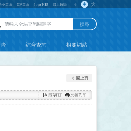
大
中
命令專區
SOP專區
logo下載
線上教學
小
全站查詢關鍵字欄位
搜尋
預告
綜合查詢
相關網站
keyboard_arrow_left
回上頁
text_rotate_vertical
print
另存PDF
友善列印