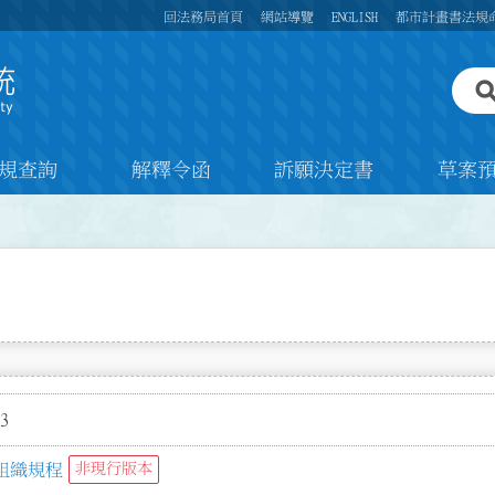
回法務局首頁
網站導覽
ENGLISH
都市計畫書法規
規查詢
解釋令函
訴願決定書
草案
3
組織規程
非現行版本