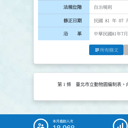
法規位階
自治規則
修正日期
民國 81 年 07 
沿 革
中華民國81年7月
subject
所有條文
第 1 條
臺北市立動物園編制表，
本月造訪人次
:::