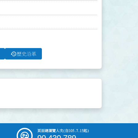
history
歷史沿革
頁面總瀏覽人次
(自105.7.15起)