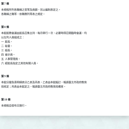
第 7 條
本規程所列各職稱之官等及員額，另以編制表定之。

各職稱之職等，依職務列等表之規定。
第 8 條
本館館務會議由館長召集主持，每月舉行一次，必要時得召開臨時會議，均

以左列人員組成之：

一  館長。

二  秘書。

三  組長。

四  會計員。

五  人事管理員。

六  經館長指定之其他有關人員。
第 9 條
本館分層負責明細表分乙表及丙表，乙表由本館擬訂，報請臺北市政府教育

局核定；丙表由本館定之，報請臺北市政府教育局備查。
第 10 條
本規程自發布日施行。