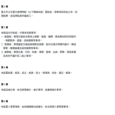
第 2 條
臺北市立兒童交通博物館（以下簡稱本館）置館長，承教育局局長之命，綜

理館務，並指揮監督所屬員工。
第 3 條
本館設左列各組，分掌各有關事項：

一  推廣組：掌理交通安全教育之規劃、推廣、輔導，教具教材研究與製作

    ，視聽教育、圖書、諮詢服務等事項。

二  營運組：掌理園區交通設施規劃及營運，館內交通文物陳列展示，解說

    導覽，機電維護及接待服務等事項。

三  總務組：掌理文書、印信、財產、事務、營繕、出納、票務、環境景觀

    及其他不屬於前二組之事項。
第 4 條
本館置秘書、組長、技正、組員、技士、辦事員、技佐、書記、雇員。
第 5 條
本館設會計員，依法辦理歲計、會計事項，並兼辦統計事項。
第 6 條
本館置人事管理員，由有關機關派員兼任，依法辦理人事管理事項。