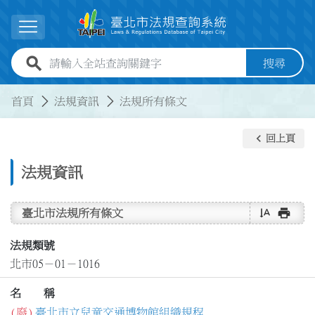
跳到主要內容
展開選單
全站查詢關鍵字欄位
搜尋
:::
:::
首頁
法規資訊
法規所有條文
keyboard_arrow_left
回上頁
法規資訊
text_rotate_vertical
print
臺北市法規所有條文
法規類號
北市05－01－1016
名 稱
(廢)
臺北市立兒童交通博物館組織規程