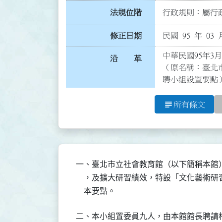
法規位階
行政規則：屬行政
修正日期
民國 95 年 03 
中華民國95年3月
沿 革
（原名稱：臺北
聘小組設置要點
subject
所有條文
一、臺北市立社會教育館（以下簡稱本館
    ，及擴大研習績效，特設「文化藝術
    本要點。
二、本小組置委員九人，由本館館長聘請