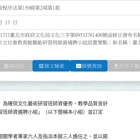
程序法第159條第2項第1款
月 17 日
17日臺北市政府文化局文化三字第09532761400號函修正發布名稱
市立社會教育館藝能研習班師資遴聘小組設置要點；新名稱：臺
）
apps
tune
pin
file_download
編章節
條文檢索
條號查詢
附件下載
）為確保文化藝術研習班師資優秀，教學品質良好

研習班師資遴聘小組」（以下簡稱本小組）並訂定

相關學者專家六人及指派本館三人擔任之，並以館
