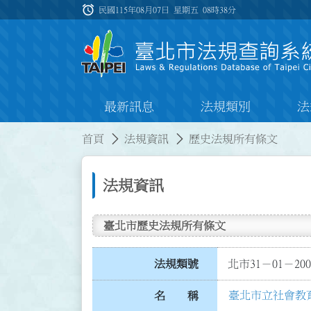
跳到主要內容
alarm
:::
民國115年08月07日 星期五
08時38分
最新訊息
法規類別
法
:::
:::
首頁
法規資訊
歷史法規所有條文
法規資訊
臺北市歷史法規所有條文
法規類號
北市31－01－200
臺北市立社會教
名 稱