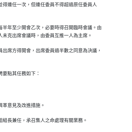
，並得連任一次，但連任委員不得超過原任委員人

每半年至少開會乙次，必要時得召開臨時會議。由

召集人未克出席會議時，由委員互推一人為主席。
員出席方得開會，出席委員過半數之同意為決議，

要點其任務如下：

之興革意見及改進措施。
組組長兼任，承召集人之命處理有關業務。