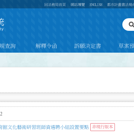
回法務局首頁
網站導覽
ENGLISH
都市計畫書法規
規查詢
解釋令函
訴願決定書
草案
2
育館文化藝術研習班師資遴聘小組設置要點
非現行版本