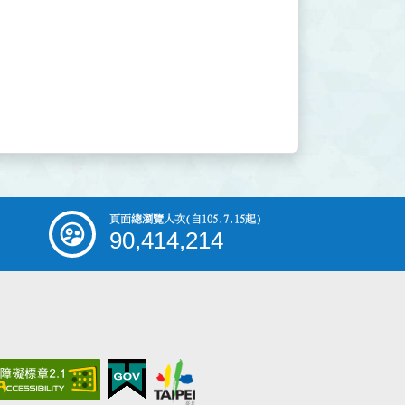
頁面總瀏覽人次
(自105.7.15起)
90,414,214