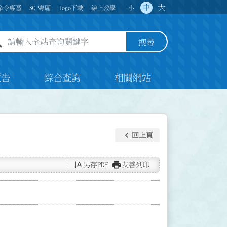
大
中
命令專區
SOP專區
logo下載
線上教學
小
全站查詢關鍵字欄位
搜尋
預告
綜合查詢
相關網站
keyboard_arrow_left
回上頁
text_rotate_vertical
print
另存PDF
友善列印