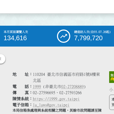
本月頁面瀏覽人次
總造訪人次
(自93.07.26起)
134,616
7,799,720
策
地 址
110204 臺北市信義區市府路1號8樓東
北區
電 話
1999
(非臺北市
02-27208889
)
小
傳 真
02-27596695、02-27593266
陳情系統
https://1999.gov.taipei
電子信箱
la_laws@gov.taipei
本局信箱係處理與系統相關之問題，其餘市政問題請至陳