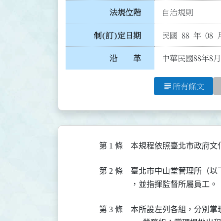
法規位階
自治規則
制(訂)定日期
民國 88 年 08 
沿 革
中華民國88年8月
subject
所有條文
第 1 條
本規程依照臺北市政府文
第 2 條
臺北市中山堂管理所（以
，並指揮監督所屬員工。
第 3 條
本所設左列各組，分別掌理