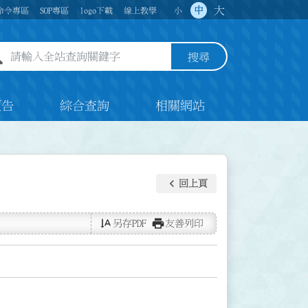
大
中
命令專區
SOP專區
logo下載
線上教學
小
全站查詢關鍵字欄位
搜尋
預告
綜合查詢
相關網站
keyboard_arrow_left
回上頁
text_rotate_vertical
print
另存PDF
友善列印