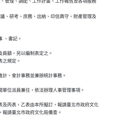
租、管理、調配、工作計畫、工作報告及各項服務

會議、研考、庶務、出納、印信典守、財產管理及

事 、書記。
及員額，另以編制表定之。

表之規定。
歲計、會計事務並兼辦統計事務。
關單位派員兼任，依法辦理人事管理事項。
表及丙表，乙表由本所擬訂，報請臺北市政府文化

，報請臺北市政府文化局備查。