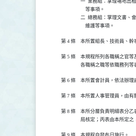
一  業務組：掌理場地出
    等事項。

二  總務組：掌理文書、
    維護等事項。
第 4 條
本所置組長、技術員、幹
第 5 條
本規程所列各職稱之官等
各職稱之職等依職務列等
第 6 條
本所置會計員，依法辦理
第 7 條
本所置人事管理員，由有
第 8 條
本所分層負責明細表分乙
局核定；丙表由本所定之
第 9 條
本規程自發布日施行。