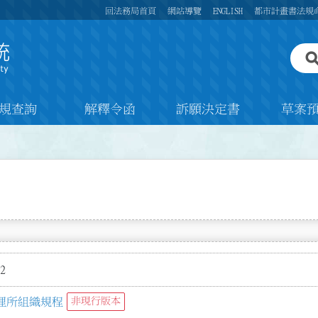
回法務局首頁
網站導覽
ENGLISH
都市計畫書法規
規查詢
解釋令函
訴願決定書
草案
2
理所組織規程
非現行版本