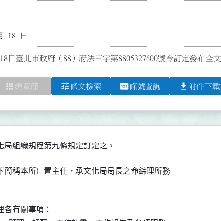
月 18 日
18日臺北市政府（88）府法三字第8805327600號令訂定發布全
apps
tune
pin
file_download
編章節
條文檢索
條號查詢
附件下載
化局組織規程第九條規定訂定之。
下簡稱本所）置主任，承文化局局長之命綜理所務

各有關事項：
