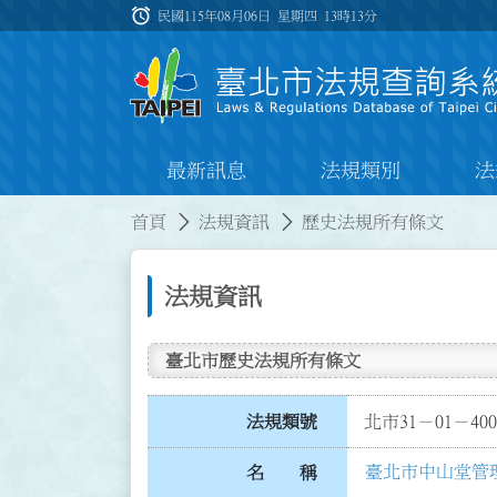
跳到主要內容
alarm
:::
民國115年08月06日 星期四
13時13分
最新訊息
法規類別
法
:::
:::
首頁
法規資訊
歷史法規所有條文
法規資訊
臺北市歷史法規所有條文
法規類號
北市31－01－400
臺北市中山堂管
名 稱