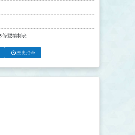
文9條暨編制表
history
歷史沿革