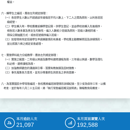
          權益。
六、轉學生之編班，應依左列規定辦理：

    （一）各班學生人數以不超過該年級每班平均人數上、下二人之間為原則，以利各班班

          級經營。

    （二）學生轉入時，學校應備妥轉學登記冊，供學生登記，並由學校依轉入先後順序，

          視各班人數多寡及男女生均衡性，編入人數較少班級為原則。班級人數相同者，

          得採公開抽籤方式，或依班號順序編入班級。

    （三）如發現有特定班級學生申請異動情形有異者，學校應主動瞭解原因及詳細情形，

          並比照第六條之規定妥善處理。
七、實施學科能力分組教學，應依左列規定辦理：

    （一）實施之範圍，二年級以英語及數學科選修課程為限，三年級以英語、數學及理化

          科必修、選修課程為限。

    （二）加強教師觀念的溝通與引導、落實有教無類及因材施教。

    （三）事先蒐集各方意見，並充分尊重師生與家長之參與意願。
八、為落實國民中學常態編班，各校應將編班辦理情形詳細紀錄，至少妥為保存三年，以備

    考查，並於每年八月二十五日前，將「執行常態編班概況說明表」陳報教育局備查。
本月造訪人次
本月頁面瀏覽人次
:::
21,097
192,588