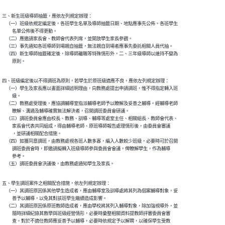
三、新生班級導師抽籤，應依左列規定辦理：

    （一）班級依規定編定後，各班學生名單及導師抽籤日期、地點應事先公佈。各班學生

          名單公佈後不得更動。

    （二）應邀請家長會、教師會代表列席，並開放學生家長參觀。

    （三）事先通知各班導師到場親自抽籤，無法親自到場者應事先委託相關人員代抽。

    （四）新生導師抽籤確定後，除導師離職等特殊情形外，二、三年級導師以維持不變為

          原則。
四、班級編定後以不得調班為原則，若學生於原班級適應不良，應依左列規定辦理：

    （一）學生及家長應以書面詳細述明理由，向教務處提出申請調班，惟不得指定轉入班

          級。

    （二）教務處受理後，應協調輔導室指派輔導老師予以瞭解及妥善之輔導。經輔導老師

          瞭解、溝通及輔導確實無法解決者，召開調班委員會研議。

    （三）調班委員會應由校長、教務、訓導、輔導等處室主任、相關組長、教師會代表、

          家長會代表共同組成，得由輔導老師、原班導師報告處理情形後，由委員會審議

          ，並研議相關配合措施。

    （四）如獲同意調班，由教務處視各班人數多寡，編入人數較少班級，必要時可於召開

          調班委員會時，即邀請擬轉入班級導師參與委員會會議，俾瞭解學生，作為輔導

          參考。

    （五）調班委員會決議後，由教務處通知學生及家長。
五、學生調班案件之相關配合措施，依左列規定辦理：

    （一）其調班原因係其他學生造成者，應由輔導室及訓導處將其列為個案輔導對象，妥

          善予以輔導，以免其對該班學生繼續造成影響。

    （二）其調班原因係原班教師造成者，應由學校將其列入輔導對象，除加強視導外，並

          隨時詳細紀錄其教學與班級經營情形，必要時彙整相關資料提教師評審委員會審

          查。對於不適任教師應妥善予以輔導，必要時依規定予以解聘，以確保學生受教
