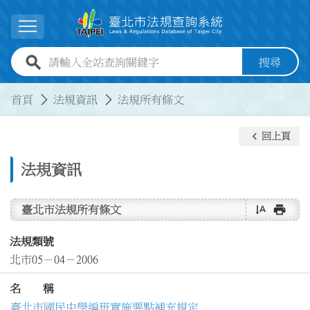
跳到主要內容
展開選單
全站查詢關鍵字欄位
搜尋
:::
:::
首頁
法規資訊
法規所有條文
keyboard_arrow_left
回上頁
法規資訊
text_rotate_vertical
print
臺北市法規所有條文
法規類號
北市05－04－2006
名 稱
臺北市國民中學編班實施要點補充規定