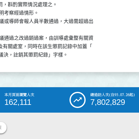
布之懲罰，斟酌實際情況處理之。

議說明考察經過情形。

案輔導會議或導師會報人員半數通過，大過需超過出

或訓導會議通過之改過銷過案，由訓導處彙整有關資

該生家長及有關處室，同時在該生懲罰記錄中加蓋「

導）會議議決，註銷其懲罰紀錄」字樣。
本月頁面瀏覽人次
總造訪人次
(自93.07.26起)
162,111
7,802,829
策