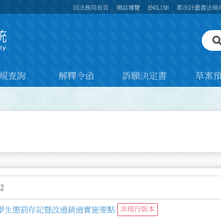
回法務局首頁
網站導覽
ENGLISH
都市計畫書法規
規查詢
解釋令函
訴願決定書
草案
2
學生懲罰存記暨改過銷過實施要點
非現行版本