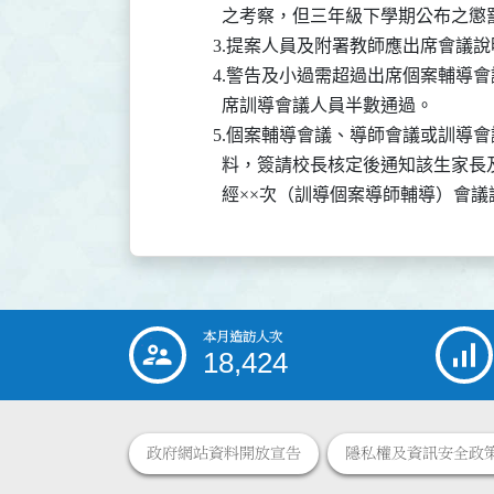
            之考察，但三年級下學期公
          3.提案人員及附署教師應出席會
          4.警告及小過需超過出席個
            席訓導會議人員半數通過。

          5.個案輔導會議、導師會議
            料，簽請校長核定後通知
            經××次（訓導個案導師輔
本月造訪人次
:::
18,424
政府網站資料開放宣告
隱私權及資訊安全政