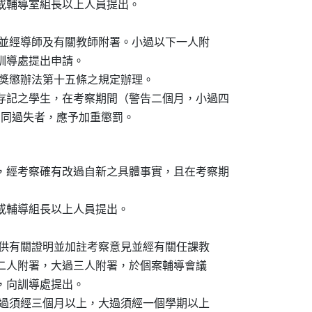
處或輔導室組長以上人員提出。

附表），並經導師及有關教師附署。小過以下一人附

前向訓導處提出申請。

學學生獎懲辦法第十五條之規定辦理。

罰存記之學生，在考察期間（警告二個月，小過四

意重犯相同過失者，應予加重懲罰。
生，經考察確有改過自新之具體事實，且在考察期

處或輔導組長以上人員提出。

附表）提供有關證明並加註考察意見並經有關任課教

署。小過二人附署，大過三人附署，於個案輔導會議

一週，向訓導處提出。

以上，小過須經三個月以上，大過須經一個學期以上
