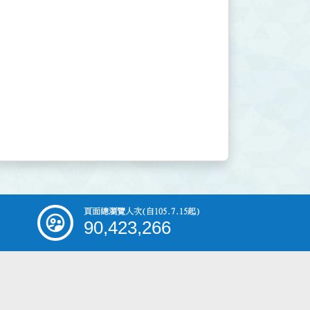
頁面總瀏覽人次
(自105.7.15起)
90,423,266