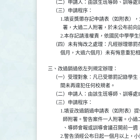
    （二）申請人：由該生班導師、訓導
    （三）申請程序：

          1.填妥獎懲存記申請表（如
            署，大過二人附署，於未公布
          2.本存記請淮權責，依國民中
    （四）未有悔改之處理：凡經辦理懲
          個月，大過六個月）未有悔
三、改過銷過依左列規定辦理：

    （一）受理對象：凡已受懲罰記錄學
          間未再違犯任何校規者。

    （二）申請人：由該生班導師、訓導
    （三）申請程序：

          1.填妥改過銷過申請表（如
            師附署。警告案件一人附
            、導師會報或訓導會議召開前
          2.警告須經公布日起一個月