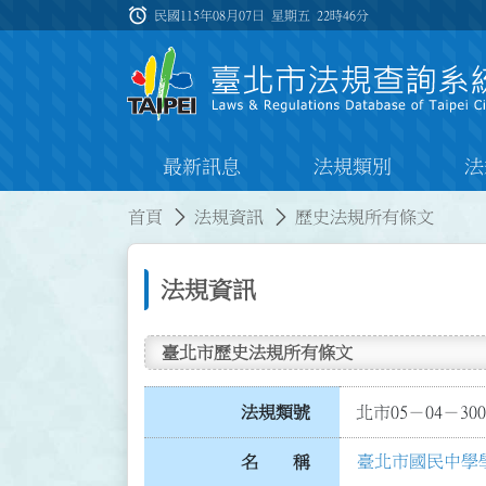
跳到主要內容
alarm
:::
民國115年08月07日 星期五
22時46分
最新訊息
法規類別
法
:::
:::
首頁
法規資訊
歷史法規所有條文
法規資訊
臺北市歷史法規所有條文
法規類號
北市05－04－300
臺北市國民中學
名 稱