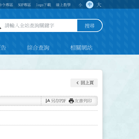
大
中
命令專區
SOP專區
logo下載
線上教學
小
全站查詢關鍵字欄位
搜尋
預告
綜合查詢
相關網站
keyboard_arrow_left
回上頁
text_rotate_vertical
print
另存PDF
友善列印