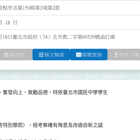
程序法第159條第2項第2款
月 18 日
月18日臺北市政府（74）北市教二字第69529號函訂頒
apps
tune
pin
file_download
編章節
條文檢索
條號查詢
附件下載
、奮發向上、敦勵品德，特依臺北市國民中學學生

不含特別懲罰），經考察確有悔意及改過自新之誠
