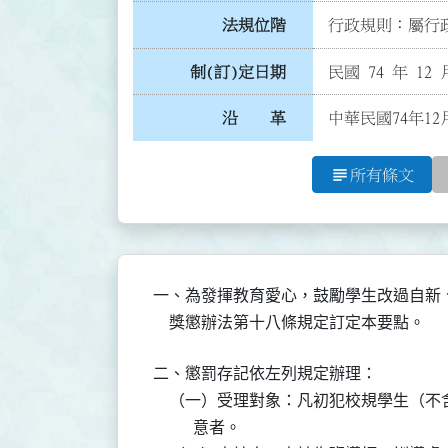
法規位階
行政規則：屬行政
制(訂)定日期
民國 74 年 12 
沿 革
中華民國74年12
subject
所有條文
一、為發揮教育愛心，鼓勵學生改過自新
    獎懲辦法第十八條規定訂定本要點。
二、懲罰存記依左列規定辦理：

    （一）受理對象：凡初犯校規學生（
          意者。
