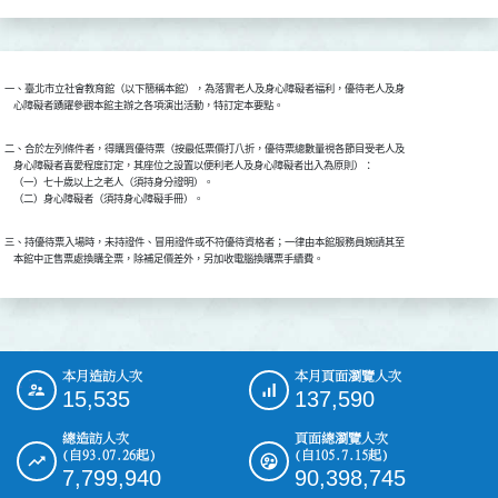
一、臺北市立社會教育館（以下簡稱本館），為落實老人及身心障礙者福利，優待老人及身

    心障礙者踴躍參觀本館主辦之各項演出活動，特訂定本要點。
二、合於左列條件者，得購買優待票（按最低票價打八折，優待票總數量視各節目受老人及

    身心障礙者喜愛程度訂定，其座位之設置以便利老人及身心障礙者出入為原則）：

    （一）七十歲以上之老人（須持身分證明）。

    （二）身心障礙者（須持身心障礙手冊）。
三、持優待票入場時，未持證件、冒用證件或不符優待資格者；一律由本館服務員婉請其至

    本館中正售票處換購全票，除補足價差外，另加收電腦換購票手續費。
本月造訪人次
本月頁面瀏覽人次
:::
15,535
137,590
總造訪人次
頁面總瀏覽人次
(自93.07.26起)
(自105.7.15起)
7,799,940
90,398,745