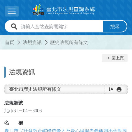
跳到主要內容
展開選單
全站查詢關鍵字欄位
搜尋
:::
:::
首頁
法規資訊
歷史法規所有條文
keyboard_arrow_left
回上頁
法規資訊
text_rotate_vertical
print
臺北市歷史法規所有條文
法規類號
北市31－04－3003
名 稱
臺北市立社會教育館優待老人及身心障礙者參觀演出活動要