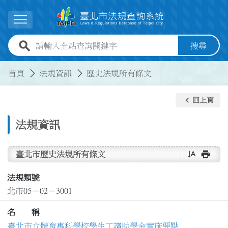
跳到主要內容
展開選單
全站查詢關鍵字欄位
搜尋
:::
:::
首頁
法規資訊
歷史法規所有條文
keyboard_arrow_left
回上頁
法規資訊
text_rotate_vertical
print
臺北市歷史法規所有條文
法規類號
北市05－02－3001
名 稱
臺北市立體育專科學校學生工讀助學金實施要點