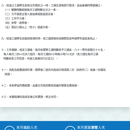
八、核准之工讀學生如有左列情形之一時，工讀生資格即行取消，並由後補同學遞補之。

    （一）曠職時數超過每月工讀時數五分之一者。

    （二）凡不接受主管人員指揮或態度惡劣者。

    （三）工作不力者。

    （四）休學、退學者。

    （五）受記小過以上（含小）過處分者。
九、核准工讀學生如無前款情形時，其工讀資格有效期間至該申請學年度結束為止。
十、工作報酬：核定工讀者，每月依實際工讀時數核予工讀金，八十一學年度暫訂十七名，

    每人每月二四○○元共八個月，每月工讀四○小時每小時六○元計（各工讀生每月工讀

    時數依各工作性質，內容之差異另行訂定之）。
十一、為配合經費請領作業，開學後二個月內造具印領清冊二份（如附件二）收據一份報局

      核撥。
十二、本助學金所需經費，由臺北市政府教育局編列預算支應核撥。
十三、本要點陳校長核定後公布實施，修正亦同。
本月造訪人次
本月頁面瀏覽人次
:::