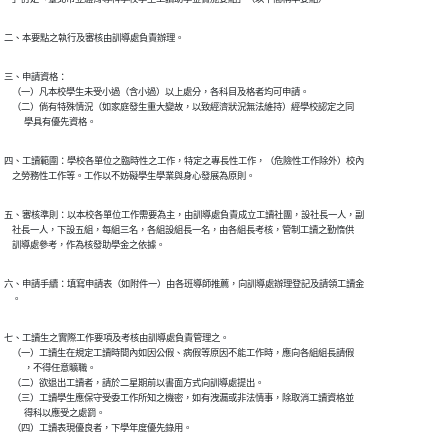
二、本要點之執行及審核由訓導處負責辦理。
三、申請資格：

    （一）凡本校學生未受小過（含小過）以上處分，各科目及格者均可申請。

    （二）倘有特殊情況（如家庭發生重大變故，以致經濟狀況無法維持）經學校認定之同

          學具有優先資格。
四、工讀範圍：學校各單位之臨時性之工作，特定之專長性工作，（危險性工作除外）校內

    之勞務性工作等。工作以不妨礙學生學業與身心發展為原則。
五、審核準則：以本校各單位工作需要為主，由訓導處負責成立工讀社團，設社長一人，副

    社長一人，下設五組，每組三名，各組設組長一名，由各組長考核，管制工讀之勤惰供

    訓導處參考，作為核發助學金之依據。
六、申請手續：填寫申請表（如附件一）由各班導師推薦，向訓導處辦理登記及請領工讀金

    。
七、工讀生之實際工作要項及考核由訓導處負責管理之。

    （一）工讀生在規定工讀時間內如因公假、病假等原因不能工作時，應向各組組長請假

          ，不得任意曠職。

    （二）欲退出工讀者，請於二星期前以書面方式向訓導處提出。

    （三）工讀學生應保守受委工作所知之機密，如有洩漏或非法情事，除取消工讀資格並

          得科以應受之處罰。

    （四）工讀表現優良者，下學年度優先錄用。