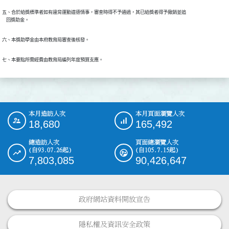
五、合於給獎標準者如有違背運動道德情事，審查時得不予通過，其已給獎者得予撤銷並追

    回獎助金。
六、本獎助學金由本府教育局審查後核發。
七、本要點所需經費由教育局編列年度預算支應。
本月造訪人次
本月頁面瀏覽人次
:::
18,680
165,492
總造訪人次
頁面總瀏覽人次
(自93.07.26起)
(自105.7.15起)
7,803,085
90,426,647
政府網站資料開放宣告
隱私權及資訊安全政策