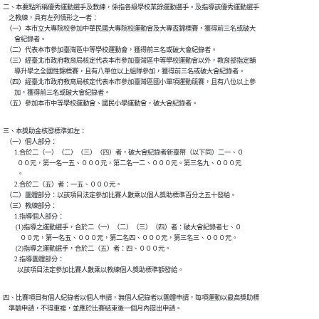
二、本要點所稱優秀運動選手及教練，係指各級學校業餘運動選手。及指導該優秀運動選手

    之教練，具有左列情形之一者：

  （一）本市立大專院校參加中華民國大專院校運動會及大專盃錦標賽，獲得前三名或破大

        會紀錄者。

  （二）代表本市參加臺灣區中等學校運動會，獲得前三名或破大會紀錄者。

  （三）經臺北市政府教育局核定代表本市參加臺灣區中等學校運動會以外，教育部指定輔

        導升學之全國性錦標賽，且有八單位以上組隊參加，獲得前三名或破大會紀錄者。

  （四）經臺北市政府教育局核定代表本市參加臺灣區國小單項運動競賽，且有八位以上參

        加，獲得前三名或破大會紀錄者。

  （五）參加本市中等學校運動會、國民小學運動會，破大會紀錄者。
三、本獎助金核發標準如左：

  （一）個人部分：

        1.合於二（一）（二）（三）（四）者，破大會紀錄者新臺幣（以下同）二一、０

          ００元，第一名一五、０００元，第二名一二、０００元。第三名九、０００元

          。

        2.合於二（五）者：一五、０００元。

  （二）團體部分：以該項目法定參加比賽人數乘以個人獎助標準百分之五十發給。

  （三）教練部分：

        1.指導個人部分：

         (1)指導之運動選手，合於二（一）（二）（三）（四）者：破大會紀錄者七、０

            ００元，第一名五、０００元，第二名四、０００元，第三名三、０００元。

         (2)指導之運動選手，合於二（五）者：四、０００元。

        2.指導團體部分：

          以該項目法定參加比賽人數乘以教練個人獎助標準額發給。
四、比賽項目有個人紀錄者以個人申請，無個人紀錄者以團體申請，每項運動以最高獎助標

    準額申請，不得重複，並應於比賽結束後一個月內提出申請。