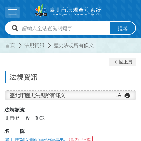
跳到主要內容
展開選單
全站查詢關鍵字欄位
搜尋
:::
:::
首頁
法規資訊
歷史法規所有條文
keyboard_arrow_left
回上頁
法規資訊
text_rotate_vertical
print
臺北市歷史法規所有條文
法規類號
北市05－09－3002
名 稱
臺北市體育獎助金發給要點
非現行版本