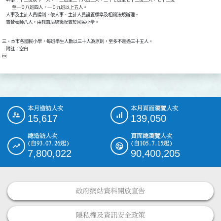
    幹事：十二班以下一人，十三班至三十六班二人，三十七班至七十二班三人，七十三班

          至一０八班四人，一０九班以上五人。

    人事及主計人員編制，依人事、主計人員設置標準及相關法規辦理。

    置營養師八人，由教育局統籌配置於國民小學。
三、本市各國民小學，每班學生人數以三十人為原則，至多不超過三十五人。

    附註：空白

本月造訪人次
本月頁面瀏覽人次
:::
15,617
139,050
總造訪人次
頁面總瀏覽人次
(自93.07.26起)
(自105.7.15起)
7,800,022
90,400,205
政府網站資料開放宣告
隱私權及資訊安全政策