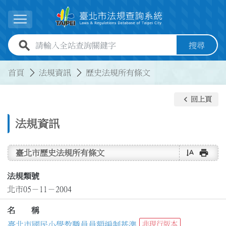
跳到主要內容
展開選單
全站查詢關鍵字欄位
搜尋
:::
:::
首頁
法規資訊
歷史法規所有條文
keyboard_arrow_left
回上頁
法規資訊
text_rotate_vertical
print
臺北市歷史法規所有條文
法規類號
北市05－11－2004
名 稱
臺北市國民小學教職員員額編制基準
非現行版本