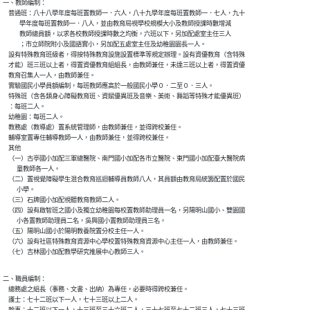
一、教師編制：

    普通班：八十八學年度每班置教師一．六人，八十九學年度每班置教師一．七人，九十

            學年度每班置教師一．八人，並由教育局視學校規模大小及教師授課時數增減

            教師總員額，以求各校教師授課時數之均衡，六班以下，另加配處室主任三人

            ；市立師院附小及國語實小，另加配五處室主任及幼稚園園長一人。

    設有特殊教育班級者，得按特殊教育設施設置標準等規定辦理。設有資優教育（含特殊

    才能）班三班以上者，得置資優教育組組長，由教師兼任，未達三班以上者，得置資優

    教育召集人一人，由教師兼任。

    實驗國民小學員額編制，每班教師應高於一般國民小學０．二至０．三人。

    特殊班（含各類身心障礙教育班、資賦優異班及音樂、美術、舞蹈等特殊才能優異班）

    ：每班二人。

    幼稚園：每班二人。

    教務處（教導處）置系統管理師，由教師兼任，並得跨校兼任。

    輔導室置專任輔導教師一人，由教師兼任，並得跨校兼任。

    其他

    （一）古亭國小加配三軍總醫院、南門國小加配各市立醫院、東門國小加配臺大醫院病

          童教師各一人。

    （二）置視覺障礙學生混合教育巡迴輔導員教師八人，其員額由教育局統籌配置於國民

          小學。

    （三）石牌國小加配視聽教育教師二人。

    （四）設有啟智班之國小及獨立幼稚園每校置教師助理員一名，另陽明山國小、雙園國

          小各置教師助理員二名，吳興國小置教師助理員三名。

    （五）陽明山國小於陽明教養院置分校主任一人。

    （六）設有社區特殊教育資源中心學校置特殊教育資源中心主任一人，由教師兼任。

二、職員編制：

    總務處之組長（事務、文書、出納）為專任，必要時得跨校兼任。

    護士：七十二班以下一人，七十三班以上二人。
