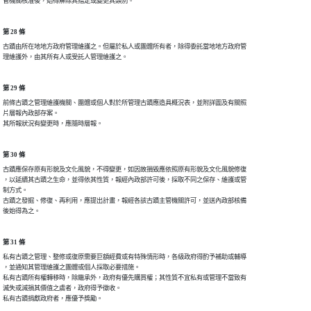
第 28 條
古蹟由所在地地方政府管理維護之。但屬於私人或團體所有者，除得委託當地地方政府管

第 29 條
前條古蹟之管理維護機關、團體或個人對於所管理古蹟應造具概況表，並附詳圖及有關照

片層報內政部存案。

第 30 條
古蹟應保存原有形貌及文化風貌，不得變更，如因故損毀應依照原有形貌及文化風貌修復

，以延續其古蹟之生命，並得依其性質，報經內政部許可後，採取不同之保存、維護或管

制方式。

古蹟之發掘、修復、再利用，應提出計畫，報經各該古蹟主管機關許可，並送內政部核備

第 31 條
私有古蹟之管理、整修或復原需要巨額經費或有特殊情形時，各級政府得酌予補助或輔導

，並通知其管理維護之團體或個人採取必要措施。

私有古蹟所有權轉移時，除繼承外，政府有優先購買權；其性質不宜私有或管理不當致有

滅失或減損其價值之虞者，政府得予徵收。
