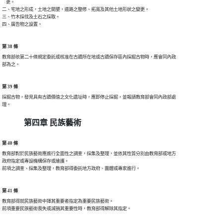
    更。

二、宅地之形成，土地之開墾，道路之整修、拓寬及其他土地形狀之變更。

三、竹木採伐及土石之採取。

第 38 條
教育部依第二十條規定委託或核准在古蹟所在地或古蹟保存區內採掘古物時，應會同內政

第 39 條
採掘古物，發見具有古蹟價值之文化遺址時，應即停止採掘，並報請教育部會同內政部處

第四章 民族藝術
第 40 條
教育部對於民族藝術應進行全面性之調查，採集及整理，並依其性質分別由教育部或地方

政府指定或專設機構保存或維護。

第 41 條
教育部得就民族藝術中擇其重要者指定為重要民族藝術。
