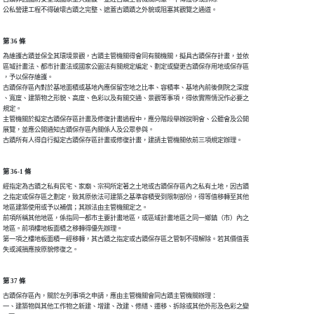
第 36 條
為維護古蹟並保全其環境景觀，古蹟主管機關得會同有關機關，擬具古蹟保存計畫，並依

區堿計畫法、都市計畫法或國家公園法有關規定編定、劃定或變更古蹟保存用地或保存區

，予以保存維護。

古蹟保存區內對於基地面積或基地內應保留空地之比率、容積率、基地內前後側院之深度

、寬度、建築物之形貌、高度、色彩以及有關交通、景觀等事項，得依實際情況作必要之

規定。

主管機關於擬定古蹟保存區計畫及修復計畫過程中，應分階段舉辦說明會、公聽會及公開

展覽，並應公開通知古蹟保存區內關係人及公眾參與。

第 36-1 條
經指定為古蹟之私有民宅、家廟、宗祠所定著之土地或古蹟保存區內之私有土地，因古蹟

之指定或保存區之劃定，致其原依法可建築之基準容積受到限制部份，得等值移轉至其他

地區建築使用或予以補償；其辦法由主管機關定之。

前項所稱其他地區，係指同一都市主要計畫地區，或區域計畫地區之同一鄉鎮（市）內之

地區。前項樓地板面積之移轉得優先辦理。

第一項之樓地板面積一經移轉，其古蹟之指定或古蹟保存區之管制不得解除。若其價值喪

第 37 條
古蹟保存區內，關於左列事項之申請，應由主管機關會同古蹟主管機關辦理：

一、建築物與其他工作物之新建、增建、改建、修繕、遷移、拆除或其他外形及色彩之變
