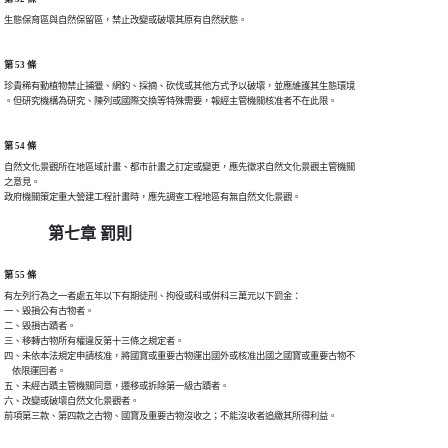
第 53 條
珍貴稀有動植物禁止捕獵、網釣、採摘、砍伐或其他方式予以破壞，並應維護其生態環境

第 54 條
自然文化景觀所在地區域計畫、都市計畫之訂定或變更，應先徵求自然文化景觀主管機關

之意見。

第七章 罰則
第 55 條
有左列行為之一者處五年以下有期徒刑、拘役或科或併科三萬元以下罰金：

一、毀損公有古物者。

二、毀損古蹟者。

三、移轉古物所有權違反第十三條之規定者。

四、未依本法規定申請核准，將國寶或重要古物運出國外或核准出國之國寶或重要古物不

    依限運回者。

五、未經古蹟主管機關同意，遷移或拆除第一級古蹟者。

六、改變或破壞自然文化景觀者。
