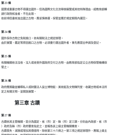
第 23 條
國寶或重要古物不得運出國外。但為國際文化交流舉辦展覽或其他特殊理由，經教育部轉

請行政院核准者，不在此限。

第 24 條
國外保存古物之免稅進口，依有關稅法之規定辦理。

第 25 條
有關機關依法沒收、沒入或收受外國政府交付之古物，由教育部指定公立古物保管機構保

第 26 條
政府應獎勵並輔導私人或財團法人設立博物館、美術館及文物陳列室，收藏古物或本法所

第三章 古蹟
第 27 條
古蹟依其主管機關，區分為國定、省（市）定、縣（市）定三類，分別由內政部、省（市

）政府及縣（市）政府審查指定之，並報各該上級主管機關備查。

古蹟喪失、減損或增加其價值時，除依第三十六條之一第三項之規定辦理外，應報上級主
