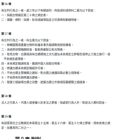
第 56 條
有左列行為之一者，處三年以下有期徒刑、拘役或科或併科二萬元以下罰金：

一、採掘古物違反第二十條之規定者。

第 57 條
有左列行為之一者，科五萬元以下罰金：

一、移轉國寶或重要古物所有權未事先報請教育部核備者。

二、未經原保管機關核准、監製再複製公有古物者。

三、發見古物、古蹟或具有古蹟價值之文化遺址未依規定立即報告或停止工程之進行，或

    不依規定處理者。

四、未依規定報請核准，邀請外國人採掘古物者。

五、修護古蹟未依規定報經許可者。

六、不依古蹟主管機關之通知，對古蹟之維護採取必要之措施者。

七、不依原有形貌修護古蹟者。

第 58 條
第 59 條
有該管責任之公務員犯本章第五十五條、第五十六條、第五十七條之罪者，得依各條之規
