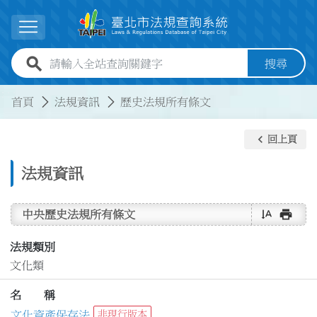
跳到主要內容
展開選單
全站查詢關鍵字欄位
搜尋
:::
:::
首頁
法規資訊
歷史法規所有條文
keyboard_arrow_left
回上頁
法規資訊
text_rotate_vertical
print
中央歷史法規所有條文
法規類別
文化類
名 稱
文化資產保存法
非現行版本