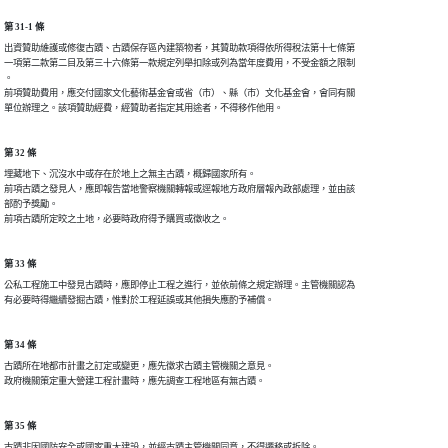
第 31-1 條
出資贊助維護或修復古蹟、古蹟保存區內建築物者，其贊助款項得依所得稅法第十七條第

一項第二款第二目及第三十六條第一款規定列舉扣除或列為當年度費用，不受金額之限制

。

前項贊助費用，應交付國家文化藝術基金會或省（市）、縣（市）文化基金會，會同有關

第 32 條
埋藏地下、沉沒水中或存在於地上之無主古蹟，概歸國家所有。

前項古蹟之發見人，應即報告當地警察機關轉報或逕報地方政府層報內政部處理，並由該

部酌予獎勵。

第 33 條
公私工程施工中發見古蹟時，應即停止工程之進行，並依前條之規定辦理。主管機關認為

第 34 條
古蹟所在地都市計畫之訂定或變更，應先徵求古蹟主管機關之意見。

第 35 條
古蹟非因國防安全或國家重大建設，並經古蹟主管機關同意，不得遷移或拆除。
