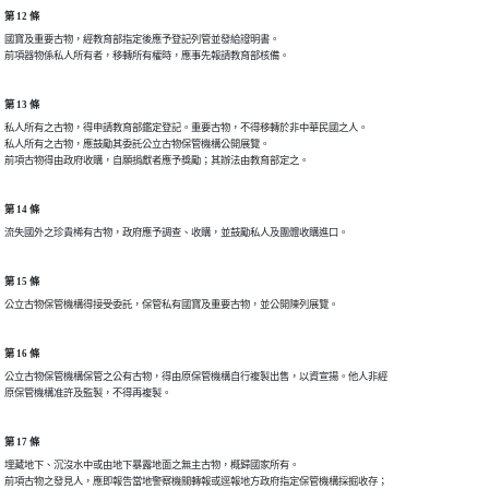
第 12 條
國寶及重要古物，經教育部指定後應予登記列管並發給證明書。

第 13 條
私人所有之古物，得申請教育部鑑定登記。重要古物，不得移轉於非中華民國之人。

私人所有之古物，應鼓勵其委託公立古物保管機構公開展覽。

第 14 條
第 15 條
第 16 條
公立古物保管機構保管之公有古物，得由原保管機構自行複製出售，以資宣揚。他人非經

第 17 條
埋藏地下、沉沒水中或由地下暴露地面之無主古物，概歸國家所有。

前項古物之發見人，應即報告當地警察機關轉報或逕報地方政府指定保管機構採掘收存；
