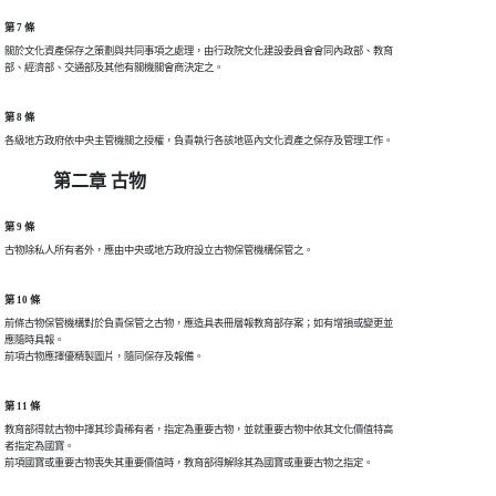
第 7 條
關於文化資產保存之策劃與共同事項之處理，由行政院文化建設委員會會同內政部、教育

第 8 條
第二章 古物
第 9 條
第 10 條
前條古物保管機構對於負責保管之古物，應造具表冊層報教育部存案；如有增損或變更並

應隨時具報。

第 11 條
教育部得就古物中擇其珍貴稀有者，指定為重要古物，並就重要古物中依其文化價值特高

者指定為國寶。
