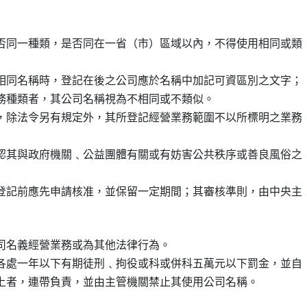
否同一種類，是否同在一省（市）區域以內，不得使用相同或類

相同名稱時，登記在後之公司應於名稱中加記可資區別之文字；

務種類者，其公司名稱視為不相同或不類似。

，除法令另有規定外，其所登記經營業務範圍不以所標明之業務

認其與政府機關﹑公益團體有關或有妨害公共秩序或善良風俗之

登記前應先申請核准，並保留一定期間；其審核準則，由中央主

司名義經營業務或為其他法律行為。

各處一年以下有期徒刑﹑拘役或科或併科五萬元以下罰金，並自
