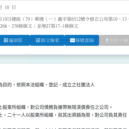
月 10 日
月10日總統（79）華總（一）義字第6512號令修正公布第10、13、15、
7、268、278條條文；並增訂第17-1條條文
apps
tune
pin
file_download
編章節
條文檢索
條號查詢
附件下載
上股東所組織，對公司債務負連帶無限清償責任之公司。

上，二十一人以股東所組織，就其出資額為限，對公司負其責任
