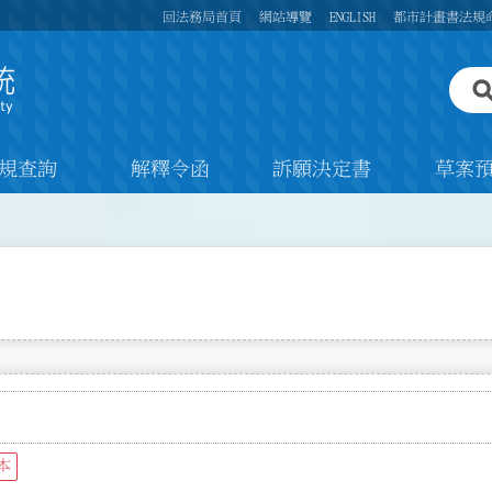
回法務局首頁
網站導覽
ENGLISH
都市計畫書法規
規查詢
解釋令函
訴願決定書
草案
本