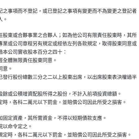
記之事項而不登記，或已登記之事項有變更而不為變更之登記者

任股東或合夥事業之合夥人；如為他公司有限責任股東時，其所

專業或公司章程另有規定或經依左列各款規定，取得股東同意或

過本公司實收股本百分之四十：

經全體無限責任股東同意。

意。

已發行股份總數三分之二以上股東出席，以出席股東表決權過半

盈餘或公積增資配股所得之股份，不計入前項投資總額。

加固定資產，其所需資金，不得以短期債款支應。

以命令定之。
