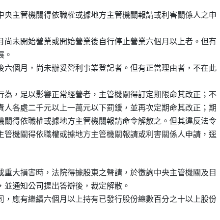
中央主管機關得依職權或據地方主管機關報請或利害關係人之申

月尚未開始營業或開始營業後自行停止營業六個月以上者。但有

展。

後六個月，尚未辦妥營利事業登記者。但有正當理由者，不在此

行為，足以影響正常經營者，主管機關得訂定期限命其改正；不

責人各處二千元以上一萬元以下罰鍰，並再次定期命其改正；期

機關得依職權或據地方主管機關報請命令解散之。但其違反法令

主管機關得依職權或據地方主管機關報請或利害關係人申請，逕

或重大損害時，法院得據股東之聲請，於徵詢中央主管機關及目

，並通知公司提出答辯後，裁定解散。

司，應有繼續六個月以上持有已發行股份總數百分之十以上股份
