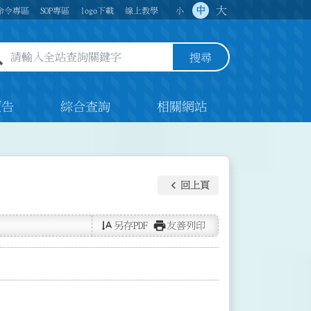
大
中
命令專區
SOP專區
logo下載
線上教學
小
全站查詢關鍵字欄位
搜尋
預告
綜合查詢
相關網站
keyboard_arrow_left
回上頁
text_rotate_vertical
print
另存PDF
友善列印