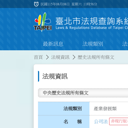
跳到主要內容
alarm
:::
民國115年08月08日 星期六
11時56分
最新訊息
法規類別
法
:::
:::
首頁
法規資訊
歷史法規所有條文
法規資訊
中央歷史法規所有條文
法規類別
產業發展類
公司法
非現行版
名 稱