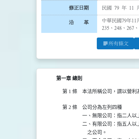
修正日期
民國 79 年 11 
中華民國79年11
沿 革
235、248、26
subject
所有條文
第一章 總則
第 1 條
第 2 條
公司分為左列四種

一、無限公司：指二人以
二、有限公司：指五人以
    之公司。
