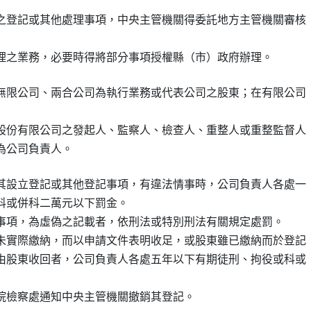
之登記或其他處理事項，中央主管機關得委託地方主管機關審核

無限公司、兩合公司為執行業務或代表公司之股東；在有限公司

股份有限公司之發起人、監察人、檢查人、重整人或重整監督人

其設立登記或其他登記事項，有違法情事時，公司負責人各處一

科或併科二萬元以下罰金。

事項，為虛偽之記載者，依刑法或特別刑法有關規定處罰。

未實際繳納，而以申請文件表明收足，或股東雖已繳納而於登記

由股東收回者，公司負責人各處五年以下有期徒刑、拘役或科或
