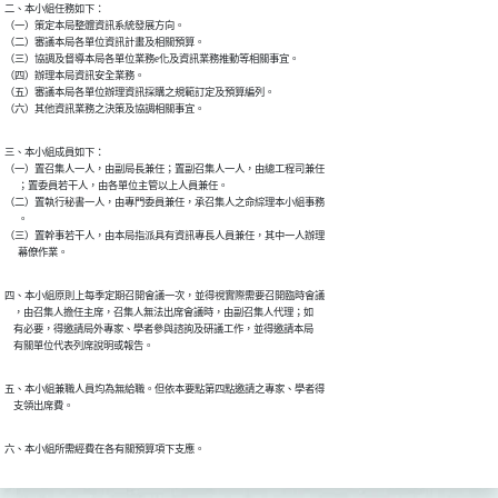
二、本小組任務如下：

（一）策定本局整體資訊系統發展方向。

（二）審議本局各單位資訊計畫及相關預算。

（三）協調及督導本局各單位業務e化及資訊業務推動等相關事宜。

（四）辦理本局資訊安全業務。

（五）審議本局各單位辦理資訊採購之規範訂定及預算編列。

（六）其他資訊業務之決策及協調相關事宜。
三、本小組成員如下：

（一）置召集人一人，由副局長兼任；置副召集人一人，由總工程司兼任

      ；置委員若干人，由各單位主管以上人員兼任。

（二）置執行秘書一人，由專門委員兼任，承召集人之命綜理本小組事務

      。

（三）置幹事若干人，由本局指派具有資訊專長人員兼任，其中一人辦理

      幕僚作業。
四、本小組原則上每季定期召開會議一次，並得視實際需要召開臨時會議

    ，由召集人擔任主席，召集人無法出席會議時，由副召集人代理；如

    有必要，得邀請局外專家、學者參與諮詢及研議工作，並得邀請本局

    有關單位代表列席說明或報告。
五、本小組兼職人員均為無給職。但依本要點第四點邀請之專家、學者得

    支領出席費。
六、本小組所需經費在各有關預算項下支應。