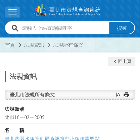
跳到主要內容
展開選單
全站查詢關鍵字欄位
搜尋
:::
:::
首頁
法規資訊
法規所有條文
keyboard_arrow_left
回上頁
法規資訊
text_rotate_vertical
print
臺北市法規所有條文
法規類號
北市16－02－2005
名 稱
臺北翡翠水庫管理局資訊推動小組作業要點