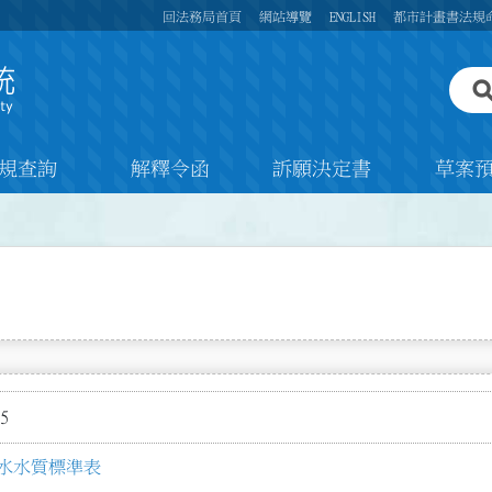
回法務局首頁
網站導覽
ENGLISH
都市計畫書法規
規查詢
解釋令函
訴願決定書
草案
5
水水質標準表