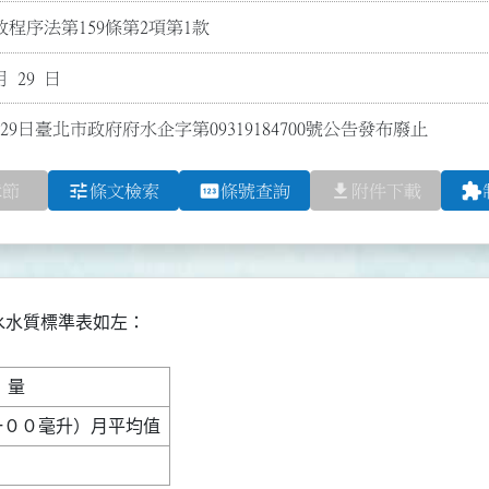
程序法第159條第2項第1款
月 29 日
29日臺北市政府府水企字第09319184700號公告發布廢止
tune
pin
file_download
extension
章節
條文檢索
條號查詢
附件下載
水水質標準表如左：
