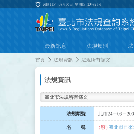
跳到主要內容
alarm
:::
民國115年08月06日 星期四
23時21分
最新訊息
法規類別
法
:::
:::
首頁
法規資訊
法規所有條文
法規資訊
臺北市法規所有條文
法規類號
北市24－03－200
(廢)
臺北市自來
名 稱