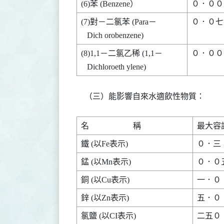
(7)對－二氯苯 (Para－     

０．０七五    
(8)1,1－二氯乙稀 (1,1－   

０．００七    
    （三）能影響自來水適飲性物質：
