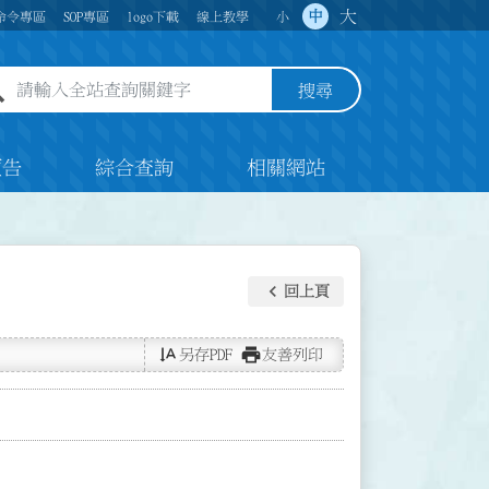
大
中
命令專區
SOP專區
logo下載
線上教學
小
全站查詢關鍵字欄位
搜尋
預告
綜合查詢
相關網站
keyboard_arrow_left
回上頁
text_rotate_vertical
print
另存PDF
友善列印