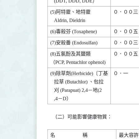
(5)阿特靈、地特靈         

０．００三       
(8)五氯酚及其鹽類         

０．００五       
(9)除草劑(Herbicide)〔丁基

０．一            
   拉草 (Butachlor) 、包拉

   刈 (Parapuat) 2,4－地(2

    （二）可能影響健康物質：
