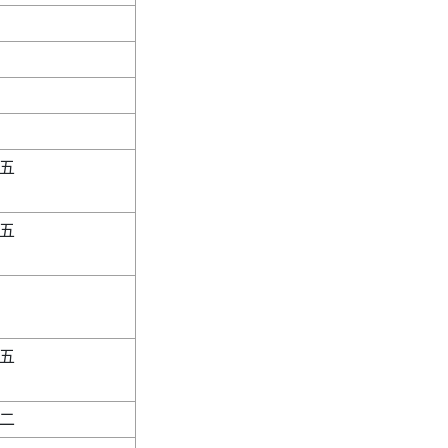
          

          

          

          
