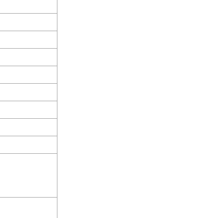
       

       
