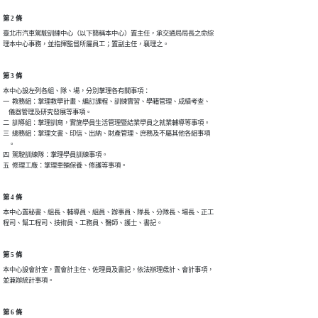
第 2 條
臺北市汽車駕駛訓練中心（以下簡稱本中心）置主任，承交通局局長之命綜

理本中心事務，並指揮監督所屬員工；置副主任，襄理之。
第 3 條
本中心設左列各組、隊、場，分別掌理各有關事項：

一  教務組：掌理教學計畫、編訂課程、訓練實習、學籍管理、成績考查、

    儀器管理及研究發展等事項。

二  訓導組：掌理訓育，實施學員生活管理暨結業學員之就業輔導等事項。

三  總務組：掌理文書、印信、出納、財產管理、庶務及不屬其他各組事項

    。

四  駕駛訓練隊：掌理學員訓練事項。

五  修理工廠：掌理車輛保養、修護等事項。
第 4 條
本中心置秘書、組長、輔導員、組員、辦事員、隊長、分隊長、場長、正工

程司、幫工程司、技術員、工務員、醫師、護士、書記。
第 5 條
本中心設會計室，置會計主任、佐理員及書記，依法辦理歲計、會計事項，

並兼辦統計事項。
第 6 條