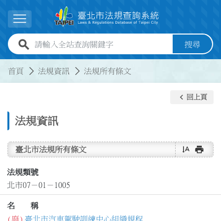
跳到主要內容
展開選單
全站查詢關鍵字欄位
搜尋
:::
:::
首頁
法規資訊
法規所有條文
keyboard_arrow_left
回上頁
法規資訊
text_rotate_vertical
print
臺北市法規所有條文
法規類號
北市07－01－1005
名 稱
(廢)
臺北市汽車駕駛訓練中心組織規程