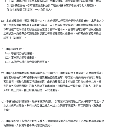
    （二）第二專案小組（臺北市轄區部分）由本府捷運工程局掌管聯合開發副局長、捷運

          公司籌備處處長、都市計畫處處長及第二組委員會專家學者委員等七人為成員，

四、本會設秘書組，置執行秘書一人，由本府捷運工程局聯合開發處處長兼任，承召集人之

    命，負責綜理幕僚作業；置副執行秘書二人，由省府住宅及都市發展局捷運處副處長及

    本府捷運工程局聯合開發處副處長兼任；置幹事若干人，由省府住宅及都市發展局捷運

    工程處及本府捷運公司籌備處與捷運工程局相關業務人員兼任，執行幕僚作業及連繫協

五、本會職掌如左：

    （一）聯合開發基地評選。

    （二）審查聯合開發計畫書。

六、本會會議視聯合開發事項提案情形不定期舉行。聯合開發審查案屬省、市共同性質者，

    由省府秘書長及本府秘書長共同召集會議並擔任主席，聯席第一組委員共同審理；屬個

    案性質者，視聯合開發基地所在轄區，由省府秘書長或本府秘書長召集並擔任主席，分

    別召集各該組員審理。召集人因故不能出席時，由副召集人代理主席，召集人、副召集

七、本會審議及討論案件，應依會議方式進行，非有第六點規定應出席委員總額二分之一以

    上之出席不能開會，非有出席委員二分之一以上之同意不得議決，可否同數時，取決於

八、本會開會時，得邀請土地所有權人、管理機關或申請人列席說明。必要時亦得邀請其他
