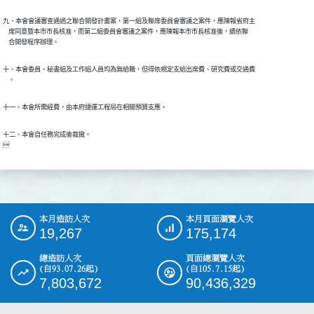
九、本會會議審查通過之聯合開發計畫案，第一組及聯席委員會審議之案件，應陳報省府主

    席同意暨本市市長核准，而第二組委員會審議之案件，應陳報本市市長核准後，續依聯

十、本會委員、秘書組及工作組人員均為無給職，但得依規定支給出席費、研究費或交通費

十二、本會自任務完成後裁撤。

本月造訪人次
本月頁面瀏覽人次
:::
19,267
175,174
總造訪人次
頁面總瀏覽人次
(自93.07.26起)
(自105.7.15起)
7,803,672
90,436,329