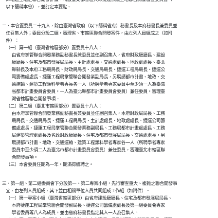
二、本會置委員二十九人，除由臺灣省政府（以下簡稱省府）秘書長及本府秘書長兼委員並

    任召集人外；委員分設二組，審理省、市轄區聯合開發案件，由左列人員組成之（如附

    件）：

    （一）第一組（臺灣省轄區部分）置委員十八人：

          由省府掌管聯合開發業務副秘書長兼委員並任副召集人，省府財政廳廳長、建設

          廳廳長、住宅及都市發展局局長、主計處處長、交通處處長、地政處處長、臺北

          縣縣長及本府工務局局長、財政局局長、交通局局長、捷運工程局局長、捷運公

          司籌備處處長、捷運工程局掌管聯合開發業副局長，另聘請都市計畫、地政、交

          通運輸、建築工程類科學者專長各一人（所聘學者專家委員中至少須一人為臺灣

          省都市計畫委員會委員，一人為臺北縣都市計畫委員會委員）兼任委員，審理臺

          灣省轄區聯合開發事項。

    （二）第二組（臺北市轄區部分）置委員十八人：

          由本府掌管聯合開發業務副秘書長兼委員並任副召集人，本府財政局局長、工務

          局局長、交通局局長、捷運工程局局長、主計處處長、地政處處長、捷運公司籌

          備處處長、捷運工程局掌管聯合開發業務副局長、工務局都市計畫處處長、工務

          局建築管理處處長及省政財政廳廳長、住宅及都市發展局局長、交通處處長，另

          聘請都市計畫、地政、交通運輸、建築工程類科學者專家各一人（所聘學者專家

          委員中至少須二人為臺北市都市計畫委員會委員）兼任委員，審理臺北市轄區聯

          合開發事項。

三、第一組、第二組委員會下分設第一、第二專案小組，先行審查重大、複雜之聯合開發事

    宜，由左列人員組成，其下並由相關單位人員共同組成工作組（如附件）。

    （一）第一專案小組（臺灣省轄區部分）由省府建設廳廳長、住宅及都市發展局局長、

          本府捷運工程局掌管聯合開發副局長、捷運公司籌備處處長及第一組委員會專家

          學者委員等八人為成員，並由省府秘書長指定其人一人為召集人。
