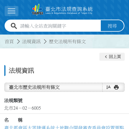
跳到主要內容
展開選單
全站查詢關鍵字欄位
搜尋
:::
:::
首頁
法規資訊
歷史法規所有條文
keyboard_arrow_left
回上頁
法規資訊
text_rotate_vertical
print
臺北市歷史法規所有條文
法規類號
北市24－02－6005
名 稱
臺北都會區大眾捷運系統土地聯合開發審查委員會設置要點