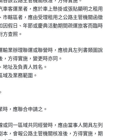
請各該公路主管機關核准，方得實施。

汽車客運業者，應於車上懸掛或張貼顯明之租用

、市轄區者，應由受理租用之公路主管機關函徵

如因假日、年節或慶典活動期間疏運旅客而臨時

對方查照。　　　　　　
運輸業辦理聯運或聯營時，應檢具左列書類圖說

後，方得實施，變更時亦同。　

、地址及負責人姓名。

域及業務範圍。　

　　　　　　　

　　　　

業時，應聯合申請之。　　　　　　　
線或同一區域共同經營時，應由當事人開具左列

副本，會報公路主管機關核准後，方得實施，期
