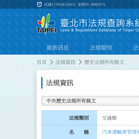
跳到主要內容
alarm
:::
民國115年08月06日 星期四
06時45分
最新訊息
法規類別
法
:::
:::
首頁
法規資訊
歷史法規所有條文
法規資訊
中央歷史法規所有條文
法規類別
交通類
汽車運輸業管理
名 稱