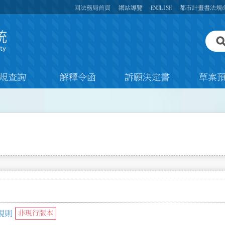
回法務局首頁
網站導覽
ENGLISH
都市計畫書法規
規查詢
解釋令函
訴願決定書
草案
規則
非現行版本