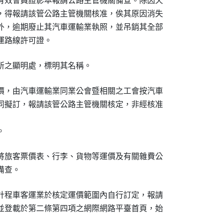
有效會員證影本報請公路主管機關備查。除因天

，得報請該管公路主管機關核准，俟其原因消失

外，逾期廢止其汽車運輸業執照，並吊銷其全部

運路線許可證。
所之顯明處，標明其名稱。
價，由汽車運輸業同業公會暨相關之工會按汽車

同擬訂，報請該管公路主管機關核定，非經核准

。
將旅客票價表、行李、貨物等運價及有關雜費公

備查。　　　　　　　　　　　　
計程車客運業於核定運價範圍內自行訂定，報請

並登載於第二條第四項之網際網路平臺首頁，始
