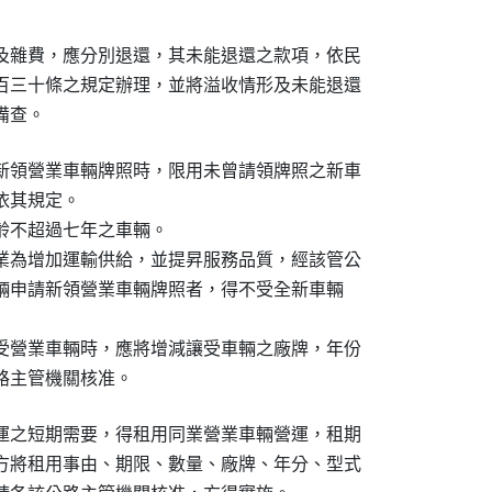
及雜費，應分別退還，其未能退還之款項，依民

百三十條之規定辦理，並將溢收情形及未能退還

備查。　　　　　　　　　　
新領營業車輛牌照時，限用未曾請領牌照之新車

其規定。

齡不超過七年之車輛。

業為增加運輸供給，並提昇服務品質，經該管公

添車輛申請新領營業車輛牌照者，得不受全新車輛

受營業車輛時，應將增減讓受車輛之廠牌，年份

路主管機關核准。
運之短期需要，得租用同業營業車輛營運，租期

方將租用事由、期限、數量、廠牌、年分、型式
