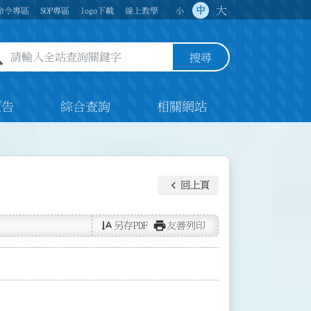
大
中
命令專區
SOP專區
logo下載
線上教學
小
全站查詢關鍵字欄位
搜尋
預告
綜合查詢
相關網站
keyboard_arrow_left
回上頁
text_rotate_vertical
print
另存PDF
友善列印