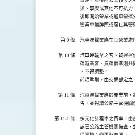
營運，並檢附公會核發之
災、事變或其他不可抗力
後即開始營業或通車營運
營業車輛牌照或廢止其營
第 9 條
汽車運輸業應在其營業處
第 10 條
汽車運輸業之客、貨運運
運輸業客、貨運價準則共
，不得調整。

前項準則，由交通部定之
第 11 條
汽車運輸業應於開業前，
告，並報請公路主管機關
第 11-1 條
多元化計程車之費率，由
該管公路主管機關備查，
得實施；變更時亦同。