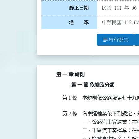
修正日期
民國 111 年 06
沿 革
中華民國111年6
subject
所有條文
第 一 章 總則
第 一 節 依據及分類
第 1 條
本規則依公路法第七十九
第 2 條
汽車運輸業依下列規定，分
一、公路汽車客運業：在
二、市區汽車客運業：在
三、遊覽車客運業：在核