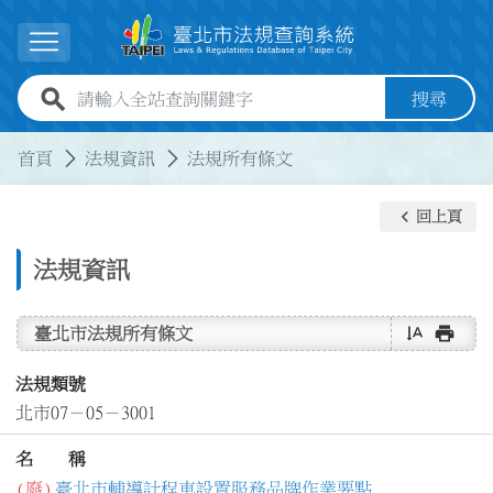
跳到主要內容
展開選單
全站查詢關鍵字欄位
搜尋
:::
:::
首頁
法規資訊
法規所有條文
keyboard_arrow_left
回上頁
法規資訊
text_rotate_vertical
print
臺北市法規所有條文
法規類號
北市07－05－3001
名 稱
(廢)
臺北市輔導計程車設置服務品牌作業要點