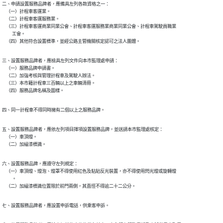
二、申請設置服務品牌者，應備具左列各款資格之一：

    （一）計程車客運業。

    （二）計程車客運服務業。

    （三）計程車客運商業同業公會、計程車客運服務業商業同業公會、計程車駕駛員職業

          工會。

    （四）其他符合設置標準，並經公路主管機關核定認可之法人團體。
三、設置服務品牌者，應檢具左列文件向本市監理處申請：

    （一）服務品牌申請書。

    （二）加強考核與管理計程車及駕駛人辦法。

    （三）本市籍計程車三百輛以上之車輛清冊。

    （四）服務品牌名稱及圖樣。
四、同一計程車不得同時擁有二個以上之服務品牌。
五、設置服務品牌者，應依左列項目擇項設置服務品牌，並送請本市監理處核定：

    （一）車頂燈。

    （二）加繪漆標識。
六、設置服務品牌，應遵守左列規定：

    （一）車頂燈、燈泡、燈罩不得使用紅色及粘貼反光裝置，亦不得使用閃光燈或旋轉燈

          。

    （二）加繪漆標識位置限於前門兩側，其直徑不得逾二十二公分。
七、設置服務品牌者，應設置申訴電話，供乘客申訴。