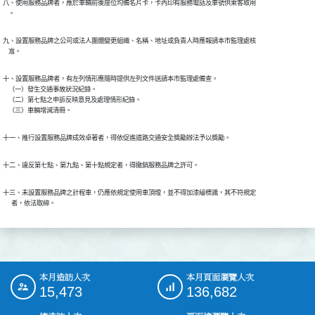
八、使用服務品牌者，應於車輛前後座位均備名片卡，卡內印有服務電話及車號供乘客取用

    。
九、設置服務品牌之公司或法人團體變更組織、名稱、地址或負責人時應報請本市監理處核

    准。
十、設置服務品牌者，有左列情形應隨時提供左列文件送請本市監理處備查。

    （一）發生交通事故狀況紀錄。

    （二）第七點之申訴反映意見及處理情形紀錄。

    （三）車輛增減清冊。
十一、推行設置服務品牌成效卓著者，得依促進道路交通安全獎勵辦法予以獎勵。
十二、違反第七點、第九點、第十點規定者，得撤銷服務品牌之許可。
十三、未設置服務品牌之計程車，仍應依規定使用車頂燈，並不得加漆繪標識，其不符規定

      者，依法取締。
本月造訪人次
本月頁面瀏覽人次
:::
15,473
136,682