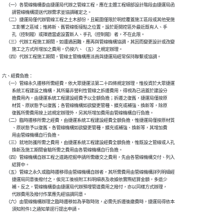
    （一）各管線機構委由捷運局代辦之管線工程，應在主體工程細部設計階段由捷運局函

          請管線機構提送代辦需求並協調確定之。

    （二）捷運局僅代辦管線工程之土木部份，且範圍僅限於明挖覆蓋施工區段或其他受施

          工影響之區域；惟將新、舊管線銜接點之位置，設於距開挖區外最近既有人、手

          孔（控制閥）或擇適當處設置新人、手孔（控制閥）者，不在此限。

    （三）代辦工程施工期間，如遭遇困難，應再與管線機構協調，其因而變更設計或改變

          施工之方式所增加之費用，仍按六、（五）之規定辦理。

    （四）代辦工程施工期間，管線主管機構應派員與捷運局經常保持聯繫或協調。
六、經費負擔：

    （一）管線永久遷移所需經費，依大眾捷運法第二十四條規定辦理，惟投資於大眾捷運

          系統工程建設之機構，其所屬非營利性管線之拆遷費用，得視為已涵蓋於建設分

          擔費用內，由捷運系統工程建設經費予以全額負擔；拆遷之復舊，捷運局僅按原

          材質、原狀態予以復舊；各管線機構如欲變更管種、擴充或補強、換新等，除原

          復舊所需費用按上述規定辦理外，另其所增加費用由管線機構自行負擔。

    （二）臨時遷移所需之經費，由捷運系統工程建設經費全額負擔，惟捷運局僅按原材質

          、原狀態予以復舊。各管線機構如欲變更管種，擴充或補強、換新等，其增加費

          用由管線機構自行負擔。

    （三）就地防護所需之費用，由捷運系統工程建設經費全額負擔，惟既設之管線或人孔

          換新及施工期間會驗所需之費用由各管線機構自行負擔。

    （四）管線機構自辦工程之道路挖掘申請所需繳交之費用，先由各管線機構交付、列入

          結算中。

    （五）管線之永久或臨時遷移得由管線機構自辦者，其所需費用由管線機構詳列明細經

          捷運局同意後撥付之，俟完工後檢附工料明細表及收據依實際結算金額，多退少

          補。反之，管線機構委由捷運局代辦預埋管道費用之撥付，亦以同樣方式辦理，

          代辦費用及撥付作業應先經協調同意。

    （六）由管線機構辦理之臨時遷移如為爭取時效，必需先拆遷後繳費時，捷運局得依本

          須知附件1之通知單逕行提出申請。