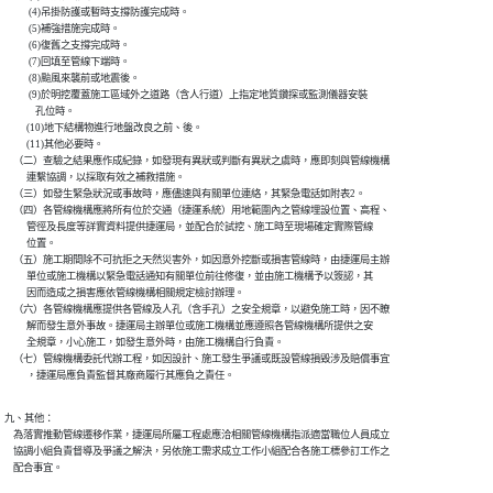
           (4)吊掛防護或暫時支撐防護完成時。

           (5)補強措施完成時。

           (6)復舊之支撐完成時。

           (7)回填至管線下端時。

           (8)颱風來襲前或地震後。

           (9)於明挖覆蓋施工區域外之道路（含人行道）上指定地質鑽探或監測儀器安裝

              孔位時。

          (10)地下結構物進行地盤改良之前、後。

          (11)其他必要時。

    （二）查驗之結果應作成紀錄，如發現有異狀或判斷有異狀之虞時，應即刻與管線機構

          連繫協調，以採取有效之補救措施。

    （三）如發生緊急狀況或事故時，應儘速與有關單位連絡，其緊急電話如附表2。

    （四）各管線機構應將所有位於交通（捷運系統）用地範圍內之管線埋設位置、高程、

          管徑及長度等詳實資料提供捷運局，並配合於試挖、施工時至現場確定實際管線

          位置。

    （五）施工期間除不可抗拒之天然災害外，如因意外挖斷或損害管線時，由捷運局主辦

          單位或施工機構以緊急電話通知有關單位前往修復，並由施工機構予以簽認，其

          因而造成之損害應依管線機構相關規定檢討辦理。

    （六）各管線機構應提供各管線及人孔（含手孔）之安全規章，以避免施工時，因不瞭

          解而發生意外事故。捷運局主辦單位或施工機構並應遵照各管線機構所提供之安

          全規章，小心施工，如發生意外時，由施工機構自行負責。

    （七）管線機構委託代辦工程，如因設計、施工發生爭議或既設管線損毀涉及賠償事宜

          ，捷運局應負責監督其廠商履行其應負之責任。
九、其他：

    為落實推動管線遷移作業，捷運局所屬工程處應洽相關管線機構指派適當職位人員成立

    協調小組負責督導及爭議之解決，另依施工需求成立工作小組配合各施工標參訂工作之

    配合事宜。