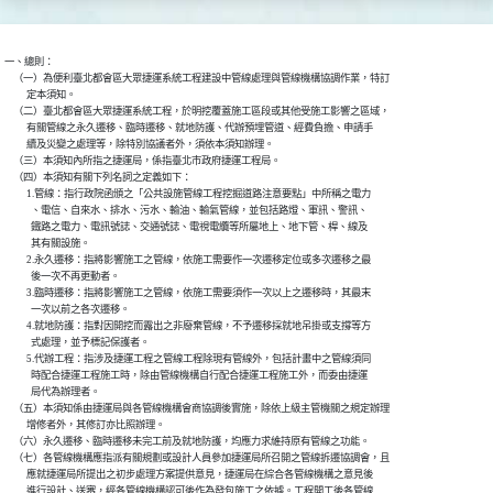
一、總則：

    （一）為便利臺北都會區大眾捷運系統工程建設中管線處理與管線機構協調作業，特訂

          定本須知。

    （二）臺北都會區大眾捷運系統工程，於明挖覆蓋施工區段或其他受施工影響之區域，

          有關管線之永久遷移、臨時遷移、就地防護、代辦預埋管道、經費負擔、申請手

          續及災變之處理等，除特別協議者外，須依本須知辦理。

    （三）本須知內所指之捷運局，係指臺北市政府捷運工程局。

    （四）本須知有關下列名詞之定義如下：

          1.管線：指行政院函頒之「公共設施管線工程挖掘道路注意要點」中所稱之電力

            、電信、自來水、排水、污水、輸油、輸氣管線，並包括路燈、軍訊、警訊、

            鐵路之電力、電訊號誌、交通號誌、電視電纜等所屬地上、地下管、桿、線及

            其有關設施。

          2.永久遷移：指將影響施工之管線，依施工需要作一次遷移定位或多次遷移之最

            後一次不再更動者。

          3.臨時遷移：指將影響施工之管線，依施工需要須作一次以上之遷移時，其最末

            一次以前之各次遷移。

          4.就地防護：指對因開挖而露出之非廢棄管線，不予遷移採就地吊掛或支撐等方

            式處理，並予標記保護者。

          5.代辦工程：指涉及捷運工程之管線工程除現有管線外，包括計畫中之管線須同

            時配合捷運工程施工時，除由管線機構自行配合捷運工程施工外，而委由捷運

            局代為辦理者。

    （五）本須知係由捷運局與各管線機構會商協調後實施，除依上級主管機關之規定辦理

          增修者外，其修訂亦比照辦理。

    （六）永久遷移、臨時遷移未完工前及就地防護，均應力求維持原有管線之功能。

    （七）各管線機構應指派有關規劃或設計人員參加捷運局所召開之管線拆遷協調會，且

          應就捷運局所提出之初步處理方案提供意見，捷運局在綜合各管線機構之意見後

          進行設計、送審，經各管線機構認可後作為發包施工之依據。工程開工後各管線
