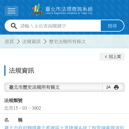
跳到主要內容
展開選單
全站查詢關鍵字欄位
搜尋
:::
:::
首頁
法規資訊
歷史法規所有條文
keyboard_arrow_left
回上頁
法規資訊
text_rotate_vertical
print
臺北市歷史法規所有條文
法規類號
北市15－03－3002
名 稱
臺北市政府辦理臺北都會區大眾捷運系統工程管線處理須知