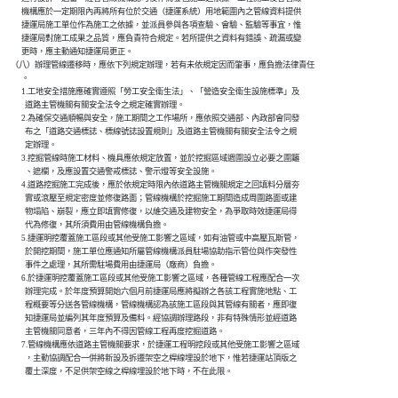
          機構應於一定期限內再將所有位於交通（捷運系統）用地範圍內之管線資料提供

          捷運局施工單位作為施工之依據，並派員參與各項查驗、會驗、監驗等事宜，惟

          捷運局對施工成果之品質，應負責符合規定。若所提供之資料有錯誤、疏漏或變

          更時，應主動通知捷運局更正。

    （八）辦理管線遷移時，應依下列規定辦理，若有未依規定因而肇事，應負擔法律責任

          。

          1.工地安全措施應確實遵照「勞工安全衛生法」、「營造安全衛生設施標準」及

            道路主管機關有關安全法令之規定確實辦理。

          2.為確保交通順暢與安全，施工期間之工作場所，應依照交通部、內政部會同發

            布之「道路交通標誌、標線號誌設置規則」及道路主管機關有關安全法令之規

            定辦理。

          3.挖掘管線時施工材料、機具應依規定放置，並於挖掘區域週圍設立必要之圍籬

            、遮欄，及應設置交通警戒標誌、警示燈等安全設施。

          4.道路挖掘施工完成後，應於依規定時限內依道路主管機關規定之回填料分層夯

            實或滾壓至規定密度並修復路面；管線機構於挖掘施工期間造成周圍路面或建

            物塌陷、崩裂，應立即填實修復，以維交通及建物安全，為爭取時效捷運局得

            代為修復，其所須費用由管線機構負擔。

          5.捷運明挖覆蓋施工區段或其他受施工影響之區域，如有油管或中高壓瓦斯管，

            於開挖期間，施工單位應通知所屬管線機構派員駐場協助指示管位與作突發性

            事件之處理，其所需駐場費用由捷運局（廠商）負擔。

          6.於捷運明挖覆蓋施工區段或其他受施工影響之區域，各種管線工程應配合一次

            辦理完成。於年度預算開始六個月前捷運局應將擬辦之各該工程實施地點、工

            程概要等分送各管線機構，管線機構認為該施工區段與其管線有關者，應即復

            知捷運局並編列其年度預算及備料。經協調辦理路段，非有特殊情形並經道路

            主管機關同意者，三年內不得因管線工程再度挖掘道路。

          7.管線機構應依道路主管機關要求，於捷運工程明挖段或其他受施工影響之區域

            ，主動協調配合一併將新設及拆遷架空之桿線埋設於地下，惟若捷運站頂版之

            覆土深度，不足供架空線之桿線埋設於地下時，不在此限。