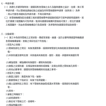
七、申請手續：

    （一）為簡化手續爭取時效，捷運局對各管線之永久及臨時遷移之設計、估價、施工等

          申請手續，均以管線協調會紀錄之結論及所附管線遷移申請單（如附表 1）為準

          ，用以代替各項通知及申請手續，不再另案申請。

    （二）各管線機構為配合捷運工程拆遷管線需申請道路挖掘許可或申請使用道路時，若

          位於捷運工程圍籬內可免申請，惟須向捷運局報備同意後始可施工；若位於捷運

          工程圍籬外，則由各管線機構自行負責辦理，為爭取時效捷運局得協助辦理。
八、災變處理：

    （一）施工中為保持管線之正常狀態，應經常查驗、維護，並於必要時擇適當時機邀請

          各管線機構會驗。查驗之項目包括下列各點：

          1.挖區內之查驗：

           (1)管線各部位之現況：有無洩漏情事、接頭與彎管部位有無鬆動及管線有無損

              傷。

           (2)吊掛防護及暫時支撐：吊掛器具有無鬆弛、變形、腐蝕、承載樑有無變形等

              。

           (3)補強措施：補強構材有無變形，螺栓有無鬆動。

           (4)復舊之支撐防護：支撐設施有無傾斜或損傷，支撐台與管之間有無孔隙等。

           (5)其他必要事項：捷運局與管線機構其他協議之事項。

          2.挖區外之查驗：

           (1)路面之變形：路面有無下陷、破損。

           (2)重要管線之下陷狀況：有無下陷等變動。

           (3)擋土設施附近之現況：地下管線有無破裂或漏水等現象，接頭部份有無變形

              等。

           (4)其他。

          3.會驗之時機如下：

           (1)試挖調查時。

           (2)靠近地下管線之打、拔樁時。

           (3)埋設物露出時。
