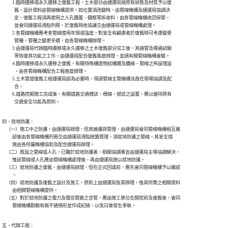
          1.臨時遷移或永久遷移之復舊工程，土木部分由捷運局按原有狀態及材質予以復

            舊，設計資料由管線機構提供。如位置須改變時，由管線機構及捷運局協調決

            定。復舊工程須再使用之人孔鐵蓋、鐵框等拆收料，由各管線機構收回保管，

            並會同捷運局清點列冊，於復舊時依協議交由捷運局或管線機構處理。

          2.各管線機構應考查管線使用年限或強度，對安全有顧慮者於復舊時可考慮變更

            管種，管種之變更手續，由各管線機構辦理。

          3.由捷運局代辦臨時遷移或永久遷移之土木復舊部分完工後，其通管及導通試驗

            等恢復其功能之工作，由捷運局配合復舊進度辦理，並請有關管線機構會驗。

          4.臨時遷移或永久遷移之復舊，有關特殊構造物結構體及纜線、管線之佈設埋設

            ，由各管線機構配合工程進度辦理。

          5.土木管道復舊工程捷運局認為必要時，得請管線主管機構派員在現場協調及配

            合。

          6.道路挖掘施工完成後，有關道路交通標誌、標線、號誌之設置，應以維持原有

            交通安全功能為原則。
四、就地防護：

    （一）施工中之防護，由捷運局辦理，但其維護與管理，由捷運局會同管線機構相互確

          認後由各管線機構列冊交由捷運局清點統籌管理。須就地防護之管線，其安全措

          施由各所屬機構協助及配合捷運局辦理。

    （二）既設之管線或人孔，已難於就地防護者，相關協調事宜由捷運局主導協調解決，

          惟該管線或人孔應由管線機構處理後，再由捷運局施以就地防護。

    （三）就地防護之復舊，由捷運局辦理，但在正式回填前，應先會同管線機構予以確認

          。

    （四）就地防護及復舊之設計及施工，原則上由捷運局負責辦理，惟其所需之相關資料

          由相關管線機構提供。

    （五）對於就地防護之電力及電信管路之空管，應由施工單位在開挖前及復舊後，會同

          管線機構勘驗有無不通情形並作成紀錄，以免日後發生爭執。
五、代辦工程：
