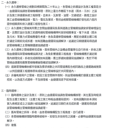
二、永久遷移：

    （一）永久遷移管線之規劃目標期間為二十年以上，各管線之拆遷設計及施工權責區分

          ，由捷運局協調各管線機構辦理，原則上臺北市轄區下水道（雨水、污水）之設

          計及施工併捷運系統工程辦理，自來水、瓦斯管、油管、交通號誌、路燈之設計

          施工由管線機構自辦，電力、電信及軍訊、警訊由相關管線機構於發包前六個月

          提供相關資料併入捷運工程發包施工。

    （二）永久遷移之管線其所需之空間由捷運局負責與道路主管機關協調安排管線埋設位

          置，且需於設計及施工前適時通知管線機構俾利安排相關事宜，惟下水道（雨水

          及污水）等重力式管線應優先考慮。各負責遷移管線機構，應配合捷運主體工程

          於議定日期前完成拆遷，如有困難由捷運局協調解決，逾議定日期捷運局得函請

          該管線機構之主管機關儘速協調處理。

    （三）永久遷移之管線遷移完成後，既有管線內之設備由管屬單位自行拆收，拆收之期

          限由捷運局與管線機構協調決定；為免影響捷運工程進度，管線機構應於議定期

          限內辦理完成。拆收完成期限如有困難，應立即通知捷運局協調解決。對於不明

          管線由捷運局邀集管線機構會勘確認協調解決。

    （四）道路管理機構依都市發展及需求規劃之共同管道應配合相同路段之捷運路線施築

          ，以供因捷運工程遷移原有或新設之管線移設於共同管道內。

    （五）非屬毗鄰用戶之管線，若因工區空間條件限制，則由管線機構於捷運主體工程開

          挖前，以改道方式遷移，不及辦理者，由捷運局逕予就地保護。
三、臨時遷移：

    （一）臨時遷移之設計及施工，原則上由捷運局協調各管線機構辦理，其位置及時程須

          配合主體工程施工（主體工程之施工時程由捷運局提供），如有困難則依本須知

          第九條規定成立之協調小組協議解決，逾議定日期仍未完成拆遷，捷運局得函請

          該管線機構主管機關儘速協調處理。

    （二）舊有管線之拆除、拆收，由各管線機構配合工程進度，自行處理。

    （三）各管線機構辦理臨時遷移過程中，如發生非技術性之困擾，必要時由捷運局協調

          解決。

    （四）復舊
