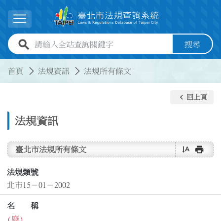
跳到主要內容
展開選單
全站查詢關鍵字欄位
搜尋
:::
:::
首頁
法規資訊
法規所有條文
keyboard_arrow_left
回上頁
法規資訊
text_rotate_vertical
print
臺北市法規所有條文
法規類號
北市15－01－2002
名 稱
(廢)