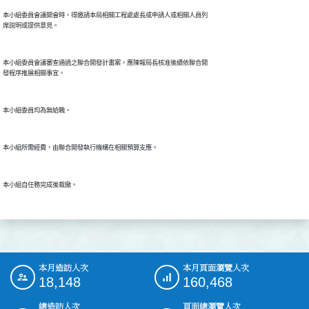
本小組委員會議開會時，得邀請本局相關工程處處長或申請人或相關人員列

席說明或提供意見。

本小組委員會議審查通過之聯合開發計畫案，應陳報局長核准後續依聯合開

發程序推展相關事宜。

本小組委員均為無給職。

本小組所需經費，由聯合開發執行機構在相關預算支應。

本小組自任務完成後裁撤。

本月造訪人次
本月頁面瀏覽人次
:::
18,148
160,468
總造訪人次
頁面總瀏覽人次