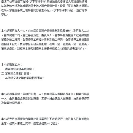
臺北市政府捷運工程局 (以下簡稱本局) 為審議臺北都會區大眾捷運系統場

站與路線土地及其毗鄰地區土地之聯合開發計畫，設置「臺北市政府捷運工

程局大眾捷運系統土地聯合開發審查小組」 (以下簡稱本小組) ，並訂定本

要點。

本小組置召集人一人，由本局負責聯合開發業務副局長兼任；副召集人二人

，由本局總工司、主任秘書兼任；委員八人，由本局負責捷運工程路線規劃

業務副總工程司、負責捷運工程設計業務副總工程司、負責捷運工程機電業

務副總工程司、負責聯合開發業務副總工程司、第一處處長、第二處處長、

第五處處長、路權室主任及財務室主任兼任組成之 (組織系統表如附件) 。

本小組職掌如左：

一  審查聯合開發基地評選。

二  審查聯合開發計畫書。

三  其他經交議之聯合開發相關事宜。

本小組設秘書組，置執行秘書一人，由本局第五處副處長兼任；副執行秘書

一人，由第五處企劃課課長兼任，工作人員由該處人員兼任；負責幕僚作業

及聯繫協調事項。

本小組委員會議視聯合開發計畫提案情形不定期舉行，由召集人召集並擔任

主席。召集人未能出席時，指定副召集人代理之。
